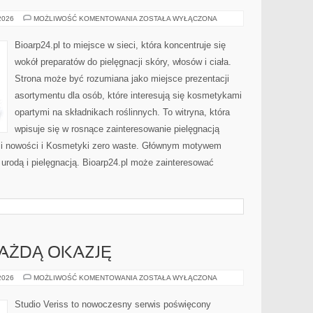
DERMOKOSMETYKI
 2026
MOŻLIWOŚĆ KOMENTOWANIA
ZOSTAŁA WYŁĄCZONA
I
SKÓRA
PROBLEMATYCZNA
Bioarp24.pl to miejsce w sieci, która koncentruje się
wokół preparatów do pielęgnacji skóry, włosów i ciała.
Strona może być rozumiana jako miejsce prezentacji
asortymentu dla osób, które interesują się kosmetykami
opartymi na składnikach roślinnych. To witryna, która
wpisuje się w rosnące zainteresowanie pielęgnacją
y i nowości i Kosmetyki zero waste. Głównym motywem
 urodą i pielęgnacją. Bioarp24.pl może zainteresować
KAŻDĄ OKAZJĘ
STYLIZACJE
 2026
MOŻLIWOŚĆ KOMENTOWANIA
ZOSTAŁA WYŁĄCZONA
NA
KAŻDĄ
OKAZJĘ
Studio Veriss to nowoczesny serwis poświęcony