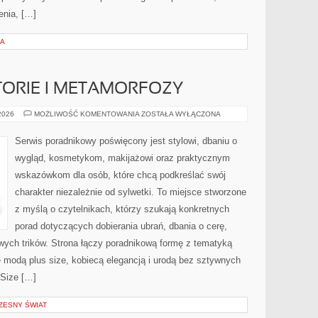
enia, […]
IA
STORIE I METAMORFOZY
INSPIRUJĄCE
 2026
MOŻLIWOŚĆ KOMENTOWANIA
ZOSTAŁA WYŁĄCZONA
HISTORIE
I
METAMORFOZY
Serwis poradnikowy poświęcony jest stylowi, dbaniu o
wygląd, kosmetykom, makijażowi oraz praktycznym
wskazówkom dla osób, które chcą podkreślać swój
charakter niezależnie od sylwetki. To miejsce stworzone
z myślą o czytelnikach, którzy szukają konkretnych
porad dotyczących dobierania ubrań, dbania o cerę,
ych trików. Strona łączy poradnikową formę z tematyką
ię modą plus size, kobiecą elegancją i urodą bez sztywnych
Size […]
ZESNY ŚWIAT