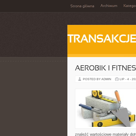
Archiwum
Katego
Strona główna
TRANSAKCJ
AEROBIK I FITN
POSTED BY ADMIN
LIP - 4 - 2
znaleźć wartościowe materiały dot