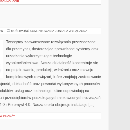
TECHNOLOGII
PRZEMYSŁ
026
MOŻLIWOŚĆ KOMENTOWANIA
ZOSTAŁA WYŁĄCZONA
4.0
Tworzymy zaawansowane rozwiązania przeznaczone
dla przemysłu, dostarczając sprawdzone systemy oraz
urządzenia wykorzystujące technologię
wysokociśnieniową. Nasza działalność koncentruje się
na projektowaniu, produkcji, wdrażaniu oraz rozwoju
kompleksowych rozwiązań, które znajdują zastosowanie
ydajność, dokładność oraz pewność wykonywanych procesów.
oduktów, usług oraz technologii, które odpowiadają na
u i przedsiębiorstw poszukujących niezawodnych rozwiązań
0 i Przemysł 4.0. Nasza oferta obejmuje instalacje […]
 W BRANŻY