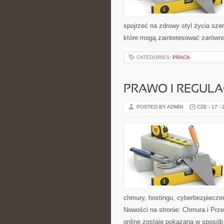
spojrzeć na zdrowy styl życia sze
które mogą zainteresować zarówno 
CATEGORIES:
PRACA
PRAWO I REGULA
POSTED BY ADMIN
CZE - 17 -
chmury, hostingu, cyberbezpiecze
Nowości na stronie: Chmura i Prze
online zostaje pokazana w sposób