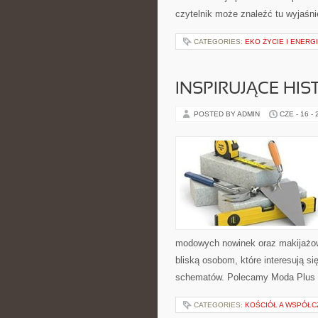
czytelnik może znaleźć tu wyjaśni
CATEGORIES:
EKO ŻYCIE I ENERG
INSPIRUJĄCE HI
POSTED BY ADMIN
CZE - 16 -
modowych nowinek oraz makijażow
bliską osobom, które interesują s
schematów. Polecamy Moda Plus 
CATEGORIES:
KOŚCIÓŁ A WSPÓŁC