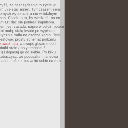
yśli, że oszczędzanie to życie w
m „nie stać mnie”. Tymczasem sens
domych wyborach, a nie w totalnym
asa. Chodzi o to, by wiedzieć, na co
amiast dać się ponieść impulsom.
em jest zasada: najpierw odłóż, potem
al małą, stałą kwotę po wypłacie,
tycznie trafia na osobne konto. Jeśli
testować prosty schemat podziału
rawdź tutaj
w swojej głowie model
datki stałe / przyjemności /
) i dopasuj go do siebie. Po kilku
zobaczysz, że poduszka finansowa
 nadal możesz pozwolić sobie na małe