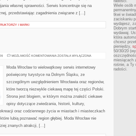
radości.
Wiele osób m
ania własnej sprawności. Serwis koncentruje się na
permanentny
znej, przedstawiając zagadnienia związane z […]
tkwi w świa
zaciskaniu p
wydajesz, z
RUKTORZY I MARKI
Dobrym start
wydawaj. Ust
która automa
chcesz prze
pieniędzy,
sp
50/30/20 (wy
oszczędności
WAŁBRZYCH
026
MOŻLIWOŚĆ KOMENTOWANIA
ZOSTAŁA WYŁĄCZONA
miesiącach 
rośnie, a Ty
Moda Wrocław to wielowątkowy serwis internetowy
radości.
poświęcony turystyce na Dolnym Śląsku, ze
szczególnym uwzględnieniem Wrocławia oraz regionów,
które tworzą niezwykle ciekawą mapę tej części Polski.
Strona jest blogiem, w którym można znaleźć ciekawe
opisy dotyczące zwiedzania, historii, kultury,
 rekreacji oraz codziennego życia w miastach i miasteczkach
 które lubią poznawać region głębiej. Moda Wrocław nie
ziej znanych atrakcji, […]