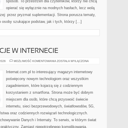
sposób. To przestrzeń dla czytelników, którzy nie chcą
opierać się wyłącznie na modnych hasłach, lecz wolą
rzej: przez pryzmat suplementacji. Strona porusza tematy,
osoby szukające podstaw, jak i tych, którzy […]
CJE W INTERNECIE
PRAWO
 2026
MOŻLIWOŚĆ KOMENTOWANIA
ZOSTAŁA WYŁĄCZONA
I
REGULACJE
W
Internat.com.pl to interesujący magazyn internetowy
INTERNECIE
poświęcony nowym technologiom oraz wszystkim
zagadnieniom, które kojarzą się z codziennym
korzystaniem z smartfona. Strona może być dobrym
miejscem dla osób, które chcą przyswoić świecie
internetu, sieci bezprzewodowych, światłowodów, 5G,
ństwa oraz codziennych rozwiązań technologicznych.
chowywanie Danych i Internaty. To serwis, w którym świat
 praktyczny. Zamiast niepotrzebnego komplikowania,