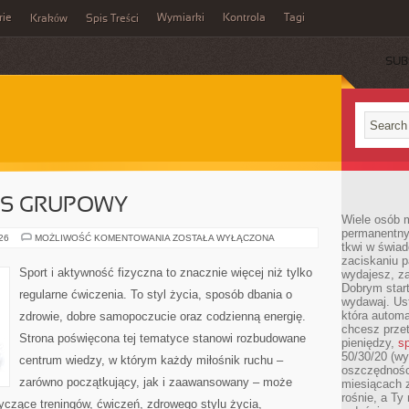
rie
Wymiarki
Kontrola
Tagi
Kraków
Spis Treści
SUB
E
ESS GRUPOWY
Wiele osób m
permanentny
AEROBIK
026
MOŻLIWOŚĆ KOMENTOWANIA
ZOSTAŁA WYŁĄCZONA
tkwi w świa
I
FITNESS
zaciskaniu p
GRUPOWY
Sport i aktywność fizyczna to znacznie więcej niż tylko
wydajesz, z
Dobrym start
regularne ćwiczenia. To styl życia, sposób dbania o
wydawaj. Ust
która automa
zdrowie, dobre samopoczucie oraz codzienną energię.
chcesz prze
Strona poświęcona tej tematyce stanowi rozbudowane
pieniędzy,
sp
50/30/20 (wy
centrum wiedzy, w którym każdy miłośnik ruchu –
oszczędności
zarówno początkujący, jak i zaawansowany – może
miesiącach 
rośnie, a Ty
yczące treningów, ćwiczeń, zdrowego stylu życia,