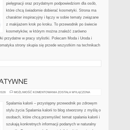
pielęgnacji oraz przydatnym podpowiedziom dla osób,
które chcą świadomie dobierać kosmetyki. Strona ma
charakter inspiracyjny i łączy w sobie tematy związane
z makijażem krok po kroku. To przewodnik po świecie
kosmetyków, w którym można znaleźć zarówno
ki przydatne w pracy stylistki. Polecam Moda i Uroda i
 Tematyka strony skupia się przede wszystkim na technikach
NATYWNE
METODY
 2026
MOŻLIWOŚĆ KOMENTOWANIA
ZOSTAŁA WYŁĄCZONA
ALTERNATYWNE
Spalarnia kalorii – przystępny przewodnik po zdrowym
stylu życia Spalarnia kalorii to blog stworzony z myślą o
osobach, które chcą przemyśleć temat spalania kalorii i
szukają konkretnych informacji podanych w naturalny