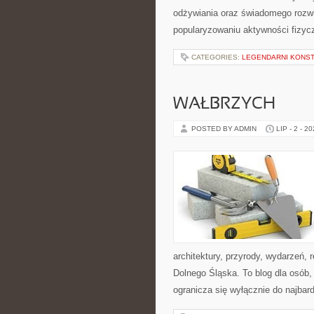
odżywiania oraz świadomego rozwij
popularyzowaniu aktywności fizyc
CATEGORIES:
LEGENDARNI KONST
WAŁBRZYCH
POSTED BY ADMIN
LIP - 2 - 2
architektury, przyrody, wydarzeń,
Dolnego Śląska. To blog dla osób,
ogranicza się wyłącznie do najbard