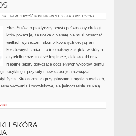
OS
CZYTELNICZY
 2026
MOŻLIWOŚĆ KOMENTOWANIA
ZOSTAŁA WYŁĄCZONA
GŁOS
Ekos-Sułów to praktyczny serwis poświęcony ekologii,
który pokazuje, że troska o planetę nie musi oznaczać
wielkich wyrzeczeń, skomplikowanych decyzji ani
kosztownych zmian. To internetowy zakątek, w którym
czytelnik może znaleźć inspiracje, ciekawostki oraz
rzetelne teksty dotyczące codziennych wyborów, domu,
gii, recyklingu, przyrody i nowoczesnych rozwiązań
tyl życia. Strona została przygotowana z myślą o osobach,
czesne wyzwania środowiskowe, ale jednocześnie szukają
RSKIE
I I SKÓRA
NA