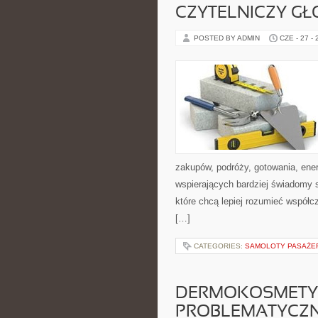
CZYTELNICZY GŁ
POSTED BY ADMIN
CZE - 27 -
zakupów, podróży, gotowania, ener
wspierających bardziej świadomy s
które chcą lepiej rozumieć współ
[…]
CATEGORIES:
SAMOLOTY PASAŻE
DERMOKOSMETYK
PROBLEMATYCZ