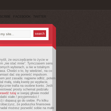
SCRIBE
FACEBOOK
TWITTER
yśli, że oszczędzanie to życie w
m „nie stać mnie”. Tymczasem sens
domych wyborach, a nie w totalnym
asa. Chodzi o to, by wiedzieć, na co
amiast dać się ponieść impulsom.
em jest zasada: najpierw odłóż, potem
al małą, stałą kwotę po wypłacie,
tycznie trafia na osobne konto. Jeśli
testować prosty schemat podziału
rawdź tutaj
w swojej głowie model
datki stałe / przyjemności /
) i dopasuj go do siebie. Po kilku
zobaczysz, że poduszka finansowa
 nadal możesz pozwolić sobie na małe