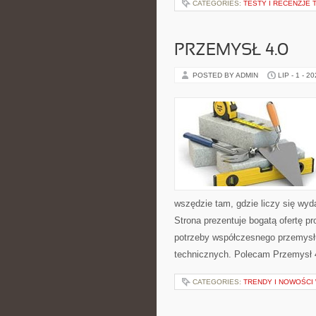
CATEGORIES:
TESTY I RECENZJE 
PRZEMYSŁ 4.0
POSTED BY ADMIN
LIP - 1 - 2
wszędzie tam, gdzie liczy się w
Strona prezentuje bogatą ofertę pr
potrzeby współczesnego przemysł
technicznych. Polecam Przemysł 4.
CATEGORIES:
TRENDY I NOWOŚCI