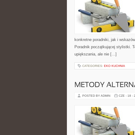
konkretne poradniki, jak i wskazów
Poradnik początkującej stylistki.
upiększania, ale nie […]
CATEGORIES:
EKO KUCHNIA
METODY ALTER
POSTED BY ADMIN
CZE - 18 -