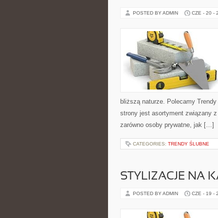
POSTED BY ADMIN
CZE - 20 -
bliższą naturze. Polecamy Trend
strony jest asortyment związany z
zarówno osoby prywatne, jak […]
CATEGORIES:
TRENDY ŚLUBNE
STYLIZACJE NA 
POSTED BY ADMIN
CZE - 19 -