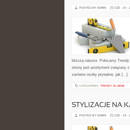
POSTED BY ADMIN
CZE - 20 -
bliższą naturze. Polecamy Trend
strony jest asortyment związany z
zarówno osoby prywatne, jak […]
CATEGORIES:
TRENDY ŚLUBNE
STYLIZACJE NA 
POSTED BY ADMIN
CZE - 19 -