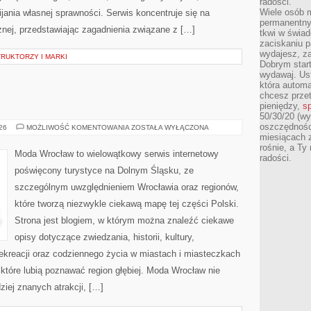
radości.
Wiele osób m
ania własnej sprawności. Serwis koncentruje się na
permanentny
znej, przedstawiając zagadnienia związane z […]
tkwi w świa
zaciskaniu p
wydajesz, z
RUKTORZY I MARKI
Dobrym start
wydawaj. Ust
która automa
chcesz prze
pieniędzy,
sp
50/30/20 (wy
oszczędności
WAŁBRZYCH
026
MOŻLIWOŚĆ KOMENTOWANIA
ZOSTAŁA WYŁĄCZONA
miesiącach 
rośnie, a Ty
Moda Wrocław to wielowątkowy serwis internetowy
radości.
poświęcony turystyce na Dolnym Śląsku, ze
szczególnym uwzględnieniem Wrocławia oraz regionów,
które tworzą niezwykle ciekawą mapę tej części Polski.
Strona jest blogiem, w którym można znaleźć ciekawe
opisy dotyczące zwiedzania, historii, kultury,
 rekreacji oraz codziennego życia w miastach i miasteczkach
 które lubią poznawać region głębiej. Moda Wrocław nie
ziej znanych atrakcji, […]