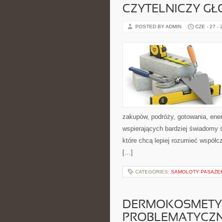
CZYTELNICZY GŁ
POSTED BY ADMIN
CZE - 27 -
zakupów, podróży, gotowania, ener
wspierających bardziej świadomy s
które chcą lepiej rozumieć współ
[…]
CATEGORIES:
SAMOLOTY PASAŻE
DERMOKOSMETYK
PROBLEMATYCZ