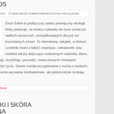
OS
CZYTELNICZY
 2026
MOŻLIWOŚĆ KOMENTOWANIA
ZOSTAŁA WYŁĄCZONA
GŁOS
Ekos-Sułów to praktyczny serwis poświęcony ekologii,
który pokazuje, że troska o planetę nie musi oznaczać
wielkich wyrzeczeń, skomplikowanych decyzji ani
kosztownych zmian. To internetowy zakątek, w którym
czytelnik może znaleźć inspiracje, ciekawostki oraz
rzetelne teksty dotyczące codziennych wyborów, domu,
gii, recyklingu, przyrody i nowoczesnych rozwiązań
tyl życia. Strona została przygotowana z myślą o osobach,
czesne wyzwania środowiskowe, ale jednocześnie szukają
RSKIE
I I SKÓRA
NA