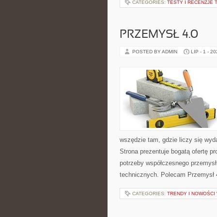
CATEGORIES:
TESTY I RECENZJE 
PRZEMYSŁ 4.0
POSTED BY ADMIN
LIP - 1 - 2
wszędzie tam, gdzie liczy się w
Strona prezentuje bogatą ofertę pr
potrzeby współczesnego przemysł
technicznych. Polecam Przemysł 4.
CATEGORIES:
TRENDY I NOWOŚCI