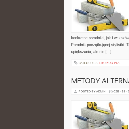
konkretne poradniki, jak i wskazów
Poradnik początkującej stylistki.
upiększania, ale nie […]
CATEGORIES:
EKO KUCHNIA
METODY ALTER
POSTED BY ADMIN
CZE - 18 -