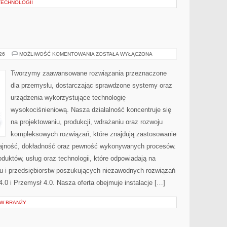
TECHNOLOGII
PRZEMYSŁ
026
MOŻLIWOŚĆ KOMENTOWANIA
ZOSTAŁA WYŁĄCZONA
4.0
Tworzymy zaawansowane rozwiązania przeznaczone
dla przemysłu, dostarczając sprawdzone systemy oraz
urządzenia wykorzystujące technologię
wysokociśnieniową. Nasza działalność koncentruje się
na projektowaniu, produkcji, wdrażaniu oraz rozwoju
kompleksowych rozwiązań, które znajdują zastosowanie
ydajność, dokładność oraz pewność wykonywanych procesów.
oduktów, usług oraz technologii, które odpowiadają na
u i przedsiębiorstw poszukujących niezawodnych rozwiązań
0 i Przemysł 4.0. Nasza oferta obejmuje instalacje […]
 W BRANŻY