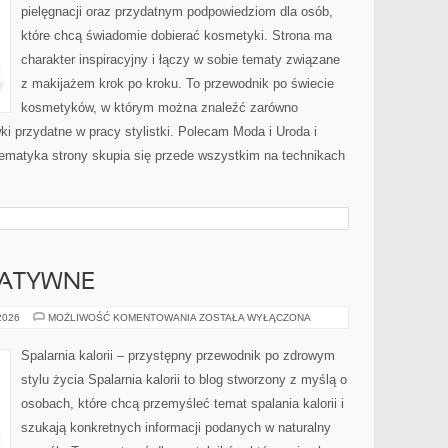
pielęgnacji oraz przydatnym podpowiedziom dla osób,
które chcą świadomie dobierać kosmetyki. Strona ma
charakter inspiracyjny i łączy w sobie tematy związane
z makijażem krok po kroku. To przewodnik po świecie
kosmetyków, w którym można znaleźć zarówno
ki przydatne w pracy stylistki. Polecam Moda i Uroda i
 Tematyka strony skupia się przede wszystkim na technikach
NATYWNE
METODY
 2026
MOŻLIWOŚĆ KOMENTOWANIA
ZOSTAŁA WYŁĄCZONA
ALTERNATYWNE
Spalarnia kalorii – przystępny przewodnik po zdrowym
stylu życia Spalarnia kalorii to blog stworzony z myślą o
osobach, które chcą przemyśleć temat spalania kalorii i
szukają konkretnych informacji podanych w naturalny