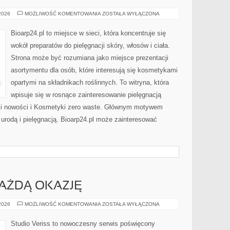
DERMOKOSMETYKI
 2026
MOŻLIWOŚĆ KOMENTOWANIA
ZOSTAŁA WYŁĄCZONA
I
SKÓRA
PROBLEMATYCZNA
Bioarp24.pl to miejsce w sieci, która koncentruje się
wokół preparatów do pielęgnacji skóry, włosów i ciała.
Strona może być rozumiana jako miejsce prezentacji
asortymentu dla osób, które interesują się kosmetykami
opartymi na składnikach roślinnych. To witryna, która
wpisuje się w rosnące zainteresowanie pielęgnacją
y i nowości i Kosmetyki zero waste. Głównym motywem
 urodą i pielęgnacją. Bioarp24.pl może zainteresować
KAŻDĄ OKAZJĘ
STYLIZACJE
 2026
MOŻLIWOŚĆ KOMENTOWANIA
ZOSTAŁA WYŁĄCZONA
NA
KAŻDĄ
OKAZJĘ
Studio Veriss to nowoczesny serwis poświęcony