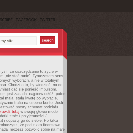
SCRIBE
FACEBOOK
TWITTER
yśli, że oszczędzanie to życie w
m „nie stać mnie”. Tymczasem sens
domych wyborach, a nie w totalnym
asa. Chodzi o to, by wiedzieć, na co
amiast dać się ponieść impulsom.
em jest zasada: najpierw odłóż, potem
al małą, stałą kwotę po wypłacie,
tycznie trafia na osobne konto. Jeśli
testować prosty schemat podziału
rawdź tutaj
w swojej głowie model
datki stałe / przyjemności /
) i dopasuj go do siebie. Po kilku
zobaczysz, że poduszka finansowa
 nadal możesz pozwolić sobie na małe