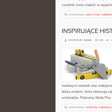
czytelnik może znaleźć tu wyjaśni
CATEGORIES:
EKO ŻYCIE I ENERG
INSPIRUJĄCE HI
POSTED BY ADMIN
CZE - 16 -
modowych nowinek oraz makijażow
bliską osobom, które interesują s
schematów. Polecamy Moda Plus 
CATEGORIES:
KOŚCIÓŁ A WSPÓŁC