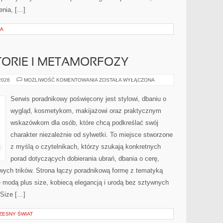
enia, […]
IA
STORIE I METAMORFOZY
INSPIRUJĄCE
 2026
MOŻLIWOŚĆ KOMENTOWANIA
ZOSTAŁA WYŁĄCZONA
HISTORIE
I
METAMORFOZY
Serwis poradnikowy poświęcony jest stylowi, dbaniu o
wygląd, kosmetykom, makijażowi oraz praktycznym
wskazówkom dla osób, które chcą podkreślać swój
charakter niezależnie od sylwetki. To miejsce stworzone
z myślą o czytelnikach, którzy szukają konkretnych
porad dotyczących dobierania ubrań, dbania o cerę,
ych trików. Strona łączy poradnikową formę z tematyką
ię modą plus size, kobiecą elegancją i urodą bez sztywnych
Size […]
ZESNY ŚWIAT