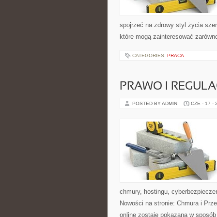
spojrzeć na zdrowy styl życia sze
które mogą zainteresować zarówno 
CATEGORIES:
PRACA
PRAWO I REGULA
POSTED BY ADMIN
CZE - 17 -
chmury, hostingu, cyberbezpiecze
Nowości na stronie: Chmura i Prze
online zostaje pokazana w sposób