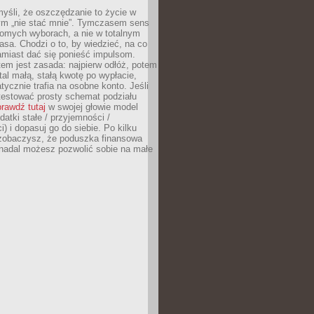
yśli, że oszczędzanie to życie w
m „nie stać mnie”. Tymczasem sens
domych wyborach, a nie w totalnym
asa. Chodzi o to, by wiedzieć, na co
amiast dać się ponieść impulsom.
em jest zasada: najpierw odłóż, potem
al małą, stałą kwotę po wypłacie,
tycznie trafia na osobne konto. Jeśli
testować prosty schemat podziału
rawdź tutaj
w swojej głowie model
datki stałe / przyjemności /
) i dopasuj go do siebie. Po kilku
zobaczysz, że poduszka finansowa
 nadal możesz pozwolić sobie na małe