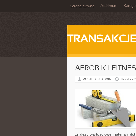
Archiwum
Katego
Strona główna
TRANSAKCJ
AEROBIK I FITN
POSTED BY ADMIN
LIP - 4 - 2
znaleźć wartościowe materiały dot