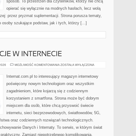
sposób. To przestrzeń dla czytelników, którzy nie chcą
opierać się wyłącznie na modnych hasłach, lecz wolą
rzej: przez pryzmat suplementacji. Strona porusza tematy,
osoby szukające podstaw, jak i tych, którzy […]
CJE W INTERNECIE
PRAWO
 2026
MOŻLIWOŚĆ KOMENTOWANIA
ZOSTAŁA WYŁĄCZONA
I
REGULACJE
W
Internat.com.pl to interesujący magazyn internetowy
INTERNECIE
poświęcony nowym technologiom oraz wszystkim
zagadnieniom, które kojarzą się z codziennym
korzystaniem z smartfona. Strona może być dobrym
miejscem dla osób, które chcą przyswoić świecie
internetu, sieci bezprzewodowych, światłowodów, 5G,
ństwa oraz codziennych rozwiązań technologicznych.
chowywanie Danych i Internaty. To serwis, w którym świat
 praktyczny. Zamiast niepotrzebnego komplikowania,