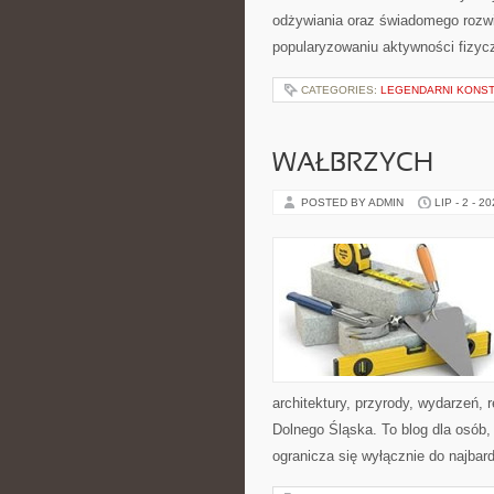
odżywiania oraz świadomego rozwij
popularyzowaniu aktywności fizyc
CATEGORIES:
LEGENDARNI KONST
WAŁBRZYCH
POSTED BY ADMIN
LIP - 2 - 2
architektury, przyrody, wydarzeń,
Dolnego Śląska. To blog dla osób,
ogranicza się wyłącznie do najbard