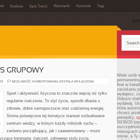
rie
Wymiarki
Kontrola
Tagi
Kraków
Spis Treści
SUB
E
ESS GRUPOWY
Wiele osób m
permanentny
AEROBIK
026
MOŻLIWOŚĆ KOMENTOWANIA
ZOSTAŁA WYŁĄCZONA
tkwi w świa
I
FITNESS
zaciskaniu p
GRUPOWY
Sport i aktywność fizyczna to znacznie więcej niż tylko
wydajesz, z
Dobrym start
regularne ćwiczenia. To styl życia, sposób dbania o
wydawaj. Ust
która automa
zdrowie, dobre samopoczucie oraz codzienną energię.
chcesz prze
Strona poświęcona tej tematyce stanowi rozbudowane
pieniędzy,
sp
50/30/20 (wy
centrum wiedzy, w którym każdy miłośnik ruchu –
oszczędności
zarówno początkujący, jak i zaawansowany – może
miesiącach 
rośnie, a Ty
yczące treningów, ćwiczeń, zdrowego stylu życia,