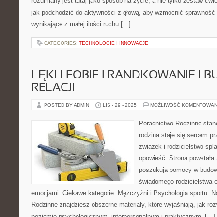
rozumiany jest tutaj jako sposób na życie, a nie tylko zestaw ćwi
jak podchodzić do aktywności z głową, aby wzmocnić sprawność 
wynikające z małej ilości ruchu […]
CATEGORIES:
TECHNOLOGIE I INNOWACJE
LĘKI I FOBIE I RANDKOWANIE I
RELACJI
POSTED BY ADMIN
LIS - 29 - 2025
MOŻLIWOŚĆ KOMENTOWAN
Poradnictwo Rodzinne stan
rodzina staje się sercem p
związek i rodzicielstwo spl
opowieść. Strona powstała 
poszukują pomocy w budowan
świadomego rodzicielstwa 
emocjami. Ciekawe kategorie: Mężczyźni i Psychologia sportu. N
Rodzinne znajdziesz obszerne materiały, które wyjaśniają, jak roz
poziomie psychologicznym, interpersonalnym i praktycznym. […]