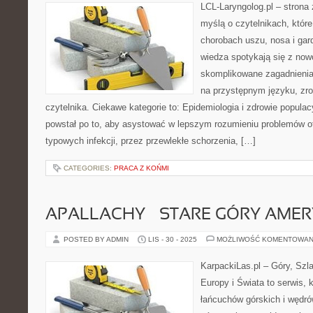
LCL-Laryngolog.pl – strona
myślą o czytelnikach, które
chorobach uszu, nosa i gar
wiedza spotykają się z no
skomplikowane zagadnieni
na przystępnym języku, zr
czytelnika. Ciekawe kategorie to: Epidemiologia i zdrowie populacyj
powstał po to, aby asystować w lepszym rozumieniu problemów o
typowych infekcji, przez przewlekłe schorzenia, […]
CATEGORIES:
PRACA Z KOŃMI
APALLACHY – STARE GÓRY AMER
POSTED BY ADMIN
LIS - 30 - 2025
MOŻLIWOŚĆ KOMENTOWAN
KarpackiLas.pl – Góry, Szl
Europy i Świata to serwis, 
łańcuchów górskich i wędró