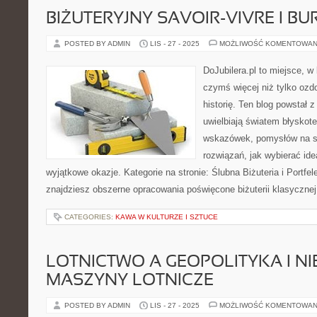
BIŻUTERYJNY SAVOIR-VIVRE I B
POSTED BY ADMIN
LIS - 27 - 2025
MOŻLIWOŚĆ KOMENTOWAN
DoJubilera.pl to miejsce, w
czymś więcej niż tylko ozd
historię. Ten blog powstał z
uwielbiają światem błyskot
wskazówek, pomysłów na st
rozwiązań, jak wybierać ide
wyjątkowe okazje. Kategorie na stronie: Ślubna Biżuteria i Portfele
znajdziesz obszerne opracowania poświęcone biżuterii klasyczn
CATEGORIES:
KAWA W KULTURZE I SZTUCE
LOTNICTWO A GEOPOLITYKA I N
MASZYNY LOTNICZE
POSTED BY ADMIN
LIS - 27 - 2025
MOŻLIWOŚĆ KOMENTOWAN