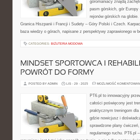
góromaniacy znajdą zachęt
pasm górskich, gór Europy 
rejonów górskich na globie.
Granica Hiszpanii i Francji i Sudety – Góry Polski i Czech. Karpa
baza wiedzy o górach, napisane z perspektywy zaprawionego w b
CATEGORIES:
BIŻUTERIA MODOWA
MINDSET SPORTOWCA I REHABILI
POWRÓT DO FORMY
POSTED BY ADMIN
LIS - 29 - 2025
MOŻLIWOŚĆ KOMENTOWAN
PT6.pl to innowacyjny przew
całości poświęcony jest tr
praktycznym treningom dla 
gdzie nowicjusz i doświadc
sprawdzone plany ćwiczeń,
regularnego ruchu. PT6.pl –