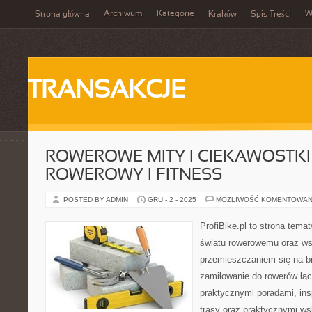
Archiwum
Kategorie
W
Strona główna
Kraków
Spis Treści
TRANSAKCJE
ROWEROWE MITY I CIEKAWOSTKI 
ROWEROWY I FITNESS
POSTED BY ADMIN
GRU - 2 - 2025
MOŻLIWOŚĆ KOMENTOWAN
ProfiBike.pl to strona tem
światu rowerowemu oraz ws
przemieszczaniem się na bi
zamiłowanie do rowerów łąc
praktycznymi poradami, ins
trasy oraz praktycznymi w