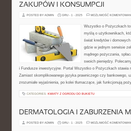
ZAKUPÓW I KONSUMPCJI
POSTED BY ADMIN
GRU - 1 - 2025
MOŻLIWOŚĆ KOMENTOWAN
Wszystko o Pożyczkach to s
myślą o użytkownikach, któ
świat kredytów i domowych 
gdzie w jednym serwisie ze
mądrego pożyczania, spłaca
swoich pieniędzy. Polecam
i Fundusze inwestycyjne. Portal Wszystko o Pożyczkach stawia n
Zamiast skomplikowanego języka prawniczego czy bankowego, u
zrozumiałe wyjaśnienia, po kolei tłumaczące, jak funkcjonują poż
CATEGORIES:
KWIATY Z OGRODU DO BUKIETU
DERMATOLOGIA I ZABURZENIA 
POSTED BY ADMIN
GRU - 1 - 2025
MOŻLIWOŚĆ KOMENTOWAN