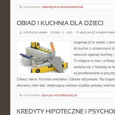
CATEGORIES:
ZWIERZĘTA W GOSPODARSTWIE
OBIAD I KUCHNIA DLA DZIECI
POSTED BY ADMIN
GRU - 2 - 2025
MOŻLIWOŚĆ KOMENTOWAN
Izagotuje.pl to serwis z prz
do kuchni z użytecznymi tri
wreszcie ogarnąć kuchnię i
To miejsce w sieci, w któr
spotyka się z fantazją na ta
są przedstawiane w przyst
Zobacz także: Kuchnia orientalna i Zdrowe odżywianie. Na Izagotuj
obszerny zbiór dań, obejmującą zarówno szybkie potrawy rodzinne
CATEGORIES:
EDYCJA I POSTPRODUKCJA
KREDYTY HIPOTECZNE I PSYCHO