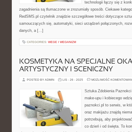
technologii łączy się z kon
zagadnienia są tłumaczone w zrozumiały sposób. Ciekawe kategor
RedSMS.pl czytelnik znajdzie szczegółowe treści dotyczące sztuc
samouczących się, automatyki, sieci urządzeń połączonych, ro
danych, a […]
CATEGORIES:
WEGE I WEGANIZM
KOSMETYKA NA SPECJALNE OKAZ
ARTYSTYCZNY I SCENICZNY
POSTED BY ADMIN
LIS - 26 - 2025
MOŻLIWOŚĆ KOMENTOWAN
Sztuka Zdobienia Paznokci 
make-upu i kobiecego wdzi
paznokci.pl to serwis, w kt
oraz makijażu znajdą niem
potrzebują, aby projektowa
co dzień i od święta. To k