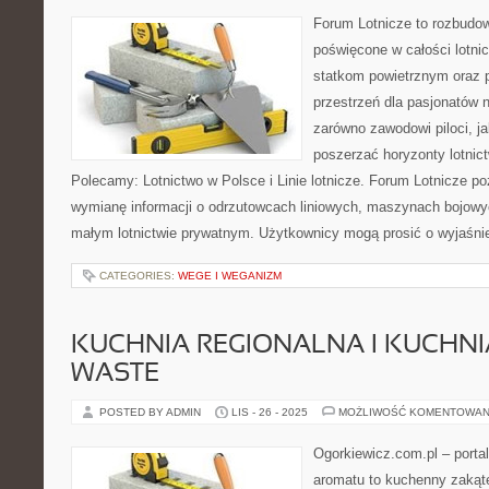
Forum Lotnicze to rozbudo
poświęcone w całości lotni
statkom powietrznym oraz 
przestrzeń dla pasjonatów n
zarówno zawodowi piloci, j
poszerzać horyzonty lotnic
Polecamy: Lotnictwo w Polsce i Linie lotnicze. Forum Lotnicze p
wymianę informacji o odrzutowcach liniowych, maszynach bojowych
małym lotnictwie prywatnym. Użytkownicy mogą prosić o wyjaśnie
CATEGORIES:
WEGE I WEGANIZM
KUCHNIA REGIONALNA I KUCHNI
WASTE
POSTED BY ADMIN
LIS - 26 - 2025
MOŻLIWOŚĆ KOMENTOWAN
Ogorkiewicz.com.pl – porta
aromatu to kuchenny zakąte