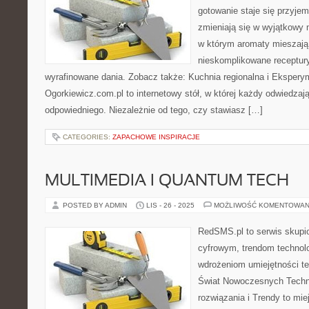
gotowanie staje się przyjem
zmieniają się w wyjątkowy 
w którym aromaty mieszają 
nieskomplikowane receptur
wyrafinowane dania. Zobacz także: Kuchnia regionalna i Eksperym
Ogorkiewicz.com.pl to internetowy stół, w której każdy odwiedzaj
odpowiedniego. Niezależnie od tego, czy stawiasz […]
CATEGORIES:
ZAPACHOWE INSPIRACJE
MULTIMEDIA I QUANTUM TECH
POSTED BY ADMIN
LIS - 26 - 2025
MOŻLIWOŚĆ KOMENTOWAN
RedSMS.pl to serwis skupi
cyfrowym, trendom technol
wdrożeniom umiejętności t
Świat Nowoczesnych Techno
rozwiązania i Trendy to mie