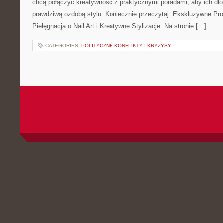
chcą połączyć kreatywność z praktycznymi poradami, aby ich dłon
prawdziwą ozdobą stylu. Koniecznie przeczytaj: Ekskluzywne Pr
Pielęgnacja o Nail Art i Kreatywne Stylizacje. Na stronie […]
CATEGORIES:
POLITYCZNE KONFLIKTY I KRYZYSY