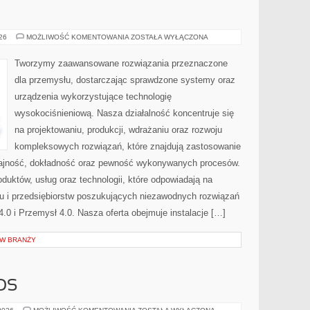
PRZEMYSŁ
026
MOŻLIWOŚĆ KOMENTOWANIA
ZOSTAŁA WYŁĄCZONA
4.0
Tworzymy zaawansowane rozwiązania przeznaczone
dla przemysłu, dostarczając sprawdzone systemy oraz
urządzenia wykorzystujące technologię
wysokociśnieniową. Nasza działalność koncentruje się
na projektowaniu, produkcji, wdrażaniu oraz rozwoju
kompleksowych rozwiązań, które znajdują zastosowanie
ydajność, dokładność oraz pewność wykonywanych procesów.
oduktów, usług oraz technologii, które odpowiadają na
u i przedsiębiorstw poszukujących niezawodnych rozwiązań
0 i Przemysł 4.0. Nasza oferta obejmuje instalacje […]
 W BRANŻY
OS
CZYTELNICZY