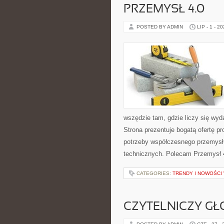
PRZEMYSŁ 4.0
POSTED BY ADMIN
LIP - 1 - 2
wszędzie tam, gdzie liczy się w
Strona prezentuje bogatą ofertę pr
potrzeby współczesnego przemysł
technicznych. Polecam Przemysł 4.
CATEGORIES:
TRENDY I NOWOŚCI
CZYTELNICZY GŁ