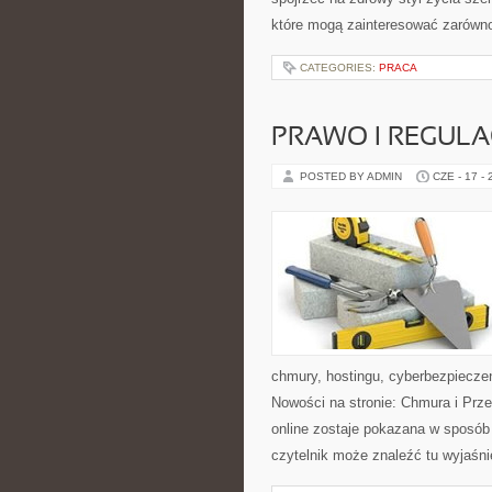
które mogą zainteresować zarówno 
CATEGORIES:
PRACA
PRAWO I REGULA
POSTED BY ADMIN
CZE - 17 -
chmury, hostingu, cyberbezpiecze
Nowości na stronie: Chmura i Prze
online zostaje pokazana w sposób
czytelnik może znaleźć tu wyjaśni