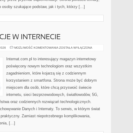
osoby szukające podstaw, jak i tych, którzy […]
CJE W INTERNECIE
PRAWO
 2026
MOŻLIWOŚĆ KOMENTOWANIA
ZOSTAŁA WYŁĄCZONA
I
REGULACJE
W
Internat.com.pl to interesujący magazyn internetowy
INTERNECIE
poświęcony nowym technologiom oraz wszystkim
zagadnieniom, które kojarzą się z codziennym
korzystaniem z smartfona. Strona może być dobrym
miejscem dla osób, które chcą przyswoić świecie
internetu, sieci bezprzewodowych, światłowodów, 5G,
ństwa oraz codziennych rozwiązań technologicznych.
chowywanie Danych i Internaty. To serwis, w którym świat
 praktyczny. Zamiast niepotrzebnego komplikowania,
enia, […]