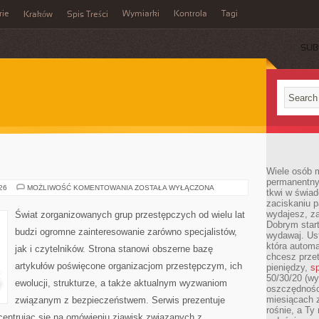
rie
Wymiarki
Kontrola
Tagi
Kraków
Spis Treści
SUB
E
Wiele osób m
permanentny
BROŃ
026
MOŻLIWOŚĆ KOMENTOWANIA
ZOSTAŁA WYŁĄCZONA
tkwi w świa
I
zaciskaniu p
PRZEMOC
wydajesz, z
Świat zorganizowanych grup przestępczych od wielu lat
Dobrym start
budzi ogromne zainteresowanie zarówno specjalistów,
wydawaj. Ust
która automa
jak i czytelników. Strona stanowi obszerne bazę
chcesz prze
artykułów poświęcone organizacjom przestępczym, ich
pieniędzy,
sp
50/30/20 (wy
ewolucji, strukturze, a także aktualnym wyzwaniom
oszczędności
miesiącach 
związanym z bezpieczeństwem. Serwis prezentuje
rośnie, a Ty
centrując się na omówieniu zjawisk związanych z