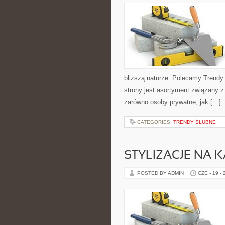
bliższą naturze. Polecamy Trend
strony jest asortyment związany z
zarówno osoby prywatne, jak […]
CATEGORIES:
TRENDY ŚLUBNE
STYLIZACJE NA 
POSTED BY ADMIN
CZE - 19 -