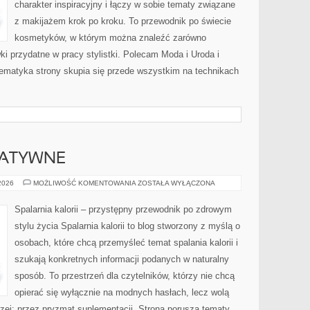
charakter inspiracyjny i łączy w sobie tematy związane
z makijażem krok po kroku. To przewodnik po świecie
kosmetyków, w którym można znaleźć zarówno
ki przydatne w pracy stylistki. Polecam Moda i Uroda i
 Tematyka strony skupia się przede wszystkim na technikach
NATYWNE
METODY
 2026
MOŻLIWOŚĆ KOMENTOWANIA
ZOSTAŁA WYŁĄCZONA
ALTERNATYWNE
Spalarnia kalorii – przystępny przewodnik po zdrowym
stylu życia Spalarnia kalorii to blog stworzony z myślą o
osobach, które chcą przemyśleć temat spalania kalorii i
szukają konkretnych informacji podanych w naturalny
sposób. To przestrzeń dla czytelników, którzy nie chcą
opierać się wyłącznie na modnych hasłach, lecz wolą
rzej: przez pryzmat suplementacji. Strona porusza tematy,