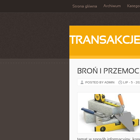
Archiwum
Katego
Strona główna
TRANSAKCJ
BROŃ I PRZEMOC
POSTED BY ADMIN
LIP - 5 - 2
temat w sposób informacyjny, kon