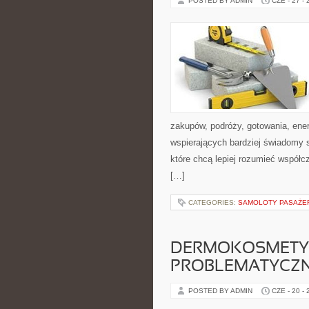
POSTED BY ADMIN
CZE - 27 -
zakupów, podróży, gotowania, ener
wspierających bardziej świadomy s
które chcą lepiej rozumieć współ
[…]
CATEGORIES:
SAMOLOTY PASAŻE
DERMOKOSMETYK
PROBLEMATYCZ
POSTED BY ADMIN
CZE - 20 -