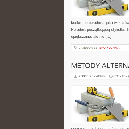
konkretne poradniki, jak i wskazów
Poradnik początkującej stylistki.
upiększania, ale nie […]
CATEGORIES:
EKO KUCHNIA
METODY ALTER
POSTED BY ADMIN
CZE - 18 -
spojrzeć na zdrowy styl życia sze