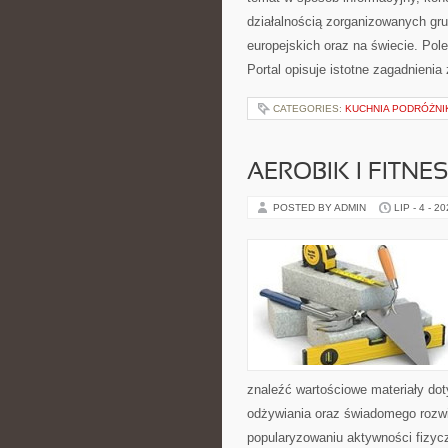
działalnością zorganizowanych gr
europejskich oraz na świecie. Po
Portal opisuje istotne zagadnieni
CATEGORIES:
KUCHNIA PODRÓŻNI
AEROBIK I FITN
POSTED BY ADMIN
LIP - 4 - 2
znaleźć wartościowe materiały dot
odżywiania oraz świadomego rozwij
popularyzowaniu aktywności fizyc