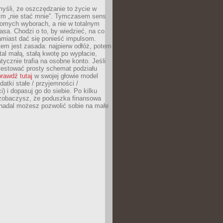
yśli, że oszczędzanie to życie w
m „nie stać mnie”. Tymczasem sens
domych wyborach, a nie w totalnym
asa. Chodzi o to, by wiedzieć, na co
amiast dać się ponieść impulsom.
em jest zasada: najpierw odłóż, potem
al małą, stałą kwotę po wypłacie,
tycznie trafia na osobne konto. Jeśli
testować prosty schemat podziału
rawdź tutaj
w swojej głowie model
datki stałe / przyjemności /
) i dopasuj go do siebie. Po kilku
zobaczysz, że poduszka finansowa
 nadal możesz pozwolić sobie na małe