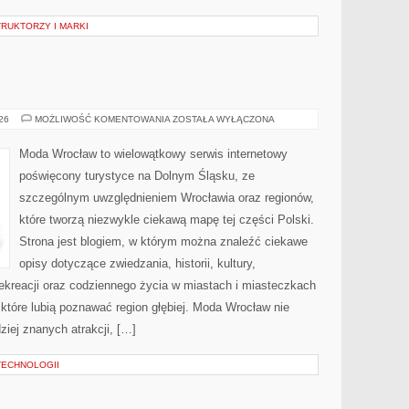
RUKTORZY I MARKI
WAŁBRZYCH
026
MOŻLIWOŚĆ KOMENTOWANIA
ZOSTAŁA WYŁĄCZONA
Moda Wrocław to wielowątkowy serwis internetowy
poświęcony turystyce na Dolnym Śląsku, ze
szczególnym uwzględnieniem Wrocławia oraz regionów,
które tworzą niezwykle ciekawą mapę tej części Polski.
Strona jest blogiem, w którym można znaleźć ciekawe
opisy dotyczące zwiedzania, historii, kultury,
 rekreacji oraz codziennego życia w miastach i miasteczkach
 które lubią poznawać region głębiej. Moda Wrocław nie
ziej znanych atrakcji, […]
TECHNOLOGII