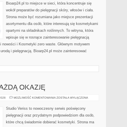
PROBLEMATYCZNA
Bioarp24.pl to miejsce w sieci, która koncentruje się
wokół preparatów do pielęgnacji skóry, włosów i ciała.
Strona może być rozumiana jako miejsce prezentacji
asortymentu dla osób, które interesują się kosmetykami
opartymi na składnikach roślinnych. To witryna, która
wpisuje się w rosnące zainteresowanie pielęgnacją
y i nowości i Kosmetyki zero waste. Głównym motywem
 urodą i pielęgnacją. Bioarp24.pl może zainteresować
KAŻDĄ OKAZJĘ
STYLIZACJE
 2026
MOŻLIWOŚĆ KOMENTOWANIA
ZOSTAŁA WYŁĄCZONA
NA
KAŻDĄ
OKAZJĘ
Studio Veriss to nowoczesny serwis poświęcony
pielęgnacji oraz przydatnym podpowiedziom dla osób,
które chcą świadomie dobierać kosmetyki. Strona ma