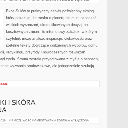
 2026
MOŻLIWOŚĆ KOMENTOWANIA
ZOSTAŁA WYŁĄCZONA
GŁOS
Ekos-Sułów to praktyczny serwis poświęcony ekologii,
który pokazuje, że troska o planetę nie musi oznaczać
wielkich wyrzeczeń, skomplikowanych decyzji ani
kosztownych zmian. To internetowy zakątek, w którym
czytelnik może znaleźć inspiracje, ciekawostki oraz
rzetelne teksty dotyczące codziennych wyborów, domu,
gii, recyklingu, przyrody i nowoczesnych rozwiązań
tyl życia. Strona została przygotowana z myślą o osobach,
czesne wyzwania środowiskowe, ale jednocześnie szukają
RSKIE
I I SKÓRA
NA
DERMOKOSMETYKI
 2026
MOŻLIWOŚĆ KOMENTOWANIA
ZOSTAŁA WYŁĄCZONA
I
SKÓRA