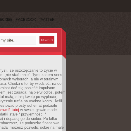
SCRIBE
FACEBOOK
TWITTER
yśli, że oszczędzanie to życie w
m „nie stać mnie”. Tymczasem sens
domych wyborach, a nie w totalnym
asa. Chodzi o to, by wiedzieć, na co
amiast dać się ponieść impulsom.
em jest zasada: najpierw odłóż, potem
al małą, stałą kwotę po wypłacie,
tycznie trafia na osobne konto. Jeśli
testować prosty schemat podziału
rawdź tutaj
w swojej głowie model
datki stałe / przyjemności /
) i dopasuj go do siebie. Po kilku
zobaczysz, że poduszka finansowa
 nadal możesz pozwolić sobie na małe