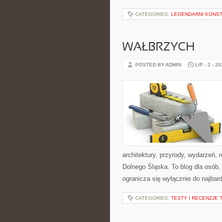
CATEGORIES:
LEGENDARNI KONST
WAŁBRZYCH
POSTED BY ADMIN
LIP - 2 - 2
architektury, przyrody, wydarzeń,
Dolnego Śląska. To blog dla osób,
ogranicza się wyłącznie do najbard
CATEGORIES:
TESTY I RECENZJE 