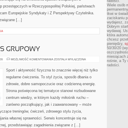
radości.
Wiele osób m
up przestępczych w Rzeczypospolitej Polskiej, państwach
permanentny
lecam Europejskie Syndykaty i Z Perspektywy Czytelnika.
tkwi w świa
zaciskaniu p
a związane […]
wydajesz, z
Dobrym start
wydawaj. Ust
KA
która automa
chcesz prze
pieniędzy,
sp
50/30/20 (wy
ESS GRUPOWY
oszczędności
miesiącach 
AEROBIK
026
MOŻLIWOŚĆ KOMENTOWANIA
ZOSTAŁA WYŁĄCZONA
rośnie, a Ty
I
radości.
FITNESS
GRUPOWY
Sport i aktywność fizyczna to znacznie więcej niż tylko
regularne ćwiczenia. To styl życia, sposób dbania o
zdrowie, dobre samopoczucie oraz codzienną energię.
Strona poświęcona tej tematyce stanowi rozbudowane
centrum wiedzy, w którym każdy miłośnik ruchu –
zarówno początkujący, jak i zaawansowany – może
yczące treningów, ćwiczeń, zdrowego stylu życia,
ania własnej sprawności. Serwis koncentruje się na
znej, przedstawiając zagadnienia związane z […]