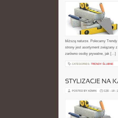
bliższą naturze. Polecamy Trend
strony jest asortyment związany z
zarówno osoby prywatne, jak […]
CATEGORIES:
TRENDY ŚLUBNE
STYLIZACJE NA 
POSTED BY ADMIN
CZE - 19 -