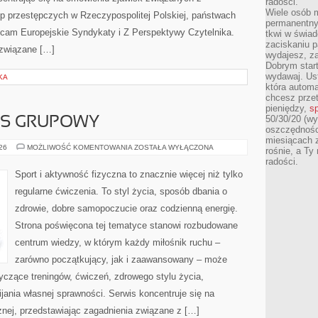
radości.
Wiele osób m
up przestępczych w Rzeczypospolitej Polskiej, państwach
permanentny
lecam Europejskie Syndykaty i Z Perspektywy Czytelnika.
tkwi w świa
zaciskaniu p
a związane […]
wydajesz, z
Dobrym start
wydawaj. Ust
KA
która automa
chcesz prze
pieniędzy,
sp
50/30/20 (wy
ESS GRUPOWY
oszczędności
miesiącach 
AEROBIK
026
MOŻLIWOŚĆ KOMENTOWANIA
ZOSTAŁA WYŁĄCZONA
rośnie, a Ty
I
radości.
FITNESS
GRUPOWY
Sport i aktywność fizyczna to znacznie więcej niż tylko
regularne ćwiczenia. To styl życia, sposób dbania o
zdrowie, dobre samopoczucie oraz codzienną energię.
Strona poświęcona tej tematyce stanowi rozbudowane
centrum wiedzy, w którym każdy miłośnik ruchu –
zarówno początkujący, jak i zaawansowany – może
yczące treningów, ćwiczeń, zdrowego stylu życia,
ania własnej sprawności. Serwis koncentruje się na
znej, przedstawiając zagadnienia związane z […]