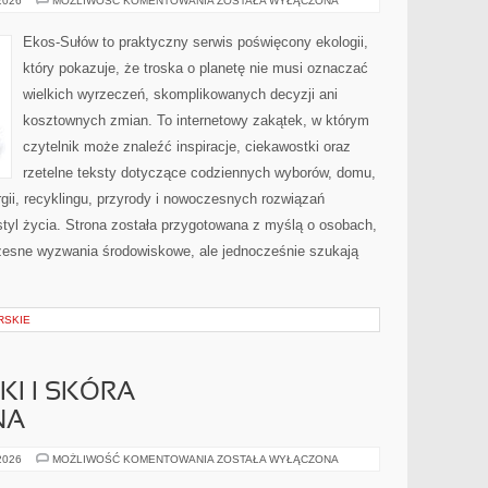
 2026
MOŻLIWOŚĆ KOMENTOWANIA
ZOSTAŁA WYŁĄCZONA
GŁOS
Ekos-Sułów to praktyczny serwis poświęcony ekologii,
który pokazuje, że troska o planetę nie musi oznaczać
wielkich wyrzeczeń, skomplikowanych decyzji ani
kosztownych zmian. To internetowy zakątek, w którym
czytelnik może znaleźć inspiracje, ciekawostki oraz
rzetelne teksty dotyczące codziennych wyborów, domu,
gii, recyklingu, przyrody i nowoczesnych rozwiązań
tyl życia. Strona została przygotowana z myślą o osobach,
czesne wyzwania środowiskowe, ale jednocześnie szukają
RSKIE
I I SKÓRA
NA
DERMOKOSMETYKI
 2026
MOŻLIWOŚĆ KOMENTOWANIA
ZOSTAŁA WYŁĄCZONA
I
SKÓRA