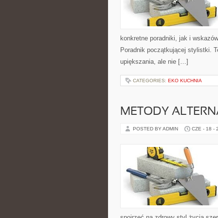
konkretne poradniki, jak i wskazów
Poradnik początkującej stylistki.
upiększania, ale nie […]
CATEGORIES:
EKO KUCHNIA
METODY ALTER
POSTED BY ADMIN
CZE - 18 -
spojrzeć na zdrowy styl życia sze