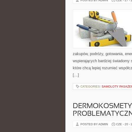
POSTED BY ADMIN
CZE - 27 -
zakupów, podróży, gotowania, ener
wspierających bardziej świadomy s
które chcą lepiej rozumieć współ
[…]
CATEGORIES:
SAMOLOTY PASAŻE
DERMOKOSMETYK
PROBLEMATYCZ
POSTED BY ADMIN
CZE - 20 -