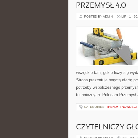
PRZEMYSŁ 4.0
POSTED BY ADMIN
LIP - 1 - 2
wszędzie tam, gdzie liczy się w
Strona prezentuje bogatą ofertę pr
potrzeby współczesnego przemysł
technicznych. Polecam Przemysł 4.
CATEGORIES:
TRENDY I NOWOŚCI
CZYTELNICZY GŁ