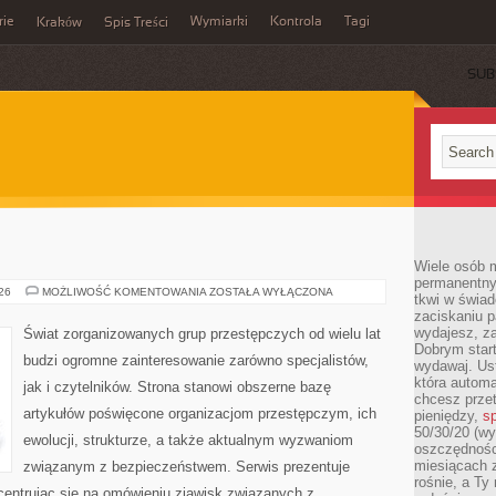
rie
Wymiarki
Kontrola
Tagi
Kraków
Spis Treści
SUB
E
Wiele osób m
permanentny
BROŃ
026
MOŻLIWOŚĆ KOMENTOWANIA
ZOSTAŁA WYŁĄCZONA
tkwi w świa
I
zaciskaniu p
PRZEMOC
wydajesz, z
Świat zorganizowanych grup przestępczych od wielu lat
Dobrym start
budzi ogromne zainteresowanie zarówno specjalistów,
wydawaj. Ust
która automa
jak i czytelników. Strona stanowi obszerne bazę
chcesz prze
artykułów poświęcone organizacjom przestępczym, ich
pieniędzy,
sp
50/30/20 (wy
ewolucji, strukturze, a także aktualnym wyzwaniom
oszczędności
miesiącach 
związanym z bezpieczeństwem. Serwis prezentuje
rośnie, a Ty
centrując się na omówieniu zjawisk związanych z