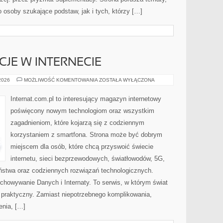
osoby szukające podstaw, jak i tych, którzy […]
CJE W INTERNECIE
PRAWO
 2026
MOŻLIWOŚĆ KOMENTOWANIA
ZOSTAŁA WYŁĄCZONA
I
REGULACJE
W
Internat.com.pl to interesujący magazyn internetowy
INTERNECIE
poświęcony nowym technologiom oraz wszystkim
zagadnieniom, które kojarzą się z codziennym
korzystaniem z smartfona. Strona może być dobrym
miejscem dla osób, które chcą przyswoić świecie
internetu, sieci bezprzewodowych, światłowodów, 5G,
ństwa oraz codziennych rozwiązań technologicznych.
chowywanie Danych i Internaty. To serwis, w którym świat
 praktyczny. Zamiast niepotrzebnego komplikowania,
enia, […]