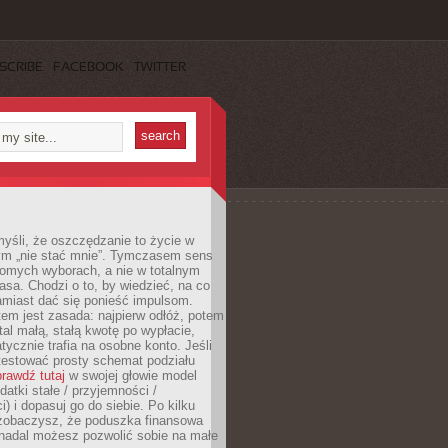
SCRIBE
FACEBOOK
TWITTER
yśli, że oszczędzanie to życie w
m „nie stać mnie”. Tymczasem sens
domych wyborach, a nie w totalnym
asa. Chodzi o to, by wiedzieć, na co
amiast dać się ponieść impulsom.
em jest zasada: najpierw odłóż, potem
al małą, stałą kwotę po wypłacie,
tycznie trafia na osobne konto. Jeśli
testować prosty schemat podziału
rawdź tutaj
w swojej głowie model
datki stałe / przyjemności /
) i dopasuj go do siebie. Po kilku
zobaczysz, że poduszka finansowa
 nadal możesz pozwolić sobie na małe