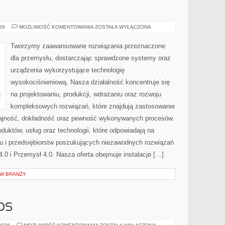
PRZEMYSŁ
026
MOŻLIWOŚĆ KOMENTOWANIA
ZOSTAŁA WYŁĄCZONA
4.0
Tworzymy zaawansowane rozwiązania przeznaczone
dla przemysłu, dostarczając sprawdzone systemy oraz
urządzenia wykorzystujące technologię
wysokociśnieniową. Nasza działalność koncentruje się
na projektowaniu, produkcji, wdrażaniu oraz rozwoju
kompleksowych rozwiązań, które znajdują zastosowanie
ydajność, dokładność oraz pewność wykonywanych procesów.
oduktów, usług oraz technologii, które odpowiadają na
u i przedsiębiorstw poszukujących niezawodnych rozwiązań
0 i Przemysł 4.0. Nasza oferta obejmuje instalacje […]
 W BRANŻY
OS
CZYTELNICZY