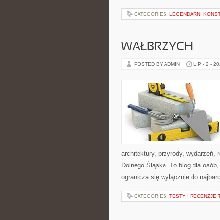
CATEGORIES:
LEGENDARNI KONST
WAŁBRZYCH
POSTED BY ADMIN
LIP - 2 - 2
architektury, przyrody, wydarzeń,
Dolnego Śląska. To blog dla osób,
ogranicza się wyłącznie do najbard
CATEGORIES:
TESTY I RECENZJE 