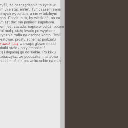
yśli, że oszczędzanie to życie w
m „nie stać mnie”. Tymczasem sens
domych wyborach, a nie w totalnym
asa. Chodzi o to, by wiedzieć, na co
amiast dać się ponieść impulsom.
em jest zasada: najpierw odłóż, potem
al małą, stałą kwotę po wypłacie,
tycznie trafia na osobne konto. Jeśli
testować prosty schemat podziału
rawdź tutaj
w swojej głowie model
datki stałe / przyjemności /
) i dopasuj go do siebie. Po kilku
zobaczysz, że poduszka finansowa
 nadal możesz pozwolić sobie na małe