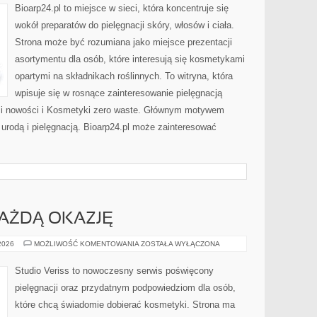
PROBLEMATYCZNA
Bioarp24.pl to miejsce w sieci, która koncentruje się
wokół preparatów do pielęgnacji skóry, włosów i ciała.
Strona może być rozumiana jako miejsce prezentacji
asortymentu dla osób, które interesują się kosmetykami
opartymi na składnikach roślinnych. To witryna, która
wpisuje się w rosnące zainteresowanie pielęgnacją
y i nowości i Kosmetyki zero waste. Głównym motywem
 urodą i pielęgnacją. Bioarp24.pl może zainteresować
KAŻDĄ OKAZJĘ
STYLIZACJE
 2026
MOŻLIWOŚĆ KOMENTOWANIA
ZOSTAŁA WYŁĄCZONA
NA
KAŻDĄ
OKAZJĘ
Studio Veriss to nowoczesny serwis poświęcony
pielęgnacji oraz przydatnym podpowiedziom dla osób,
które chcą świadomie dobierać kosmetyki. Strona ma