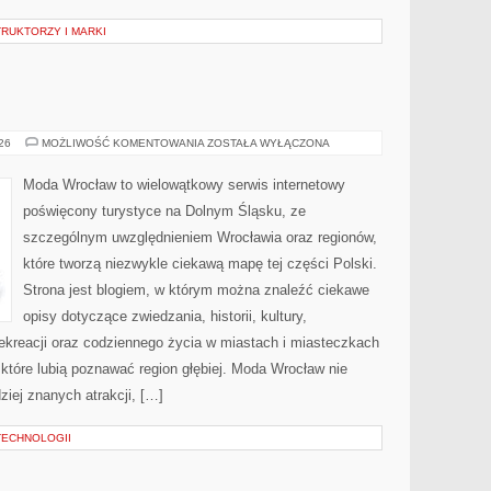
RUKTORZY I MARKI
WAŁBRZYCH
026
MOŻLIWOŚĆ KOMENTOWANIA
ZOSTAŁA WYŁĄCZONA
Moda Wrocław to wielowątkowy serwis internetowy
poświęcony turystyce na Dolnym Śląsku, ze
szczególnym uwzględnieniem Wrocławia oraz regionów,
które tworzą niezwykle ciekawą mapę tej części Polski.
Strona jest blogiem, w którym można znaleźć ciekawe
opisy dotyczące zwiedzania, historii, kultury,
 rekreacji oraz codziennego życia w miastach i miasteczkach
 które lubią poznawać region głębiej. Moda Wrocław nie
ziej znanych atrakcji, […]
TECHNOLOGII