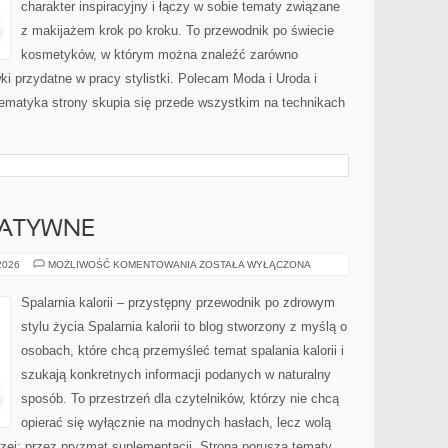
charakter inspiracyjny i łączy w sobie tematy związane
z makijażem krok po kroku. To przewodnik po świecie
kosmetyków, w którym można znaleźć zarówno
ki przydatne w pracy stylistki. Polecam Moda i Uroda i
 Tematyka strony skupia się przede wszystkim na technikach
NATYWNE
METODY
 2026
MOŻLIWOŚĆ KOMENTOWANIA
ZOSTAŁA WYŁĄCZONA
ALTERNATYWNE
Spalarnia kalorii – przystępny przewodnik po zdrowym
stylu życia Spalarnia kalorii to blog stworzony z myślą o
osobach, które chcą przemyśleć temat spalania kalorii i
szukają konkretnych informacji podanych w naturalny
sposób. To przestrzeń dla czytelników, którzy nie chcą
opierać się wyłącznie na modnych hasłach, lecz wolą
rzej: przez pryzmat suplementacji. Strona porusza tematy,