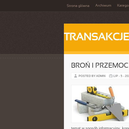
Archiwum
Katego
Strona główna
TRANSAKCJ
BROŃ I PRZEMOC
POSTED BY ADMIN
LIP - 5 - 2
temat w sposób informacyjny, kon