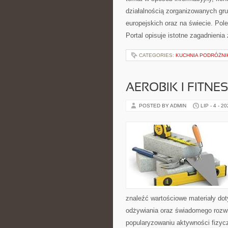
działalnością zorganizowanych gr
europejskich oraz na świecie. Po
Portal opisuje istotne zagadnieni
CATEGORIES:
KUCHNIA PODRÓŻNI
AEROBIK I FITN
POSTED BY ADMIN
LIP - 4 - 2
znaleźć wartościowe materiały dot
odżywiania oraz świadomego rozwij
popularyzowaniu aktywności fizyc