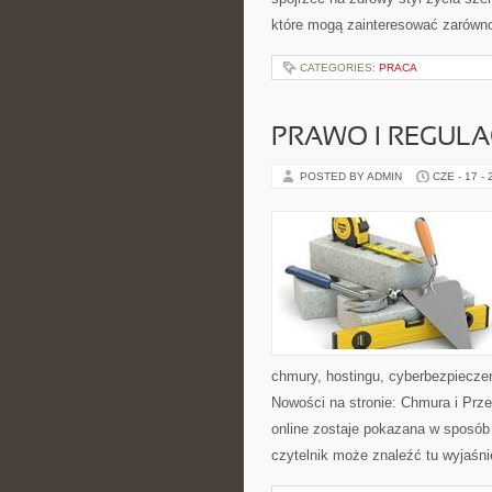
które mogą zainteresować zarówno 
CATEGORIES:
PRACA
PRAWO I REGULA
POSTED BY ADMIN
CZE - 17 -
chmury, hostingu, cyberbezpiecze
Nowości na stronie: Chmura i Prze
online zostaje pokazana w sposób
czytelnik może znaleźć tu wyjaśni