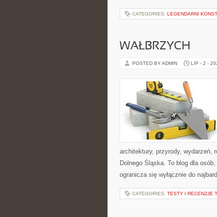
CATEGORIES:
LEGENDARNI KONST
WAŁBRZYCH
POSTED BY ADMIN
LIP - 2 - 2
architektury, przyrody, wydarzeń,
Dolnego Śląska. To blog dla osób,
ogranicza się wyłącznie do najbard
CATEGORIES:
TESTY I RECENZJE 