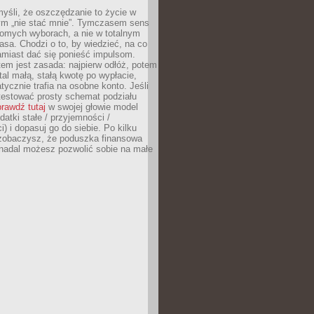
yśli, że oszczędzanie to życie w
m „nie stać mnie”. Tymczasem sens
domych wyborach, a nie w totalnym
asa. Chodzi o to, by wiedzieć, na co
amiast dać się ponieść impulsom.
em jest zasada: najpierw odłóż, potem
al małą, stałą kwotę po wypłacie,
tycznie trafia na osobne konto. Jeśli
testować prosty schemat podziału
rawdź tutaj
w swojej głowie model
datki stałe / przyjemności /
) i dopasuj go do siebie. Po kilku
zobaczysz, że poduszka finansowa
 nadal możesz pozwolić sobie na małe