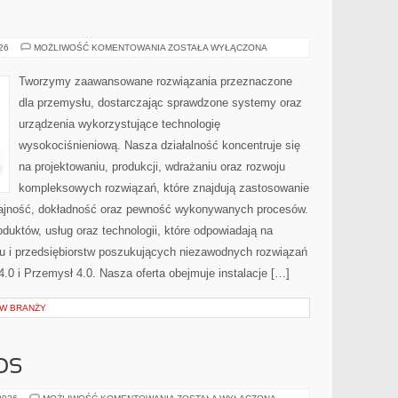
PRZEMYSŁ
026
MOŻLIWOŚĆ KOMENTOWANIA
ZOSTAŁA WYŁĄCZONA
4.0
Tworzymy zaawansowane rozwiązania przeznaczone
dla przemysłu, dostarczając sprawdzone systemy oraz
urządzenia wykorzystujące technologię
wysokociśnieniową. Nasza działalność koncentruje się
na projektowaniu, produkcji, wdrażaniu oraz rozwoju
kompleksowych rozwiązań, które znajdują zastosowanie
ydajność, dokładność oraz pewność wykonywanych procesów.
oduktów, usług oraz technologii, które odpowiadają na
u i przedsiębiorstw poszukujących niezawodnych rozwiązań
0 i Przemysł 4.0. Nasza oferta obejmuje instalacje […]
 W BRANŻY
OS
CZYTELNICZY