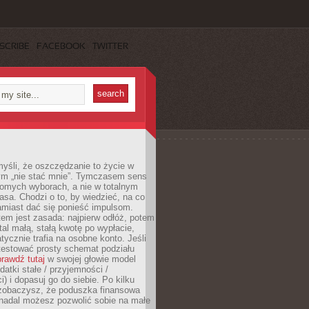
SCRIBE
FACEBOOK
TWITTER
yśli, że oszczędzanie to życie w
m „nie stać mnie”. Tymczasem sens
domych wyborach, a nie w totalnym
asa. Chodzi o to, by wiedzieć, na co
amiast dać się ponieść impulsom.
em jest zasada: najpierw odłóż, potem
al małą, stałą kwotę po wypłacie,
tycznie trafia na osobne konto. Jeśli
testować prosty schemat podziału
rawdź tutaj
w swojej głowie model
datki stałe / przyjemności /
) i dopasuj go do siebie. Po kilku
zobaczysz, że poduszka finansowa
 nadal możesz pozwolić sobie na małe