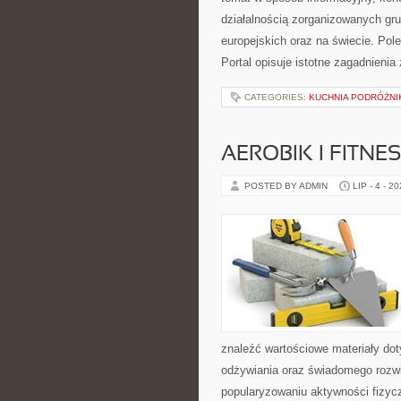
działalnością zorganizowanych gr
europejskich oraz na świecie. Po
Portal opisuje istotne zagadnieni
CATEGORIES:
KUCHNIA PODRÓŻNI
AEROBIK I FITN
POSTED BY ADMIN
LIP - 4 - 2
znaleźć wartościowe materiały dot
odżywiania oraz świadomego rozwij
popularyzowaniu aktywności fizyc