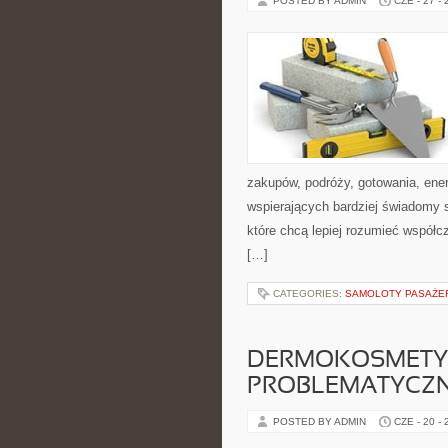
POSTED BY ADMIN
CZE - 27 -
zakupów, podróży, gotowania, ener
wspierających bardziej świadomy s
które chcą lepiej rozumieć współ
[…]
CATEGORIES:
SAMOLOTY PASAŻE
DERMOKOSMETYK
PROBLEMATYCZ
POSTED BY ADMIN
CZE - 20 -