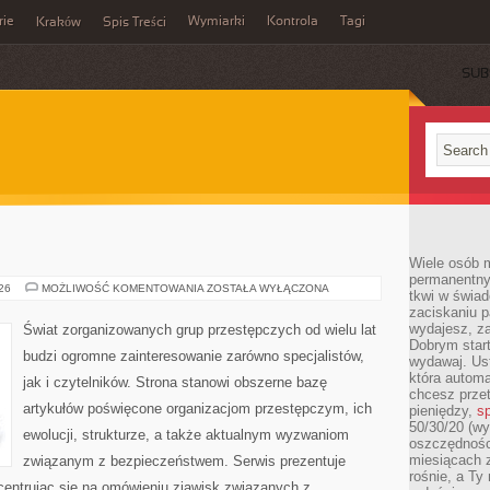
rie
Wymiarki
Kontrola
Tagi
Kraków
Spis Treści
SUB
E
Wiele osób m
permanentny
BROŃ
026
MOŻLIWOŚĆ KOMENTOWANIA
ZOSTAŁA WYŁĄCZONA
tkwi w świa
I
zaciskaniu p
PRZEMOC
wydajesz, z
Świat zorganizowanych grup przestępczych od wielu lat
Dobrym start
budzi ogromne zainteresowanie zarówno specjalistów,
wydawaj. Ust
która automa
jak i czytelników. Strona stanowi obszerne bazę
chcesz prze
artykułów poświęcone organizacjom przestępczym, ich
pieniędzy,
sp
50/30/20 (wy
ewolucji, strukturze, a także aktualnym wyzwaniom
oszczędności
miesiącach 
związanym z bezpieczeństwem. Serwis prezentuje
rośnie, a Ty
centrując się na omówieniu zjawisk związanych z