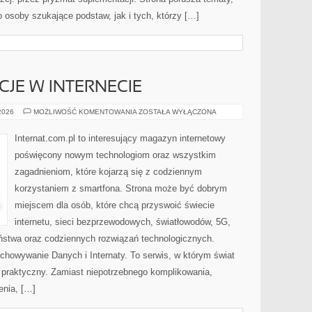
osoby szukające podstaw, jak i tych, którzy […]
CJE W INTERNECIE
PRAWO
 2026
MOŻLIWOŚĆ KOMENTOWANIA
ZOSTAŁA WYŁĄCZONA
I
REGULACJE
W
Internat.com.pl to interesujący magazyn internetowy
INTERNECIE
poświęcony nowym technologiom oraz wszystkim
zagadnieniom, które kojarzą się z codziennym
korzystaniem z smartfona. Strona może być dobrym
miejscem dla osób, które chcą przyswoić świecie
internetu, sieci bezprzewodowych, światłowodów, 5G,
ństwa oraz codziennych rozwiązań technologicznych.
chowywanie Danych i Internaty. To serwis, w którym świat
 praktyczny. Zamiast niepotrzebnego komplikowania,
enia, […]