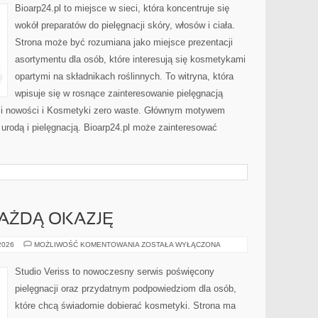
PROBLEMATYCZNA
Bioarp24.pl to miejsce w sieci, która koncentruje się
wokół preparatów do pielęgnacji skóry, włosów i ciała.
Strona może być rozumiana jako miejsce prezentacji
asortymentu dla osób, które interesują się kosmetykami
opartymi na składnikach roślinnych. To witryna, która
wpisuje się w rosnące zainteresowanie pielęgnacją
y i nowości i Kosmetyki zero waste. Głównym motywem
 urodą i pielęgnacją. Bioarp24.pl może zainteresować
KAŻDĄ OKAZJĘ
STYLIZACJE
 2026
MOŻLIWOŚĆ KOMENTOWANIA
ZOSTAŁA WYŁĄCZONA
NA
KAŻDĄ
OKAZJĘ
Studio Veriss to nowoczesny serwis poświęcony
pielęgnacji oraz przydatnym podpowiedziom dla osób,
które chcą świadomie dobierać kosmetyki. Strona ma