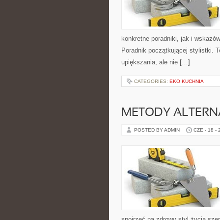
konkretne poradniki, jak i wskazów
Poradnik początkującej stylistki.
upiększania, ale nie […]
CATEGORIES:
EKO KUCHNIA
METODY ALTER
POSTED BY ADMIN
CZE - 18 -
spojrzeć na zdrowy styl życia sze