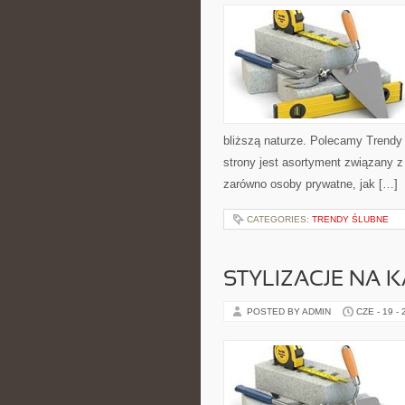
bliższą naturze. Polecamy Trend
strony jest asortyment związany z
zarówno osoby prywatne, jak […]
CATEGORIES:
TRENDY ŚLUBNE
STYLIZACJE NA 
POSTED BY ADMIN
CZE - 19 -