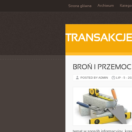
Archiwum
Katego
Strona główna
TRANSAKCJ
BROŃ I PRZEMOC
POSTED BY ADMIN
LIP - 5 - 2
temat w sposób informacyjny, kon