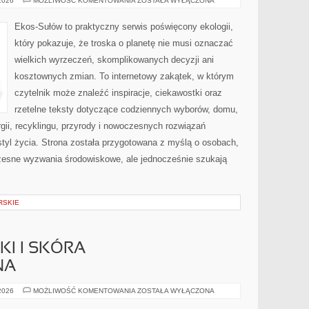
 2026
MOŻLIWOŚĆ KOMENTOWANIA
ZOSTAŁA WYŁĄCZONA
GŁOS
Ekos-Sułów to praktyczny serwis poświęcony ekologii,
który pokazuje, że troska o planetę nie musi oznaczać
wielkich wyrzeczeń, skomplikowanych decyzji ani
kosztownych zmian. To internetowy zakątek, w którym
czytelnik może znaleźć inspiracje, ciekawostki oraz
rzetelne teksty dotyczące codziennych wyborów, domu,
gii, recyklingu, przyrody i nowoczesnych rozwiązań
tyl życia. Strona została przygotowana z myślą o osobach,
czesne wyzwania środowiskowe, ale jednocześnie szukają
RSKIE
I I SKÓRA
NA
DERMOKOSMETYKI
 2026
MOŻLIWOŚĆ KOMENTOWANIA
ZOSTAŁA WYŁĄCZONA
I
SKÓRA