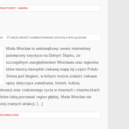
RUKTORZY I MARKI
WAŁBRZYCH
026
MOŻLIWOŚĆ KOMENTOWANIA
ZOSTAŁA WYŁĄCZONA
Moda Wrocław to wielowątkowy serwis internetowy
poświęcony turystyce na Dolnym Śląsku, ze
szczególnym uwzględnieniem Wrocławia oraz regionów,
które tworzą niezwykle ciekawą mapę tej części Polski.
Strona jest blogiem, w którym można znaleźć ciekawe
opisy dotyczące zwiedzania, historii, kultury,
 rekreacji oraz codziennego życia w miastach i miasteczkach
 które lubią poznawać region głębiej. Moda Wrocław nie
ziej znanych atrakcji, […]
TECHNOLOGII