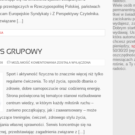
radości.
Wiele osób m
up przestępczych w Rzeczypospolitej Polskiej, państwach
permanentny
lecam Europejskie Syndykaty i Z Perspektywy Czytelnika.
tkwi w świa
zaciskaniu p
a związane […]
wydajesz, z
Dobrym start
wydawaj. Ust
KA
która automa
chcesz prze
pieniędzy,
sp
50/30/20 (wy
ESS GRUPOWY
oszczędności
miesiącach 
AEROBIK
026
MOŻLIWOŚĆ KOMENTOWANIA
ZOSTAŁA WYŁĄCZONA
rośnie, a Ty
I
radości.
FITNESS
GRUPOWY
Sport i aktywność fizyczna to znacznie więcej niż tylko
regularne ćwiczenia. To styl życia, sposób dbania o
zdrowie, dobre samopoczucie oraz codzienną energię.
Strona poświęcona tej tematyce stanowi rozbudowane
centrum wiedzy, w którym każdy miłośnik ruchu –
zarówno początkujący, jak i zaawansowany – może
yczące treningów, ćwiczeń, zdrowego stylu życia,
ania własnej sprawności. Serwis koncentruje się na
znej, przedstawiając zagadnienia związane z […]