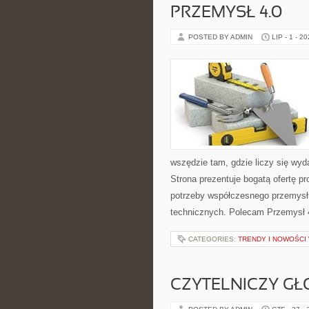
PRZEMYSŁ 4.0
POSTED BY ADMIN
LIP - 1 - 2
wszędzie tam, gdzie liczy się w
Strona prezentuje bogatą ofertę pr
potrzeby współczesnego przemysł
technicznych. Polecam Przemysł 4.
CATEGORIES:
TRENDY I NOWOŚCI
CZYTELNICZY GŁ