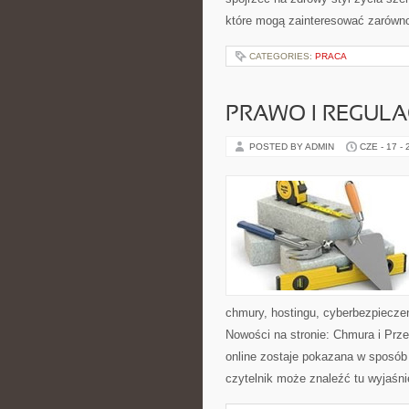
które mogą zainteresować zarówno 
CATEGORIES:
PRACA
PRAWO I REGULA
POSTED BY ADMIN
CZE - 17 -
chmury, hostingu, cyberbezpiecze
Nowości na stronie: Chmura i Prze
online zostaje pokazana w sposób
czytelnik może znaleźć tu wyjaśni