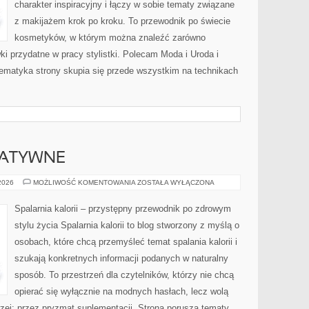
charakter inspiracyjny i łączy w sobie tematy związane
z makijażem krok po kroku. To przewodnik po świecie
kosmetyków, w którym można znaleźć zarówno
ki przydatne w pracy stylistki. Polecam Moda i Uroda i
 Tematyka strony skupia się przede wszystkim na technikach
NATYWNE
METODY
 2026
MOŻLIWOŚĆ KOMENTOWANIA
ZOSTAŁA WYŁĄCZONA
ALTERNATYWNE
Spalarnia kalorii – przystępny przewodnik po zdrowym
stylu życia Spalarnia kalorii to blog stworzony z myślą o
osobach, które chcą przemyśleć temat spalania kalorii i
szukają konkretnych informacji podanych w naturalny
sposób. To przestrzeń dla czytelników, którzy nie chcą
opierać się wyłącznie na modnych hasłach, lecz wolą
rzej: przez pryzmat suplementacji. Strona porusza tematy,