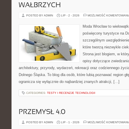
WAŁBRZYCH
POSTED BY ADMIN
LIP - 2 - 2026
MOŻLIWOŚĆ KOMENTOWAN
Moda Wrocław to wielowątk
poświęcony turystyce na D
szczególnym uwzględnienie
które tworzą niezwykle cie
Strona jest blogiem, w kt
opisy dotyczące zwiedzania, 
architektury, przyrody, wydarzeń, rekreacji oraz codziennego życ
Dolnego Śląska. To blog dla osób, które lubią poznawać region gł
ogranicza się wyłącznie do najbardziej znanych atrakcji, […]
CATEGORIES:
TESTY I RECENZJE TECHNOLOGII
PRZEMYSŁ 4.0
POSTED BY ADMIN
LIP - 1 - 2026
MOŻLIWOŚĆ KOMENTOWAN