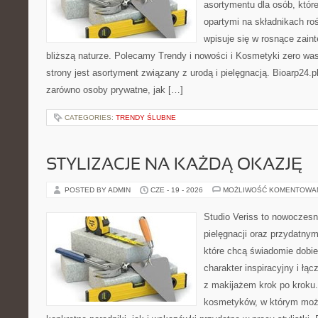
asortymentu dla osób, któr
opartymi na składnikach roś
wpisuje się w rosnące zain
bliższą naturze. Polecamy Trendy i nowości i Kosmetyki zero 
strony jest asortyment związany z urodą i pielęgnacją. Bioarp24.
zarówno osoby prywatne, jak […]
CATEGORIES:
TRENDY ŚLUBNE
STYLIZACJE NA KAŻDĄ OKAZJĘ
POSTED BY ADMIN
CZE - 19 - 2026
MOŻLIWOŚĆ KOMENTOWA
Studio Veriss to nowoczes
pielęgnacji oraz przydatny
które chcą świadomie dobi
charakter inspiracyjny i łą
z makijażem krok po kroku.
kosmetyków, w którym moż