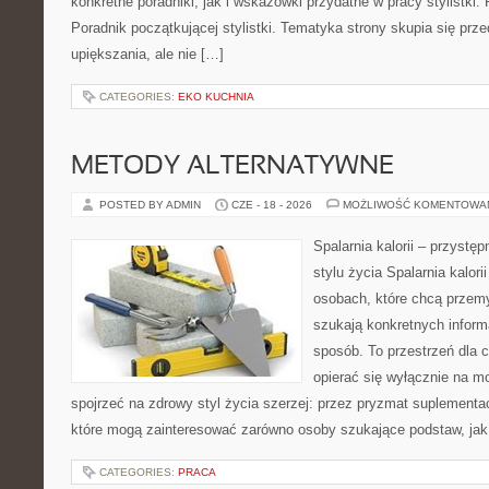
konkretne poradniki, jak i wskazówki przydatne w pracy stylistki.
Poradnik początkującej stylistki. Tematyka strony skupia się pr
upiększania, ale nie […]
CATEGORIES:
EKO KUCHNIA
METODY ALTERNATYWNE
POSTED BY ADMIN
CZE - 18 - 2026
MOŻLIWOŚĆ KOMENTOWA
Spalarnia kalorii – przyst
stylu życia Spalarnia kalori
osobach, które chcą przemyś
szukają konkretnych inform
sposób. To przestrzeń dla c
opierać się wyłącznie na m
spojrzeć na zdrowy styl życia szerzej: przez pryzmat suplementac
które mogą zainteresować zarówno osoby szukające podstaw, jak 
CATEGORIES:
PRACA