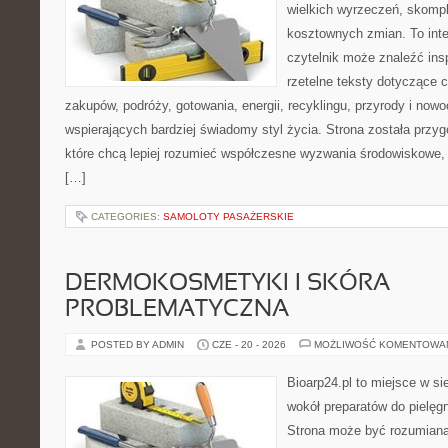
wielkich wyrzeczeń, skompl
kosztownych zmian. To int
czytelnik może znaleźć insp
rzetelne teksty dotyczące
zakupów, podróży, gotowania, energii, recyklingu, przyrody i no
wspierających bardziej świadomy styl życia. Strona została przy
które chcą lepiej rozumieć współczesne wyzwania środowiskowe, 
[…]
CATEGORIES:
SAMOLOTY PASAŻERSKIE
DERMOKOSMETYKI I SKÓRA
PROBLEMATYCZNA
POSTED BY ADMIN
CZE - 20 - 2026
MOŻLIWOŚĆ KOMENTOWA
Bioarp24.pl to miejsce w sie
wokół preparatów do pielęgna
Strona może być rozumiana 