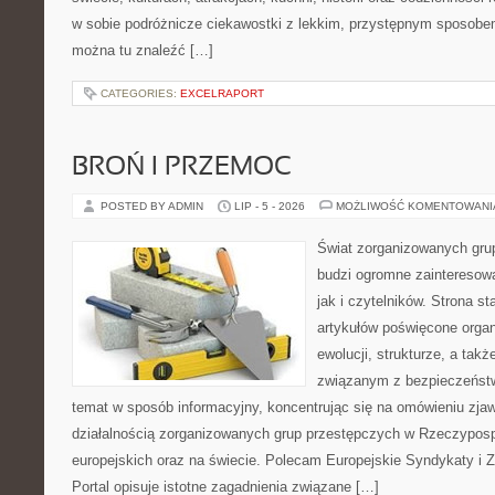
w sobie podróżnicze ciekawostki z lekkim, przystępnym sposobe
można tu znaleźć […]
CATEGORIES:
EXCELRAPORT
BROŃ I PRZEMOC
POSTED BY ADMIN
LIP - 5 - 2026
MOŻLIWOŚĆ KOMENTOWAN
Świat zorganizowanych grup
budzi ogromne zainteresowa
jak i czytelników. Strona s
artykułów poświęcone orga
ewolucji, strukturze, a ta
związanym z bezpieczeństw
temat w sposób informacyjny, koncentrując się na omówieniu zja
działalnością zorganizowanych grup przestępczych w Rzeczypospo
europejskich oraz na świecie. Polecam Europejskie Syndykaty i 
Portal opisuje istotne zagadnienia związane […]