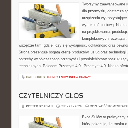
Tworzymy zaawansowane ro
dla przemysłu, dostarczaj
urządzenia wykorzystujące 
wysokociśnieniową. Nasza d
na projektowaniu, produkcji
kompleksowych rozwiązań, 
wszędzie tam, gdzie liczy się wydajność, dokładność oraz pew
Strona prezentuje bogatą ofertę produktów, usług oraz technologii
potrzeby współczesnego przemysłu i przedsiębiorstw poszukują
technicznych. Polecam Przemysł 4.0 i Przemysł 4.0. Nasza oferta
CATEGORIES:
TRENDY I NOWOŚCI W BRANŻY
CZYTELNICZY GŁOS
POSTED BY ADMIN
CZE - 27 - 2026
MOŻLIWOŚĆ KOMENTOWA
Ekos-Sułów to praktyczny s
który pokazuje, że troska 