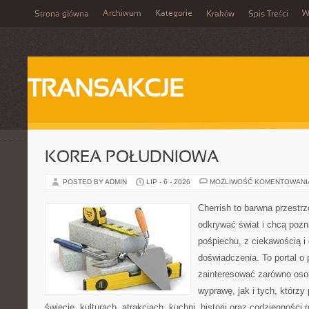
Archiwum
Kategorie
W
Strona główna
Kraków
Spis Treści
TRANSAKCJE
KOREA POŁUDNIOWA
POSTED BY ADMIN
LIP - 6 - 2026
MOŻLIWOŚĆ KOMENTOWAN
Cherrish to barwna przestrz
odkrywać świat i chcą pozn
pośpiechu, z ciekawością i
doświadczenia. To portal o
zainteresować zarówno oso
wyprawę, jak i tych, którzy 
świecie, kulturach, atrakcjach, kuchni, historii oraz codzienności