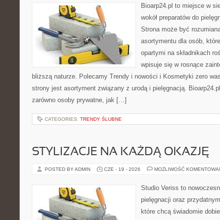
Bioarp24.pl to miejsce w sie
wokół preparatów do pielęgna
Strona może być rozumiana 
asortymentu dla osób, któr
opartymi na składnikach roś
wpisuje się w rosnące zain
bliższą naturze. Polecamy Trendy i nowości i Kosmetyki zero 
strony jest asortyment związany z urodą i pielęgnacją. Bioarp24.
zarówno osoby prywatne, jak […]
CATEGORIES:
TRENDY ŚLUBNE
STYLIZACJE NA KAŻDĄ OKAZJĘ
POSTED BY ADMIN
CZE - 19 - 2026
MOŻLIWOŚĆ KOMENTOWA
Studio Veriss to nowoczes
pielęgnacji oraz przydatny
które chcą świadomie dobi