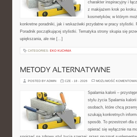
charakter inspiracyjny i łą
z makijażem krok po kroku.
kosmetyków, w którym moż
konkretne poradniki, jak i wskazówki przydatne w pracy stylistki.
Poradnik początkującej stylistki. Tematyka strony skupia się pr
upiększania, ale nie […]
CATEGORIES:
EKO KUCHNIA
METODY ALTERNATYWNE
POSTED BY ADMIN
CZE - 18 - 2026
MOŻLIWOŚĆ KOMENTOWA
Spalarnia kalorii – przyst
stylu życia Spalarnia kalori
osobach, które chcą przemyś
szukają konkretnych inform
sposób. To przestrzeń dla c
opierać się wyłącznie na m
spojrzeć na zdrowy styl życia szerzej: przez pryzmat suplementac