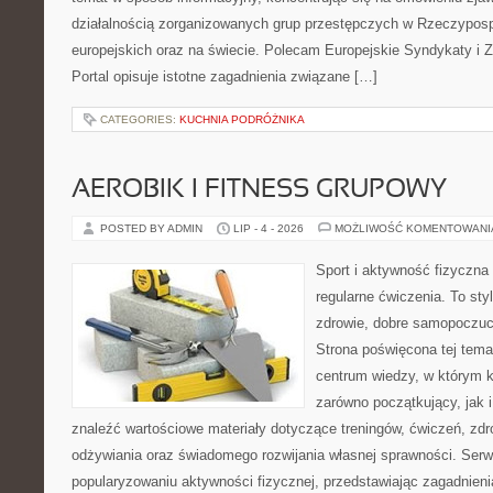
działalnością zorganizowanych grup przestępczych w Rzeczypospo
europejskich oraz na świecie. Polecam Europejskie Syndykaty i 
Portal opisuje istotne zagadnienia związane […]
CATEGORIES:
KUCHNIA PODRÓŻNIKA
AEROBIK I FITNESS GRUPOWY
POSTED BY ADMIN
LIP - 4 - 2026
MOŻLIWOŚĆ KOMENTOWAN
Sport i aktywność fizyczna 
regularne ćwiczenia. To sty
zdrowie, dobre samopoczuci
Strona poświęcona tej tem
centrum wiedzy, w którym k
zarówno początkujący, jak
znaleźć wartościowe materiały dotyczące treningów, ćwiczeń, zdr
odżywiania oraz świadomego rozwijania własnej sprawności. Serwi
popularyzowaniu aktywności fizycznej, przedstawiając zagadnien