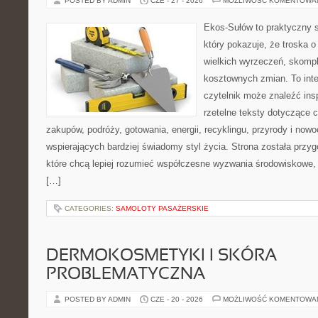
POSTED BY ADMIN
CZE - 27 - 2026
MOŻLIWOŚĆ KOMENTOWA
Ekos-Sułów to praktyczny s
który pokazuje, że troska 
wielkich wyrzeczeń, skompl
kosztownych zmian. To int
czytelnik może znaleźć insp
rzetelne teksty dotyczące
zakupów, podróży, gotowania, energii, recyklingu, przyrody i no
wspierających bardziej świadomy styl życia. Strona została przy
które chcą lepiej rozumieć współczesne wyzwania środowiskowe, 
[…]
CATEGORIES:
SAMOLOTY PASAŻERSKIE
DERMOKOSMETYKI I SKÓRA
PROBLEMATYCZNA
POSTED BY ADMIN
CZE - 20 - 2026
MOŻLIWOŚĆ KOMENTOWA