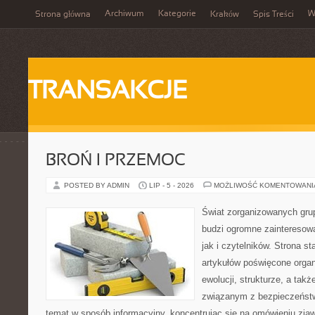
Archiwum
Kategorie
W
Strona główna
Kraków
Spis Treści
TRANSAKCJE
BROŃ I PRZEMOC
POSTED BY ADMIN
LIP - 5 - 2026
MOŻLIWOŚĆ KOMENTOWAN
Świat zorganizowanych grup
budzi ogromne zainteresowa
jak i czytelników. Strona s
artykułów poświęcone orga
ewolucji, strukturze, a ta
związanym z bezpieczeństw
temat w sposób informacyjny, koncentrując się na omówieniu zja