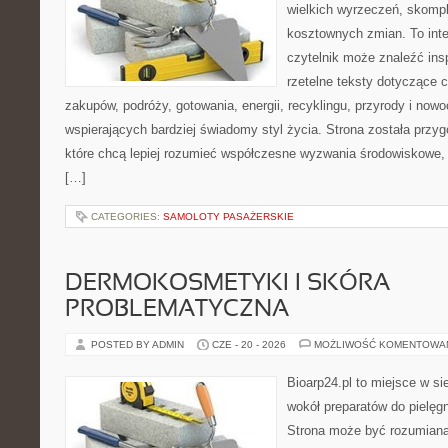
wielkich wyrzeczeń, skompl
kosztownych zmian. To int
czytelnik może znaleźć insp
rzetelne teksty dotyczące
zakupów, podróży, gotowania, energii, recyklingu, przyrody i no
wspierających bardziej świadomy styl życia. Strona została przy
które chcą lepiej rozumieć współczesne wyzwania środowiskowe, 
[…]
CATEGORIES:
SAMOLOTY PASAŻERSKIE
DERMOKOSMETYKI I SKÓRA
PROBLEMATYCZNA
POSTED BY ADMIN
CZE - 20 - 2026
MOŻLIWOŚĆ KOMENTOWA
Bioarp24.pl to miejsce w sie
wokół preparatów do pielęgna
Strona może być rozumiana 