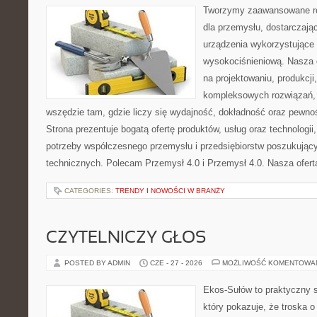
Tworzymy zaawansowane ro
dla przemysłu, dostarczaj
urządzenia wykorzystujące 
wysokociśnieniową. Nasza d
na projektowaniu, produkcji
kompleksowych rozwiązań, 
wszędzie tam, gdzie liczy się wydajność, dokładność oraz pew
Strona prezentuje bogatą ofertę produktów, usług oraz technologii
potrzeby współczesnego przemysłu i przedsiębiorstw poszukują
technicznych. Polecam Przemysł 4.0 i Przemysł 4.0. Nasza oferta
CATEGORIES:
TRENDY I NOWOŚCI W BRANŻY
CZYTELNICZY GŁOS
POSTED BY ADMIN
CZE - 27 - 2026
MOŻLIWOŚĆ KOMENTOWA
Ekos-Sułów to praktyczny s
który pokazuje, że troska 