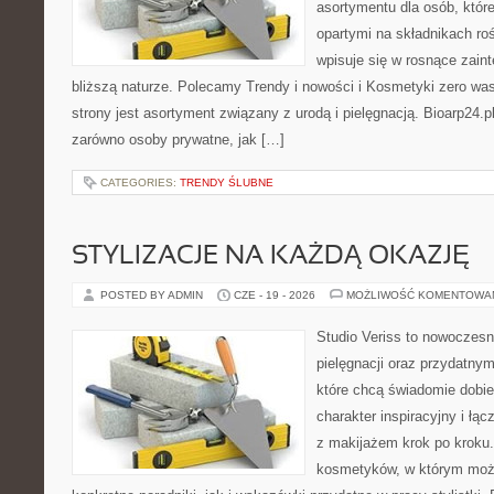
asortymentu dla osób, któr
opartymi na składnikach roś
wpisuje się w rosnące zain
bliższą naturze. Polecamy Trendy i nowości i Kosmetyki zero 
strony jest asortyment związany z urodą i pielęgnacją. Bioarp24.
zarówno osoby prywatne, jak […]
CATEGORIES:
TRENDY ŚLUBNE
STYLIZACJE NA KAŻDĄ OKAZJĘ
POSTED BY ADMIN
CZE - 19 - 2026
MOŻLIWOŚĆ KOMENTOWA
Studio Veriss to nowoczes
pielęgnacji oraz przydatny
które chcą świadomie dobi
charakter inspiracyjny i łą
z makijażem krok po kroku.
kosmetyków, w którym moż