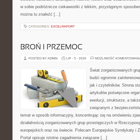
w sobie podróżnicze ciekawostki z lekkim, przystępnym sposobe
można tu znaleźć […]
CATEGORIES:
EXCELRAPORT
BROŃ I PRZEMOC
POSTED BY ADMIN
LIP - 5 - 2026
MOŻLIWOŚĆ KOMENTOWAN
Świat zorganizowanych grup
budzi ogromne zainteresowa
jak i czytelników. Strona s
artykułów poświęcone orga
ewolucji, strukturze, a ta
związanym z bezpieczeństw
temat w sposób informacyjny, koncentrując się na omówieniu zja
działalnością zorganizowanych grup przestępczych w Rzeczypospo
europejskich oraz na świecie. Polecam Europejskie Syndykaty i 
Portal opisuje istotne zagadnienia związane […]