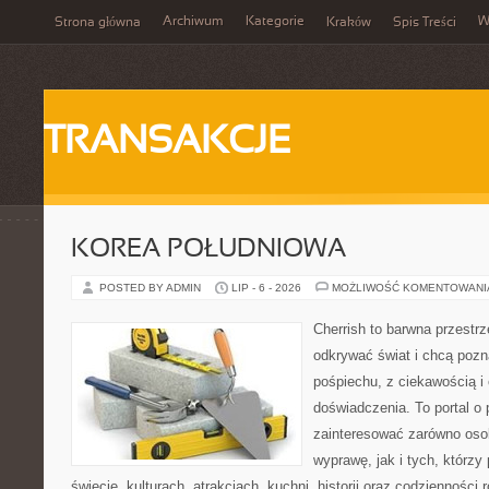
Archiwum
Kategorie
W
Strona główna
Kraków
Spis Treści
TRANSAKCJE
KOREA POŁUDNIOWA
POSTED BY ADMIN
LIP - 6 - 2026
MOŻLIWOŚĆ KOMENTOWAN
Cherrish to barwna przestrz
odkrywać świat i chcą pozn
pośpiechu, z ciekawością i
doświadczenia. To portal o
zainteresować zarówno oso
wyprawę, jak i tych, którzy 
świecie, kulturach, atrakcjach, kuchni, historii oraz codzienności