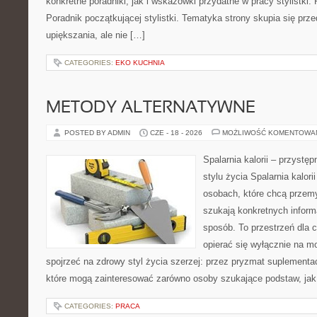
konkretne poradniki, jak i wskazówki przydatne w pracy stylistki.
Poradnik początkującej stylistki. Tematyka strony skupia się pr
upiększania, ale nie […]
CATEGORIES:
EKO KUCHNIA
METODY ALTERNATYWNE
POSTED BY ADMIN
CZE - 18 - 2026
MOŻLIWOŚĆ KOMENTOWA
Spalarnia kalorii – przyst
stylu życia Spalarnia kalori
osobach, które chcą przemyś
szukają konkretnych inform
sposób. To przestrzeń dla c
opierać się wyłącznie na m
spojrzeć na zdrowy styl życia szerzej: przez pryzmat suplementac
które mogą zainteresować zarówno osoby szukające podstaw, jak 
CATEGORIES:
PRACA