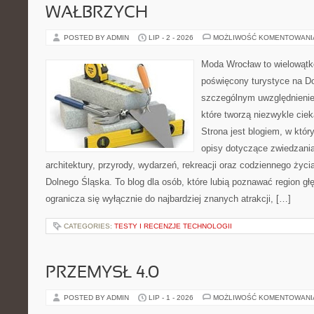
WAŁBRZYCH
POSTED BY ADMIN
LIP - 2 - 2026
MOŻLIWOŚĆ KOMENTOWAN
Moda Wrocław to wielowątk
poświęcony turystyce na D
szczególnym uwzględnienie
które tworzą niezwykle cie
Strona jest blogiem, w kt
opisy dotyczące zwiedzania, 
architektury, przyrody, wydarzeń, rekreacji oraz codziennego życ
Dolnego Śląska. To blog dla osób, które lubią poznawać region gł
ogranicza się wyłącznie do najbardziej znanych atrakcji, […]
CATEGORIES:
TESTY I RECENZJE TECHNOLOGII
PRZEMYSŁ 4.0
POSTED BY ADMIN
LIP - 1 - 2026
MOŻLIWOŚĆ KOMENTOWAN