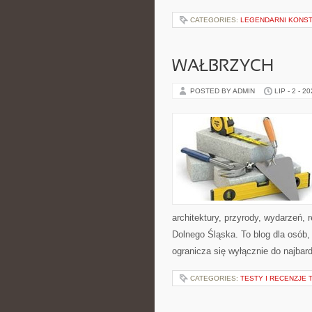
CATEGORIES:
LEGENDARNI KONST
WAŁBRZYCH
POSTED BY ADMIN
LIP - 2 - 2
architektury, przyrody, wydarzeń,
Dolnego Śląska. To blog dla osób,
ogranicza się wyłącznie do najbard
CATEGORIES:
TESTY I RECENZJE 