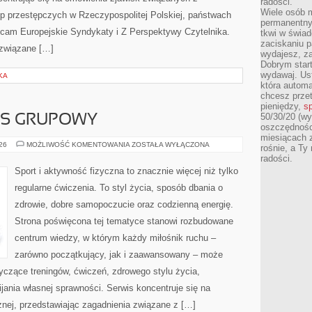
radości.
Wiele osób m
up przestępczych w Rzeczypospolitej Polskiej, państwach
permanentny
lecam Europejskie Syndykaty i Z Perspektywy Czytelnika.
tkwi w świa
zaciskaniu p
a związane […]
wydajesz, z
Dobrym start
wydawaj. Ust
KA
która automa
chcesz prze
pieniędzy,
sp
50/30/20 (wy
ESS GRUPOWY
oszczędności
miesiącach 
AEROBIK
026
MOŻLIWOŚĆ KOMENTOWANIA
ZOSTAŁA WYŁĄCZONA
rośnie, a Ty
I
radości.
FITNESS
GRUPOWY
Sport i aktywność fizyczna to znacznie więcej niż tylko
regularne ćwiczenia. To styl życia, sposób dbania o
zdrowie, dobre samopoczucie oraz codzienną energię.
Strona poświęcona tej tematyce stanowi rozbudowane
centrum wiedzy, w którym każdy miłośnik ruchu –
zarówno początkujący, jak i zaawansowany – może
yczące treningów, ćwiczeń, zdrowego stylu życia,
ania własnej sprawności. Serwis koncentruje się na
znej, przedstawiając zagadnienia związane z […]