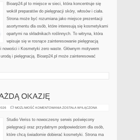
PROBLEMATYCZNA
Bioarp24.pl to miejsce w sieci, która koncentruje się
wokół preparatów do pielęgnacji skóry, włosów i ciała.
Strona może być rozumiana jako miejsce prezentacji
asortymentu dla osób, które interesują się kosmetykami
opartymi na składnikach roślinnych. To witryna, która
wpisuje się w rosnące zainteresowanie pielęgnacją
y i nowości i Kosmetyki zero waste. Głównym motywem
 urodą i pielęgnacją. Bioarp24.pl może zainteresować
KAŻDĄ OKAZJĘ
STYLIZACJE
 2026
MOŻLIWOŚĆ KOMENTOWANIA
ZOSTAŁA WYŁĄCZONA
NA
KAŻDĄ
OKAZJĘ
Studio Veriss to nowoczesny serwis poświęcony
pielęgnacji oraz przydatnym podpowiedziom dla osób,
które chcą świadomie dobierać kosmetyki. Strona ma