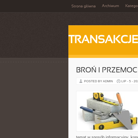
Archiwum
Katego
Strona główna
TRANSAKCJ
BROŃ I PRZEMOC
POSTED BY ADMIN
LIP - 5 - 2
temat w sposób informacyjny, kon