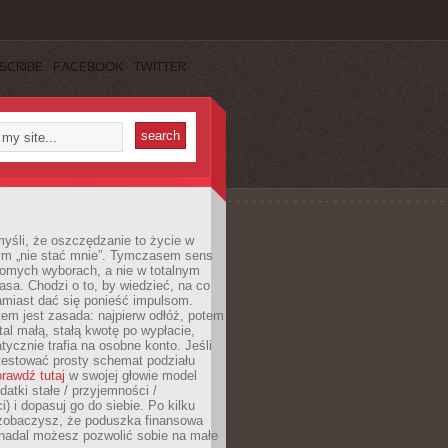
SCRIBE
FACEBOOK
TWITTER
yśli, że oszczędzanie to życie w
m „nie stać mnie”. Tymczasem sens
domych wyborach, a nie w totalnym
asa. Chodzi o to, by wiedzieć, na co
amiast dać się ponieść impulsom.
em jest zasada: najpierw odłóż, potem
al małą, stałą kwotę po wypłacie,
tycznie trafia na osobne konto. Jeśli
testować prosty schemat podziału
rawdź tutaj
w swojej głowie model
datki stałe / przyjemności /
) i dopasuj go do siebie. Po kilku
zobaczysz, że poduszka finansowa
 nadal możesz pozwolić sobie na małe