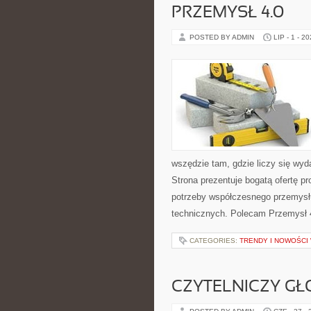
PRZEMYSŁ 4.0
POSTED BY ADMIN
LIP - 1 - 2
wszędzie tam, gdzie liczy się w
Strona prezentuje bogatą ofertę pr
potrzeby współczesnego przemysł
technicznych. Polecam Przemysł 4.
CATEGORIES:
TRENDY I NOWOŚCI
CZYTELNICZY GŁ