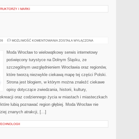
RUKTORZY I MARKI
WAŁBRZYCH
026
MOŻLIWOŚĆ KOMENTOWANIA
ZOSTAŁA WYŁĄCZONA
Moda Wrocław to wielowątkowy serwis internetowy
poświęcony turystyce na Dolnym Śląsku, ze
szczególnym uwzględnieniem Wrocławia oraz regionów,
które tworzą niezwykle ciekawą mapę tej części Polski.
Strona jest blogiem, w którym można znaleźć ciekawe
opisy dotyczące zwiedzania, historii, kultury,
 rekreacji oraz codziennego życia w miastach i miasteczkach
 które lubią poznawać region głębiej. Moda Wrocław nie
ziej znanych atrakcji, […]
TECHNOLOGII