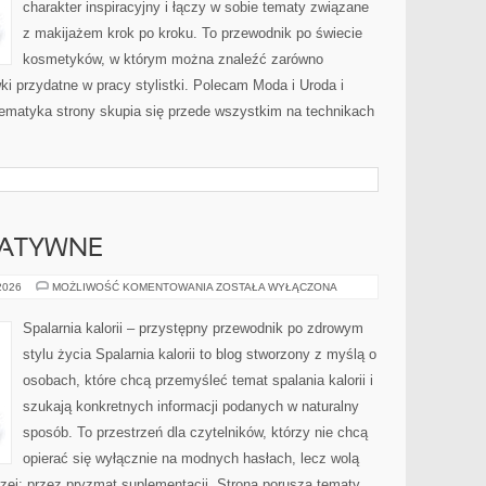
charakter inspiracyjny i łączy w sobie tematy związane
z makijażem krok po kroku. To przewodnik po świecie
kosmetyków, w którym można znaleźć zarówno
ki przydatne w pracy stylistki. Polecam Moda i Uroda i
 Tematyka strony skupia się przede wszystkim na technikach
NATYWNE
METODY
 2026
MOŻLIWOŚĆ KOMENTOWANIA
ZOSTAŁA WYŁĄCZONA
ALTERNATYWNE
Spalarnia kalorii – przystępny przewodnik po zdrowym
stylu życia Spalarnia kalorii to blog stworzony z myślą o
osobach, które chcą przemyśleć temat spalania kalorii i
szukają konkretnych informacji podanych w naturalny
sposób. To przestrzeń dla czytelników, którzy nie chcą
opierać się wyłącznie na modnych hasłach, lecz wolą
rzej: przez pryzmat suplementacji. Strona porusza tematy,