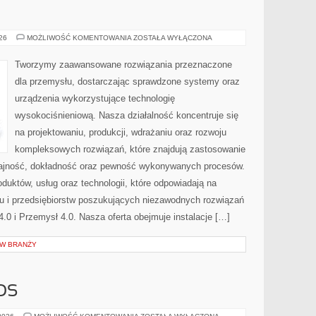
PRZEMYSŁ
026
MOŻLIWOŚĆ KOMENTOWANIA
ZOSTAŁA WYŁĄCZONA
4.0
Tworzymy zaawansowane rozwiązania przeznaczone
dla przemysłu, dostarczając sprawdzone systemy oraz
urządzenia wykorzystujące technologię
wysokociśnieniową. Nasza działalność koncentruje się
na projektowaniu, produkcji, wdrażaniu oraz rozwoju
kompleksowych rozwiązań, które znajdują zastosowanie
ydajność, dokładność oraz pewność wykonywanych procesów.
oduktów, usług oraz technologii, które odpowiadają na
u i przedsiębiorstw poszukujących niezawodnych rozwiązań
0 i Przemysł 4.0. Nasza oferta obejmuje instalacje […]
 W BRANŻY
OS
CZYTELNICZY