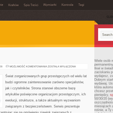
rie
Wymiarki
Kontrola
Tagi
Kraków
Spis Treści
SUB
E
Wiele osób m
permanentny
BROŃ
026
MOŻLIWOŚĆ KOMENTOWANIA
ZOSTAŁA WYŁĄCZONA
tkwi w świa
I
zaciskaniu p
PRZEMOC
wydajesz, z
Świat zorganizowanych grup przestępczych od wielu lat
Dobrym start
budzi ogromne zainteresowanie zarówno specjalistów,
wydawaj. Ust
która automa
jak i czytelników. Strona stanowi obszerne bazę
chcesz prze
artykułów poświęcone organizacjom przestępczym, ich
pieniędzy,
sp
50/30/20 (wy
ewolucji, strukturze, a także aktualnym wyzwaniom
oszczędności
miesiącach 
związanym z bezpieczeństwem. Serwis prezentuje
rośnie, a Ty
centrując się na omówieniu zjawisk związanych z