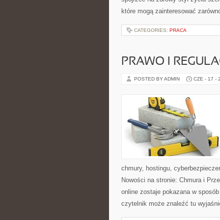
które mogą zainteresować zarówno 
CATEGORIES:
PRACA
PRAWO I REGULA
POSTED BY ADMIN
CZE - 17 -
chmury, hostingu, cyberbezpiecze
Nowości na stronie: Chmura i Prze
online zostaje pokazana w sposób
czytelnik może znaleźć tu wyjaśni