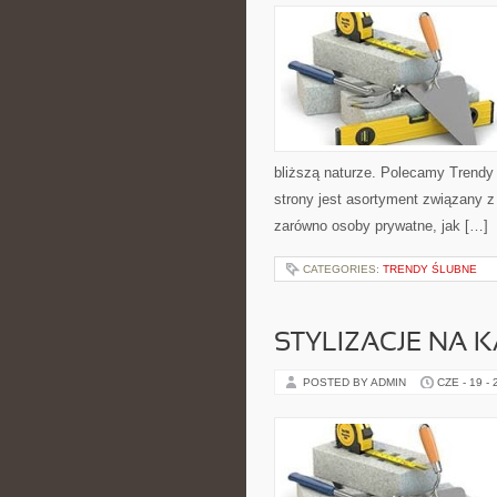
bliższą naturze. Polecamy Trend
strony jest asortyment związany z
zarówno osoby prywatne, jak […]
CATEGORIES:
TRENDY ŚLUBNE
STYLIZACJE NA 
POSTED BY ADMIN
CZE - 19 -