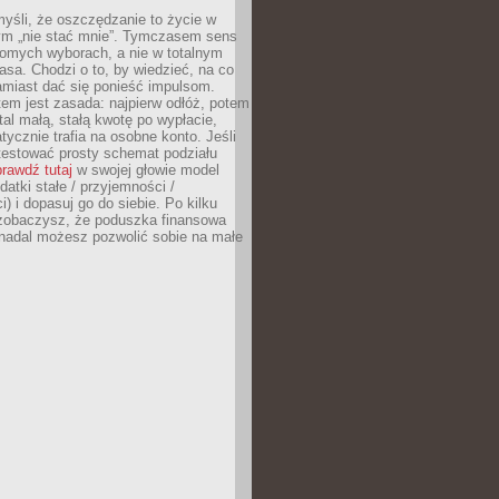
yśli, że oszczędzanie to życie w
m „nie stać mnie”. Tymczasem sens
domych wyborach, a nie w totalnym
asa. Chodzi o to, by wiedzieć, na co
amiast dać się ponieść impulsom.
em jest zasada: najpierw odłóż, potem
al małą, stałą kwotę po wypłacie,
tycznie trafia na osobne konto. Jeśli
testować prosty schemat podziału
rawdź tutaj
w swojej głowie model
datki stałe / przyjemności /
) i dopasuj go do siebie. Po kilku
zobaczysz, że poduszka finansowa
 nadal możesz pozwolić sobie na małe