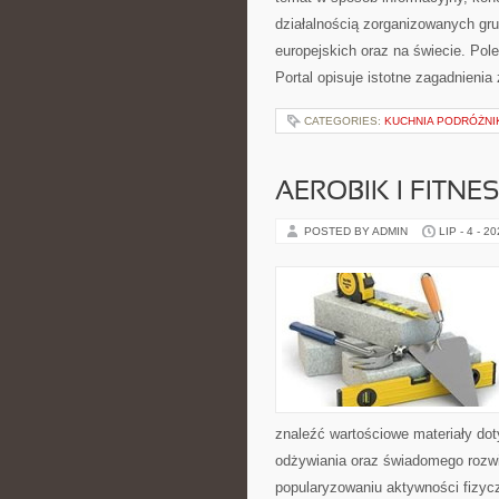
działalnością zorganizowanych gr
europejskich oraz na świecie. Po
Portal opisuje istotne zagadnieni
CATEGORIES:
KUCHNIA PODRÓŻNI
AEROBIK I FITN
POSTED BY ADMIN
LIP - 4 - 2
znaleźć wartościowe materiały dot
odżywiania oraz świadomego rozwij
popularyzowaniu aktywności fizyc