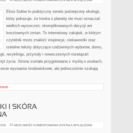
 2026
MOŻLIWOŚĆ KOMENTOWANIA
ZOSTAŁA WYŁĄCZONA
GŁOS
Ekos-Sułów to praktyczny serwis poświęcony ekologii,
który pokazuje, że troska o planetę nie musi oznaczać
wielkich wyrzeczeń, skomplikowanych decyzji ani
kosztownych zmian. To internetowy zakątek, w którym
czytelnik może znaleźć inspiracje, ciekawostki oraz
rzetelne teksty dotyczące codziennych wyborów, domu,
gii, recyklingu, przyrody i nowoczesnych rozwiązań
tyl życia. Strona została przygotowana z myślą o osobach,
czesne wyzwania środowiskowe, ale jednocześnie szukają
RSKIE
I I SKÓRA
NA
DERMOKOSMETYKI
 2026
MOŻLIWOŚĆ KOMENTOWANIA
ZOSTAŁA WYŁĄCZONA
I
SKÓRA