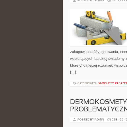
POSTED BY ADMIN
CZE - 27 -
zakupów, podróży, gotowania, ener
wspierających bardziej świadomy s
które chcą lepiej rozumieć współ
[…]
CATEGORIES:
SAMOLOTY PASAŻE
DERMOKOSMETYK
PROBLEMATYCZ
POSTED BY ADMIN
CZE - 20 -