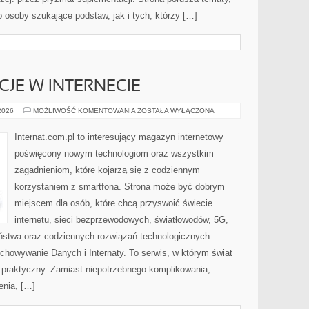
osoby szukające podstaw, jak i tych, którzy […]
CJE W INTERNECIE
PRAWO
 2026
MOŻLIWOŚĆ KOMENTOWANIA
ZOSTAŁA WYŁĄCZONA
I
REGULACJE
W
Internat.com.pl to interesujący magazyn internetowy
INTERNECIE
poświęcony nowym technologiom oraz wszystkim
zagadnieniom, które kojarzą się z codziennym
korzystaniem z smartfona. Strona może być dobrym
miejscem dla osób, które chcą przyswoić świecie
internetu, sieci bezprzewodowych, światłowodów, 5G,
ństwa oraz codziennych rozwiązań technologicznych.
chowywanie Danych i Internaty. To serwis, w którym świat
 praktyczny. Zamiast niepotrzebnego komplikowania,
enia, […]