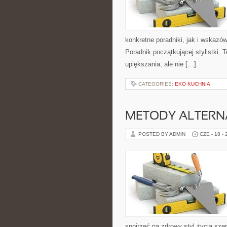
konkretne poradniki, jak i wskazów
Poradnik początkującej stylistki.
upiększania, ale nie […]
CATEGORIES:
EKO KUCHNIA
METODY ALTER
POSTED BY ADMIN
CZE - 18 -
spojrzeć na zdrowy styl życia sze