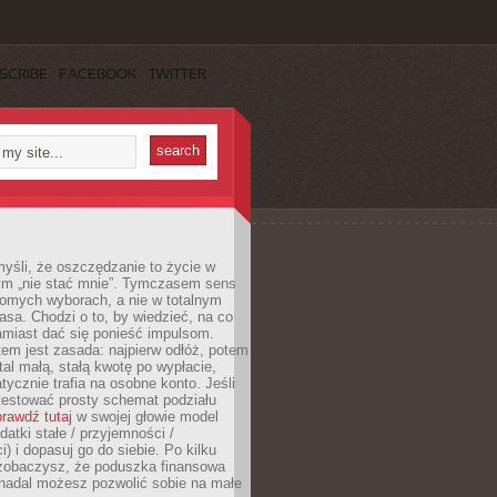
SCRIBE
FACEBOOK
TWITTER
yśli, że oszczędzanie to życie w
m „nie stać mnie”. Tymczasem sens
domych wyborach, a nie w totalnym
asa. Chodzi o to, by wiedzieć, na co
amiast dać się ponieść impulsom.
em jest zasada: najpierw odłóż, potem
al małą, stałą kwotę po wypłacie,
tycznie trafia na osobne konto. Jeśli
testować prosty schemat podziału
rawdź tutaj
w swojej głowie model
datki stałe / przyjemności /
) i dopasuj go do siebie. Po kilku
zobaczysz, że poduszka finansowa
 nadal możesz pozwolić sobie na małe