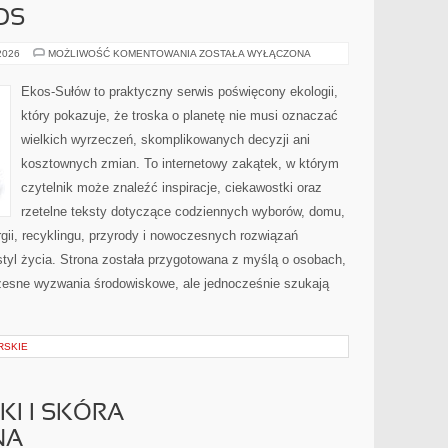
OS
CZYTELNICZY
 2026
MOŻLIWOŚĆ KOMENTOWANIA
ZOSTAŁA WYŁĄCZONA
GŁOS
Ekos-Sułów to praktyczny serwis poświęcony ekologii,
który pokazuje, że troska o planetę nie musi oznaczać
wielkich wyrzeczeń, skomplikowanych decyzji ani
kosztownych zmian. To internetowy zakątek, w którym
czytelnik może znaleźć inspiracje, ciekawostki oraz
rzetelne teksty dotyczące codziennych wyborów, domu,
gii, recyklingu, przyrody i nowoczesnych rozwiązań
tyl życia. Strona została przygotowana z myślą o osobach,
czesne wyzwania środowiskowe, ale jednocześnie szukają
RSKIE
I I SKÓRA
NA