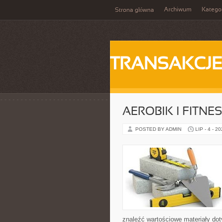
Archiwum
Katego
Strona główna
TRANSAKCJ
AEROBIK I FITN
POSTED BY ADMIN
LIP - 4 - 2
znaleźć wartościowe materiały dot