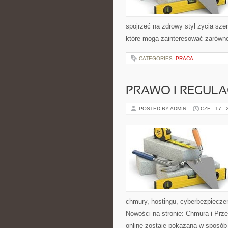
spojrzeć na zdrowy styl życia sze
które mogą zainteresować zarówno 
CATEGORIES:
PRACA
PRAWO I REGULA
POSTED BY ADMIN
CZE - 17 -
chmury, hostingu, cyberbezpiecze
Nowości na stronie: Chmura i Prze
online zostaje pokazana w sposób