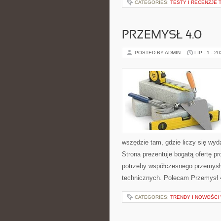
CATEGORIES:
TESTY I RECENZJE 
PRZEMYSŁ 4.0
POSTED BY ADMIN
LIP - 1 - 2
wszędzie tam, gdzie liczy się w
Strona prezentuje bogatą ofertę pr
potrzeby współczesnego przemysł
technicznych. Polecam Przemysł 4.
CATEGORIES:
TRENDY I NOWOŚCI