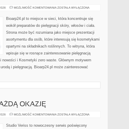
DERMOKOSMETYKI
 2026
MOŻLIWOŚĆ KOMENTOWANIA
ZOSTAŁA WYŁĄCZONA
I
SKÓRA
PROBLEMATYCZNA
Bioarp24.pl to miejsce w sieci, która koncentruje się
wokół preparatów do pielęgnacji skóry, włosów i ciała.
Strona może być rozumiana jako miejsce prezentacji
asortymentu dla osób, które interesują się kosmetykami
opartymi na składnikach roślinnych. To witryna, która
wpisuje się w rosnące zainteresowanie pielęgnacją
y i nowości i Kosmetyki zero waste. Głównym motywem
 urodą i pielęgnacją. Bioarp24.pl może zainteresować
KAŻDĄ OKAZJĘ
STYLIZACJE
 2026
MOŻLIWOŚĆ KOMENTOWANIA
ZOSTAŁA WYŁĄCZONA
NA
KAŻDĄ
OKAZJĘ
Studio Veriss to nowoczesny serwis poświęcony