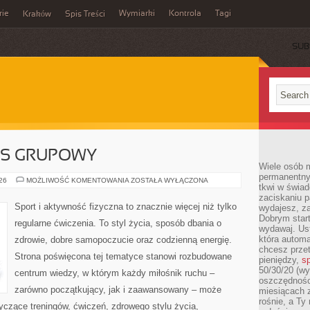
rie
Wymiarki
Kontrola
Tagi
Kraków
Spis Treści
SUB
E
ESS GRUPOWY
Wiele osób m
permanentny
AEROBIK
026
MOŻLIWOŚĆ KOMENTOWANIA
ZOSTAŁA WYŁĄCZONA
tkwi w świa
I
FITNESS
zaciskaniu p
GRUPOWY
Sport i aktywność fizyczna to znacznie więcej niż tylko
wydajesz, z
Dobrym start
regularne ćwiczenia. To styl życia, sposób dbania o
wydawaj. Ust
która automa
zdrowie, dobre samopoczucie oraz codzienną energię.
chcesz prze
Strona poświęcona tej tematyce stanowi rozbudowane
pieniędzy,
sp
50/30/20 (wy
centrum wiedzy, w którym każdy miłośnik ruchu –
oszczędności
zarówno początkujący, jak i zaawansowany – może
miesiącach 
rośnie, a Ty
yczące treningów, ćwiczeń, zdrowego stylu życia,