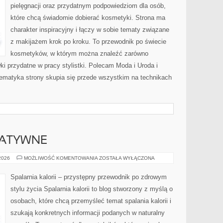
pielęgnacji oraz przydatnym podpowiedziom dla osób,
które chcą świadomie dobierać kosmetyki. Strona ma
charakter inspiracyjny i łączy w sobie tematy związane
z makijażem krok po kroku. To przewodnik po świecie
kosmetyków, w którym można znaleźć zarówno
ki przydatne w pracy stylistki. Polecam Moda i Uroda i
 Tematyka strony skupia się przede wszystkim na technikach
NATYWNE
METODY
 2026
MOŻLIWOŚĆ KOMENTOWANIA
ZOSTAŁA WYŁĄCZONA
ALTERNATYWNE
Spalarnia kalorii – przystępny przewodnik po zdrowym
stylu życia Spalarnia kalorii to blog stworzony z myślą o
osobach, które chcą przemyśleć temat spalania kalorii i
szukają konkretnych informacji podanych w naturalny