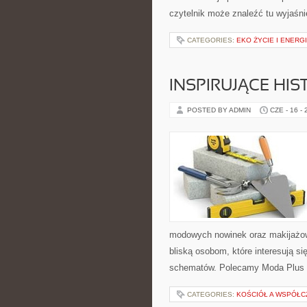
czytelnik może znaleźć tu wyjaśni
CATEGORIES:
EKO ŻYCIE I ENERG
INSPIRUJĄCE HI
POSTED BY ADMIN
CZE - 16 -
modowych nowinek oraz makijażow
bliską osobom, które interesują s
schematów. Polecamy Moda Plus 
CATEGORIES:
KOŚCIÓŁ A WSPÓŁC