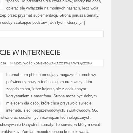
sposób. To przestrzeń dla czytelników, którzy nie chcą
opierać się wyłącznie na modnych hasłach, lecz wolą
rzej: przez pryzmat suplementacji. Strona porusza tematy,
osoby szukające podstaw, jak i tych, którzy […]
CJE W INTERNECIE
PRAWO
 2026
MOŻLIWOŚĆ KOMENTOWANIA
ZOSTAŁA WYŁĄCZONA
I
REGULACJE
W
Internat.com.pl to interesujący magazyn internetowy
INTERNECIE
poświęcony nowym technologiom oraz wszystkim
zagadnieniom, które kojarzą się z codziennym
korzystaniem z smartfona. Strona może być dobrym
miejscem dla osób, które chcą przyswoić świecie
internetu, sieci bezprzewodowych, światłowodów, 5G,
ństwa oraz codziennych rozwiązań technologicznych.
chowywanie Danych i Internaty. To serwis, w którym świat
 praktyczny. Zamiast niepotrzebnego komplikowania,