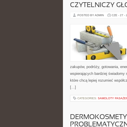
CZYTELNICZY GŁ
POSTED BY ADMIN
CZE - 27 -
zakupów, podróży, gotowania, ener
wspierających bardziej świadomy s
które chcą lepiej rozumieć współ
[…]
CATEGORIES:
SAMOLOTY PASAŻE
DERMOKOSMETYK
PROBLEMATYCZ