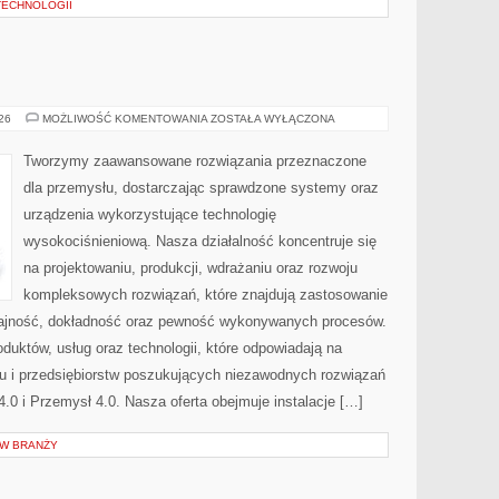
TECHNOLOGII
PRZEMYSŁ
026
MOŻLIWOŚĆ KOMENTOWANIA
ZOSTAŁA WYŁĄCZONA
4.0
Tworzymy zaawansowane rozwiązania przeznaczone
dla przemysłu, dostarczając sprawdzone systemy oraz
urządzenia wykorzystujące technologię
wysokociśnieniową. Nasza działalność koncentruje się
na projektowaniu, produkcji, wdrażaniu oraz rozwoju
kompleksowych rozwiązań, które znajdują zastosowanie
ydajność, dokładność oraz pewność wykonywanych procesów.
oduktów, usług oraz technologii, które odpowiadają na
u i przedsiębiorstw poszukujących niezawodnych rozwiązań
0 i Przemysł 4.0. Nasza oferta obejmuje instalacje […]
 W BRANŻY