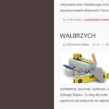
odżywiania oraz świadomego rozwij
popularyzowaniu aktywności fizyc
CATEGORIES:
LEGENDARNI KONST
WAŁBRZYCH
POSTED BY ADMIN
LIP - 2 - 2
architektury, przyrody, wydarzeń,
Dolnego Śląska. To blog dla osób,
ogranicza się wyłącznie do najbard