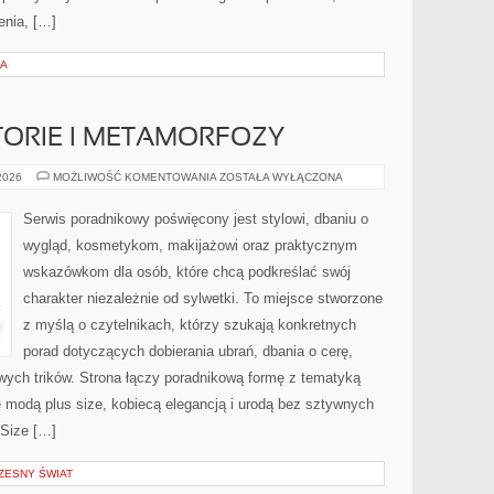
enia, […]
IA
STORIE I METAMORFOZY
INSPIRUJĄCE
 2026
MOŻLIWOŚĆ KOMENTOWANIA
ZOSTAŁA WYŁĄCZONA
HISTORIE
I
METAMORFOZY
Serwis poradnikowy poświęcony jest stylowi, dbaniu o
wygląd, kosmetykom, makijażowi oraz praktycznym
wskazówkom dla osób, które chcą podkreślać swój
charakter niezależnie od sylwetki. To miejsce stworzone
z myślą o czytelnikach, którzy szukają konkretnych
porad dotyczących dobierania ubrań, dbania o cerę,
ych trików. Strona łączy poradnikową formę z tematyką
ię modą plus size, kobiecą elegancją i urodą bez sztywnych
Size […]
ZESNY ŚWIAT