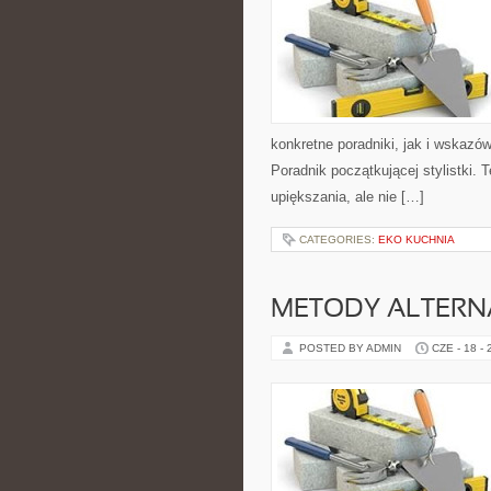
konkretne poradniki, jak i wskazów
Poradnik początkującej stylistki.
upiększania, ale nie […]
CATEGORIES:
EKO KUCHNIA
METODY ALTER
POSTED BY ADMIN
CZE - 18 -