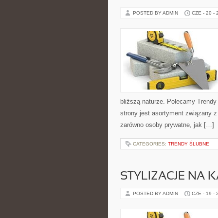
POSTED BY ADMIN
CZE - 20 -
bliższą naturze. Polecamy Trend
strony jest asortyment związany z
zarówno osoby prywatne, jak […]
CATEGORIES:
TRENDY ŚLUBNE
STYLIZACJE NA 
POSTED BY ADMIN
CZE - 19 -