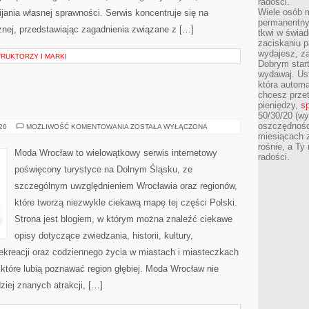
radości.
Wiele osób m
ania własnej sprawności. Serwis koncentruje się na
permanentny
znej, przedstawiając zagadnienia związane z […]
tkwi w świa
zaciskaniu p
wydajesz, z
RUKTORZY I MARKI
Dobrym start
wydawaj. Ust
która automa
chcesz prze
pieniędzy,
sp
50/30/20 (wy
oszczędności
WAŁBRZYCH
026
MOŻLIWOŚĆ KOMENTOWANIA
ZOSTAŁA WYŁĄCZONA
miesiącach 
rośnie, a Ty
Moda Wrocław to wielowątkowy serwis internetowy
radości.
poświęcony turystyce na Dolnym Śląsku, ze
szczególnym uwzględnieniem Wrocławia oraz regionów,
które tworzą niezwykle ciekawą mapę tej części Polski.
Strona jest blogiem, w którym można znaleźć ciekawe
opisy dotyczące zwiedzania, historii, kultury,
 rekreacji oraz codziennego życia w miastach i miasteczkach
 które lubią poznawać region głębiej. Moda Wrocław nie
ziej znanych atrakcji, […]