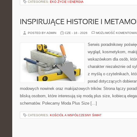
CATEGORIES:
EKO ŻYCIE I ENERGIA
INSPIRUJĄCE HISTORIE I METAM
POSTED BY ADMIN
CZE - 16 - 2026
MOŻLIWOŚĆ KOMENTOWA
Serwis poradnikowy poświęc
wygląd, kosmetykom, maki
wskazówkom dla osób, któr
charakter niezależnie od sy
z myślą o czytelnikach, kt
porad dotyczących dobieran
modowych nowinek oraz makijażowych trików. Strona łączy pora
bliską osobom, które interesują się modą plus size, kobiecą eleg
schematów. Polecamy Moda Plus Size […]
CATEGORIES:
KOŚCIÓŁ A WSPÓŁCZESNY ŚWIAT