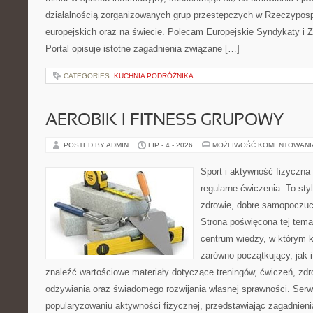
działalnością zorganizowanych grup przestępczych w Rzeczypospo
europejskich oraz na świecie. Polecam Europejskie Syndykaty i 
Portal opisuje istotne zagadnienia związane […]
CATEGORIES:
KUCHNIA PODRÓŻNIKA
AEROBIK I FITNESS GRUPOWY
POSTED BY ADMIN
LIP - 4 - 2026
MOŻLIWOŚĆ KOMENTOWAN
Sport i aktywność fizyczna 
regularne ćwiczenia. To sty
zdrowie, dobre samopoczuci
Strona poświęcona tej tem
centrum wiedzy, w którym k
zarówno początkujący, jak
znaleźć wartościowe materiały dotyczące treningów, ćwiczeń, zdr
odżywiania oraz świadomego rozwijania własnej sprawności. Serwi
popularyzowaniu aktywności fizycznej, przedstawiając zagadnien