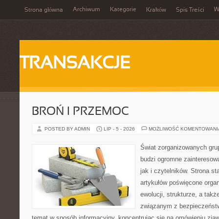
Archiwum
Kategorie
W
Strona główna
Kraków
Spis Treści
TRANSAKCJE
BROŃ I PRZEMOC
POSTED BY ADMIN
LIP - 5 - 2026
MOŻLIWOŚĆ KOMENTOWAN
Świat zorganizowanych grup
budzi ogromne zainteresowa
jak i czytelników. Strona s
artykułów poświęcone orga
ewolucji, strukturze, a ta
związanym z bezpieczeństw
temat w sposób informacyjny, koncentrując się na omówieniu zja