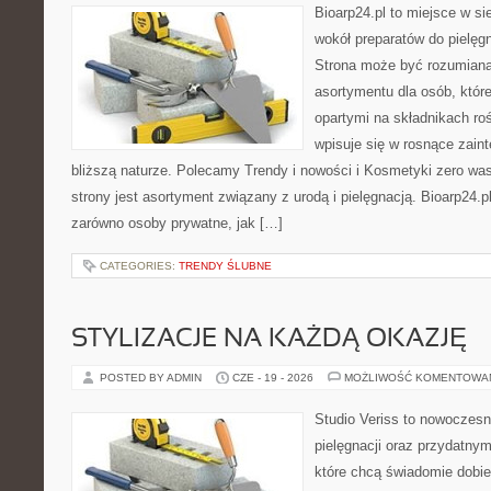
Bioarp24.pl to miejsce w sie
wokół preparatów do pielęgna
Strona może być rozumiana 
asortymentu dla osób, któr
opartymi na składnikach roś
wpisuje się w rosnące zain
bliższą naturze. Polecamy Trendy i nowości i Kosmetyki zero 
strony jest asortyment związany z urodą i pielęgnacją. Bioarp24.
zarówno osoby prywatne, jak […]
CATEGORIES:
TRENDY ŚLUBNE
STYLIZACJE NA KAŻDĄ OKAZJĘ
POSTED BY ADMIN
CZE - 19 - 2026
MOŻLIWOŚĆ KOMENTOWA
Studio Veriss to nowoczes
pielęgnacji oraz przydatny
które chcą świadomie dobi