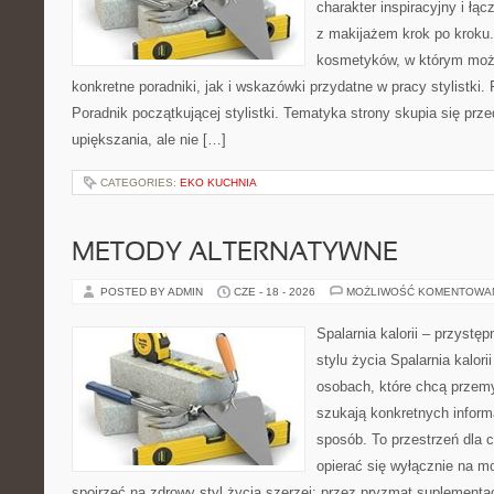
charakter inspiracyjny i łą
z makijażem krok po kroku.
kosmetyków, w którym moż
konkretne poradniki, jak i wskazówki przydatne w pracy stylistki.
Poradnik początkującej stylistki. Tematyka strony skupia się pr
upiększania, ale nie […]
CATEGORIES:
EKO KUCHNIA
METODY ALTERNATYWNE
POSTED BY ADMIN
CZE - 18 - 2026
MOŻLIWOŚĆ KOMENTOWA
Spalarnia kalorii – przyst
stylu życia Spalarnia kalori
osobach, które chcą przemyś
szukają konkretnych inform
sposób. To przestrzeń dla c
opierać się wyłącznie na m
spojrzeć na zdrowy styl życia szerzej: przez pryzmat suplementac