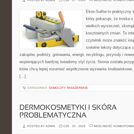
POSTED BY ADMIN
CZE - 27 - 2026
MOŻLIWOŚĆ KOMENTOWA
Ekos-Sułów to praktyczny s
który pokazuje, że troska 
wielkich wyrzeczeń, skompl
kosztownych zmian. To int
czytelnik może znaleźć insp
rzetelne teksty dotyczące
zakupów, podróży, gotowania, energii, recyklingu, przyrody i no
wspierających bardziej świadomy styl życia. Strona została przy
które chcą lepiej rozumieć współczesne wyzwania środowiskowe, 
[…]
CATEGORIES:
SAMOLOTY PASAŻERSKIE
DERMOKOSMETYKI I SKÓRA
PROBLEMATYCZNA
POSTED BY ADMIN
CZE - 20 - 2026
MOŻLIWOŚĆ KOMENTOWA