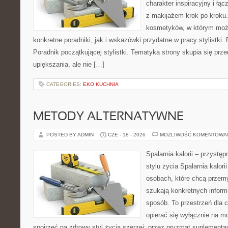
charakter inspiracyjny i łą
z makijażem krok po kroku.
kosmetyków, w którym moż
konkretne poradniki, jak i wskazówki przydatne w pracy stylistki.
Poradnik początkującej stylistki. Tematyka strony skupia się pr
upiększania, ale nie […]
CATEGORIES:
EKO KUCHNIA
METODY ALTERNATYWNE
POSTED BY ADMIN
CZE - 18 - 2026
MOŻLIWOŚĆ KOMENTOWA
Spalarnia kalorii – przyst
stylu życia Spalarnia kalori
osobach, które chcą przemyś
szukają konkretnych inform
sposób. To przestrzeń dla c
opierać się wyłącznie na m
spojrzeć na zdrowy styl życia szerzej: przez pryzmat suplementac