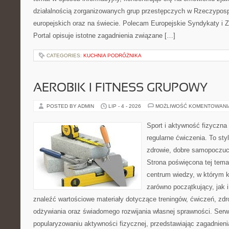
działalnością zorganizowanych grup przestępczych w Rzeczypospo
europejskich oraz na świecie. Polecam Europejskie Syndykaty i 
Portal opisuje istotne zagadnienia związane […]
CATEGORIES:
KUCHNIA PODRÓŻNIKA
AEROBIK I FITNESS GRUPOWY
POSTED BY ADMIN
LIP - 4 - 2026
MOŻLIWOŚĆ KOMENTOWAN
Sport i aktywność fizyczna 
regularne ćwiczenia. To sty
zdrowie, dobre samopoczuci
Strona poświęcona tej tem
centrum wiedzy, w którym k
zarówno początkujący, jak
znaleźć wartościowe materiały dotyczące treningów, ćwiczeń, zdr
odżywiania oraz świadomego rozwijania własnej sprawności. Serwi
popularyzowaniu aktywności fizycznej, przedstawiając zagadnien