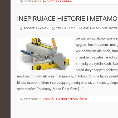
CATEGORIES:
EKO ŻYCIE I ENERGIA
INSPIRUJĄCE HISTORIE I METAM
POSTED BY ADMIN
CZE - 16 - 2026
MOŻLIWOŚĆ KOMENTOWA
Serwis poradnikowy poświęc
wygląd, kosmetykom, maki
wskazówkom dla osób, któr
charakter niezależnie od sy
z myślą o czytelnikach, kt
porad dotyczących dobieran
modowych nowinek oraz makijażowych trików. Strona łączy pora
bliską osobom, które interesują się modą plus size, kobiecą eleg
schematów. Polecamy Moda Plus Size […]
CATEGORIES:
KOŚCIÓŁ A WSPÓŁCZESNY ŚWIAT