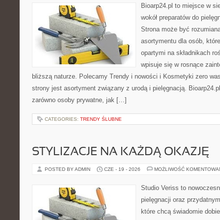
Bioarp24.pl to miejsce w sie
wokół preparatów do pielęgna
Strona może być rozumiana 
asortymentu dla osób, któr
opartymi na składnikach roś
wpisuje się w rosnące zain
bliższą naturze. Polecamy Trendy i nowości i Kosmetyki zero 
strony jest asortyment związany z urodą i pielęgnacją. Bioarp24.
zarówno osoby prywatne, jak […]
CATEGORIES:
TRENDY ŚLUBNE
STYLIZACJE NA KAŻDĄ OKAZJĘ
POSTED BY ADMIN
CZE - 19 - 2026
MOŻLIWOŚĆ KOMENTOWA
Studio Veriss to nowoczes
pielęgnacji oraz przydatny
które chcą świadomie dobi