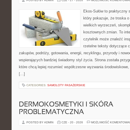
POSTED BY ADMIN
CZE - 27 - 2026
MOŻLIWOŚĆ KOMENTOWA
Ekos-Sułów to praktyczny s
który pokazuje, że troska 
wielkich wyrzeczeń, skompl
kosztownych zmian. To int
czytelnik może znaleźć insp
rzetelne teksty dotyczące
zakupów, podróży, gotowania, energii, recyklingu, przyrody i no
wspierających bardziej świadomy styl życia. Strona została przy
które chcą lepiej rozumieć współczesne wyzwania środowiskowe, 
[…]
CATEGORIES:
SAMOLOTY PASAŻERSKIE
DERMOKOSMETYKI I SKÓRA
PROBLEMATYCZNA
POSTED BY ADMIN
CZE - 20 - 2026
MOŻLIWOŚĆ KOMENTOWA