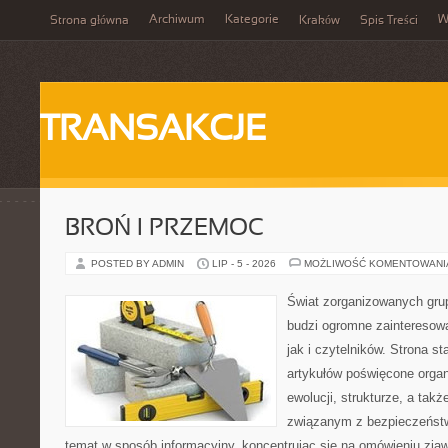
Archiwum
Kategorie
W
Strona główna
Kraków
Spis Treści
TRANSAKCJE
BROŃ I PRZEMOC
POSTED BY ADMIN
LIP - 5 - 2026
MOŻLIWOŚĆ KOMENTOWAN
Świat zorganizowanych grup
budzi ogromne zainteresowa
jak i czytelników. Strona s
artykułów poświęcone orga
ewolucji, strukturze, a ta
związanym z bezpieczeństw
temat w sposób informacyjny, koncentrując się na omówieniu zja