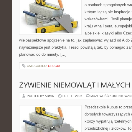
o osobach spragnionych wra
którym łączą się inspiracje
wskazówkami. Jeśli planuje
kraju wina i sera, europejsk
alpejskiej klasyki albo Czec
wieloaspektowe spojrzenie na to, jak zaplanować wyjazd od A do
najważniejsze jest praktyka. Treści powstają tak, by pomagać za
planować co do minuty, […]
CATEGORIES:
GRECJA
ŻYWIENIE NIEMOWLĄT I MAŁYCH 
POSTED BY ADMIN
LUT - 1 - 2026
MOŻLIWOŚĆ KOMENTOWAN
Przedszkole Kubuś to prze
dorosłych towarzyszących 
którzy wypatrują rzetelnych
przedszkolnej i żłobków. To