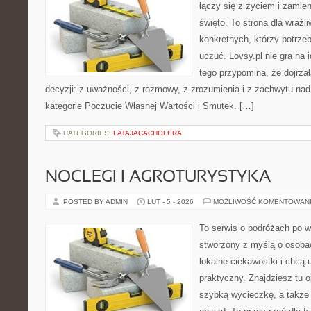
łączy się z życiem i zamie
święto. To strona dla wrażli
konkretnych, którzy potrzeb
uczuć. Lovsy.pl nie gra na 
tego przypomina, że dojrza
decyzji: z uważności, z rozmowy, z zrozumienia i z zachwytu nad
kategorie Poczucie Własnej Wartości i Smutek. […]
CATEGORIES:
LATAJACACHOLERA
NOCLEGI I AGROTURYSTYKA
POSTED BY ADMIN
LUT - 5 - 2026
MOŻLIWOŚĆ KOMENTOWAN
To serwis o podróżach po w
stworzony z myślą o osobac
lokalne ciekawostki i chcą
praktyczny. Znajdziesz tu o
szybką wycieczkę, a także