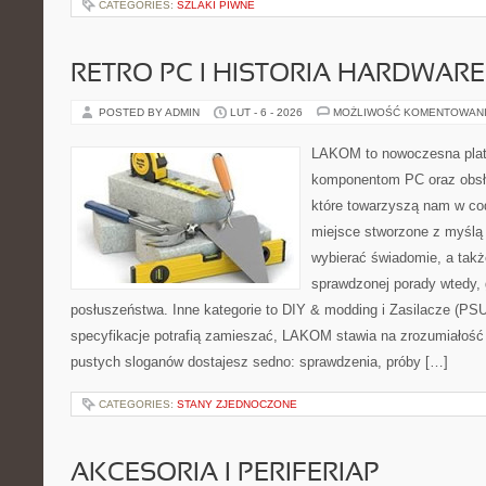
CATEGORIES:
SZLAKI PIWNE
RETRO PC I HISTORIA HARDWARE
POSTED BY ADMIN
LUT - 6 - 2026
MOŻLIWOŚĆ KOMENTOWAN
LAKOM to nowoczesna plat
komponentom PC oraz obsłu
które towarzyszą nam w co
miejsce stworzone z myślą 
wybierać świadomie, a także
sprawdzonej porady wtedy,
posłuszeństwa. Inne kategorie to DIY & modding i Zasilacze (PS
specyfikacje potrafią zamieszać, LAKOM stawia na zrozumiałość
pustych sloganów dostajesz sedno: sprawdzenia, próby […]
CATEGORIES:
STANY ZJEDNOCZONE
AKCESORIA I PERIFERIAP