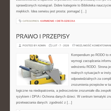
sprawdzonych rozwiązań. Dobre kategorie to Biblioteka nauczycie
miękkich. Idea serwisu jest prosta: pomagać […]
CATEGORIES:
KARMIENIE I DIETA DZIECKA
PRAWO I PRZEPISY
POSTED BY ADMIN
LUT - 7 - 2026
MOŻLIWOŚĆ KOMENTOWAN
Kompendium po RODO to mi
wymogi zarządzania informa
wdrożeniu RODO. Strona je
realnych sytuacjach w inst
odpowiedzialnych za complia
zrozumienia przepisów w ta
logiczne na niedopatrzenia, a jednocześnie zrozumiałe dla zesp
ryzykiem i DPIA i Ochrona danych dzieci. W centrum tematyki zn
przetwarzania danych: zgodność z […]