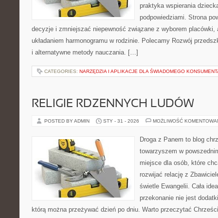
praktyka wspierania dzieck
podpowiedziami. Strona pow
decyzje i zmniejszać niepewność związane z wyborem placówki, a
układaniem harmonogramu w rodzinie. Polecamy Rozwój przedsz
i alternatywne metody nauczania. […]
CATEGORIES:
NARZĘDZIA I APLIKACJE DLA ŚWIADOMEGO KONSUMENT
RELIGIE RDZENNYCH LUDÓW
POSTED BY ADMIN
STY - 31 - 2026
MOŻLIWOŚĆ KOMENTOWA
Droga z Panem to blog chrz
towarzyszem w powszednim 
miejsce dla osób, które chc
rozwijać relację z Zbawici
świetle Ewangelii. Cała idea
przekonanie nie jest dodatk
którą można przeżywać dzień po dniu. Warto przeczytać Chrześcij