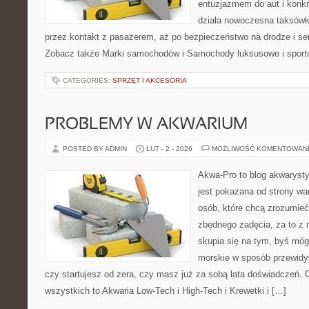
entuzjazmem do aut i konkr
działa nowoczesna taksówk
przez kontakt z pasażerem, aż po bezpieczeństwo na drodze i s
Zobacz także Marki samochodów i Samochody luksusowe i sporto
CATEGORIES:
SPRZĘT I AKCESORIA
PROBLEMY W AKWARIUM
POSTED BY ADMIN
LUT - 2 - 2026
MOŻLIWOŚĆ KOMENTOWAN
Akwa-Pro to blog akwaryst
jest pokazana od strony war
osób, które chcą zrozumie
zbędnego zadęcia, za to z 
skupia się na tym, byś mó
morskie w sposób przewidyw
czy startujesz od zera, czy masz już za sobą lata doświadczeń. 
wszystkich to Akwaria Low-Tech i High-Tech i Krewetki i […]