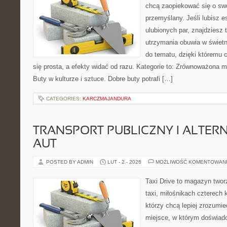
chcą zaopiekować się o sw
przemyślany. Jeśli lubisz e
ulubionych par, znajdziesz
utrzymania obuwia w świetn
do tematu, dzięki któremu 
się prosta, a efekty widać od razu. Kategorie to: Zrównoważona m
Buty w kulturze i sztuce. Dobre buty potrafi […]
CATEGORIES:
KARCZMAJANDURA
TRANSPORT PUBLICZNY I ALTER
AUT
POSTED BY ADMIN
LUT - 2 - 2026
MOŻLIWOŚĆ KOMENTOWAN
Taxi Drive to magazyn two
taxi, miłośnikach czterech 
którzy chcą lepiej zrozumie
miejsce, w którym doświadc