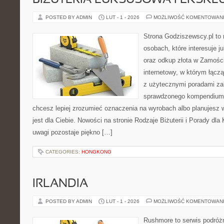
BIŻUTERIA LUKSUSOWA I EKSK
POSTED BY ADMIN
LUT - 1 - 2026
MOŻLIWOŚĆ KOMENTOWAN
Strona Godziszewscy.pl to 
osobach, które interesuje ju
oraz odkup złota w Zamościu
internetowy, w którym łącz
z użytecznymi poradami za
sprawdzonego kompendium p
chcesz lepiej zrozumieć oznaczenia na wyrobach albo planujesz wy
jest dla Ciebie. Nowości na stronie Rodzaje Biżuterii i Porady dl
uwagi pozostaje piękno […]
CATEGORIES:
HONGKONG
IRLANDIA
POSTED BY ADMIN
LUT - 1 - 2026
MOŻLIWOŚĆ KOMENTOWAN
Rushmore to serwis podróżn