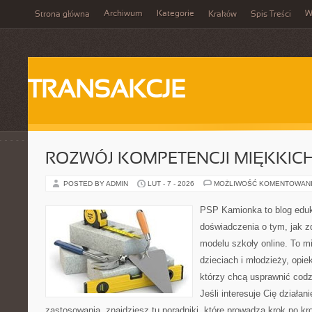
Archiwum
Kategorie
W
Strona główna
Kraków
Spis Treści
TRANSAKCJE
ROZWÓJ KOMPETENCJI MIĘKKIC
POSTED BY ADMIN
LUT - 7 - 2026
MOŻLIWOŚĆ KOMENTOWAN
PSP Kamionka to blog eduka
doświadczenia o tym, jak 
modelu szkoły online. To m
dzieciach i młodzieży, opi
którzy chcą usprawnić codz
Jeśli interesuje Cię działani
zastosowania, znajdziesz tu poradniki, które prowadzą krok po k