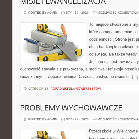
MISJE I EWANGELIZACJA
POSTED BY ADMIN
STY - 30 - 2026
MOŻLIWOŚĆ KOMENTOWA
To miejsce stworzone z my
które pomaga umacniać bli
codzienności. Strona jest p
chcą bardziej konsekwentnie
od święta, ale także wtedy,
Jej intencją jest towarzysz
duchowość stawała się praktyczna, a modlitwa i refleksja przenik
więzi z innymi. Zobacz również: Chrześcijaństwo na świecie i […]
CATEGORIES:
PORADNIKI DLA ROWERZYSTÓW
PROBLEMY WYCHOWAWCZE
POSTED BY ADMIN
STY - 29 - 2026
MOŻLIWOŚĆ KOMENTOWA
Przedszkole w Wielichowie 
tworzony z myślą o maluch