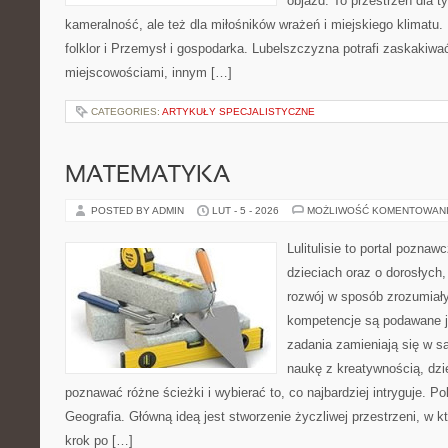
objazd. To przestrzeń dla t
kameralność, ale też dla miłośników wrażeń i miejskiego klimatu. 
folklor i Przemysł i gospodarka. Lubelszczyzna potrafi zaskakiwać
miejscowościami, innym […]
CATEGORIES:
ARTYKUŁY SPECJALISTYCZNE
MATEMATYKA
POSTED BY ADMIN
LUT - 5 - 2026
MOŻLIWOŚĆ KOMENTOWAN
Lulitulisie to portal pozna
dzieciach oraz o dorosłych
rozwój w sposób zrozumiały
kompetencje są podawane j
zadania zamieniają się w sa
naukę z kreatywnością, dz
poznawać różne ścieżki i wybierać to, co najbardziej intryguje. 
Geografia. Główną ideą jest stworzenie życzliwej przestrzeni, w k
krok po […]