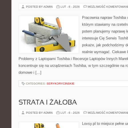
POSTED BY ADMIN
LUT - 6 - 2026
MOŻLIWOŚĆ KOMENTOWAN
Pracownia napraw Toshiba 
którym stawiamy na rzeteln
potem planujemy naprawę kr
interesuje Cię Serwis Toshi
pokaże, jak podchodzimy d
realnie wymagać. Ciekawe k
Problemy z Laptopami Toshiba i Recenzje Laptopów Innych Marek
koncentruje się na urządzeniach Toshiba, w tym szczególnie na rod
domowe i […]
CATEGORIES:
SERYKORYCINSKIE
STRATA I ŻAŁOBA
POSTED BY ADMIN
LUT - 6 - 2026
MOŻLIWOŚĆ KOMENTOWAN
Lovsy.pl to miejsce pełne 