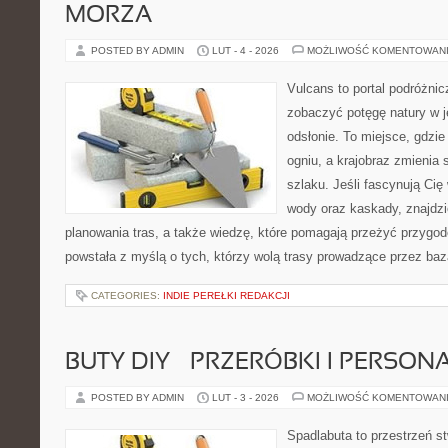
MORZA
POSTED BY ADMIN
LUT - 4 - 2026
MOŻLIWOŚĆ KOMENTOWAN
Vulcans to portal podróżnic
zobaczyć potęgę natury w jej
odsłonie. To miejsce, gdzie 
ogniu, a krajobraz zmienia
szlaku. Jeśli fascynują Cię
wody oraz kaskady, znajdz
planowania tras, a także wiedzę, które pomagają przeżyć przygod
powstała z myślą o tych, którzy wolą trasy prowadzące przez baz
CATEGORIES:
INDIE PEREŁKI REDAKCJI
BUTY DIY – PRZERÓBKI I PERSON
POSTED BY ADMIN
LUT - 3 - 2026
MOŻLIWOŚĆ KOMENTOWAN
Spadlabuta to przestrzeń st