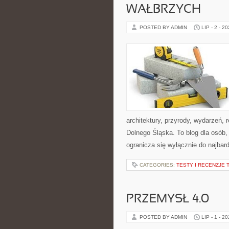
WAŁBRZYCH
POSTED BY ADMIN
LIP - 2 - 2
architektury, przyrody, wydarzeń,
Dolnego Śląska. To blog dla osób,
ogranicza się wyłącznie do najbard
CATEGORIES:
TESTY I RECENZJE 
PRZEMYSŁ 4.0
POSTED BY ADMIN
LIP - 1 - 2