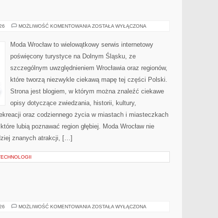
WAŁBRZYCH
026
MOŻLIWOŚĆ KOMENTOWANIA
ZOSTAŁA WYŁĄCZONA
Moda Wrocław to wielowątkowy serwis internetowy
poświęcony turystyce na Dolnym Śląsku, ze
szczególnym uwzględnieniem Wrocławia oraz regionów,
które tworzą niezwykle ciekawą mapę tej części Polski.
Strona jest blogiem, w którym można znaleźć ciekawe
opisy dotyczące zwiedzania, historii, kultury,
 rekreacji oraz codziennego życia w miastach i miasteczkach
 które lubią poznawać region głębiej. Moda Wrocław nie
ziej znanych atrakcji, […]
TECHNOLOGII
PRZEMYSŁ
026
MOŻLIWOŚĆ KOMENTOWANIA
ZOSTAŁA WYŁĄCZONA
4.0