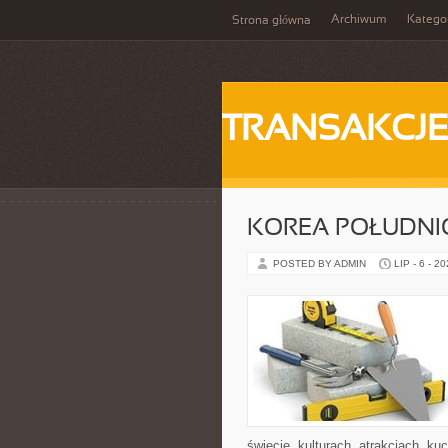
Archiwum
Katego
Strona główna
TRANSAKCJ
KOREA POŁUDN
POSTED BY ADMIN
LIP - 6 - 2
świecie, kulturach, atrakcjach, kuc