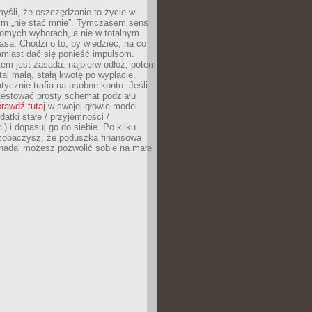
yśli, że oszczędzanie to życie w
m „nie stać mnie”. Tymczasem sens
domych wyborach, a nie w totalnym
asa. Chodzi o to, by wiedzieć, na co
amiast dać się ponieść impulsom.
em jest zasada: najpierw odłóż, potem
al małą, stałą kwotę po wypłacie,
tycznie trafia na osobne konto. Jeśli
testować prosty schemat podziału
rawdź tutaj
w swojej głowie model
datki stałe / przyjemności /
) i dopasuj go do siebie. Po kilku
zobaczysz, że poduszka finansowa
 nadal możesz pozwolić sobie na małe