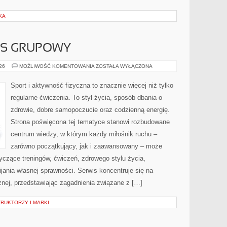
KA
ESS GRUPOWY
AEROBIK
026
MOŻLIWOŚĆ KOMENTOWANIA
ZOSTAŁA WYŁĄCZONA
I
FITNESS
GRUPOWY
Sport i aktywność fizyczna to znacznie więcej niż tylko
regularne ćwiczenia. To styl życia, sposób dbania o
zdrowie, dobre samopoczucie oraz codzienną energię.
Strona poświęcona tej tematyce stanowi rozbudowane
centrum wiedzy, w którym każdy miłośnik ruchu –
zarówno początkujący, jak i zaawansowany – może
yczące treningów, ćwiczeń, zdrowego stylu życia,
ania własnej sprawności. Serwis koncentruje się na
znej, przedstawiając zagadnienia związane z […]
RUKTORZY I MARKI