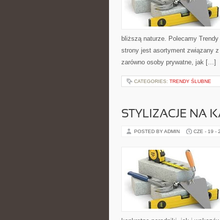
bliższą naturze. Polecamy Trend
strony jest asortyment związany z
zarówno osoby prywatne, jak […]
CATEGORIES:
TRENDY ŚLUBNE
STYLIZACJE NA 
POSTED BY ADMIN
CZE - 19 -