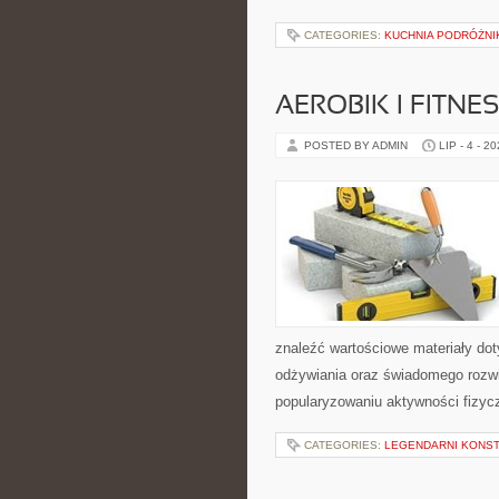
CATEGORIES:
KUCHNIA PODRÓŻNI
AEROBIK I FITN
POSTED BY ADMIN
LIP - 4 - 2
znaleźć wartościowe materiały dot
odżywiania oraz świadomego rozwij
popularyzowaniu aktywności fizyc
CATEGORIES:
LEGENDARNI KONST