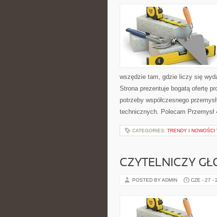
wszędzie tam, gdzie liczy się w
Strona prezentuje bogatą ofertę pr
potrzeby współczesnego przemysł
technicznych. Polecam Przemysł 4.
CATEGORIES:
TRENDY I NOWOŚCI
CZYTELNICZY GŁ
POSTED BY ADMIN
CZE - 27 -