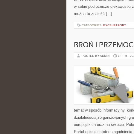
w sobie podróżnicze ciekawostki 
można tu znaleźć […]
CATEGORIES:
EXCELRAPORT
BROŃ I PRZEMOC
POSTED BY ADMIN
LIP - 5 - 2
temat w sposób informacyjny, kon
działalnością zorganizowanych gr
europejskich oraz na świecie. Po
Portal opisuje istotne zagadnieni