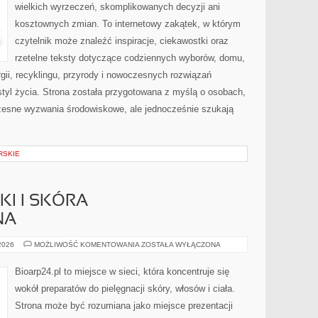
wielkich wyrzeczeń, skomplikowanych decyzji ani
kosztownych zmian. To internetowy zakątek, w którym
czytelnik może znaleźć inspiracje, ciekawostki oraz
rzetelne teksty dotyczące codziennych wyborów, domu,
gii, recyklingu, przyrody i nowoczesnych rozwiązań
tyl życia. Strona została przygotowana z myślą o osobach,
czesne wyzwania środowiskowe, ale jednocześnie szukają
RSKIE
I I SKÓRA
NA
DERMOKOSMETYKI
 2026
MOŻLIWOŚĆ KOMENTOWANIA
ZOSTAŁA WYŁĄCZONA
I
SKÓRA
PROBLEMATYCZNA
Bioarp24.pl to miejsce w sieci, która koncentruje się
wokół preparatów do pielęgnacji skóry, włosów i ciała.
Strona może być rozumiana jako miejsce prezentacji