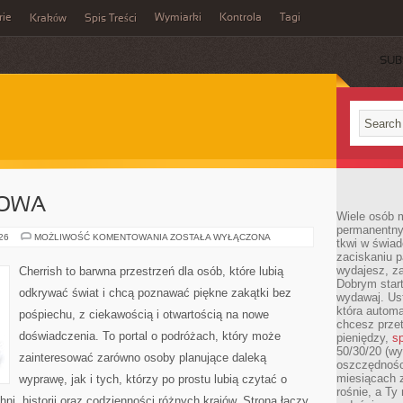
rie
Wymiarki
Kontrola
Tagi
Kraków
Spis Treści
SUB
E
IOWA
Wiele osób m
permanentny
KOREA
026
MOŻLIWOŚĆ KOMENTOWANIA
ZOSTAŁA WYŁĄCZONA
tkwi w świa
POŁUDNIOWA
zaciskaniu p
wydajesz, z
Cherrish to barwna przestrzeń dla osób, które lubią
Dobrym start
odkrywać świat i chcą poznawać piękne zakątki bez
wydawaj. Ust
która automa
pośpiechu, z ciekawością i otwartością na nowe
chcesz prze
doświadczenia. To portal o podróżach, który może
pieniędzy,
sp
50/30/20 (wy
zainteresować zarówno osoby planujące daleką
oszczędności
miesiącach 
wyprawę, jak i tych, którzy po prostu lubią czytać o
rośnie, a Ty
hni, historii oraz codzienności różnych krajów. Strona łączy