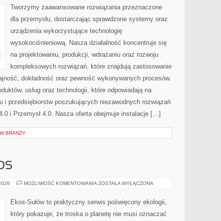
Tworzymy zaawansowane rozwiązania przeznaczone
dla przemysłu, dostarczając sprawdzone systemy oraz
urządzenia wykorzystujące technologię
wysokociśnieniową. Nasza działalność koncentruje się
na projektowaniu, produkcji, wdrażaniu oraz rozwoju
kompleksowych rozwiązań, które znajdują zastosowanie
ydajność, dokładność oraz pewność wykonywanych procesów.
oduktów, usług oraz technologii, które odpowiadają na
u i przedsiębiorstw poszukujących niezawodnych rozwiązań
0 i Przemysł 4.0. Nasza oferta obejmuje instalacje […]
 W BRANŻY
OS
CZYTELNICZY
 2026
MOŻLIWOŚĆ KOMENTOWANIA
ZOSTAŁA WYŁĄCZONA
GŁOS
Ekos-Sułów to praktyczny serwis poświęcony ekologii,
który pokazuje, że troska o planetę nie musi oznaczać