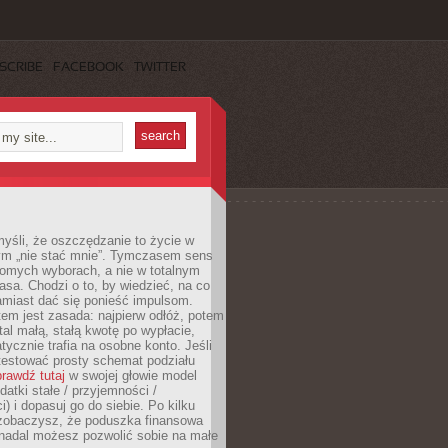
SCRIBE
FACEBOOK
TWITTER
yśli, że oszczędzanie to życie w
m „nie stać mnie”. Tymczasem sens
domych wyborach, a nie w totalnym
asa. Chodzi o to, by wiedzieć, na co
amiast dać się ponieść impulsom.
em jest zasada: najpierw odłóż, potem
al małą, stałą kwotę po wypłacie,
tycznie trafia na osobne konto. Jeśli
testować prosty schemat podziału
rawdź tutaj
w swojej głowie model
datki stałe / przyjemności /
) i dopasuj go do siebie. Po kilku
zobaczysz, że poduszka finansowa
 nadal możesz pozwolić sobie na małe