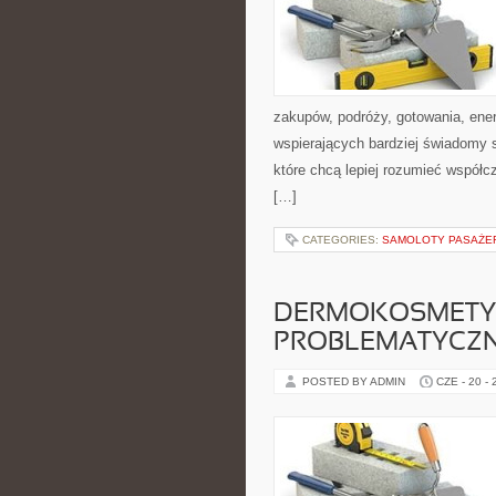
zakupów, podróży, gotowania, ener
wspierających bardziej świadomy s
które chcą lepiej rozumieć współ
[…]
CATEGORIES:
SAMOLOTY PASAŻE
DERMOKOSMETYK
PROBLEMATYCZ
POSTED BY ADMIN
CZE - 20 -