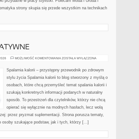
ki przydatne w pracy stylistki. Polecam Moda i Uroda i
 Tematyka strony skupia się przede wszystkim na technikach
NATYWNE
METODY
 2026
MOŻLIWOŚĆ KOMENTOWANIA
ZOSTAŁA WYŁĄCZONA
ALTERNATYWNE
Spalarnia kalorii – przystępny przewodnik po zdrowym
stylu życia Spalarnia kalorii to blog stworzony z myślą o
osobach, które chcą przemyśleć temat spalania kalorii i
szukają konkretnych informacji podanych w naturalny
sposób. To przestrzeń dla czytelników, którzy nie chcą
opierać się wyłącznie na modnych hasłach, lecz wolą
rzej: przez pryzmat suplementacji. Strona porusza tematy,
osoby szukające podstaw, jak i tych, którzy […]