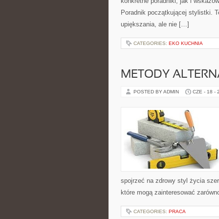
konkretne poradniki, jak i wskazów
Poradnik początkującej stylistki.
upiększania, ale nie […]
CATEGORIES:
EKO KUCHNIA
METODY ALTER
POSTED BY ADMIN
CZE - 18 -
spojrzeć na zdrowy styl życia sze
które mogą zainteresować zarówno 
CATEGORIES:
PRACA