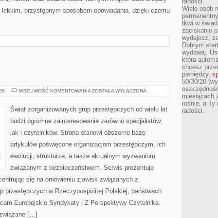
radości.
Wiele osób m
z lekkim, przystępnym sposobem opowiadania, dzięki czemu
permanentny
tkwi w świa
zaciskaniu p
wydajesz, z
Dobrym start
wydawaj. Ust
która automa
chcesz prze
pieniędzy,
sp
50/30/20 (wy
oszczędności
BROŃ
026
MOŻLIWOŚĆ KOMENTOWANIA
ZOSTAŁA WYŁĄCZONA
miesiącach 
I
PRZEMOC
rośnie, a Ty
Świat zorganizowanych grup przestępczych od wielu lat
radości.
budzi ogromne zainteresowanie zarówno specjalistów,
jak i czytelników. Strona stanowi obszerne bazę
artykułów poświęcone organizacjom przestępczym, ich
ewolucji, strukturze, a także aktualnym wyzwaniom
związanym z bezpieczeństwem. Serwis prezentuje
centrując się na omówieniu zjawisk związanych z
up przestępczych w Rzeczypospolitej Polskiej, państwach
lecam Europejskie Syndykaty i Z Perspektywy Czytelnika.
a związane […]