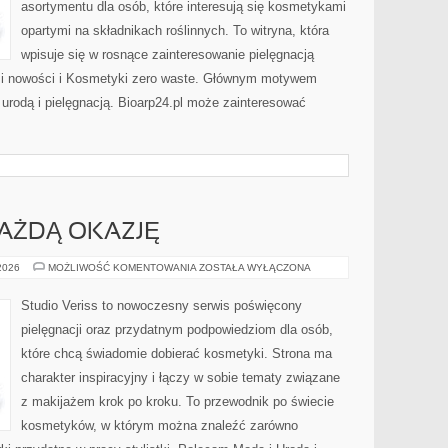
asortymentu dla osób, które interesują się kosmetykami
opartymi na składnikach roślinnych. To witryna, która
wpisuje się w rosnące zainteresowanie pielęgnacją
y i nowości i Kosmetyki zero waste. Głównym motywem
 urodą i pielęgnacją. Bioarp24.pl może zainteresować
KAŻDĄ OKAZJĘ
STYLIZACJE
 2026
MOŻLIWOŚĆ KOMENTOWANIA
ZOSTAŁA WYŁĄCZONA
NA
KAŻDĄ
OKAZJĘ
Studio Veriss to nowoczesny serwis poświęcony
pielęgnacji oraz przydatnym podpowiedziom dla osób,
które chcą świadomie dobierać kosmetyki. Strona ma
charakter inspiracyjny i łączy w sobie tematy związane
z makijażem krok po kroku. To przewodnik po świecie
kosmetyków, w którym można znaleźć zarówno