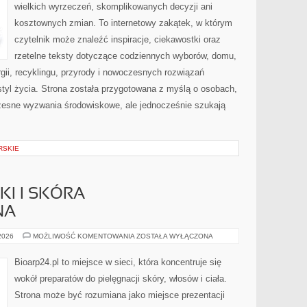
wielkich wyrzeczeń, skomplikowanych decyzji ani
kosztownych zmian. To internetowy zakątek, w którym
czytelnik może znaleźć inspiracje, ciekawostki oraz
rzetelne teksty dotyczące codziennych wyborów, domu,
gii, recyklingu, przyrody i nowoczesnych rozwiązań
tyl życia. Strona została przygotowana z myślą o osobach,
czesne wyzwania środowiskowe, ale jednocześnie szukają
RSKIE
I I SKÓRA
NA
DERMOKOSMETYKI
 2026
MOŻLIWOŚĆ KOMENTOWANIA
ZOSTAŁA WYŁĄCZONA
I
SKÓRA
PROBLEMATYCZNA
Bioarp24.pl to miejsce w sieci, która koncentruje się
wokół preparatów do pielęgnacji skóry, włosów i ciała.
Strona może być rozumiana jako miejsce prezentacji