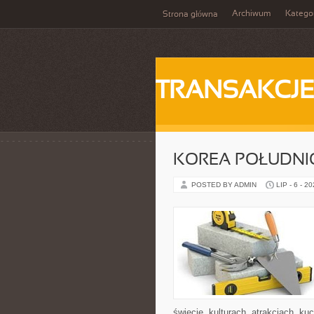
Archiwum
Katego
Strona główna
TRANSAKCJ
KOREA POŁUDN
POSTED BY ADMIN
LIP - 6 - 2
świecie, kulturach, atrakcjach, kuc