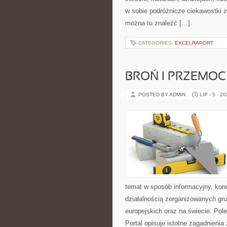
w sobie podróżnicze ciekawostki 
można tu znaleźć […]
CATEGORIES:
EXCELRAPORT
BROŃ I PRZEMOC
POSTED BY ADMIN
LIP - 5 - 2
temat w sposób informacyjny, kon
działalnością zorganizowanych gr
europejskich oraz na świecie. Po
Portal opisuje istotne zagadnieni