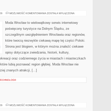
WAŁBRZYCH
026
MOŻLIWOŚĆ KOMENTOWANIA
ZOSTAŁA WYŁĄCZONA
Moda Wrocław to wielowątkowy serwis internetowy
poświęcony turystyce na Dolnym Śląsku, ze
szczególnym uwzględnieniem Wrocławia oraz regionów,
które tworzą niezwykle ciekawą mapę tej części Polski.
Strona jest blogiem, w którym można znaleźć ciekawe
opisy dotyczące zwiedzania, historii, kultury,
 rekreacji oraz codziennego życia w miastach i miasteczkach
 które lubią poznawać region głębiej. Moda Wrocław nie
ziej znanych atrakcji, […]
TECHNOLOGII
PRZEMYSŁ
026
MOŻLIWOŚĆ KOMENTOWANIA
ZOSTAŁA WYŁĄCZONA
4.0