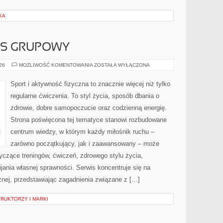
KA
ESS GRUPOWY
AEROBIK
026
MOŻLIWOŚĆ KOMENTOWANIA
ZOSTAŁA WYŁĄCZONA
I
FITNESS
GRUPOWY
Sport i aktywność fizyczna to znacznie więcej niż tylko
regularne ćwiczenia. To styl życia, sposób dbania o
zdrowie, dobre samopoczucie oraz codzienną energię.
Strona poświęcona tej tematyce stanowi rozbudowane
centrum wiedzy, w którym każdy miłośnik ruchu –
zarówno początkujący, jak i zaawansowany – może
yczące treningów, ćwiczeń, zdrowego stylu życia,
ania własnej sprawności. Serwis koncentruje się na
znej, przedstawiając zagadnienia związane z […]
RUKTORZY I MARKI