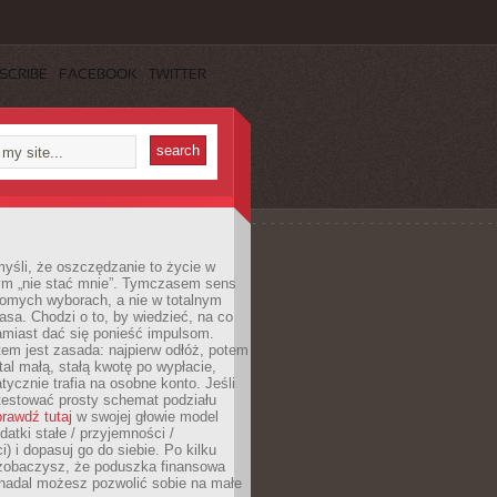
SCRIBE
FACEBOOK
TWITTER
yśli, że oszczędzanie to życie w
m „nie stać mnie”. Tymczasem sens
domych wyborach, a nie w totalnym
asa. Chodzi o to, by wiedzieć, na co
amiast dać się ponieść impulsom.
em jest zasada: najpierw odłóż, potem
al małą, stałą kwotę po wypłacie,
tycznie trafia na osobne konto. Jeśli
testować prosty schemat podziału
rawdź tutaj
w swojej głowie model
datki stałe / przyjemności /
) i dopasuj go do siebie. Po kilku
zobaczysz, że poduszka finansowa
 nadal możesz pozwolić sobie na małe