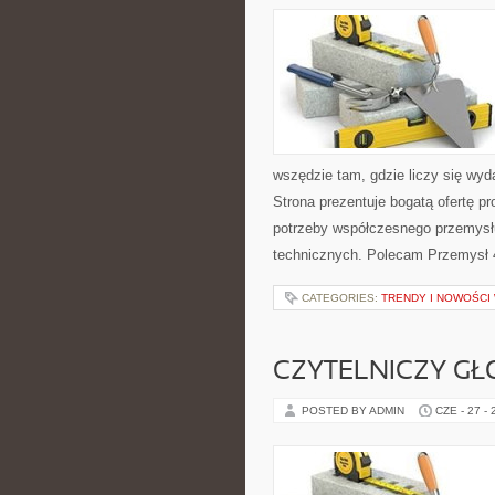
wszędzie tam, gdzie liczy się w
Strona prezentuje bogatą ofertę pr
potrzeby współczesnego przemysł
technicznych. Polecam Przemysł 4.
CATEGORIES:
TRENDY I NOWOŚCI
CZYTELNICZY GŁ
POSTED BY ADMIN
CZE - 27 -