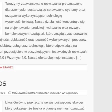
Tworzymy zaawansowane rozwiązania przeznaczone
dla przemysłu, dostarczając sprawdzone systemy oraz
urządzenia wykorzystujące technologię
wysokociśnieniową. Nasza działalność koncentruje się
na projektowaniu, produkcji, wdrażaniu oraz rozwoju
kompleksowych rozwiązań, które znajdują zastosowanie
ydajność, dokładność oraz pewność wykonywanych procesów.
oduktów, usług oraz technologii, które odpowiadają na
u i przedsiębiorstw poszukujących niezawodnych rozwiązań
0 i Przemysł 4.0. Nasza oferta obejmuje instalacje […]
 W BRANŻY
OS
CZYTELNICZY
 2026
MOŻLIWOŚĆ KOMENTOWANIA
ZOSTAŁA WYŁĄCZONA
GŁOS
Ekos-Sułów to praktyczny serwis poświęcony ekologii,
który pokazuje, że troska o planetę nie musi oznaczać