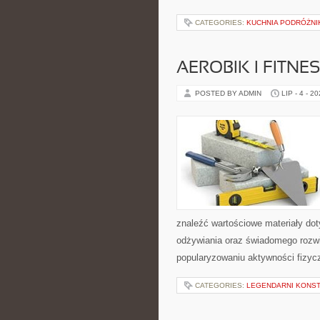
CATEGORIES:
KUCHNIA PODRÓŻNI
AEROBIK I FITN
POSTED BY ADMIN
LIP - 4 - 2
znaleźć wartościowe materiały dot
odżywiania oraz świadomego rozwij
popularyzowaniu aktywności fizyc
CATEGORIES:
LEGENDARNI KONST