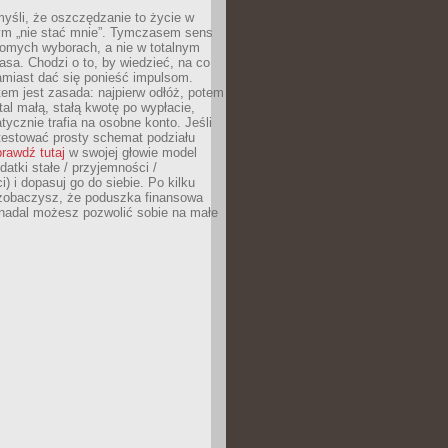
yśli, że oszczędzanie to życie w
m „nie stać mnie”. Tymczasem sens
domych wyborach, a nie w totalnym
asa. Chodzi o to, by wiedzieć, na co
amiast dać się ponieść impulsom.
em jest zasada: najpierw odłóż, potem
al małą, stałą kwotę po wypłacie,
tycznie trafia na osobne konto. Jeśli
testować prosty schemat podziału
rawdź tutaj
w swojej głowie model
datki stałe / przyjemności /
) i dopasuj go do siebie. Po kilku
zobaczysz, że poduszka finansowa
 nadal możesz pozwolić sobie na małe