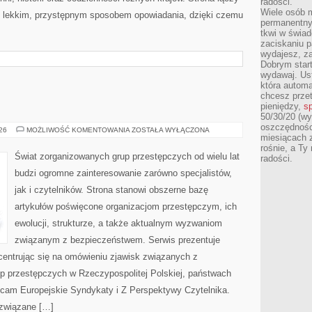
radości.
Wiele osób m
z lekkim, przystępnym sposobem opowiadania, dzięki czemu
permanentny
tkwi w świa
zaciskaniu p
wydajesz, z
Dobrym start
wydawaj. Ust
która automa
chcesz prze
pieniędzy,
sp
50/30/20 (wy
oszczędności
BROŃ
026
MOŻLIWOŚĆ KOMENTOWANIA
ZOSTAŁA WYŁĄCZONA
miesiącach 
I
PRZEMOC
rośnie, a Ty
Świat zorganizowanych grup przestępczych od wielu lat
radości.
budzi ogromne zainteresowanie zarówno specjalistów,
jak i czytelników. Strona stanowi obszerne bazę
artykułów poświęcone organizacjom przestępczym, ich
ewolucji, strukturze, a także aktualnym wyzwaniom
związanym z bezpieczeństwem. Serwis prezentuje
centrując się na omówieniu zjawisk związanych z
up przestępczych w Rzeczypospolitej Polskiej, państwach
lecam Europejskie Syndykaty i Z Perspektywy Czytelnika.
a związane […]