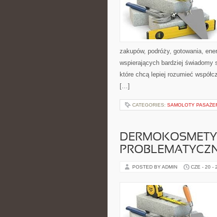
zakupów, podróży, gotowania, ener
wspierających bardziej świadomy s
które chcą lepiej rozumieć współ
[…]
CATEGORIES:
SAMOLOTY PASAŻE
DERMOKOSMETYK
PROBLEMATYCZ
POSTED BY ADMIN
CZE - 20 -