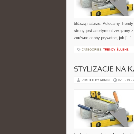
bliższą naturze. Polecamy Trend
strony jest asortyment związany z
zarówno osoby prywatne, jak […]
CATEGORIES:
TRENDY ŚLUBNE
STYLIZACJE NA 
POSTED BY ADMIN
CZE - 19 -