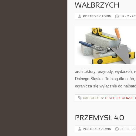
WAŁBRZYCH
POSTED BY ADMIN
LIP - 2 - 2
architektury, przyrody, wydarzeń,
Dolnego Śląska. To blog dla osób,
ogranicza się wyłącznie do najbard
CATEGORIES:
TESTY I RECENZJE 
PRZEMYSŁ 4.0
POSTED BY ADMIN
LIP - 1 - 2