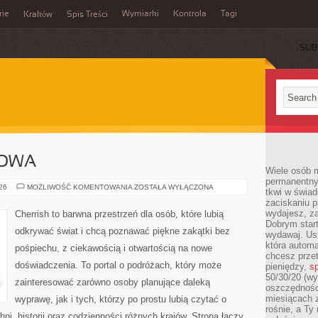
rie
Wymiarki
Kontrola
Tagi
Kraków
Spis Treści
SUB
E
IOWA
Wiele osób m
permanentny
KOREA
026
MOŻLIWOŚĆ KOMENTOWANIA
ZOSTAŁA WYŁĄCZONA
tkwi w świa
POŁUDNIOWA
zaciskaniu p
wydajesz, z
Cherrish to barwna przestrzeń dla osób, które lubią
Dobrym start
odkrywać świat i chcą poznawać piękne zakątki bez
wydawaj. Ust
która automa
pośpiechu, z ciekawością i otwartością na nowe
chcesz prze
doświadczenia. To portal o podróżach, który może
pieniędzy,
sp
50/30/20 (wy
zainteresować zarówno osoby planujące daleką
oszczędności
miesiącach 
wyprawę, jak i tych, którzy po prostu lubią czytać o
rośnie, a Ty
hni, historii oraz codzienności różnych krajów. Strona łączy