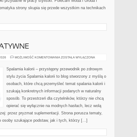
ki przydatne w pracy stylistki. Polecam Moda i Uroda i
 Tematyka strony skupia się przede wszystkim na technikach
NATYWNE
METODY
 2026
MOŻLIWOŚĆ KOMENTOWANIA
ZOSTAŁA WYŁĄCZONA
ALTERNATYWNE
Spalarnia kalorii – przystępny przewodnik po zdrowym
stylu życia Spalarnia kalorii to blog stworzony z myślą o
osobach, które chcą przemyśleć temat spalania kalorii i
szukają konkretnych informacji podanych w naturalny
sposób. To przestrzeń dla czytelników, którzy nie chcą
opierać się wyłącznie na modnych hasłach, lecz wolą
rzej: przez pryzmat suplementacji. Strona porusza tematy,
osoby szukające podstaw, jak i tych, którzy […]