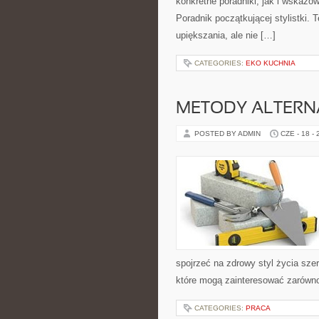
konkretne poradniki, jak i wskazów
Poradnik początkującej stylistki.
upiększania, ale nie […]
CATEGORIES:
EKO KUCHNIA
METODY ALTER
POSTED BY ADMIN
CZE - 18 -
spojrzeć na zdrowy styl życia sze
które mogą zainteresować zarówno 
CATEGORIES:
PRACA