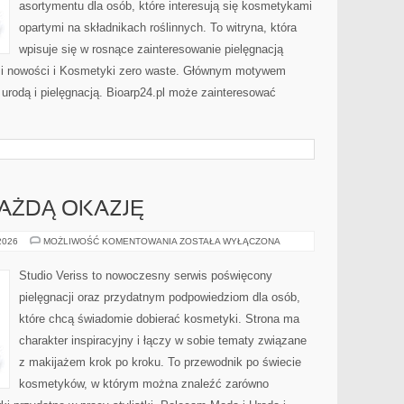
asortymentu dla osób, które interesują się kosmetykami
opartymi na składnikach roślinnych. To witryna, która
wpisuje się w rosnące zainteresowanie pielęgnacją
y i nowości i Kosmetyki zero waste. Głównym motywem
 urodą i pielęgnacją. Bioarp24.pl może zainteresować
KAŻDĄ OKAZJĘ
STYLIZACJE
 2026
MOŻLIWOŚĆ KOMENTOWANIA
ZOSTAŁA WYŁĄCZONA
NA
KAŻDĄ
OKAZJĘ
Studio Veriss to nowoczesny serwis poświęcony
pielęgnacji oraz przydatnym podpowiedziom dla osób,
które chcą świadomie dobierać kosmetyki. Strona ma
charakter inspiracyjny i łączy w sobie tematy związane
z makijażem krok po kroku. To przewodnik po świecie
kosmetyków, w którym można znaleźć zarówno