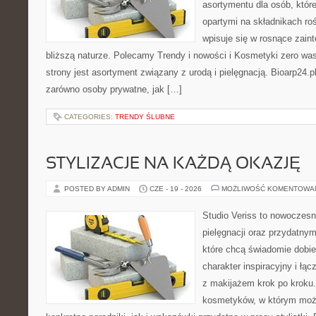
asortymentu dla osób, któr
opartymi na składnikach roś
wpisuje się w rosnące zain
bliższą naturze. Polecamy Trendy i nowości i Kosmetyki zero 
strony jest asortyment związany z urodą i pielęgnacją. Bioarp24.
zarówno osoby prywatne, jak […]
CATEGORIES:
TRENDY ŚLUBNE
STYLIZACJE NA KAŻDĄ OKAZJĘ
POSTED BY ADMIN
CZE - 19 - 2026
MOŻLIWOŚĆ KOMENTOWA
Studio Veriss to nowoczes
pielęgnacji oraz przydatny
które chcą świadomie dobi
charakter inspiracyjny i łą
z makijażem krok po kroku.
kosmetyków, w którym moż