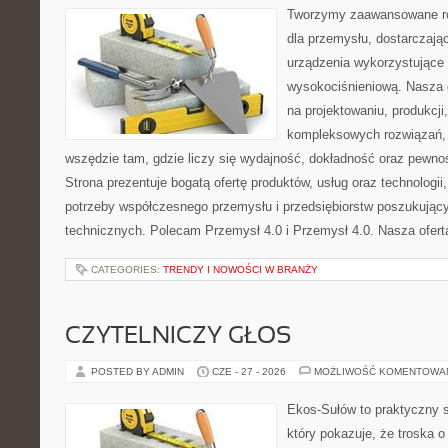
Tworzymy zaawansowane ro
dla przemysłu, dostarczaj
urządzenia wykorzystujące 
wysokociśnieniową. Nasza d
na projektowaniu, produkcji
kompleksowych rozwiązań, 
wszędzie tam, gdzie liczy się wydajność, dokładność oraz pew
Strona prezentuje bogatą ofertę produktów, usług oraz technologii
potrzeby współczesnego przemysłu i przedsiębiorstw poszukują
technicznych. Polecam Przemysł 4.0 i Przemysł 4.0. Nasza oferta
CATEGORIES:
TRENDY I NOWOŚCI W BRANŻY
CZYTELNICZY GŁOS
POSTED BY ADMIN
CZE - 27 - 2026
MOŻLIWOŚĆ KOMENTOWA
Ekos-Sułów to praktyczny s
który pokazuje, że troska 