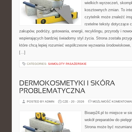
wielkich wyrzeczeń, skompl
kosztownych zmian. To int
czytelnik może znaleźć insp
rzetelne teksty dotyczące
zakupów, podróży, gotowania, energii, recyklingu, przyrody i no
wspierających bardziej świadomy styl życia. Strona została przy
które chcą lepiej rozumieć współczesne wyzwania środowiskowe, 
[…]
CATEGORIES:
SAMOLOTY PASAŻERSKIE
DERMOKOSMETYKI I SKÓRA
PROBLEMATYCZNA
POSTED BY ADMIN
CZE - 20 - 2026
MOŻLIWOŚĆ KOMENTOWA
Bioarp24.pl to miejsce w sie
wokół preparatów do pielęgna
Strona może być rozumiana 