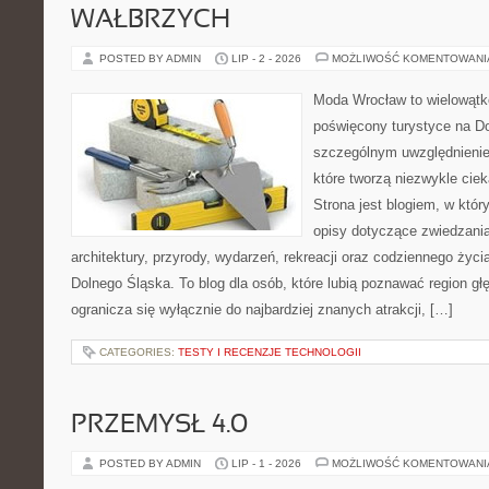
WAŁBRZYCH
POSTED BY ADMIN
LIP - 2 - 2026
MOŻLIWOŚĆ KOMENTOWAN
Moda Wrocław to wielowątk
poświęcony turystyce na D
szczególnym uwzględnienie
które tworzą niezwykle cie
Strona jest blogiem, w kt
opisy dotyczące zwiedzania, 
architektury, przyrody, wydarzeń, rekreacji oraz codziennego życ
Dolnego Śląska. To blog dla osób, które lubią poznawać region gł
ogranicza się wyłącznie do najbardziej znanych atrakcji, […]
CATEGORIES:
TESTY I RECENZJE TECHNOLOGII
PRZEMYSŁ 4.0
POSTED BY ADMIN
LIP - 1 - 2026
MOŻLIWOŚĆ KOMENTOWAN