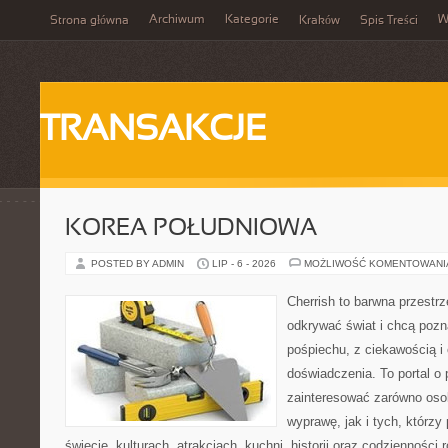
Archiwum
Kategorie
W
Strona główna
Kraków
Spis Treści
TRANSAKCJE
KOREA POŁUDNIOWA
POSTED BY ADMIN
LIP - 6 - 2026
MOŻLIWOŚĆ KOMENTOWAN
Cherrish to barwna przestrz
odkrywać świat i chcą pozn
pośpiechu, z ciekawością i
doświadczenia. To portal o
zainteresować zarówno oso
wyprawę, jak i tych, którzy 
świecie, kulturach, atrakcjach, kuchni, historii oraz codzienności