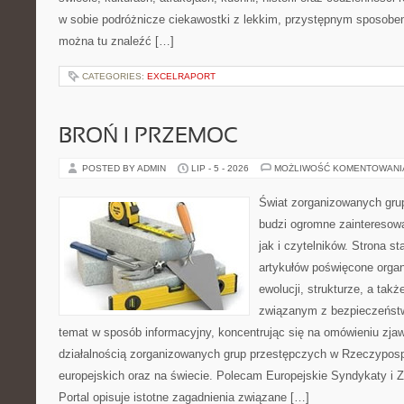
w sobie podróżnicze ciekawostki z lekkim, przystępnym sposobe
można tu znaleźć […]
CATEGORIES:
EXCELRAPORT
BROŃ I PRZEMOC
POSTED BY ADMIN
LIP - 5 - 2026
MOŻLIWOŚĆ KOMENTOWAN
Świat zorganizowanych grup
budzi ogromne zainteresowa
jak i czytelników. Strona s
artykułów poświęcone orga
ewolucji, strukturze, a ta
związanym z bezpieczeństw
temat w sposób informacyjny, koncentrując się na omówieniu zja
działalnością zorganizowanych grup przestępczych w Rzeczypospo
europejskich oraz na świecie. Polecam Europejskie Syndykaty i 
Portal opisuje istotne zagadnienia związane […]