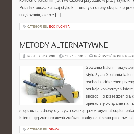
konkretne poradniki, jak i wskazówki przydatne w pracy stylistki.
Poradnik początkującej stylistki. Tematyka strony skupia się pr
upiększania, ale nie […]
CATEGORIES:
EKO KUCHNIA
METODY ALTERNATYWNE
POSTED BY ADMIN
CZE - 18 - 2026
MOŻLIWOŚĆ KOMENTOWA
Spalarnia kalorii – przyst
stylu życia Spalarnia kalori
osobach, które chcą przemyś
szukają konkretnych inform
sposób. To przestrzeń dla c
opierać się wyłącznie na m
spojrzeć na zdrowy styl życia szerzej: przez pryzmat suplementac
które mogą zainteresować zarówno osoby szukające podstaw, jak 
CATEGORIES:
PRACA