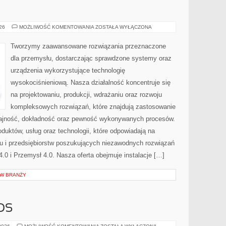
PRZEMYSŁ
026
MOŻLIWOŚĆ KOMENTOWANIA
ZOSTAŁA WYŁĄCZONA
4.0
Tworzymy zaawansowane rozwiązania przeznaczone
dla przemysłu, dostarczając sprawdzone systemy oraz
urządzenia wykorzystujące technologię
wysokociśnieniową. Nasza działalność koncentruje się
na projektowaniu, produkcji, wdrażaniu oraz rozwoju
kompleksowych rozwiązań, które znajdują zastosowanie
ydajność, dokładność oraz pewność wykonywanych procesów.
oduktów, usług oraz technologii, które odpowiadają na
u i przedsiębiorstw poszukujących niezawodnych rozwiązań
0 i Przemysł 4.0. Nasza oferta obejmuje instalacje […]
 W BRANŻY
OS
CZYTELNICZY