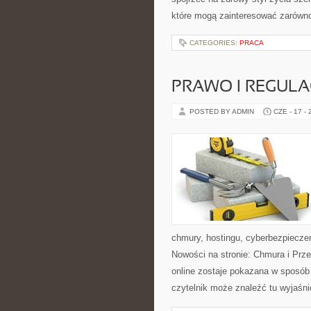
które mogą zainteresować zarówno 
CATEGORIES:
PRACA
PRAWO I REGULA
POSTED BY ADMIN
CZE - 17 -
chmury, hostingu, cyberbezpiecze
Nowości na stronie: Chmura i Prze
online zostaje pokazana w sposób
czytelnik może znaleźć tu wyjaśni