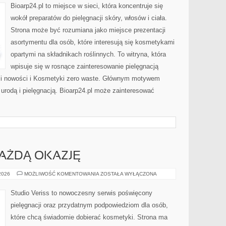
PROBLEMATYCZNA
Bioarp24.pl to miejsce w sieci, która koncentruje się
wokół preparatów do pielęgnacji skóry, włosów i ciała.
Strona może być rozumiana jako miejsce prezentacji
asortymentu dla osób, które interesują się kosmetykami
opartymi na składnikach roślinnych. To witryna, która
wpisuje się w rosnące zainteresowanie pielęgnacją
y i nowości i Kosmetyki zero waste. Głównym motywem
 urodą i pielęgnacją. Bioarp24.pl może zainteresować
KAŻDĄ OKAZJĘ
STYLIZACJE
 2026
MOŻLIWOŚĆ KOMENTOWANIA
ZOSTAŁA WYŁĄCZONA
NA
KAŻDĄ
OKAZJĘ
Studio Veriss to nowoczesny serwis poświęcony
pielęgnacji oraz przydatnym podpowiedziom dla osób,
które chcą świadomie dobierać kosmetyki. Strona ma