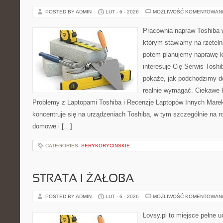
POSTED BY ADMIN
LUT - 6 - 2026
MOŻLIWOŚĆ KOMENTOWAN
Pracownia napraw Toshiba 
którym stawiamy na rzeteln
potem planujemy naprawę kr
interesuje Cię Serwis Toshi
pokaże, jak podchodzimy d
realnie wymagać. Ciekawe k
Problemy z Laptopami Toshiba i Recenzje Laptopów Innych Marek
koncentruje się na urządzeniach Toshiba, w tym szczególnie na rod
domowe i […]
CATEGORIES:
SERYKORYCINSKIE
STRATA I ŻAŁOBA
POSTED BY ADMIN
LUT - 6 - 2026
MOŻLIWOŚĆ KOMENTOWAN
Lovsy.pl to miejsce pełne 