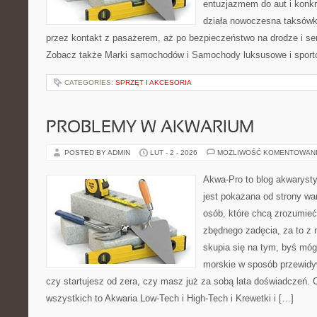
entuzjazmem do aut i konkr
działa nowoczesna taksówk
przez kontakt z pasażerem, aż po bezpieczeństwo na drodze i s
Zobacz także Marki samochodów i Samochody luksusowe i sporto
CATEGORIES:
SPRZĘT I AKCESORIA
PROBLEMY W AKWARIUM
POSTED BY ADMIN
LUT - 2 - 2026
MOŻLIWOŚĆ KOMENTOWAN
Akwa-Pro to blog akwaryst
jest pokazana od strony war
osób, które chcą zrozumie
zbędnego zadęcia, za to z 
skupia się na tym, byś mó
morskie w sposób przewidyw
czy startujesz od zera, czy masz już za sobą lata doświadczeń. 
wszystkich to Akwaria Low-Tech i High-Tech i Krewetki i […]