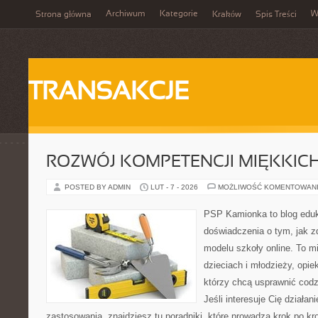
Archiwum
Kategorie
W
Strona główna
Kraków
Spis Treści
TRANSAKCJE
ROZWÓJ KOMPETENCJI MIĘKKIC
POSTED BY ADMIN
LUT - 7 - 2026
MOŻLIWOŚĆ KOMENTOWAN
PSP Kamionka to blog eduka
doświadczenia o tym, jak 
modelu szkoły online. To m
dzieciach i młodzieży, opi
którzy chcą usprawnić codz
Jeśli interesuje Cię działani
zastosowania, znajdziesz tu poradniki, które prowadzą krok po k