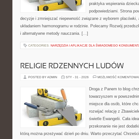
praktyka wspierania dzieck
podpowiedziami. Strona pow
decyzje i zmniejszać niepewność związane z wyborem placówki, a
układaniem harmonogramu w rodzinie. Polecamy Rozwój przedsz
i alternatywne metody nauczania. […]
CATEGORIES:
NARZĘDZIA I APLIKACJE DLA ŚWIADOMEGO KONSUMENT
RELIGIE RDZENNYCH LUDÓW
POSTED BY ADMIN
STY - 31 - 2026
MOŻLIWOŚĆ KOMENTOWA
Droga z Panem to blog chrz
towarzyszem w powszednim 
miejsce dla osób, które chc
rozwijać relację z Zbawici
świetle Ewangelii. Cała idea
przekonanie nie jest dodatk
którą można przeżywać dzień po dniu. Warto przeczytać Chrześcij