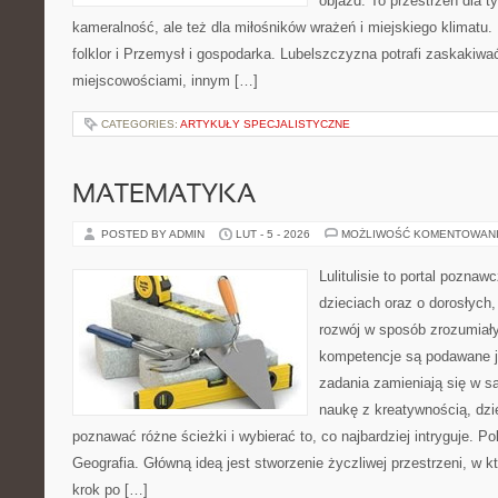
objazd. To przestrzeń dla t
kameralność, ale też dla miłośników wrażeń i miejskiego klimatu. 
folklor i Przemysł i gospodarka. Lubelszczyzna potrafi zaskakiwać
miejscowościami, innym […]
CATEGORIES:
ARTYKUŁY SPECJALISTYCZNE
MATEMATYKA
POSTED BY ADMIN
LUT - 5 - 2026
MOŻLIWOŚĆ KOMENTOWAN
Lulitulisie to portal pozna
dzieciach oraz o dorosłych
rozwój w sposób zrozumiały
kompetencje są podawane j
zadania zamieniają się w sa
naukę z kreatywnością, dz
poznawać różne ścieżki i wybierać to, co najbardziej intryguje. 
Geografia. Główną ideą jest stworzenie życzliwej przestrzeni, w k
krok po […]