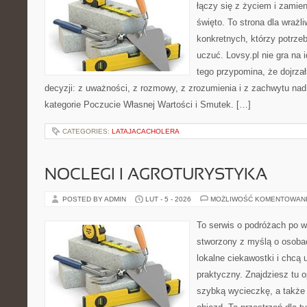
łączy się z życiem i zamie
święto. To strona dla wrażli
konkretnych, którzy potrzeb
uczuć. Lovsy.pl nie gra na 
tego przypomina, że dojrza
decyzji: z uważności, z rozmowy, z zrozumienia i z zachwytu nad
kategorie Poczucie Własnej Wartości i Smutek. […]
CATEGORIES:
LATAJACACHOLERA
NOCLEGI I AGROTURYSTYKA
POSTED BY ADMIN
LUT - 5 - 2026
MOŻLIWOŚĆ KOMENTOWAN
To serwis o podróżach po w
stworzony z myślą o osobac
lokalne ciekawostki i chcą
praktyczny. Znajdziesz tu o
szybką wycieczkę, a także