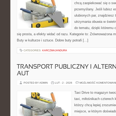
chcą zaopiekować się o sw
przemyślany. Jeśli lubisz e
ulubionych par, znajdziesz
utrzymania obuwia w świetn
do tematu, dzięki któremu 
się prosta, a efekty widać od razu. Kategorie to: Zrównoważona m
Buty w kulturze i sztuce. Dobre buty potrafi […]
CATEGORIES:
KARCZMAJANDURA
TRANSPORT PUBLICZNY I ALTER
AUT
POSTED BY ADMIN
LUT - 2 - 2026
MOŻLIWOŚĆ KOMENTOWAN
Taxi Drive to magazyn two
taxi, miłośnikach czterech 
którzy chcą lepiej zrozumie
miejsce, w którym doświadc