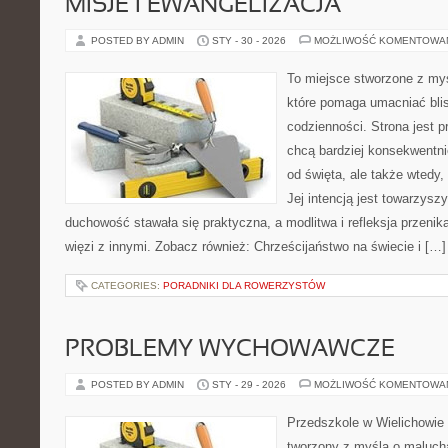
MISJE I EWANGELIZACJA
POSTED BY ADMIN
STY - 30 - 2026
MOŻLIWOŚĆ KOMENTOWA
To miejsce stworzone z my
które pomaga umacniać bli
codzienności. Strona jest p
chcą bardziej konsekwentnie
od święta, ale także wtedy,
Jej intencją jest towarzysz
duchowość stawała się praktyczna, a modlitwa i refleksja przenik
więzi z innymi. Zobacz również: Chrześcijaństwo na świecie i […]
CATEGORIES:
PORADNIKI DLA ROWERZYSTÓW
PROBLEMY WYCHOWAWCZE
POSTED BY ADMIN
STY - 29 - 2026
MOŻLIWOŚĆ KOMENTOWA
Przedszkole w Wielichowie 
tworzony z myślą o maluch