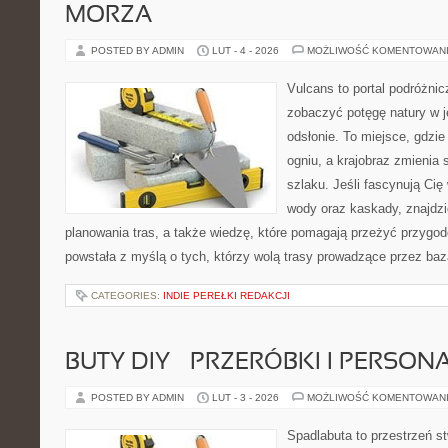
MORZA
POSTED BY ADMIN
LUT - 4 - 2026
MOŻLIWOŚĆ KOMENTOWAN
Vulcans to portal podróżnic
zobaczyć potęgę natury w jej
odsłonie. To miejsce, gdzie 
ogniu, a krajobraz zmienia
szlaku. Jeśli fascynują Cię
wody oraz kaskady, znajdz
planowania tras, a także wiedzę, które pomagają przeżyć przygod
powstała z myślą o tych, którzy wolą trasy prowadzące przez baz
CATEGORIES:
INDIE PEREŁKI REDAKCJI
BUTY DIY – PRZERÓBKI I PERSON
POSTED BY ADMIN
LUT - 3 - 2026
MOŻLIWOŚĆ KOMENTOWAN
Spadlabuta to przestrzeń st