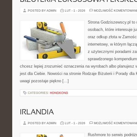
BIŻUTERIA LUKSUSOWA I EKSK
POSTED BY ADMIN
LUT - 1 - 2026
MOŻLIWOŚĆ KOMENTOWAN
Strona Godziszewscy.pl to 
osobach, które interesuje ju
oraz odkup złota w Zamościu
internetowy, w którym łącz
z użytecznymi poradami za
sprawdzonego kompendium p
chcesz lepiej zrozumieć oznaczenia na wyrobach albo planujesz wy
jest dla Ciebie. Nowości na stronie Rodzaje Biżuterii i Porady dl
uwagi pozostaje piękno […]
CATEGORIES:
HONGKONG
IRLANDIA
POSTED BY ADMIN
LUT - 1 - 2026
MOŻLIWOŚĆ KOMENTOWAN
Rushmore to serwis podróżn