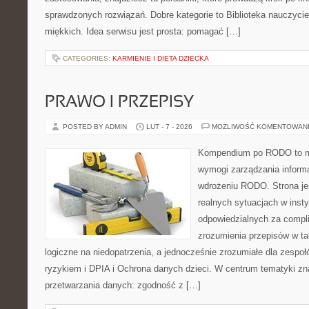
sprawdzonych rozwiązań. Dobre kategorie to Biblioteka nauczycie
miękkich. Idea serwisu jest prosta: pomagać […]
CATEGORIES:
KARMIENIE I DIETA DZIECKA
PRAWO I PRZEPISY
POSTED BY ADMIN
LUT - 7 - 2026
MOŻLIWOŚĆ KOMENTOWAN
Kompendium po RODO to mi
wymogi zarządzania informa
wdrożeniu RODO. Strona je
realnych sytuacjach w inst
odpowiedzialnych za complia
zrozumienia przepisów w ta
logiczne na niedopatrzenia, a jednocześnie zrozumiałe dla zesp
ryzykiem i DPIA i Ochrona danych dzieci. W centrum tematyki zn
przetwarzania danych: zgodność z […]