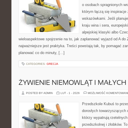
o osobach spragnionych wra
którym łączą się inspiracje
wskazówkami. Jeśli planuje
kraju wina i sera, europejsk
alpejskiej klasyki albo Czec
wieloaspektowe spojrzenie na to, jak zaplanować wyjazd od A do
najważniejsze jest praktyka. Treści powstają tak, by pomagać za
planować co do minuty, […]
CATEGORIES:
GRECJA
ŻYWIENIE NIEMOWLĄT I MAŁYCH 
POSTED BY ADMIN
LUT - 1 - 2026
MOŻLIWOŚĆ KOMENTOWAN
Przedszkole Kubuś to prze
dorosłych towarzyszących 
którzy wypatrują rzetelnych
przedszkolnej i żłobków. To