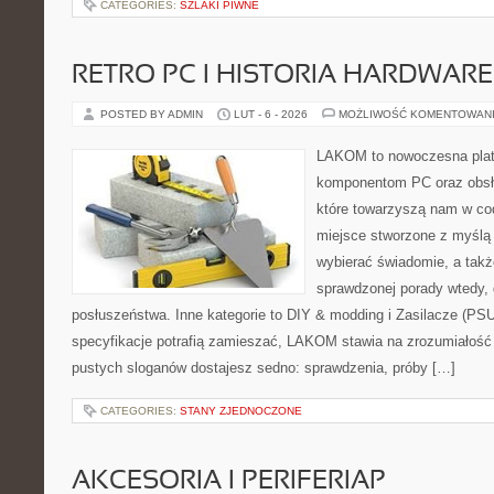
CATEGORIES:
SZLAKI PIWNE
RETRO PC I HISTORIA HARDWARE
POSTED BY ADMIN
LUT - 6 - 2026
MOŻLIWOŚĆ KOMENTOWAN
LAKOM to nowoczesna plat
komponentom PC oraz obsłu
które towarzyszą nam w co
miejsce stworzone z myślą 
wybierać świadomie, a także
sprawdzonej porady wtedy,
posłuszeństwa. Inne kategorie to DIY & modding i Zasilacze (PS
specyfikacje potrafią zamieszać, LAKOM stawia na zrozumiałość
pustych sloganów dostajesz sedno: sprawdzenia, próby […]
CATEGORIES:
STANY ZJEDNOCZONE
AKCESORIA I PERIFERIAP