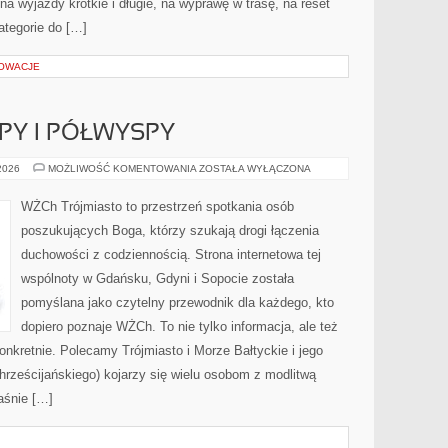
a wyjazdy krótkie i długie, na wyprawę w trasę, na reset
ategorie do […]
NOWACJE
PY I PÓŁWYSPY
POMORSKIE
 2026
MOŻLIWOŚĆ KOMENTOWANIA
ZOSTAŁA WYŁĄCZONA
WYSPY
I
PÓŁWYSPY
WŻCh Trójmiasto to przestrzeń spotkania osób
poszukujących Boga, którzy szukają drogi łączenia
duchowości z codziennością. Strona internetowa tej
wspólnoty w Gdańsku, Gdyni i Sopocie została
pomyślana jako czytelny przewodnik dla każdego, kto
dopiero poznaje WŻCh. To nie tylko informacja, ale też
onkretnie. Polecamy Trójmiasto i Morze Bałtyckie i jego
rześcijańskiego) kojarzy się wielu osobom z modlitwą
aśnie […]