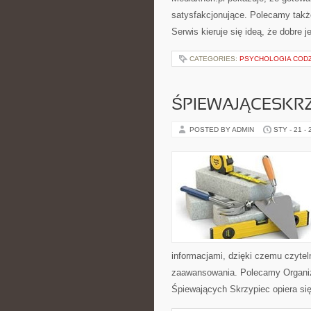
satysfakcjonujące. Polecamy także
Serwis kieruje się ideą, że dobre 
CATEGORIES:
PSYCHOLOGIA CODZ
ŚPIEWAJĄCESKR
POSTED BY ADMIN
STY - 21 -
informacjami, dzięki czemu czyte
zaawansowania. Polecamy Organiza
Śpiewających Skrzypiec opiera si