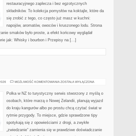
restauracyjnego zaplecza i bez egzotycznych
składników. To kolekcja pomysłów na koktajle, które da
się zrobić z tego, co często już masz w kuchni:
napojów, aromatów, owoców i kruszonego lodu. Strona
anie smaków było proste, a efekt końcowy wyglądał
rie jak: Whisky i bourbon i Przepisy na […]
NOWA
 2026
MOŻLIWOŚĆ KOMENTOWANIA
ZOSTAŁA WYŁĄCZONA
ZELANDIA
Polka w NZ to turystyczny serwis stworzony z myślą o
osobach, które marzą o Nowej Zelandii, planują wyjazd
do kraju kangurów albo po prostu chcą czytać świat w
rytmie przygody. To miejsce, gdzie sprawdzone tipy
spotykają się z opowieściami z drogi, a zwykłe
„zwiedzanie” zamienia się w prawdziwe doświadczanie