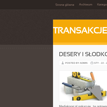
Archiwum
Katego
Strona główna
TRANSAKCJ
DESERY I SŁODK
POSTED BY ADMIN
STY - 22 -
Mediaknorr.pl pokazuje, że gotowa