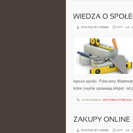
WIEDZA O SPOŁE
POSTED BY ADMIN
STY - 14 -
lepsze wyniki. Polecamy Matematy
które zwykle sprawiają kłopot: od p
CATEGORIES:
HISTORIA FITNESSU
ZAKUPY ONLINE 
POSTED BY ADMIN
STY - 14 -