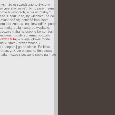
yśli, że oszczędzanie to życie w
m „nie stać mnie”. Tymczasem sens
domych wyborach, a nie w totalnym
asa. Chodzi o to, by wiedzieć, na co
amiast dać się ponieść impulsom.
em jest zasada: najpierw odłóż, potem
al małą, stałą kwotę po wypłacie,
tycznie trafia na osobne konto. Jeśli
testować prosty schemat podziału
rawdź tutaj
w swojej głowie model
datki stałe / przyjemności /
) i dopasuj go do siebie. Po kilku
zobaczysz, że poduszka finansowa
 nadal możesz pozwolić sobie na małe