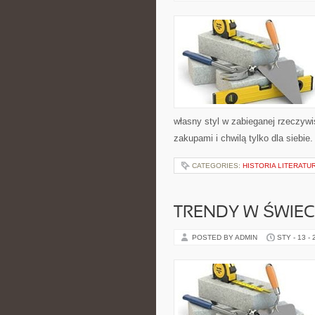
własny styl w zabieganej rzeczyw
zakupami i chwilą tylko dla siebie
CATEGORIES:
HISTORIA LITERATU
TRENDY W ŚWIECI
POSTED BY ADMIN
STY - 13 -