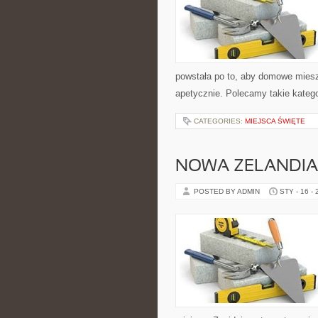
powstała po to, aby domowe miesz
apetycznie. Polecamy takie katego
CATEGORIES:
MIEJSCA ŚWIĘTE
NOWA ZELANDIA
POSTED BY ADMIN
STY - 16 -