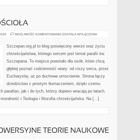
I
ŚCIOŁA
SAKRAMENTY
 2026
MOŻLIWOŚĆ KOMENTOWANIA
ZOSTAŁA WYŁĄCZONA
KOŚCIOŁA
Szczepan.org.pl to blog poświęcony wierze oraz życiu
chrześcijaństwa, którego sercem jest temat parafii św.
Szczepana. To miejsce powstało dla osób, które chcą
głębiej poznać codzienność wiary: od ciszy serca, przez
Eucharystię, aż po duchowe umocnienie. Strona łączy
dziedzictwo z prostym tłumaczeniem, dzięki czemu
h parafian, jak i do tych, którzy dopiero wracają po latach.
moralność i Teologia i filozofia chrześcijańska. Na […]
ROWERSYJNE TEORIE NAUKOWE