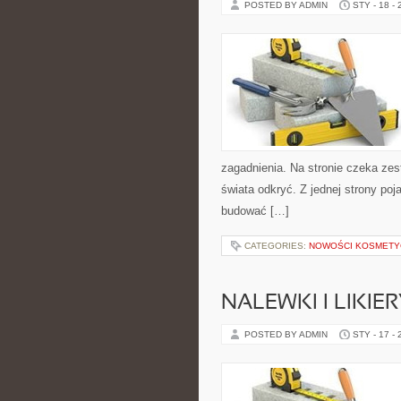
POSTED BY ADMIN
STY - 18 -
zagadnienia. Na stronie czeka zes
świata odkryć. Z jednej strony poja
budować […]
CATEGORIES:
NOWOŚCI KOSMETY
NALEWKI I LIKI
POSTED BY ADMIN
STY - 17 -