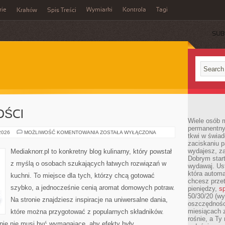
rie
Wymiarki
Kontrola
Tagi
Kraków
Spis Treści
SUB
E
OŚCI
Wiele osób m
permanentny
DESERY
 2026
MOŻLIWOŚĆ KOMENTOWANIA
ZOSTAŁA WYŁĄCZONA
tkwi w świa
I
zaciskaniu p
SŁODKOŚCI
wydajesz, z
Mediaknorr.pl to konkretny blog kulinarny, który powstał
Dobrym start
z myślą o osobach szukających łatwych rozwiązań w
wydawaj. Ust
która automa
kuchni. To miejsce dla tych, którzy chcą gotować
chcesz prze
szybko, a jednocześnie cenią aromat domowych potraw.
pieniędzy,
sp
50/30/20 (wy
Na stronie znajdziesz inspiracje na uniwersalne dania,
oszczędności
miesiącach 
które można przygotować z popularnych składników.
rośnie, a Ty
nie nie musi być wymagające, aby efekty były