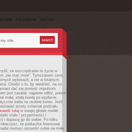
SCRIBE
FACEBOOK
TWITTER
yśli, że oszczędzanie to życie w
m „nie stać mnie”. Tymczasem sens
domych wyborach, a nie w totalnym
asa. Chodzi o to, by wiedzieć, na co
amiast dać się ponieść impulsom.
em jest zasada: najpierw odłóż, potem
al małą, stałą kwotę po wypłacie,
tycznie trafia na osobne konto. Jeśli
testować prosty schemat podziału
rawdź tutaj
w swojej głowie model
datki stałe / przyjemności /
) i dopasuj go do siebie. Po kilku
zobaczysz, że poduszka finansowa
 nadal możesz pozwolić sobie na małe