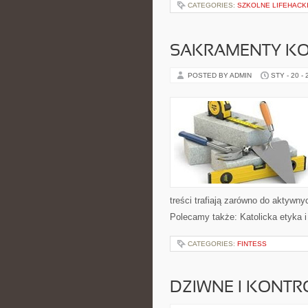
CATEGORIES:
SZKOLNE LIFEHACK
SAKRAMENTY KO
POSTED BY ADMIN
STY - 20 -
treści trafiają zarówno do aktywnyc
Polecamy także: Katolicka etyka i 
CATEGORIES:
FINTESS
DZIWNE I KONT