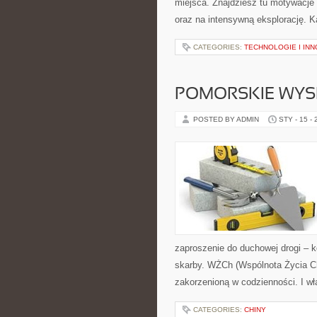
miejsca. Znajdziesz tu motywacje n
oraz na intensywną eksplorację. K
CATEGORIES:
TECHNOLOGIE I IN
POMORSKIE WYS
POSTED BY ADMIN
STY - 15 -
zaproszenie do duchowej drogi – k
skarby. WŻCh (Wspólnota Życia Ch
zakorzenioną w codzienności. I wł
CATEGORIES:
CHINY