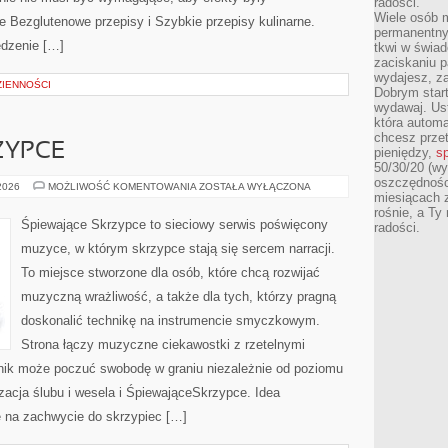
radości.
Wiele osób m
 Bezglutenowe przepisy i Szybkie przepisy kulinarne.
permanentny
jedzenie […]
tkwi w świa
zaciskaniu p
wydajesz, z
IENNOŚCI
Dobrym start
wydawaj. Ust
która automa
chcesz prze
ZYPCE
pieniędzy,
sp
50/30/20 (wy
oszczędności
ŚPIEWAJĄCESKRZYPCE
 2026
MOŻLIWOŚĆ KOMENTOWANIA
ZOSTAŁA WYŁĄCZONA
miesiącach 
rośnie, a Ty
Śpiewające Skrzypce to sieciowy serwis poświęcony
radości.
muzyce, w którym skrzypce stają się sercem narracji.
To miejsce stworzone dla osób, które chcą rozwijać
muzyczną wrażliwość, a także dla tych, którzy pragną
doskonalić technikę na instrumencie smyczkowym.
Strona łączy muzyczne ciekawostki z rzetelnymi
lnik może poczuć swobodę w graniu niezależnie od poziomu
cja ślubu i wesela i ŚpiewająceSkrzypce. Idea
ę na zachwycie do skrzypiec […]