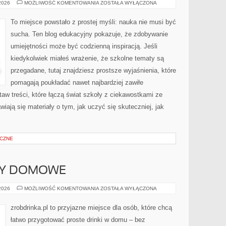
DZIWNE
 2026
MOŻLIWOŚĆ KOMENTOWANIA
ZOSTAŁA WYŁĄCZONA
I
KONTROWERSYJNE
TEORIE
To miejsce powstało z prostej myśli: nauka nie musi być
NAUKOWE
sucha. Ten blog edukacyjny pokazuje, że zdobywanie
umiejętności może być codzienną inspiracją. Jeśli
kiedykolwiek miałeś wrażenie, że szkolne tematy są
przegadane, tutaj znajdziesz prostsze wyjaśnienia, które
pomagają poukładać nawet najbardziej zawiłe
taw treści, które łączą świat szkoły z ciekawostkami ze
wiają się materiały o tym, jak uczyć się skuteczniej, jak
CZNE
ERY DOMOWE
NALEWKI
 2026
MOŻLIWOŚĆ KOMENTOWANIA
ZOSTAŁA WYŁĄCZONA
I
LIKIERY
DOMOWE
zrobdrinka.pl to przyjazne miejsce dla osób, które chcą
łatwo przygotować proste drinki w domu – bez