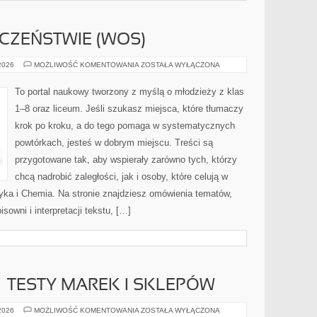
CZEŃSTWIE (WOS)
WIEDZA
 2026
MOŻLIWOŚĆ KOMENTOWANIA
ZOSTAŁA WYŁĄCZONA
O
SPOŁECZEŃSTWIE
(WOS)
To portal naukowy tworzony z myślą o młodzieży z klas
1–8 oraz liceum. Jeśli szukasz miejsca, które tłumaczy
krok po kroku, a do tego pomaga w systematycznych
powtórkach, jesteś w dobrym miejscu. Treści są
przygotowane tak, aby wspierały zarówno tych, którzy
chcą nadrobić zaległości, jak i osoby, które celują w
ka i Chemia. Na stronie znajdziesz omówienia tematów,
isowni i interpretacji tekstu, […]
– TESTY MAREK I SKLEPÓW
ZAKUPY
 2026
MOŻLIWOŚĆ KOMENTOWANIA
ZOSTAŁA WYŁĄCZONA