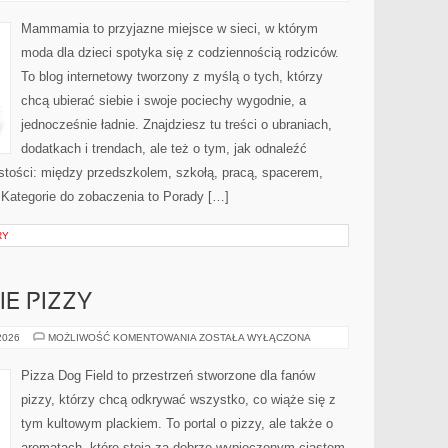
ONLINE
–
TESTY
Mammamia to przyjazne miejsce w sieci, w którym
MAREK
I
moda dla dzieci spotyka się z codziennością rodziców.
SKLEPÓW
To blog internetowy tworzony z myślą o tych, którzy
chcą ubierać siebie i swoje pociechy wygodnie, a
jednocześnie ładnie. Znajdziesz tu treści o ubraniach,
dodatkach i trendach, ale też o tym, jak odnaleźć
istości: między przedszkolem, szkołą, pracą, spacerem,
. Kategorie do zobaczenia to Porady […]
RY
E PIZZY
TRENDY
 2026
MOŻLIWOŚĆ KOMENTOWANIA
ZOSTAŁA WYŁĄCZONA
W
ŚWIECIE
PIZZY
Pizza Dog Field to przestrzeń stworzone dla fanów
pizzy, którzy chcą odkrywać wszystko, co wiąże się z
tym kultowym plackiem. To portal o pizzy, ale także o
aromatach, które stoją za dobrze wypieczonym ciastem,