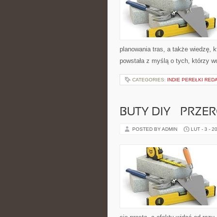
planowania tras, a także wiedzę, 
powstała z myślą o tych, którzy w
CATEGORIES:
INDIE PEREŁKI RED
BUTY DIY – PRZE
POSTED BY ADMIN
LUT - 3 - 2