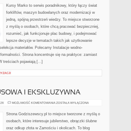
W
BUDOWNICTWIE
Kursy Marko to serwis poradnikowy, który łączy świat
forkliftów, maszyn budowlanych oraz modernizacji w
jedną, spójną przestrzeń wiedzy. To miejsce stworzone
z myślą o osobach, które chcą pracować bezpieczniej,
rozumieć, jak funkcjonuje plac budowy, i podejmować
lepsze decyzje w tematach takich jak użytkowanie
selekcja materiałów. Polecamy Instalacje wodno-
 formalności. Strona koncentruje się na praktyce: zamiast
W treściach pojawiają […]
YZACJI
SUSOWA I EKSKLUZYWNA
BIŻUTERIA
026
MOŻLIWOŚĆ KOMENTOWANIA
ZOSTAŁA WYŁĄCZONA
LUKSUSOWA
I
EKSKLUZYWNA
Strona Godziszewscy.pl to miejsce tworzone z myślą o
osobach, które interesuje jubilerstwo, obrączki ślubne
oraz odkup złota w Zamościu i okolicach. To blog