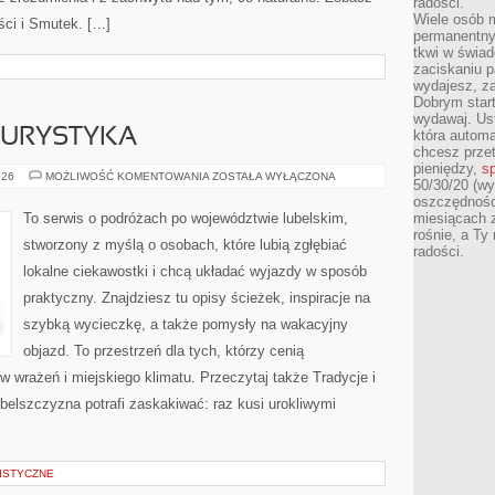
radości.
Wiele osób m
ści i Smutek. […]
permanentny
tkwi w świa
zaciskaniu p
wydajesz, z
Dobrym start
wydawaj. Ust
TURYSTYKA
która automa
chcesz prze
pieniędzy,
sp
NOCLEGI
026
MOŻLIWOŚĆ KOMENTOWANIA
ZOSTAŁA WYŁĄCZONA
50/30/20 (wy
I
AGROTURYSTYKA
oszczędności
To serwis o podróżach po województwie lubelskim,
miesiącach 
rośnie, a Ty
stworzony z myślą o osobach, które lubią zgłębiać
radości.
lokalne ciekawostki i chcą układać wyjazdy w sposób
praktyczny. Znajdziesz tu opisy ścieżek, inspiracje na
szybką wycieczkę, a także pomysły na wakacyjny
objazd. To przestrzeń dla tych, którzy cenią
w wrażeń i miejskiego klimatu. Przeczytaj także Tradycje i
ubelszczyzna potrafi zaskakiwać: raz kusi urokliwymi
ISTYCZNE