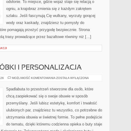
odsłonie. To miejsce, gdzie wojaż staje się relacją o
ogniu, a krajobraz zmienia się z każdym zakrętem
szlaku. Jeśli fascynują Cię wulkany, wyrzuty gorącej
wody oraz kaskady, znajdziesz tu pomysły do
które pomagają przeżyć przygodę bezpiecznie. Strona
olą trasy prowadzące przez bazaltowe równiny niż […]
AKCJI
RÓBKI I PERSONALIZACJA
BUTY
026
MOŻLIWOŚĆ KOMENTOWANIA
ZOSTAŁA WYŁĄCZONA
DIY
–
PRZERÓBKI
Spadlabuta to przestrzeń stworzone dla osób, które
I
PERSONALIZACJA
chcą zaopiekować się o swoje obuwie w sposób
przemyślany. Jeśli lubisz estetykę, komfort i trwałość
ulubionych par, znajdziesz tu wszystko, co potrzebne do
utrzymania obuwia w świetnej formie. To pełne podejście
do tematu, dzięki któremu codzienna opieka o buty staje