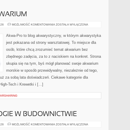
KWARIUM
PROBLEMY
026
MOŻLIWOŚĆ KOMENTOWANIA
ZOSTAŁA WYŁĄCZONA
W
AKWARIUM
Akwa-Pro to blog akwarystyczny, w którym akwarystyka
jest pokazana od strony warsztatowej. To miejsce dla
osób, które chcą zrozumieć temat akwarium bez
zbędnego zadęcia, za to z naciskiem na konkret. Strona
skupia się na tym, byś mógł planować swoje akwarium
morskie w sposób przewidywalny, niezależnie od tego,
już za sobą lata doświadczeń. Ciekawe kategorie dla
High-Tech i Krewetki i […]
CARSHARING
GIE W BUDOWNICTWIE
NOWE
026
MOŻLIWOŚĆ KOMENTOWANIA
ZOSTAŁA WYŁĄCZONA
TECHNOLOGIE