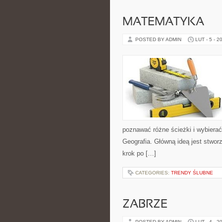
MATEMATYKA
POSTED BY ADMIN
LUT - 5 - 2
poznawać różne ścieżki i wybierać
Geografia. Główną ideą jest stworz
krok po […]
CATEGORIES:
TRENDY ŚLUBNE
ZABRZE
POSTED BY ADMIN
LUT - 4 - 2