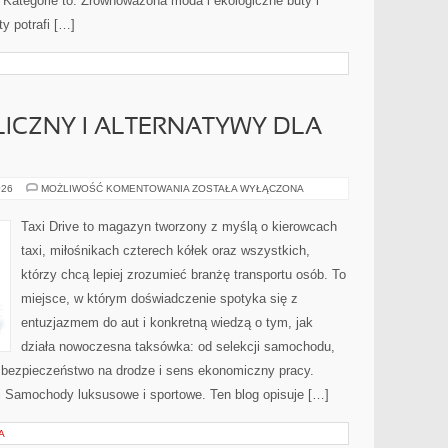
. Kategorie to: Zrównoważona moda i ekologiczne buty i
ty potrafi […]
ICZNY I ALTERNATYWY DLA
TRANSPORT
026
MOŻLIWOŚĆ KOMENTOWANIA
ZOSTAŁA WYŁĄCZONA
PUBLICZNY
I
ALTERNATYWY
Taxi Drive to magazyn tworzony z myślą o kierowcach
DLA
AUT
taxi, miłośnikach czterech kółek oraz wszystkich,
którzy chcą lepiej zrozumieć branżę transportu osób. To
miejsce, w którym doświadczenie spotyka się z
entuzjazmem do aut i konkretną wiedzą o tym, jak
działa nowoczesna taksówka: od selekcji samochodu,
 bezpieczeństwo na drodze i sens ekonomiczny pracy.
 Samochody luksusowe i sportowe. Ten blog opisuje […]
A