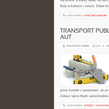
się prosta, a efekty widać od razu
Buty w kulturze i sztuce. Dobre bu
CATEGORIES:
KARCZMAJANDURA
TRANSPORT PUBL
AUT
POSTED BY ADMIN
LUT - 2 - 2
przez kontakt z pasażerem, aż po
Zobacz także Marki samochodów i
CATEGORIES:
SPRZĘT I AKCESORI