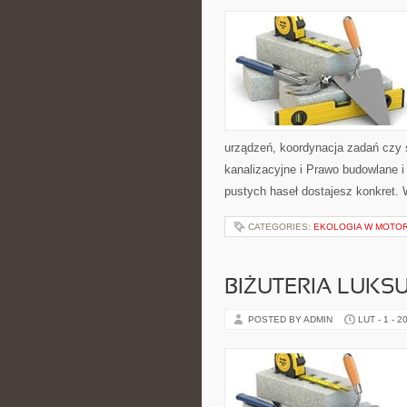
urządzeń, koordynacja zadań czy 
kanalizacyjne i Prawo budowlane i
pustych haseł dostajesz konkret. 
CATEGORIES:
EKOLOGIA W MOTOR
BIŻUTERIA LUK
POSTED BY ADMIN
LUT - 1 - 2