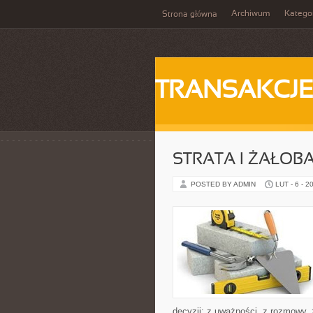
Archiwum
Katego
Strona główna
TRANSAKCJ
STRATA I ŻAŁOB
POSTED BY ADMIN
LUT - 6 - 2
decyzji: z uważności, z rozmowy, 