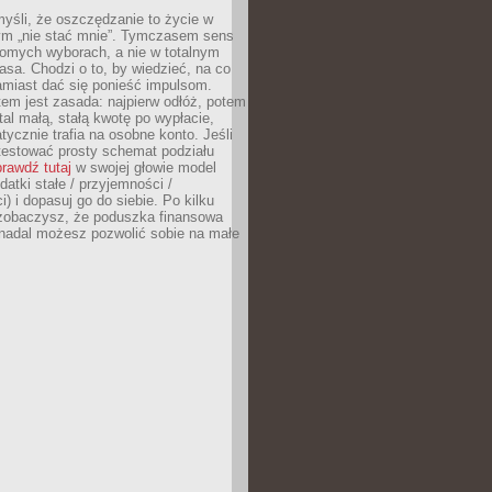
yśli, że oszczędzanie to życie w
m „nie stać mnie”. Tymczasem sens
domych wyborach, a nie w totalnym
asa. Chodzi o to, by wiedzieć, na co
amiast dać się ponieść impulsom.
em jest zasada: najpierw odłóż, potem
al małą, stałą kwotę po wypłacie,
tycznie trafia na osobne konto. Jeśli
testować prosty schemat podziału
rawdź tutaj
w swojej głowie model
datki stałe / przyjemności /
) i dopasuj go do siebie. Po kilku
zobaczysz, że poduszka finansowa
 nadal możesz pozwolić sobie na małe