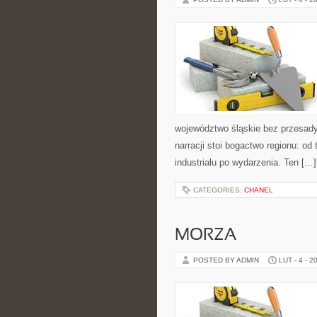
województwo śląskie bez przesady,
narracji stoi bogactwo regionu: od
industrialu po wydarzenia. Ten […]
CATEGORIES:
CHANEL
MORZA
POSTED BY ADMIN
LUT - 4 - 2