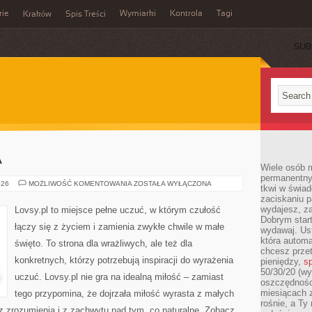
rie
Wymiarki
Kontrola
Tagi
Kraków
Spis Treści
SUB
E
A
Wiele osób m
permanentny
STRATA
026
MOŻLIWOŚĆ KOMENTOWANIA
ZOSTAŁA WYŁĄCZONA
tkwi w świa
I
zaciskaniu p
ŻAŁOBA
wydajesz, z
Lovsy.pl to miejsce pełne uczuć, w którym czułość
Dobrym start
łączy się z życiem i zamienia zwykłe chwile w małe
wydawaj. Ust
która automa
święto. To strona dla wrażliwych, ale też dla
chcesz prze
konkretnych, którzy potrzebują inspiracji do wyrażenia
pieniędzy,
sp
50/30/20 (wy
uczuć. Lovsy.pl nie gra na idealną miłość – zamiast
oszczędności
miesiącach 
tego przypomina, że dojrzała miłość wyrasta z małych
rośnie, a Ty
z zrozumienia i z zachwytu nad tym, co naturalne. Zobacz