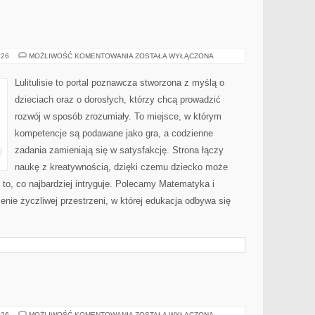
MATEMATYKA
026
MOŻLIWOŚĆ KOMENTOWANIA
ZOSTAŁA WYŁĄCZONA
Lulitulisie to portal poznawcza stworzona z myślą o
dzieciach oraz o dorosłych, którzy chcą prowadzić
rozwój w sposób zrozumiały. To miejsce, w którym
kompetencje są podawane jako gra, a codzienne
zadania zamieniają się w satysfakcję. Strona łączy
naukę z kreatywnością, dzięki czemu dziecko może
 to, co najbardziej intryguje. Polecamy Matematyka i
enie życzliwej przestrzeni, w której edukacja odbywa się
ZABRZE
026
MOŻLIWOŚĆ KOMENTOWANIA
ZOSTAŁA WYŁĄCZONA