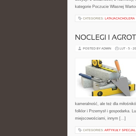
kategorie Poczucie Własnej Warto
CATEGORIES:
LATAJACACHOLERA
NOCLEGI I AGRO
POSTED BY ADMIN
LUT - 5 - 2
kameralność, ale też dla miłośnikó
folklor i Przemysł i gospodarka. L
miejscowościami, innym […]
CATEGORIES:
ARTYKUŁY SPECJAL