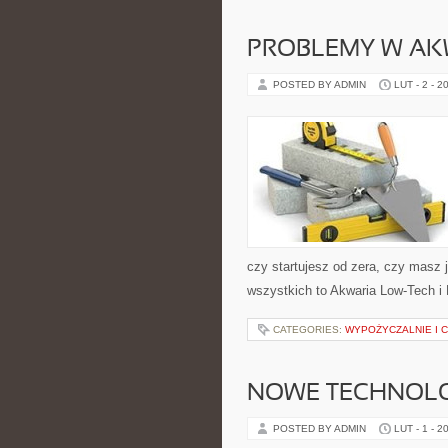
PROBLEMY W A
POSTED BY ADMIN
LUT - 2 - 2
czy startujesz od zera, czy masz 
wszystkich to Akwaria Low-Tech i 
CATEGORIES:
WYPOŻYCZALNIE I 
NOWE TECHNOLO
POSTED BY ADMIN
LUT - 1 - 2