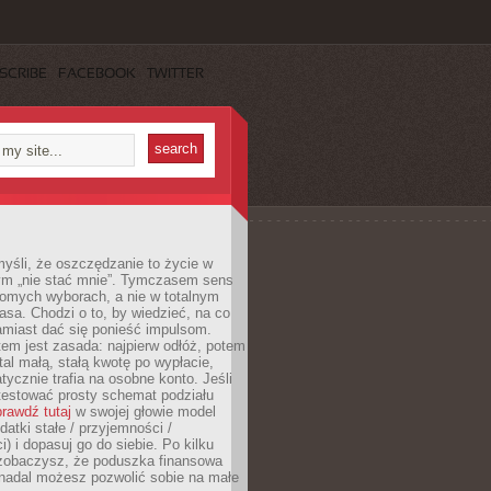
SCRIBE
FACEBOOK
TWITTER
yśli, że oszczędzanie to życie w
m „nie stać mnie”. Tymczasem sens
domych wyborach, a nie w totalnym
asa. Chodzi o to, by wiedzieć, na co
amiast dać się ponieść impulsom.
em jest zasada: najpierw odłóż, potem
al małą, stałą kwotę po wypłacie,
tycznie trafia na osobne konto. Jeśli
testować prosty schemat podziału
rawdź tutaj
w swojej głowie model
datki stałe / przyjemności /
) i dopasuj go do siebie. Po kilku
zobaczysz, że poduszka finansowa
 nadal możesz pozwolić sobie na małe