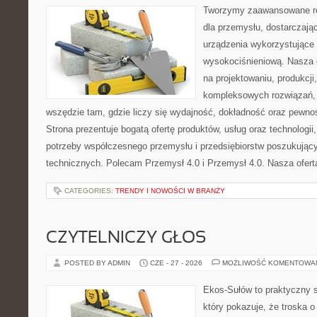
Tworzymy zaawansowane ro
dla przemysłu, dostarczaj
urządzenia wykorzystujące 
wysokociśnieniową. Nasza d
na projektowaniu, produkcji
kompleksowych rozwiązań, 
wszędzie tam, gdzie liczy się wydajność, dokładność oraz pew
Strona prezentuje bogatą ofertę produktów, usług oraz technologii
potrzeby współczesnego przemysłu i przedsiębiorstw poszukują
technicznych. Polecam Przemysł 4.0 i Przemysł 4.0. Nasza oferta
CATEGORIES:
TRENDY I NOWOŚCI W BRANŻY
CZYTELNICZY GŁOS
POSTED BY ADMIN
CZE - 27 - 2026
MOŻLIWOŚĆ KOMENTOWA
Ekos-Sułów to praktyczny s
który pokazuje, że troska 