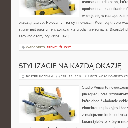
asortymentu dla osób, któr
opartymi na składnikach roś
wpisuje się w rosnące zain
bliższą naturze. Polecamy Trendy i nowości i Kosmetyki zero 
strony jest asortyment związany z urodą i pielęgnacją. Bioarp24.
zarówno osoby prywatne, jak […]
CATEGORIES:
TRENDY ŚLUBNE
STYLIZACJE NA KAŻDĄ OKAZJĘ
POSTED BY ADMIN
CZE - 19 - 2026
MOŻLIWOŚĆ KOMENTOWA
Studio Veriss to nowoczes
pielęgnacji oraz przydatny
które chcą świadomie dobi
charakter inspiracyjny i łą
z makijażem krok po kroku.
kosmetyków, w którym moż