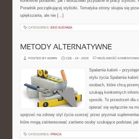
konkretne poradniki, jak i wskazówki przydatne w pracy stylistki.
Poradnik początkującej stylistki. Tematyka strony skupia się pr
upiększania, ale nie […]
CATEGORIES:
EKO KUCHNIA
METODY ALTERNATYWNE
POSTED BY ADMIN
CZE - 18 - 2026
MOŻLIWOŚĆ KOMENTOWA
Spalarnia kalorii – przyst
stylu życia Spalarnia kalori
osobach, które chcą przemyś
szukają konkretnych inform
sposób. To przestrzeń dla c
opierać się wyłącznie na m
spojrzeć na zdrowy styl życia szerzej: przez pryzmat suplementac
które mogą zainteresować zarówno osoby szukające podstaw, jak 
CATEGORIES:
PRACA