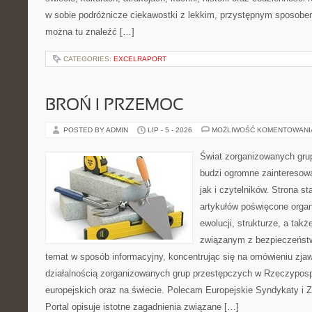
w sobie podróżnicze ciekawostki z lekkim, przystępnym sposobe
można tu znaleźć […]
CATEGORIES:
EXCELRAPORT
BROŃ I PRZEMOC
POSTED BY ADMIN
LIP - 5 - 2026
MOŻLIWOŚĆ KOMENTOWAN
Świat zorganizowanych grup
budzi ogromne zainteresowa
jak i czytelników. Strona s
artykułów poświęcone orga
ewolucji, strukturze, a ta
związanym z bezpieczeństw
temat w sposób informacyjny, koncentrując się na omówieniu zja
działalnością zorganizowanych grup przestępczych w Rzeczypospo
europejskich oraz na świecie. Polecam Europejskie Syndykaty i 
Portal opisuje istotne zagadnienia związane […]