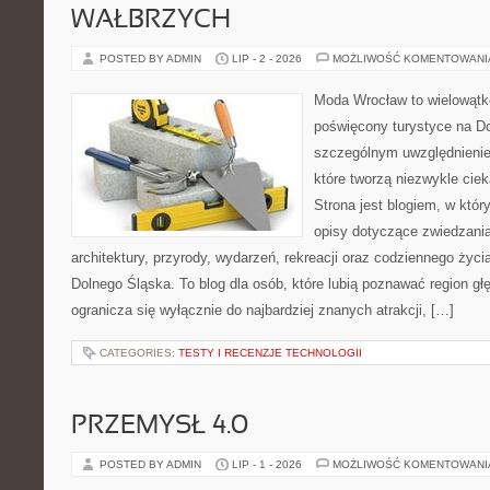
WAŁBRZYCH
POSTED BY ADMIN
LIP - 2 - 2026
MOŻLIWOŚĆ KOMENTOWAN
Moda Wrocław to wielowątk
poświęcony turystyce na D
szczególnym uwzględnienie
które tworzą niezwykle cie
Strona jest blogiem, w kt
opisy dotyczące zwiedzania, 
architektury, przyrody, wydarzeń, rekreacji oraz codziennego życ
Dolnego Śląska. To blog dla osób, które lubią poznawać region gł
ogranicza się wyłącznie do najbardziej znanych atrakcji, […]
CATEGORIES:
TESTY I RECENZJE TECHNOLOGII
PRZEMYSŁ 4.0
POSTED BY ADMIN
LIP - 1 - 2026
MOŻLIWOŚĆ KOMENTOWAN