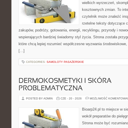
wielkich wyrzeczeń, skompl
kosztownych zmian. To int
czytelnik może znaleźć insp
rzetelne teksty dotyczące
zakupów, podróży, gotowania, energii, recyklingu, przyrody i no
wspierających bardziej świadomy styl życia. Strona została przy
które chcą lepiej rozumieć współczesne wyzwania środowiskowe, 
[…]
CATEGORIES:
SAMOLOTY PASAŻERSKIE
DERMOKOSMETYKI I SKÓRA
PROBLEMATYCZNA
POSTED BY ADMIN
CZE - 20 - 2026
MOŻLIWOŚĆ KOMENTOWA
Bioarp24.pl to miejsce w sie
wokół preparatów do pielęgna
Strona może być rozumiana 