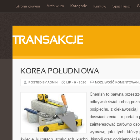
Archiwum
Kategorie
W
Strona główna
Kraków
Spis Treści
TRANSAKCJE
KOREA POŁUDNIOWA
POSTED BY ADMIN
LIP - 6 - 2026
MOŻLIWOŚĆ KOMENTOWAN
Cherrish to barwna przestrz
odkrywać świat i chcą pozn
pośpiechu, z ciekawością i
doświadczenia. To portal o
zainteresować zarówno oso
wyprawę, jak i tych, którzy 
świecie, kulturach, atrakcjach, kuchni, historii oraz codzienności