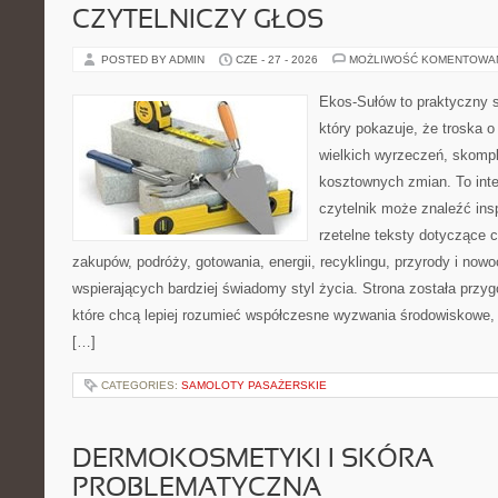
CZYTELNICZY GŁOS
POSTED BY ADMIN
CZE - 27 - 2026
MOŻLIWOŚĆ KOMENTOWA
Ekos-Sułów to praktyczny s
który pokazuje, że troska 
wielkich wyrzeczeń, skompl
kosztownych zmian. To int
czytelnik może znaleźć insp
rzetelne teksty dotyczące
zakupów, podróży, gotowania, energii, recyklingu, przyrody i no
wspierających bardziej świadomy styl życia. Strona została przy
które chcą lepiej rozumieć współczesne wyzwania środowiskowe, 
[…]
CATEGORIES:
SAMOLOTY PASAŻERSKIE
DERMOKOSMETYKI I SKÓRA
PROBLEMATYCZNA