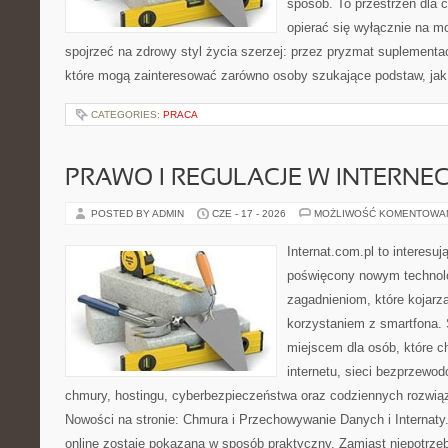
sposób. To przestrzeń dla c
opierać się wyłącznie na m
spojrzeć na zdrowy styl życia szerzej: przez pryzmat suplementac
które mogą zainteresować zarówno osoby szukające podstaw, jak 
CATEGORIES:
PRACA
PRAWO I REGULACJE W INTERNEC
POSTED BY ADMIN
CZE - 17 - 2026
MOŻLIWOŚĆ KOMENTOWA
Internat.com.pl to interesu
poświęcony nowym technol
zagadnieniom, które kojarz
korzystaniem z smartfona.
miejscem dla osób, które c
internetu, sieci bezprzewo
chmury, hostingu, cyberbezpieczeństwa oraz codziennych rozwią
Nowości na stronie: Chmura i Przechowywanie Danych i Internaty.
online zostaje pokazana w sposób praktyczny. Zamiast niepotrze