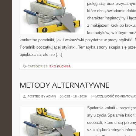
pielęgnacji oraz przydatny
które chcą świadomie dobi
charakter inspiracyjny i łą
z makijażem krok po kroku.
kosmetyków, w którym moż
konkretne poradniki, jak i wskazówki przydatne w pracy stylistki.
Poradnik początkującej stylistki. Tematyka strony skupia się pr
upiększania, ale nie […]
CATEGORIES:
EKO KUCHNIA
METODY ALTERNATYWNE
POSTED BY ADMIN
CZE - 18 - 2026
MOŻLIWOŚĆ KOMENTOWA
Spalarnia kalorii – przyst
stylu życia Spalarnia kalori
osobach, które chcą przemyś
szukają konkretnych inform