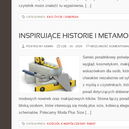
czytelnik może znaleźć tu wyjaśnienia, […]
CATEGORIES:
EKO ŻYCIE I ENERGIA
INSPIRUJĄCE HISTORIE I METAM
POSTED BY ADMIN
CZE - 16 - 2026
MOŻLIWOŚĆ KOMENTOWA
Serwis poradnikowy poświęc
wygląd, kosmetykom, maki
wskazówkom dla osób, któr
charakter niezależnie od sy
z myślą o czytelnikach, kt
porad dotyczących dobieran
modowych nowinek oraz makijażowych trików. Strona łączy pora
bliską osobom, które interesują się modą plus size, kobiecą eleg
schematów. Polecamy Moda Plus Size […]
CATEGORIES:
KOŚCIÓŁ A WSPÓŁCZESNY ŚWIAT