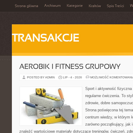
Archiwum
Kategorie
W
Strona główna
Kraków
Spis Treści
TRANSAKCJE
AEROBIK I FITNESS GRUPOWY
POSTED BY ADMIN
LIP - 4 - 2026
MOŻLIWOŚĆ KOMENTOWAN
Sport i aktywność fizyczna 
regularne ćwiczenia. To sty
zdrowie, dobre samopoczuci
Strona poświęcona tej tem
centrum wiedzy, w którym k
zarówno początkujący, jak
znaleźć wartościowe materiały dotyczące treningów, ćwiczeń, zdr