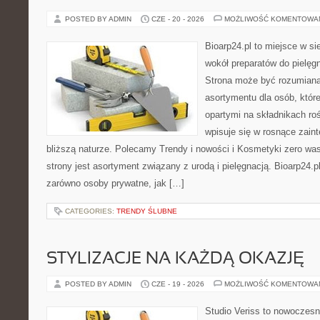
POSTED BY ADMIN
CZE - 20 - 2026
MOŻLIWOŚĆ KOMENTOWA
Bioarp24.pl to miejsce w sie
wokół preparatów do pielęgna
Strona może być rozumiana 
asortymentu dla osób, któr
opartymi na składnikach roś
wpisuje się w rosnące zain
bliższą naturze. Polecamy Trendy i nowości i Kosmetyki zero 
strony jest asortyment związany z urodą i pielęgnacją. Bioarp24.
zarówno osoby prywatne, jak […]
CATEGORIES:
TRENDY ŚLUBNE
STYLIZACJE NA KAŻDĄ OKAZJĘ
POSTED BY ADMIN
CZE - 19 - 2026
MOŻLIWOŚĆ KOMENTOWA
Studio Veriss to nowoczes