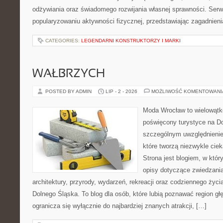
odżywiania oraz świadomego rozwijania własnej sprawności. Serwi
popularyzowaniu aktywności fizycznej, przedstawiając zagadnien
CATEGORIES:
LEGENDARNI KONSTRUKTORZY I MARKI
WAŁBRZYCH
POSTED BY ADMIN
LIP - 2 - 2026
MOŻLIWOŚĆ KOMENTOWAN
Moda Wrocław to wielowątk
poświęcony turystyce na D
szczególnym uwzględnienie
które tworzą niezwykle cie
Strona jest blogiem, w kt
opisy dotyczące zwiedzania, 
architektury, przyrody, wydarzeń, rekreacji oraz codziennego życ
Dolnego Śląska. To blog dla osób, które lubią poznawać region gł
ogranicza się wyłącznie do najbardziej znanych atrakcji, […]