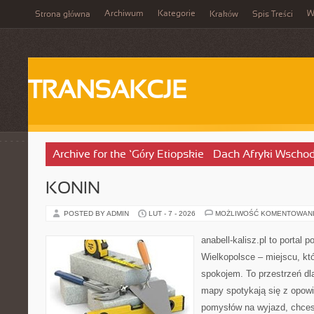
Archiwum
Kategorie
W
Strona główna
Kraków
Spis Treści
TRANSAKCJE
Archive for the ‘Góry Etiopskie – Dach Afryki Wscho
KONIN
POSTED BY ADMIN
LUT - 7 - 2026
MOŻLIWOŚĆ KOMENTOWAN
anabell-kalisz.pl to portal 
Wielkopolsce – miejscu, któ
spokojem. To przestrzeń dl
mapy spotykają się z opowi
pomysłów na wyjazd, chces