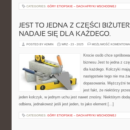
CATEGORIES:
GÓRY ETIOPSKIE – DACH AFRYKI WSCHODNIEJ
JEST TO JEDNA Z CZĘŚCI BIŻUTER
NADAJE SIĘ DLA KAŻDEGO.
POSTED BY ADMIN
WRZ - 23 - 2025
MOŻLIWOŚĆ KOMENTOWA
Krocie osób chce spróbować
biznesu Jest to jedna z częś
dla każdego. Kolczyki mają 
następstwie tego nie ma ż
dopasowania. Mężczyźni te
jest fakt, że niektórzy przes
jeden kolczyk, w jednym uchu jest nawet znośny. Niektórym doda
odbiera, jednakowoż jeśli jest jeden, to jako element […]
CATEGORIES:
GÓRY ETIOPSKIE – DACH AFRYKI WSCHODNIEJ