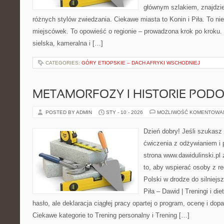
głównym szlakiem, znajdzie
różnych stylów zwiedzania. Ciekawe miasta to Konin i Piła. To nie
miejscówek. To opowieść o regionie – prowadzona krok po kroku. 
sielska, kameralna i […]
CATEGORIES:
GÓRY ETIOPSKIE – DACH AFRYKI WSCHODNIEJ
METAMORFOZY I HISTORIE POD
POSTED BY ADMIN
STY - 10 - 2026
MOŻLIWOŚĆ KOMENTOWA
Dzień dobry! Jeśli szukasz 
ćwiczenia z odżywianiem i
strona www.dawidulinski.pl
to, aby wspierać osoby z re
Polski w drodze do silniejs
Piła – Dawid | Treningi i die
hasło, ale deklaracja ciągłej pracy opartej o program, ocenę i do
Ciekawe kategorie to Trening personalny i Trening […]