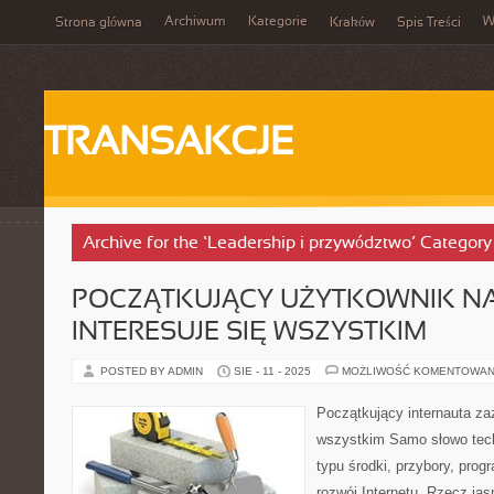
Archiwum
Kategorie
W
Strona główna
Kraków
Spis Treści
TRANSAKCJE
Archive for the ‘Leadership i przywództwo’ Category
POCZĄTKUJĄCY UŻYTKOWNIK N
INTERESUJE SIĘ WSZYSTKIM
POSTED BY ADMIN
SIE - 11 - 2025
MOŻLIWOŚĆ KOMENTOWAN
Początkujący internauta zaz
wszystkim Samo słowo tec
typu środki, przybory, prog
rozwój Internetu. Rzecz ja