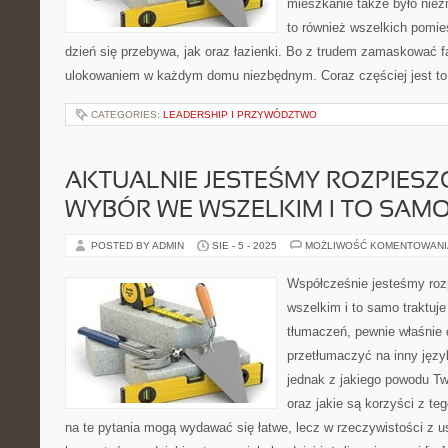
mieszkanie także było niez
to również wszelkich pomie
dzień się przebywa, jak oraz łazienki. Bo z trudem zamaskować fa
ulokowaniem w każdym domu niezbędnym. Coraz częściej jest to
CATEGORIES:
LEADERSHIP I PRZYWÓDZTWO
AKTUALNIE JESTEŚMY ROZPIESZ
WYBÓR WE WSZELKIM I TO SAM
POSTED BY ADMIN
SIE - 5 - 2025
MOŻLIWOŚĆ KOMENTOWAN
Współcześnie jesteśmy roz
wszelkim i to samo traktuje
tłumaczeń, pewnie właśnie 
przetłumaczyć na inny język
jednak z jakiego powodu Two
oraz jakie są korzyści z t
na te pytania mogą wydawać się łatwe, lecz w rzeczywistości z us