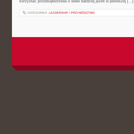
korzystać przedsiębiorstwa o wiele bardziej jeżeli w pierwszej […]
CATEGORIES:
LEADERSHIP I PRZYWÓDZTWO