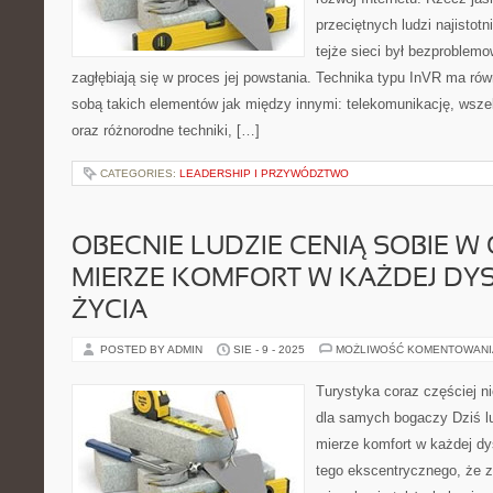
przeciętnych ludzi najistotn
tejże sieci był bezproblemo
zagłębiają się w proces jej powstania. Technika typu InVR ma rów
sobą takich elementów jak między innymi: telekomunikację, wszel
oraz różnorodne techniki, […]
CATEGORIES:
LEADERSHIP I PRZYWÓDZTWO
OBECNIE LUDZIE CENIĄ SOBIE W
MIERZE KOMFORT W KAŻDEJ DYS
ŻYCIA
POSTED BY ADMIN
SIE - 9 - 2025
MOŻLIWOŚĆ KOMENTOWAN
Turystyka coraz częściej ni
dla samych bogaczy Dziś lu
mierze komfort w każdej dy
tego ekscentrycznego, że z