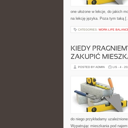
one ułożone w lekcje, do jakich 
na lekcję języka. Poza tym taką [
CATEGORIES:
WORK-LIFE BALANC
KIEDY PRAGNIE
ZAKUPIĆ MIESZK
POSTED BY ADMIN
LIS - 4 - 2
do niego przykładamy uzależnione 
Wypatrując mieszkania pod najem 