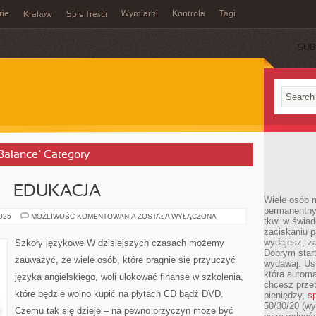
rie
Wymiarki
Kontrola
Tagi
Kraków
Spis Treści
SUB
E
 Balance’ Category
 – EDUKACJA
Wiele osób m
permanentny
JĘZYK
2025
MOŻLIWOŚĆ KOMENTOWANIA
ZOSTAŁA WYŁĄCZONA
tkwi w świa
ANGIELSKI
zaciskaniu p
–
EDUKACJA
wydajesz, z
Szkoły językowe W dzisiejszych czasach możemy
Dobrym start
zauważyć, że wiele osób, które pragnie się przyuczyć
wydawaj. Ust
która automa
języka angielskiego, woli ulokować finanse w szkolenia,
chcesz prze
które będzie wolno kupić na płytach CD bądź DVD.
pieniędzy,
sp
50/30/20 (wy
Czemu tak się dzieje – na pewno przyczyn może być