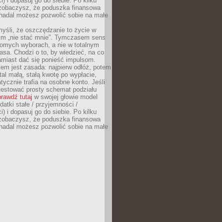
) i dopasuj go do siebie. Po kilku
zobaczysz, że poduszka finansowa
 nadal możesz pozwolić sobie na małe
yśli, że oszczędzanie to życie w
m „nie stać mnie”. Tymczasem sens
domych wyborach, a nie w totalnym
asa. Chodzi o to, by wiedzieć, na co
amiast dać się ponieść impulsom.
em jest zasada: najpierw odłóż, potem
al małą, stałą kwotę po wypłacie,
tycznie trafia na osobne konto. Jeśli
testować prosty schemat podziału
rawdź tutaj
w swojej głowie model
datki stałe / przyjemności /
) i dopasuj go do siebie. Po kilku
zobaczysz, że poduszka finansowa
 nadal możesz pozwolić sobie na małe