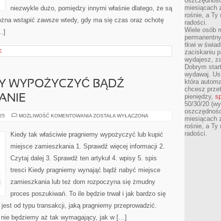
oszczędności
miesiącach 
niezwykle dużo, pomiędzy innymi właśnie dlatego, że są
rośnie, a Ty
można wstąpić zawsze wtedy, gdy ma się czas oraz ochotę
radości.
Wiele osób m
…]
permanentny
tkwi w świa
E
zaciskaniu p
wydajesz, z
Dobrym start
wydawaj. Ust
która automa
MY WYPOŻYCZYĆ BĄDŹ
chcesz prze
pieniędzy,
sp
ANIE
50/30/20 (wy
oszczędności
KIEDY
025
MOŻLIWOŚĆ KOMENTOWANIA
ZOSTAŁA WYŁĄCZONA
miesiącach 
PRAGNIEMY
rośnie, a Ty
WYPOŻYCZYĆ
BĄDŹ
radości.
Kiedy tak właściwie pragniemy wypożyczyć lub kupić
ZAKUPIĆ
MIESZKANIE
miejsce zamieszkania 1. Sprawdź więcej informacji 2.
Czytaj dalej 3. Sprawdź ten artykuł 4. wpisy 5. spis
tresci Kiedy pragniemy wynająć bądź nabyć miejsce
zamieszkania lub też dom rozpoczyna się żmudny
proces poszukiwań. To ile będzie trwał i jak bardzo się
jest od typu transakcji, jaką pragniemy przeprowadzić.
nie będziemy aż tak wymagający, jak w […]