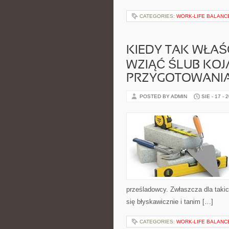
CATEGORIES:
WORK-LIFE BALANC
KIEDY TAK WŁAŚ
WZIĄĆ ŚLUB KOJ
PRZYGOTOWANI
POSTED BY ADMIN
SIE - 17 - 
prześladowcy. Zwłaszcza dla taki
się błyskawicznie i tanim […]
CATEGORIES:
WORK-LIFE BALANC