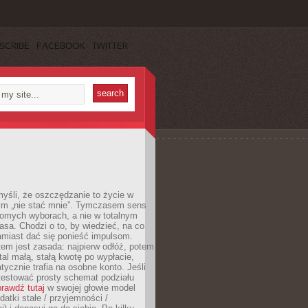
SCRIBE
FACEBOOK
TWITTER
yśli, że oszczędzanie to życie w
m „nie stać mnie”. Tymczasem sens
domych wyborach, a nie w totalnym
asa. Chodzi o to, by wiedzieć, na co
amiast dać się ponieść impulsom.
em jest zasada: najpierw odłóż, potem
al małą, stałą kwotę po wypłacie,
tycznie trafia na osobne konto. Jeśli
testować prosty schemat podziału
rawdź tutaj
w swojej głowie model
datki stałe / przyjemności /