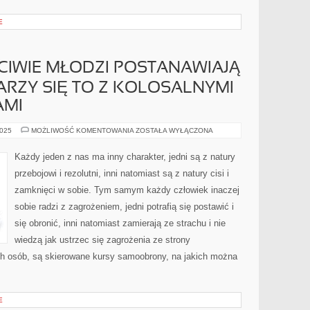
E
CIWIE MŁODZI POSTANAWIAJĄ
ARZY SIĘ TO Z KOLOSALNYMI
AMI
KIEDY
2025
MOŻLIWOŚĆ KOMENTOWANIA
ZOSTAŁA WYŁĄCZONA
TAK
WŁAŚCIWIE
MŁODZI
Każdy jeden z nas ma inny charakter, jedni są z natury
POSTANAWIAJĄ
WZIĄĆ
przebojowi i rezolutni, inni natomiast są z natury cisi i
ŚLUB
KOJARZY
zamknięci w sobie. Tym samym każdy człowiek inaczej
SIĘ
TO
sobie radzi z zagrożeniem, jedni potrafią się postawić i
Z
KOLOSALNYMI
PRZYGOTOWANIAMI
się obronić, inni natomiast zamierają ze strachu i nie
wiedzą jak ustrzec się zagrożenia ze strony
ch osób, są skierowane kursy samoobrony, na jakich można
E