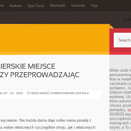
rie
Wymiarki
Kontrola
Tagi
Kraków
Spis Treści
SUB
E
IERSKIE MIEJSCE
Wiele osób m
CZY PRZEPROWADZAJĄC
permanentny
tkwi w świa
zaciskaniu p
wydajesz, z
Dobrym start
ARANŻUJĄC
LIP - 14 - 2025
MOŻLIWOŚĆ KOMENTOWANIA
ZOSTAŁA
PIONIERSKIE
wydawaj. Ust
MIEJSCE
która automa
ZAMIESZKANIA
chcesz prze
CZY
PRZEPROWADZAJĄC
pieniędzy,
sp
REMONT
50/30/20 (wy
oszczędności
 wyzwanie. Nie każda dama daje sobie sama poradę z
miesiącach 
dla siebie właściwych szczegółów stroju, jak i właściwych
rośnie, a Ty