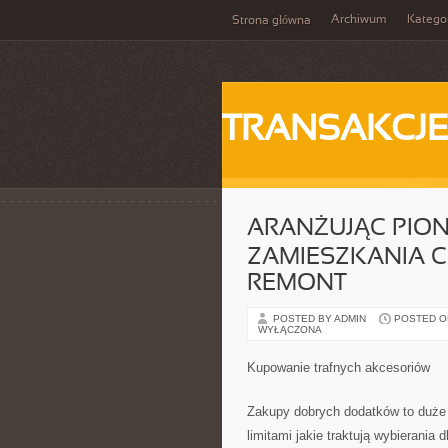
Archiwum
Katego
Strona główna
TRANSAKCJ
ARANŻUJĄC PION
ZAMIESZKANIA 
REMONT
POSTED BY ADMIN
POSTED ON 
WYŁĄCZONA
Kupowanie trafnych akcesoriów
Zakupy dobrych dodatków to duże
limitami jakie traktują wybierania 