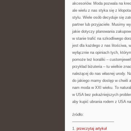
akcesoriów. Moda pozwala na kreo
ale wielu z nas styka się z kłopo
stylu. Wiele osób decyduje się za
partner lub przyjaciele. Musimy w
jakie dotyczy planowania zakupow
w stanie trafić na szkodliwego dor
jest dla każdego z nas litościwa,
wyłącznie na opiniach tych, który
pomoże też koraliki – customjewell
przykład biżuteria – tu wielkie zn
należącej do nas własnej urody. Na
do jakiego mamy dostęp w chwili ak
nam moda w XXI wieku. To natural
w USA bez pokaźniejszych problemó
aby kupić ubrania rodem z USA na
źródło:
———————————
1.
przeczytaj artykuł