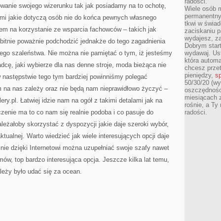
radości.
wanie swojego wizerunku tak jak posiadamy na to ochotę,
Wiele osób m
permanentny
tami jakie dotyczą osób nie do końca pewnych własnego
tkwi w świa
tem na korzystanie ze wsparcia fachowców – takich jak
zaciskaniu p
wydajesz, z
ybitnie poważnie podchodzić jednakże do tego zagadnienia
Dobrym start
ego szaleństwa. Nie można nie pamiętać o tym, iż jesteśmy
wydawaj. Ust
która automa
adcę, jaki wybierze dla nas denne stroje, moda bieżąca nie
chcesz prze
pieniędzy,
sp
 w następstwie tego tym bardziej powinniśmy polegać
50/30/20 (wy
m na nas zależy oraz nie będą nam nieprawidłowo życzyć –
oszczędności
miesiącach 
ery.pl. Łatwiej idzie nam na ogół z takimi detalami jak na
rośnie, a Ty
aczenie ma to co nam się realnie podoba i co pasuje do
radości.
leżałoby skorzystać z dyspozycji jakie daje szeroki wybór,
tualnej. Warto wiedzieć jak wiele interesujących opcji daje
nie dzięki Internetowi można uzupełniać swoje szafy nawet
w, top bardzo interesująca opcja. Jeszcze kilka lat temu,
leży było udać się za ocean.