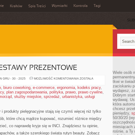
rie
Wymiarki
Kontrola
Tagi
Kraków
Spis Treści
SUB
E
ZESTAWY PREZENTOWE
Wiele osób m
permanentny
BEAUTY
 GRU - 30 - 2025
MOŻLIWOŚĆ KOMENTOWANIA
ZOSTAŁA
tkwi w świa
BOXY
I
zaciskaniu p
o
,
biuro coworking
,
e-commerce
,
ergonomia
,
kodeks pracy
,
ZESTAWY
wydajesz, z
acy
,
plan zagospodarowania
,
polityka
,
prawo
,
prawo cywilne
PREZENTOWE
,
Dobrym start
morząd
,
służby miejskie
,
sprzedaż
,
urbanistyka
,
usługi
wydawaj. Ust
która automa
chcesz prze
i produkty pielęgnacyjne stają się czymś więcej niż tylko
pieniędzy,
sp
50/30/20 (wy
osób, które chcą mądrze kupować, rozumieć różnice między
oszczędności
eć, co naprawdę kryje się w INCI. Znajdziesz tu opinie,
miesiącach 
rośnie, a Ty
apachów, a także szerokiego świata rutyn beauty. Zobacz