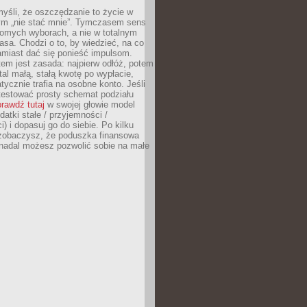
yśli, że oszczędzanie to życie w
m „nie stać mnie”. Tymczasem sens
domych wyborach, a nie w totalnym
asa. Chodzi o to, by wiedzieć, na co
amiast dać się ponieść impulsom.
em jest zasada: najpierw odłóż, potem
al małą, stałą kwotę po wypłacie,
tycznie trafia na osobne konto. Jeśli
testować prosty schemat podziału
rawdź tutaj
w swojej głowie model
datki stałe / przyjemności /
) i dopasuj go do siebie. Po kilku
zobaczysz, że poduszka finansowa
 nadal możesz pozwolić sobie na małe