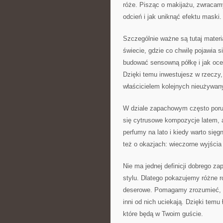
róże. Pisząc o makijażu, zwracamy
odcień i jak uniknąć efektu maski.
Szczególnie ważne są tutaj mater
świecie, gdzie co chwilę pojawia 
budować sensowną półkę i jak ocen
Dzięki temu inwestujesz w rzeczy,
właścicielem kolejnych nieużywa
W dziale zapachowym często poru
się cytrusowe kompozycje latem, 
perfumy na lato i kiedy warto się
też o okazjach: wieczorne wyjścia
Nie ma jednej definicji dobrego z
stylu. Dlatego pokazujemy różne rod
deserowe. Pomagamy zrozumieć, cz
inni od nich uciekają. Dzięki temu 
które będą w Twoim guście.