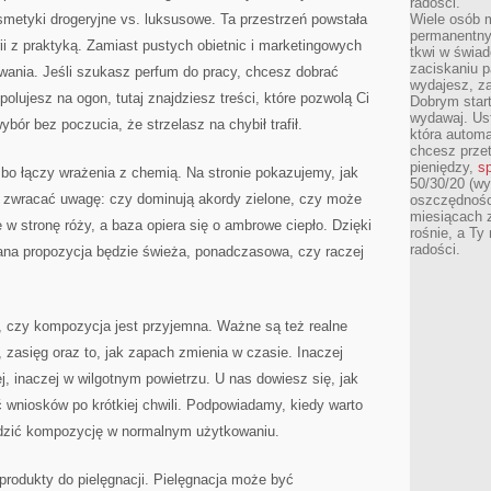
radości.
metyki drogeryjne vs. luksusowe. Ta przestrzeń powstała
Wiele osób m
permanentny
ii z praktyką. Zamiast pustych obietnic i marketingowych
tkwi w świa
zaciskaniu p
ania. Jeśli szukasz perfum do pracy, chcesz dobrać
wydajesz, z
olujesz na ogon, tutaj znajdziesz treści, które pozwolą Ci
Dobrym start
wydawaj. Ust
ybór bez poczucia, że strzelasz na chybił trafił.
która automa
chcesz prze
pieniędzy,
sp
bo łączy wrażenia z chemią. Na stronie pokazujemy, jak
50/30/20 (wy
 zwracać uwagę: czy dominują akordy zielone, czy może
oszczędności
miesiącach 
ie w stronę róży, a baza opiera się o ambrowe ciepło. Dzięki
rośnie, a Ty
radości.
dana propozycja będzie świeża, ponadczasowa, czy raczej
to, czy kompozycja jest przyjemna. Ważne są też realne
 zasięg oraz to, jak zapach zmienia w czasie. Inaczej
, inaczej w wilgotnym powietrzu. U nas dowiesz się, jak
 wniosków po krótkiej chwili. Podpowiadamy, kiedy warto
awdzić kompozycję w normalnym użytkowaniu.
rodukty do pielęgnacji. Pielęgnacja może być