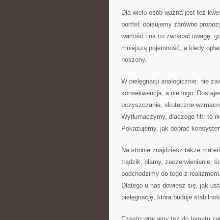
Dla wielu osób ważna jest też kwes
portfel: opisujemy zarówno propoz
wartość i na co zwracać uwagę, g
mniejszą pojemność, a kiedy opłac
noszony.
W pielęgnacji analogicznie: nie z
konsekwencja, a nie logo. Dostaj
oczyszczanie, skuteczne wzmacnia
Wytłumaczymy, dlaczego filtr to nie
Pokazujemy, jak dobrać konsystencj
Na stronie znajdziesz także mater
trądzik, plamy, zaczerwienienie, ś
podchodzimy do tego z realizmem. 
Dlatego u nas dowiesz się, jak us
pielęgnację, która buduje stabilnoś
Często wracamy też do tematu zapa