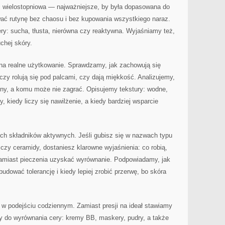
ć wielostopniowa — najważniejsze, by była dopasowana do
ć rutynę bez chaosu i bez kupowania wszystkiego naraz.
ry: sucha, tłusta, nierówna czy reaktywna. Wyjaśniamy też,
chej skóry.
a realne użytkowanie. Sprawdzamy, jak zachowują się
czy rolują się pod palcami, czy dają miękkość. Analizujemy,
lny, a komu może nie zagrać. Opisujemy tekstury: wodne,
 kiedy liczy się nawilżenie, a kiedy bardziej wsparcie
ych składników aktywnych. Jeśli gubisz się w nazwach typu
y czy ceramidy, dostaniesz klarowne wyjaśnienia: co robią,
 zamiast pieczenia uzyskać wyrównanie. Podpowiadamy, jak
dować tolerancję i kiedy lepiej zrobić przerwę, bo skóra
 w podejściu codziennym. Zamiast presji na ideał stawiamy
ty do wyrównania cery: kremy BB, maskery, pudry, a także