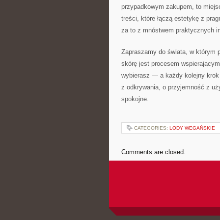
przypadkowym zakupem, to miejsce
treści, które łączą estetykę z pr
za to z mnóstwem praktycznych in
Zapraszamy do świata, w którym pe
skórę jest procesem wspierającym 
wybierasz — a każdy kolejny krok j
z odkrywania, o przyjemność z uży
spokojne.
CATEGORIES:
LODY WEGAŃSKIE
Comments are closed.