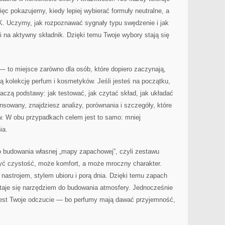
c pokazujemy, kiedy lepiej wybierać formuły neutralne, a
K. Uczymy, jak rozpoznawać sygnały typu swędzenie i jak
ji na aktywny składnik. Dzięki temu Twoje wybory stają się
y — to miejsce zarówno dla osób, które dopiero zaczynają,
oją kolekcję perfum i kosmetyków. Jeśli jesteś na początku,
maczą podstawy: jak testować, jak czytać skład, jak układać
ansowany, znajdziesz analizy, porównania i szczegóły, które
. W obu przypadkach celem jest to samo: mniej
ia.
do budowania własnej „mapy zapachowej”, czyli zestawu
być czystość, może komfort, a może mroczny charakter.
nastrojem, stylem ubioru i porą dnia. Dzięki temu zapach
staje się narzędziem do budowania atmosfery. Jednocześnie
jest Twoje odczucie — bo perfumy mają dawać przyjemność,