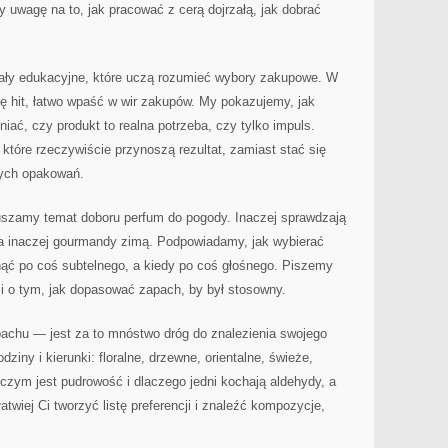
 uwagę na to, jak pracować z cerą dojrzałą, jak dobrać
iały edukacyjne, które uczą rozumieć wybory zakupowe. W
się hit, łatwo wpaść w wir zakupów. My pokazujemy, jak
iać, czy produkt to realna potrzeba, czy tylko impuls.
 które rzeczywiście przynoszą rezultat, zamiast stać się
nych opakowań.
szamy temat doboru perfum do pogody. Inaczej sprawdzają
a inaczej gourmandy zimą. Podpowiadamy, jak wybierać
gnąć po coś subtelnego, a kiedy po coś głośnego. Piszemy
 i o tym, jak dopasować zapach, by był stosowny.
apachu — jest za to mnóstwo dróg do znalezienia swojego
ziny i kierunki: floralne, drzewne, orientalne, świeże,
ym jest pudrowość i dlaczego jedni kochają aldehydy, a
łatwiej Ci tworzyć listę preferencji i znaleźć kompozycje,