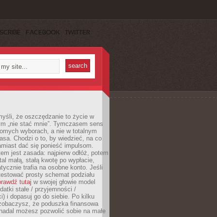
SCRIBE
FACEBOOK
TWITTER
yśli, że oszczędzanie to życie w
m „nie stać mnie”. Tymczasem sens
domych wyborach, a nie w totalnym
asa. Chodzi o to, by wiedzieć, na co
amiast dać się ponieść impulsom.
em jest zasada: najpierw odłóż, potem
al małą, stałą kwotę po wypłacie,
tycznie trafia na osobne konto. Jeśli
testować prosty schemat podziału
rawdź tutaj
w swojej głowie model
datki stałe / przyjemności /
) i dopasuj go do siebie. Po kilku
zobaczysz, że poduszka finansowa
 nadal możesz pozwolić sobie na małe