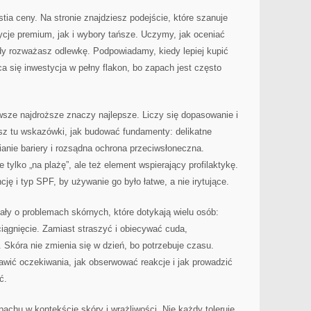
tia ceny. Na stronie znajdziesz podejście, które szanuje
ycje premium, jak i wybory tańsze. Uczymy, jak oceniać
dy rozważasz odlewkę. Podpowiadamy, kiedy lepiej kupić
a się inwestycja w pełny flakon, bo zapach jest często
awsze najdroższe znaczy najlepsze. Liczy się dopasowanie i
esz tu wskazówki, jak budować fundamenty: delikatne
nie bariery i rozsądna ochrona przeciwsłoneczna.
 tylko „na plażę”, ale też element wspierający profilaktykę.
ę i typ SPF, by używanie go było łatwe, a nie irytujące.
iały o problemach skórnych, które dotykają wielu osób:
ciągnięcie. Zamiast straszyć i obiecywać cuda,
Skóra nie zmienia się w dzień, bo potrzebuje czasu.
tawić oczekiwania, jak obserwować reakcje i jak prowadzić
ć.
chu w kontekście skóry i wrażliwości. Nie każdy toleruje