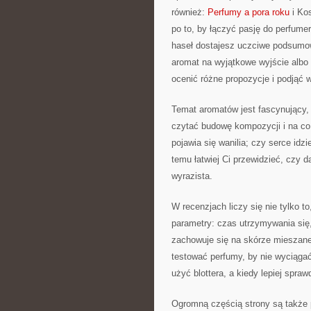
również:
Perfumy a pora roku
i Kos
po to, by łączyć pasję do perfumer
haseł dostajesz uczciwe podsumow
aromat na wyjątkowe wyjście albo p
ocenić różne propozycje i podjąć w
Temat aromatów jest fascynujący, 
czytać budowę kompozycji i na co
pojawia się wanilia; czy serce idz
temu łatwiej Ci przewidzieć, czy 
wyrazista.
W recenzjach liczy się nie tylko 
parametry: czas utrzymywania się,
zachowuje się na skórze mieszanej
testować perfumy, by nie wyciągać
użyć blottera, a kiedy lepiej spr
Ogromną częścią strony są także p