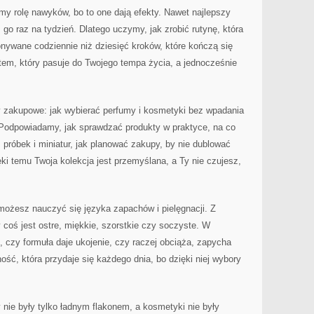
y rolę nawyków, bo to one dają efekty. Nawet najlepszy
z go raz na tydzień. Dlatego uczymy, jak zrobić rutynę, która
konywane codziennie niż dziesięć kroków, które kończą się
tem, który pasuje do Twojego tempa życia, a jednocześnie
zakupowe: jak wybierać perfumy i kosmetyki bez wpadania
. Podpowiadamy, jak sprawdzać produkty w praktyce, na co
 próbek i miniatur, jak planować zakupy, by nie dublować
ki temu Twoja kolekcja jest przemyślana, a Ty nie czujesz,
 możesz nauczyć się języka zapachów i pielęgnacji. Z
coś jest ostre, miękkie, szorstkie czy soczyste. W
ić, czy formuła daje ukojenie, czy raczej obciąża, zapycha
ość, która przydaje się każdego dnia, bo dzięki niej wybory
 nie były tylko ładnym flakonem, a kosmetyki nie były