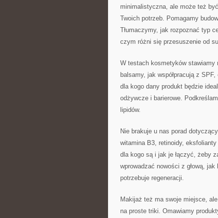
minimalistyczna, ale może też by
Twoich potrzeb. Pomagamy budowa
Tłumaczymy, jak rozpoznać typ ce
czym różni się przesuszenie od su
W testach kosmetyków stawiamy n
balsamy, jak współpracują z SPF, 
dla kogo dany produkt będzie idea
odżywcze i barierowe. Podkreślamy,
lipidów.
Nie brakuje u nas porad dotycząc
witamina B3, retinoidy, eksfoliant
dla kogo są i jak je łączyć, żeby
wprowadzać nowości z głową, jak bu
potrzebuje regeneracji.
Makijaż też ma swoje miejsce, ale
na proste triki. Omawiamy produk