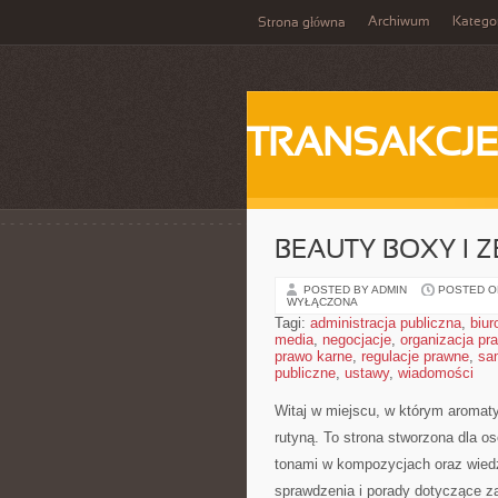
Archiwum
Katego
Strona główna
TRANSAKCJ
BEAUTY BOXY I 
POSTED BY ADMIN
POSTED ON
WYŁĄCZONA
Tagi:
administracja publiczna
,
biur
media
,
negocjacje
,
organizacja pr
prawo karne
,
regulacje prawne
,
sa
publiczne
,
ustawy
,
wiadomości
Witaj w miejscu, w którym aromaty 
rutyną. To strona stworzona dla 
tonami w kompozycjach oraz wiedzi
sprawdzenia i porady dotyczące z