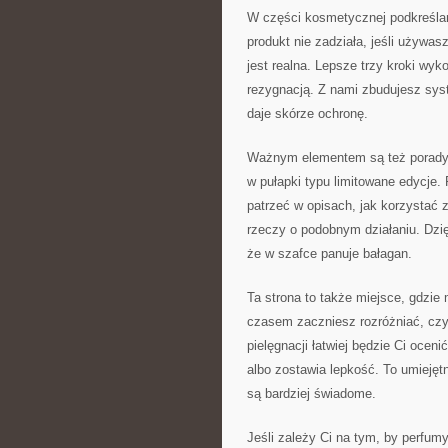
W części kosmetycznej podkreślam
produkt nie zadziała, jeśli używas
jest realna. Lepsze trzy kroki wy
rezygnacją. Z nami zbudujesz sys
daje skórze ochronę.
Ważnym elementem są też porady 
w pułapki typu limitowane edycje
patrzeć w opisach, jak korzystać z
rzeczy o podobnym działaniu. Dzię
że w szafce panuje bałagan.
Ta strona to także miejsce, gdzie
czasem zaczniesz rozróżniać, czy 
pielęgnacji łatwiej będzie Ci ocen
albo zostawia lepkość. To umiejętn
są bardziej świadome.
Jeśli zależy Ci na tym, by perfumy