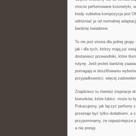
mocno perfumowane kosmetyki, wię
kiedy subtelna kompozycja jest O
odróżniać je od normalnej adaptac
bardziej świadome.
To nie jest strona dla jednej grup
jak i dla tych, którzy mają już sw
dostaniesz przewodniki, które tłu
rutynę. Jeśli jesteś bardziej zaaw
pomagają w doszlifowaniu wyborów
przypadkowości, więcej zadowolen
Znajdziesz tu również inspiracje 
kierunków, które lubisz: może to 
Pokazujemy, jak łączyć perfumy z 
przestaje być tylko dodatkiem, a 
przypominamy, że najważniejsze 
a nie presję.