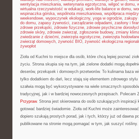
wentylacja mieszkania
,
weterynaria egzotyczna
,
wilgoć w domu
,
w
wirtualna rzeczywistość w edukacji
,
work-life balance w domu
,
wo
wspinaczka górska
,
wspólnota mieszkaniowa
,
współpraca międz
weekendowe
,
wypoczynek ekologiczny
,
yoga w ogrodzie
,
zakupy 
do domu
,
zapasy żywności
,
zarządzanie odpadami
,
zasłony i fira
zdrowe przekąski
,
zdrowie fizyczne
,
zdrowie psychiczne dorosłyc
zdrowie skóry
,
zdrowie zwierząt
,
zgłoszenie budowy
,
zmiany klim
zwiedzanie z dziećmi
,
zwierzęta egzotyczne
,
zwierzęta hodowlan
zwierząt domowych
,
żywność BIO
,
żywność ekologiczna regional
żywopłot
Zioła od Kuchni to miejsce dla osób, które chcą lepiej poznać z
życiu. Strona skupia się na tym, jak zielone dodatki mogą dopełn
deserów, przekąsek i domowych przetworów. To kulinarna baza wie
tylko dodatkiem do dań, lecz stają się elementem zdrowego stylu
szałwia mogą być wykorzystywane na wiele smacznych sposobów
tradycyjnej, jak i w bardziej nowoczesnych przepisach. Polecam 
Przypraw
. Strona jest skierowana do osób szukających inspiracji 
gotować bardziej świadomie. Zioła od Kuchni może zainteresować
dopiero szukają prostych porad, jak i tych, którzy już od dawna p
publikowane na stronie mogą pomagać w tym, jak suszyć rośliny.