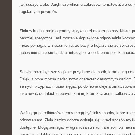
jak suszyć zioła. Dzięki szerokiemu zakresowi tematów Zioła o
regularnych powrotów.
Zioła w kuchni mają ogromny wpływ na charakter potraw. Nawet p
bardziej apetyczne, jeśli zostanie doprawione odpowiednią kompoz
może pomagać w zrozumieniu, że bazylia kojarzy się ze świeżośc
gotowanie staje się bardziej intuicyjne, a codzienne posiłki nabie
Serwis może być szczególnie przydatny dla osób, które chcą ogr
Dzięki ziołom można nadać nowy charakter klasycznym daniom. 
samych przypraw, można sięgać po domowe oleje aromatyzowane
inspirować do takich drobnych zmian, które z czasem całkowicie 
Ważną grupą odbiorców strony mogą być także osoby, które inte
odżywianiem. Zioła bardzo dobrze wpisują się w taki sposób myśl
dostępne. Mogą pomagać w ograniczaniu nadmiaru soli, wzmacn
urozmaicać lekkie posiłki i sprawiać, że zdrowe dania stają się b