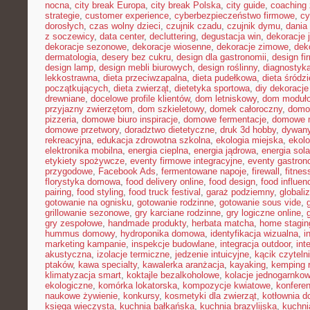
nocna
,
city break Europa
,
city break Polska
,
city guide
,
coaching 
strategie
,
customer experience
,
cyberbezpieczeństwo firmowe
,
cy
dorosłych
,
czas wolny dzieci
,
czujnik czadu
,
czujnik dymu
,
dania
z soczewicy
,
data center
,
decluttering
,
degustacja win
,
dekoracje 
dekoracje sezonowe
,
dekoracje wiosenne
,
dekoracje zimowe
,
dek
dermatologia
,
desery bez cukru
,
design dla gastronomii
,
design f
design lamp
,
design mebli biurowych
,
design roślinny
,
diagnostyka
lekkostrawna
,
dieta przeciwzapalna
,
dieta pudełkowa
,
dieta śródz
początkujących
,
dieta zwierząt
,
dietetyka sportowa
,
diy dekoracj
drewniane
,
docelowe profile klientów
,
dom letniskowy
,
dom moduł
przyjazny zwierzętom
,
dom szkieletowy
,
domek całoroczny
,
domow
pizzeria
,
domowe biuro inspiracje
,
domowe fermentacje
,
domowe 
domowe przetwory
,
doradztwo dietetyczne
,
druk 3d hobby
,
dywany
rekreacyjna
,
edukacja zdrowotna szkolna
,
ekologia miejska
,
ekolo
elektronika mobilna
,
energia cieplna
,
energia jądrowa
,
energia sol
etykiety spożywcze
,
eventy firmowe integracyjne
,
eventy gastron
przygodowe
,
Facebook Ads
,
fermentowane napoje
,
firewall
,
fitne
florystyka domowa
,
food delivery online
,
food design
,
food influen
pairing
,
food styling
,
food truck festival
,
garaż podziemny
,
globali
gotowanie na ognisku
,
gotowanie rodzinne
,
gotowanie sous vide
,
grillowanie sezonowe
,
gry karciane rodzinne
,
gry logiczne online
,
gry zespołowe
,
handmade produkty
,
herbata matcha
,
home stagin
hummus domowy
,
hydroponika domowa
,
identyfikacja wizualna
,
i
marketing kampanie
,
inspekcje budowlane
,
integracja outdoor
,
int
akustyczna
,
izolacje termiczne
,
jedzenie intuicyjne
,
kącik czyteln
ptaków
,
kawa specialty
,
kawalerka aranżacja
,
kayaking
,
kemping 
klimatyzacja smart
,
koktajle bezalkoholowe
,
kolacje jednogarnko
ekologiczne
,
komórka lokatorska
,
kompozycje kwiatowe
,
konferen
naukowe żywienie
,
konkursy
,
kosmetyki dla zwierząt
,
kotłownia 
księga wieczysta
,
kuchnia bałkańska
,
kuchnia brazylijska
,
kuchn