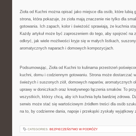
Zioła od Kuchni można opisać jako miejsce dla osób, które lubią
strona, która pokazuje, że zioła mają znaczenie nie tylko dla sma
gotowania. Ich zapach, kolor i świeżość sprawiają, że kuchnia sta
Każdy artykuł może być zaproszeniem do tego, aby spojrzeć na zw
odkryć, jak wiele możliwości kryje się w małych listkach, suszon
aromatycznych naparach i domowych kompozycjach.
Podsumowując, Zioła od Kuchni to kulinarna przestrzeń poświęco
kuchni, domu i codziennym gotowaniu. Strona może dostarczać
świeżych i suszonych ziół, domowych naparów, aromatycznych ole
uprawy w doniczkach oraz kreatywnego łączenia smaków. To przy
wszystkich, którzy chcą, aby ich kuchnia była bardziej zdrowa. D
serwis może stać się wartościowym źródłem treści dla osób szu
na to, by codzienne dania, napoje i przekąski zyskały wyjątkowy z
CATEGORIES:
BEZPIECZEŃSTWO W PODRÓŻY