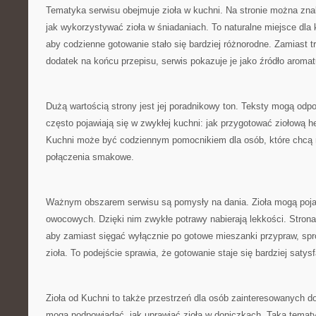
Tematyka serwisu obejmuje zioła w kuchni. Na stronie można zna
jak wykorzystywać zioła w śniadaniach. To naturalne miejsce dla
aby codzienne gotowanie stało się bardziej różnorodne. Zamiast t
dodatek na końcu przepisu, serwis pokazuje je jako źródło aromat
Dużą wartością strony jest jej poradnikowy ton. Teksty mogą odpo
często pojawiają się w zwykłej kuchni: jak przygotować ziołową he
Kuchni może być codziennym pomocnikiem dla osób, które chcą 
połączenia smakowe.
Ważnym obszarem serwisu są pomysły na dania. Zioła mogą poja
owocowych. Dzięki nim zwykłe potrawy nabierają lekkości. Stron
aby zamiast sięgać wyłącznie po gotowe mieszanki przypraw, sp
zioła. To podejście sprawia, że gotowanie staje się bardziej satys
Zioła od Kuchni to także przestrzeń dla osób zainteresowanych 
mogą podpowiadać, jak uprawiać zioła w doniczkach. Taka tematy