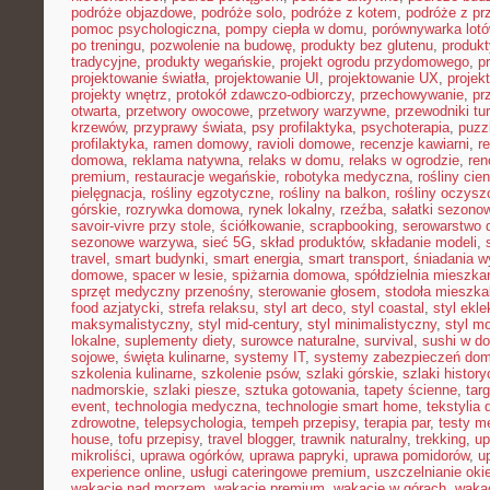
podróże objazdowe
,
podróże solo
,
podróże z kotem
,
podróże z pr
pomoc psychologiczna
,
pompy ciepła w domu
,
porównywarka lot
po treningu
,
pozwolenie na budowę
,
produkty bez glutenu
,
produkt
tradycyjne
,
produkty wegańskie
,
projekt ogrodu przydomowego
,
p
projektowanie światła
,
projektowanie UI
,
projektowanie UX
,
proje
projekty wnętrz
,
protokół zdawczo-odbiorczy
,
przechowywanie
,
pr
otwarta
,
przetwory owocowe
,
przetwory warzywne
,
przewodniki tu
krzewów
,
przyprawy świata
,
psy profilaktyka
,
psychoterapia
,
puzz
profilaktyka
,
ramen domowy
,
ravioli domowe
,
recenzje kawiarni
,
r
domowa
,
reklama natywna
,
relaks w domu
,
relaks w ogrodzie
,
ren
premium
,
restauracje wegańskie
,
robotyka medyczna
,
rośliny cie
pielęgnacja
,
rośliny egzotyczne
,
rośliny na balkon
,
rośliny oczysz
górskie
,
rozrywka domowa
,
rynek lokalny
,
rzeźba
,
sałatki sezono
savoir-vivre przy stole
,
ściółkowanie
,
scrapbooking
,
serowarstwo
sezonowe warzywa
,
sieć 5G
,
skład produktów
,
składanie modeli
,
travel
,
smart budynki
,
smart energia
,
smart transport
,
śniadania 
domowe
,
spacer w lesie
,
spiżarnia domowa
,
spółdzielnia mieszka
sprzęt medyczny przenośny
,
sterowanie głosem
,
stodoła mieszka
food azjatycki
,
strefa relaksu
,
styl art deco
,
styl coastal
,
styl ekl
maksymalistyczny
,
styl mid-century
,
styl minimalistyczny
,
styl m
lokalne
,
suplementy diety
,
surowce naturalne
,
survival
,
sushi w d
sojowe
,
święta kulinarne
,
systemy IT
,
systemy zabezpieczeń do
szkolenia kulinarne
,
szkolenie psów
,
szlaki górskie
,
szlaki histor
nadmorskie
,
szlaki piesze
,
sztuka gotowania
,
tapety ścienne
,
tar
event
,
technologia medyczna
,
technologie smart home
,
tekstylia
zdrowotne
,
telepsychologia
,
tempeh przepisy
,
terapia par
,
testy 
house
,
tofu przepisy
,
travel blogger
,
trawnik naturalny
,
trekking
,
up
mikroliści
,
uprawa ogórków
,
uprawa papryki
,
uprawa pomidorów
,
u
experience online
,
usługi cateringowe premium
,
uszczelnianie oki
wakacje nad morzem
,
wakacje premium
,
wakacje w górach
,
waka