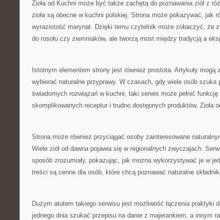
Zioła od Kuchni może być także zachętą do poznawania ziół z ró
zioła są obecne w kuchni polskiej. Strona może pokazywać, jak r
wyrazistość marynat. Dzięki temu czytelnik może zobaczyć, że zi
do rosołu czy ziemniaków, ale tworzą most między tradycją a ek
Istotnym elementem strony jest również prostota. Artykuły mogą 
wybierać naturalne przyprawy. W czasach, gdy wiele osób szuka p
świadomych rozwiązań w kuchni, taki serwis może pełnić funkcję
skomplikowanych receptur i trudno dostępnych produktów, Zioła 
Strona może również przyciągać osoby zainteresowane naturalnym
Wiele ziół od dawna pojawia się w regionalnych zwyczajach. Ser
sposób zrozumiały, pokazując, jak można wykorzystywać je w jed
treści są cenne dla osób, które chcą poznawać naturalne składnik
Dużym atutem takiego serwisu jest możliwość łączenia praktyki 
jednego dnia szukać przepisu na danie z majerankiem, a innym r