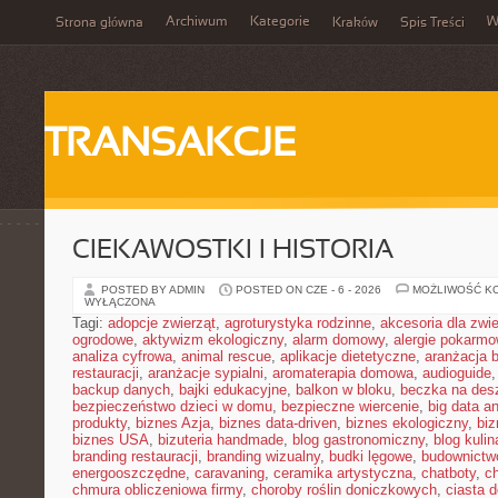
Archiwum
Kategorie
W
Strona główna
Kraków
Spis Treści
TRANSAKCJE
CIEKAWOSTKI I HISTORIA
POSTED BY ADMIN
POSTED ON CZE - 6 - 2026
MOŻLIWOŚĆ K
WYŁĄCZONA
Tagi:
adopcje zwierząt
,
agroturystyka rodzinne
,
akcesoria dla zw
ogrodowe
,
aktywizm ekologiczny
,
alarm domowy
,
alergie pokarm
analiza cyfrowa
,
animal rescue
,
aplikacje dietetyczne
,
aranżacja 
restauracji
,
aranżacje sypialni
,
aromaterapia domowa
,
audioguide
backup danych
,
bajki edukacyjne
,
balkon w bloku
,
beczka na de
bezpieczeństwo dzieci w domu
,
bezpieczne wiercenie
,
big data an
produkty
,
biznes Azja
,
biznes data-driven
,
biznes ekologiczny
,
bi
biznes USA
,
bizuteria handmade
,
blog gastronomiczny
,
blog kulin
branding restauracji
,
branding wizualny
,
budki lęgowe
,
budownictw
energooszczędne
,
caravaning
,
ceramika artystyczna
,
chatboty
,
ch
chmura obliczeniowa firmy
,
choroby roślin doniczkowych
,
ciasta 