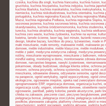
czeska
,
kuchnia dla singli
,
kuchnia francuska
,
kuchnia fusion
,
kuc
gruzińska
,
kuchnia hiszpańska
,
kuchnia indyjska
,
kuchnia japońs
kuchnia libańska
,
kuchnia marokańska
,
kuchnia meksykańska
,
k
niemiecka
,
kuchnia niskobudżetowa
,
kuchnia orientalna
,
kuchnia 
portugalska
,
kuchnia regionalna Kaszub
,
kuchnia regionalna Małop
Mazur
,
kuchnia regionalna Podlasia
,
kuchnia regionalna Śląska
,
k
sezonowa jesienna
,
kuchnia sezonowa letnia
,
kuchnia sezonowa 
skandynawska
,
kuchnia śródziemnomorska
,
kuchnia studencka
,
turecka
,
kuchnia ukraińska
,
kuchnia węgierska
,
kuchnia wielkano
kuchnia zero waste
,
kuchnia żydowska
,
kuchnie na wymiar
,
kultu
kwietna
,
lamele ścienne
,
laser tag
,
last minute
,
łazienki nowocze
design
,
lokalne bazary
,
lunchbox do pracy
,
łyżwiarstwo
,
made in P
małe mieszkanie
,
małe remonty
,
malowanie mebli
,
malowanie po 
domowe
,
meble industrialne
,
meble klasyczne
,
meble modułowe
,
meble z palet
,
medycyna estetyczna zabiegi
,
medycyna prewency
rośliny
,
mieszkanie wynajmowane
,
mieszkanie z balkonem
,
mikro
mindful eating
,
monitoring w domu
,
monitorowanie zdrowia domow
domowe
,
narciarstwo biegowe
,
nawyki żywieniowe
,
niemarnowanie
pokarmowe
,
obiady budżetowe
,
obsługa klienta online
,
ochrona po
mrozem
,
ochrona przyrody
,
ochrona systemów
,
ochrona wód
,
ocz
mieszkania
,
odnawianie drewna
,
odżywianie seniorów
,
ogród des
na parapecie
,
ogród wertykalny
,
ogród wypoczynkowy
,
ogród zim
ekologiczne
,
ogrzewanie miejskie
,
opieka nad zwierzętami domo
oprogramowanie ERP
,
organizacja domowa
,
organizacja kuchni
,
o
organizacja szafy
,
origami
,
oświetlenie domowe
,
oświetlenie nast
ogrzewanie
,
paintball
,
palety kolorów
,
panele akustyczne
,
parki li
chleba na zakwasie
,
pieczenie ciast
,
pieczywo bezglutenowe
,
pie
pielęgnacja bonsai
,
pielęgnacja storczyków
,
pielęgnacja sukulent
posiłków
,
planowanie zakupów
,
platformy chmurowe
,
pleśń w mie
nieruchomości
,
podróż pociągiem
,
podróże aktywne
,
podróże bud