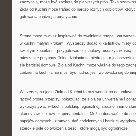
zaczynają, może być zachętą do pierwszych prób. Taka szerokoś
Zioła od Kuchni może trafiać do bardzo różnych odbiorców, któryc
gotowania bardziej aromatycznie.
Strona może również inspirować do zwolnienia tempa i zauważeni
w kuchni małymi krokami. Wystarczy dodać kilka listków mięty d
świeżym koperkiem, przygotować olej ziołowy, ususzyć własną m
mieszankę przypraw. Takie działania są niedrogie, a jednocześnie 
się bardziej domowe. Zioła od Kuchni może właśnie do tego zach
codzienna kuchnia nie musi być nudna, jeśli wprowadzi się do niej
W szerszym ujęciu Zioła od Kuchni to przewodnik po naturalnyc
łączyć proste przepisy, pokazując, że zioła są uniwersalne i po
wykorzystywać w kuchni polskiej, regionalnej, śródziemnomorskiej
skandynawskiej czy eksperymentalnej. Można dodawać je do potra
napojów gorących i zimnych, dań codziennych i bardziej wyjątkow
szerokie pole do tworzenia treści, które mogą być ogrodnicze.