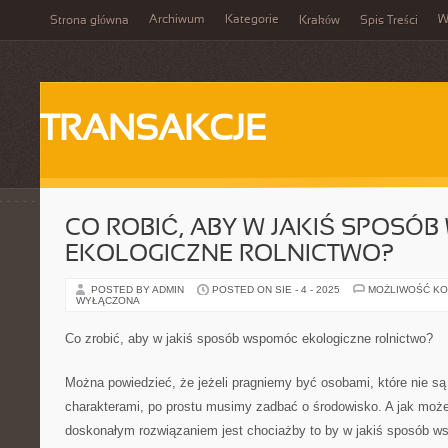
Archiwum
Kategorie
W
Strona główna
Kraków
Spis Treści
TRANSAKCJE
CO ROBIĆ, ABY W JAKIŚ SPOSÓ
EKOLOGICZNE ROLNICTWO?
POSTED BY ADMIN
POSTED ON SIE - 4 - 2025
MOŻLIWOŚĆ K
WYŁĄCZONA
Co zrobić, aby w jakiś sposób wspomóc ekologiczne rolnictwo?
Można powiedzieć, że jeżeli pragniemy być osobami, które nie są
charakterami, po prostu musimy zadbać o środowisko. A jak mo
doskonałym rozwiązaniem jest chociażby to by w jakiś sposób ws