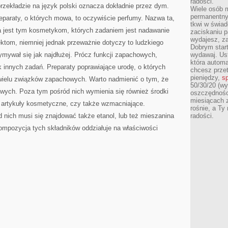
radości.
przekładzie na język polski oznacza dokładnie przez dym.
Wiele osób m
permanentny
reparaty, o których mowa, to oczywiście perfumy. Nazwa ta,
tkwi w świa
a jest tym kosmetykom, których zadaniem jest nadawanie
zaciskaniu p
wydajesz, z
tom, niemniej jednak przeważnie dotyczy to ludzkiego
Dobrym start
zymywał się jak najdłużej. Prócz funkcji zapachowych,
wydawaj. Ust
która automa
k innych zadań. Preparaty poprawiające urodę, o których
chcesz prze
pieniędzy,
sp
wielu związków zapachowych. Warto nadmienić o tym, że
50/30/20 (wy
ych. Poza tym pośród nich wymienia się również środki
oszczędności
miesiącach 
 artykuły kosmetyczne, czy także wzmacniające.
rośnie, a Ty
d nich musi się znajdować także etanol, lub też mieszanina
radości.
 Kompozycja tych składników oddziałuje na właściwości