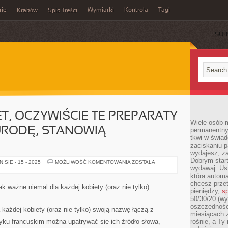
rie
Wymiarki
Kontrola
Tagi
Kraków
Spis Treści
SUB
E
ET, OCZYWIŚCIE TE PREPARATY
Wiele osób m
URODĘ, STANOWIĄ
permanentny
tkwi w świa
zaciskaniu p
wydajesz, z
Dobrym start
DLA
SIE - 15 - 2025
MOŻLIWOŚĆ KOMENTOWANIA
ZOSTAŁA
WIELU
wydawaj. Ust
KOBIET,
która automa
OCZYWIŚCIE
chcesz prze
TE
ak ważne niemal dla każdej kobiety (oraz nie tylko)
PREPARATY
pieniędzy,
sp
POPRAWIAJĄCE
50/30/20 (wy
URODĘ,
oszczędności
STANOWIĄ
 każdej kobiety (oraz nie tylko) swoją nazwę łączą z
NAJBARDZIEJ
miesiącach 
yku francuskim można upatrywać się ich źródło słowa,
rośnie, a Ty