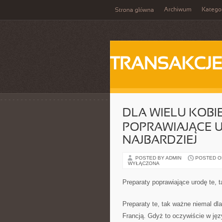
Archiwum
Katego
Strona główna
TRANSAKCJ
DLA WIELU KOBI
POPRAWIAJĄCE 
NAJBARDZIEJ
POSTED BY ADMIN
POSTED ON 
WYŁĄCZONA
Preparaty poprawiające urodę te, t
Preparaty te, tak ważne niemal dla
Francją. Gdyż to oczywiście w jęz