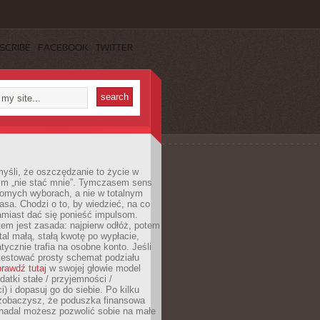
SCRIBE
FACEBOOK
TWITTER
yśli, że oszczędzanie to życie w
m „nie stać mnie”. Tymczasem sens
domych wyborach, a nie w totalnym
asa. Chodzi o to, by wiedzieć, na co
amiast dać się ponieść impulsom.
em jest zasada: najpierw odłóż, potem
al małą, stałą kwotę po wypłacie,
tycznie trafia na osobne konto. Jeśli
testować prosty schemat podziału
rawdź tutaj
w swojej głowie model
datki stałe / przyjemności /
) i dopasuj go do siebie. Po kilku
zobaczysz, że poduszka finansowa
 nadal możesz pozwolić sobie na małe