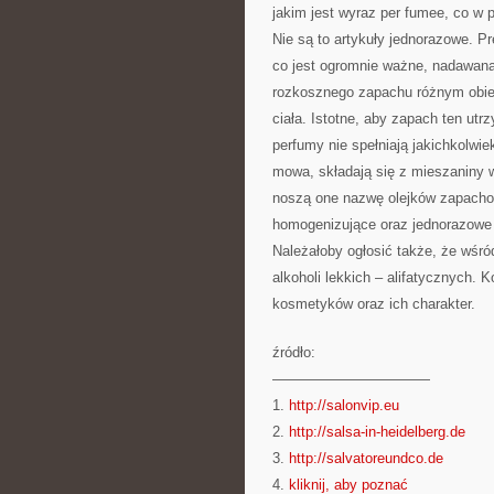
jakim jest wyraz per fumee, co w 
Nie są to artykuły jednorazowe. P
co jest ogromnie ważne, nadawan
rozkosznego zapachu różnym obiek
ciała. Istotne, aby zapach ten utr
perfumy nie spełniają jakichkolwie
mowa, składają się z mieszaniny 
noszą one nazwę olejków zapachow
homogenizujące oraz jednorazowe
Należałoby ogłosić także, że wśró
alkoholi lekkich – alifatycznych.
kosmetyków oraz ich charakter.
źródło:
———————————
1.
http://salonvip.eu
2.
http://salsa-in-heidelberg.de
3.
http://salvatoreundco.de
4.
kliknij, aby poznać