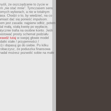
yśli, że oszczędzanie to życie w
m „nie stać mnie”. Tymczasem sens
domych wyborach, a nie w totalnym
asa. Chodzi o to, by wiedzieć, na co
amiast dać się ponieść impulsom.
em jest zasada: najpierw odłóż, potem
al małą, stałą kwotę po wypłacie,
tycznie trafia na osobne konto. Jeśli
testować prosty schemat podziału
rawdź tutaj
w swojej głowie model
datki stałe / przyjemności /
) i dopasuj go do siebie. Po kilku
zobaczysz, że poduszka finansowa
 nadal możesz pozwolić sobie na małe