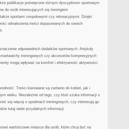
że publikacje poświęcone różnym dyscyplinom sportowym.
e do osób interesujących się treningiem
także sportami zespołowymi czy rekreacyjnymi. Dzięki
ość odnalezienia treści dopasowanych do swoich
h.
znaczenie odpowiednich dodatków sportowych. Artykuły
smartwatchy treningowych czy akcesoriów kompresyjnych
lementy mogą wpływać na komfort i efektywność aktywności
rodność. Treści kierowane są zarówno do kobiet, jak i
m wieku. Niezależnie od tego, czy ktoś szuka informacji o
ieć się więcej o spodniach treningowych, czy interesują go
zie tutaj wiele przydatnych informacji.
tanowi wartościowe miejsce dla osób, które chcą być na