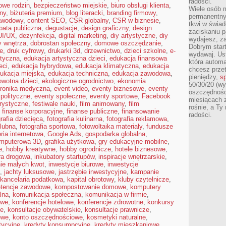
radości.
owe rodzin
,
bezpieczeństwo miejskie
,
biuro obsługi klienta
,
Wiele osób m
ny
,
biżuteria premium
,
blog literacki
,
branding firmowy
,
permanentny
awodowy
,
content SEO
,
CSR globalny
,
CSR w biznesie
,
tkwi w świa
bata publiczna
,
degustacje
,
design graficzny
,
design
zaciskaniu p
UI/UX
,
dezynfekcja
,
digital marketing
,
diy artystyczne
,
diy
wydajesz, z
y wnętrza
,
dobrostan społeczny
,
domowe oszczędzanie
,
Dobrym start
e
,
druk cyfrowy
,
drukarki 3d
,
drzewnictwo
,
dzieci szkolne
,
e-
wydawaj. Ust
styczna
,
edukacja artystyczna dzieci
,
edukacja finansowa
która automa
eci
,
edukacja hybrydowa
,
edukacja klimatyczna
,
edukacja
chcesz prze
ukacja miejska
,
edukacja techniczna
,
edukacja zawodowa
,
pieniędzy,
sp
owotna dzieci
,
ekologiczne ogrodnictwo
,
ekonomia
50/30/20 (wy
tronika medyczna
,
event video
,
eventy biznesowe
,
eventy
oszczędności
polityczne
,
eventy społeczne
,
eventy sportowe
,
Facebook
miesiącach 
orystyczne
,
festiwale nauki
,
film animowany
,
film
rośnie, a Ty
,
finanse korporacyjne
,
finanse publiczne
,
finansowanie
radości.
grafia dziecięca
,
fotografia kulinarna
,
fotografia reklamowa
,
ślubna
,
fotografia sportowa
,
fotowoltaika materiały
,
fundusze
eria internetowa
,
Google Ads
,
gospodarka globalna
,
omputerowa 3D
,
grafika użytkowa
,
gry edukacyjne mobilne
,
e
,
hobby kreatywne
,
hobby ogrodnicze
,
hotele biznesowe
,
ura drogowa
,
inkubatory startupów
,
inspiracje wnętrzarskie
,
ie małych kwot
,
inwestycje biurowe
,
inwestycje
,
jachty luksusowe
,
jastrzębie inwestycyjne
,
kampanie
kancelaria podatkowa
,
kapitał obrotowy
,
kluby czytelnicze
,
tencje zawodowe
,
kompostowanie domowe
,
komputery
lna
,
komunikacja społeczna
,
komunikacja w firmie
,
owe
,
konferencje hotelowe
,
konferencje zdrowotne
,
konkursy
ne
,
konsultacje obywatelskie
,
konsultacje prawnicze
,
owe
,
konto oszczędnościowe
,
kosmetyki naturalne
,
tycyjne
,
kredyty konsumpcyjne
,
kredyty mieszkaniowe
,