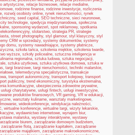
ło artystyczne
,
relacje biznesowe
,
relacje medialne
,
 domowe
,
rodzinne finanse
,
rodzinne inwestycje
,
rozliczenia
e
,
rozwój osobisty online
,
rynek nieruchomości
,
rynek
echniczny
,
seed capital
,
SEO techniczne
,
sieci neuronowe
,
city technologie
,
spedycja międzynarodowa
,
społeczna
kalne
,
sponsoring wydarzeń
,
spot reklamowy
,
spotkania
telekonferencyjny
,
stolarstwo
,
strategia PR
,
strategie
iasta
,
street photography
,
styl glamour
,
styl klasyczny
,
styl
temy CRM w sprzedaży
,
systemy dokumentów
,
systemy
nego domu
,
systemy nawadniające
,
systemy płatnicze
,
uzyczna
,
szkoła tańca
,
szkolenia miękkie
,
szkolenia twarde
,
ctwo wyższe
,
szkoły policealne
,
sztuczna inteligencja w
ulinarna regionalna
,
sztuka ludowa
,
sztuka negocjacji
,
ale
,
sztuka użytkowa
,
sztuka użytkowa domowa
,
sztuka w
as
,
targi branżowe
,
targi nieruchomości
,
techniki malarskie
,
eriałowe
,
telemedycyna specjalistyczna
,
transakcje
rowa
,
transport autonomiczny
,
transport kolejowy
,
transport
port publiczny
,
trend ekonomiczny
,
turystyka ekstremalna
,
enia komunikacyjne
,
ubezpieczenia zdrowotne prywatne
,
,
usługi charytatywne
,
usługi fintech
,
usługi inwestycyjne
,
owanie produktów finansowych
,
VR gaming
,
VR w edukacji
,
tyczne
,
warsztaty kulinarne
,
warsztaty marketingowe
,
ilmowanie
,
wideokonferencje
,
windykacja należności
,
ć
,
wirtualne konferencje
,
wirtualne targi
,
wizyty lekarskie
,
kacyjne
,
wydawnictwo internetowe
,
wynajem biur
,
ystawa malarska
,
wystawy interaktywne
,
wystawy
arządzanie biurem
,
zarządzanie domowym budżetem
,
,
zarządzanie flotą
,
zarządzanie kapitałem
,
zarządzanie
zarządzanie majątkiem
,
zarządzanie makroekonomiczne
,