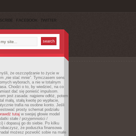
SCRIBE
FACEBOOK
TWITTER
yśli, że oszczędzanie to życie w
m „nie stać mnie”. Tymczasem sens
domych wyborach, a nie w totalnym
asa. Chodzi o to, by wiedzieć, na co
amiast dać się ponieść impulsom.
em jest zasada: najpierw odłóż, potem
al małą, stałą kwotę po wypłacie,
tycznie trafia na osobne konto. Jeśli
testować prosty schemat podziału
rawdź tutaj
w swojej głowie model
datki stałe / przyjemności /
) i dopasuj go do siebie. Po kilku
zobaczysz, że poduszka finansowa
 nadal możesz pozwolić sobie na małe