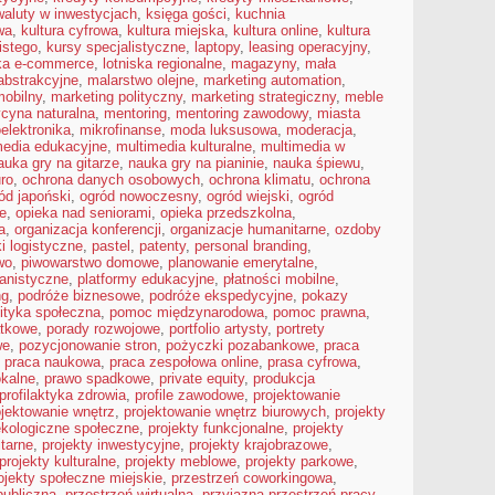
waluty w inwestycjach
,
księga gości
,
kuchnia
wa
,
kultura cyfrowa
,
kultura miejska
,
kultura online
,
kultura
istego
,
kursy specjalistyczne
,
laptopy
,
leasing operacyjny
,
yka e-commerce
,
lotniska regionalne
,
magazyny
,
mała
abstrakcyjne
,
malarstwo olejne
,
marketing automation
,
mobilny
,
marketing polityczny
,
marketing strategiczny
,
meble
cyna naturalna
,
mentoring
,
mentoring zawodowy
,
miasta
elektronika
,
mikrofinanse
,
moda luksusowa
,
moderacja
,
media edukacyjne
,
multimedia kulturalne
,
multimedia w
auka gry na gitarze
,
nauka gry na pianinie
,
nauka śpiewu
,
ro
,
ochrona danych osobowych
,
ochrona klimatu
,
ochrona
ód japoński
,
ogród nowoczesny
,
ogród wiejski
,
ogród
je
,
opieka nad seniorami
,
opieka przedszkolna
,
a
,
organizacja konferencji
,
organizacje humanitarne
,
ozdoby
ki logistyczne
,
pastel
,
patenty
,
personal branding
,
wo
,
piwowarstwo domowe
,
planowanie emerytalne
,
anistyczne
,
platformy edukacyjne
,
płatności mobilne
,
ng
,
podróże biznesowe
,
podróże ekspedycyjne
,
pokazy
lityka społeczna
,
pomoc międzynarodowa
,
pomoc prawna
,
atkowe
,
porady rozwojowe
,
portfolio artysty
,
portrety
we
,
pozycjonowanie stron
,
pożyczki pozabankowe
,
praca
,
praca naukowa
,
praca zespołowa online
,
prasa cyfrowa
,
okalne
,
prawo spadkowe
,
private equity
,
produkcja
profilaktyka zdrowia
,
profile zawodowe
,
projektowanie
ojektowanie wnętrz
,
projektowanie wnętrz biurowych
,
projekty
ekologiczne społeczne
,
projekty funkcjonalne
,
projekty
tarne
,
projekty inwestycyjne
,
projekty krajobrazowe
,
projekty kulturalne
,
projekty meblowe
,
projekty parkowe
,
ojekty społeczne miejskie
,
przestrzeń coworkingowa
,
publiczna
,
przestrzeń wirtualna
,
przyjazna przestrzeń pracy
,