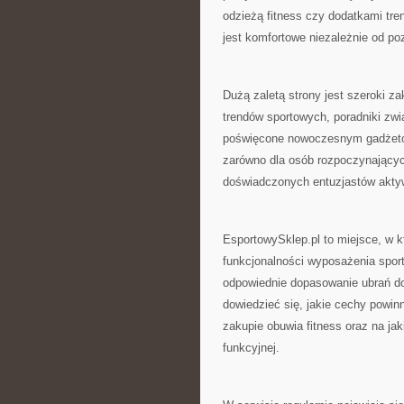
odzieżą fitness czy dodatkami tre
jest komfortowe niezależnie od p
Dużą zaletą strony jest szeroki za
trendów sportowych, poradniki zwi
poświęcone nowoczesnym gadżetom 
zarówno dla osób rozpoczynających
doświadczonych entuzjastów aktyw
EsportowySklep.pl to miejsce, w k
funkcjonalności wyposażenia sport
odpowiednie dopasowanie ubrań d
dowiedzieć się, jakie cechy powin
zakupie obuwia fitness oraz na j
funkcyjnej.