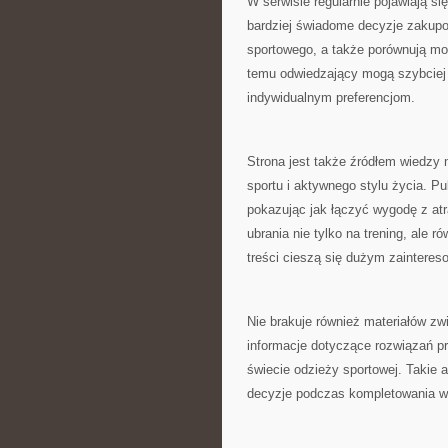
W serwisie regularnie pojawiają 
bardziej świadome decyzje zakupo
sportowego, a także porównują moż
temu odwiedzający mogą szybciej
indywidualnym preferencjom.
Strona jest także źródłem wiedzy 
sportu i aktywnego stylu życia. P
pokazując jak łączyć wygodę z at
ubrania nie tylko na trening, ale r
treści cieszą się dużym zaintere
Nie brakuje również materiałów z
informacje dotyczące rozwiązań pr
świecie odzieży sportowej. Takie 
decyzje podczas kompletowania wł