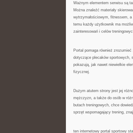
Ważnym elementem serwisu są tak
Można znaleźć materiały skierowan
wytrzymałościowym, fitnessem, a 
temu każdy użytkownik ma możliw
zainteresowań i celów treningowyc
Portal pomaga również zrozumieć 
dotyczące plecaków sportowych, 
pokazują, jak nawet niewielkie e
fizycznej.
Dużym atutem strony jest jej różno
mężczyzn, a także do osób w różny
butach treningowych, chce dowiedz
sprzęt wspomagający trening, znajd
ten internetowy portal sportowy s