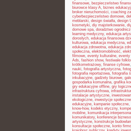
finansowe
,
bezpieczeństwo finans
biurowce klasy A
,
biznes edukacyj
broker nieruchomości
,
coaching z
cyberbezpieczeństwo domowe
,
de
meblarski
,
design światła
,
design 
kosmetyki
,
diy majsterkowanie
,
di
domowe spa
,
doradztwo ogrodnicz
learning medyczny
,
edukacja arty
dorosłych
,
edukacja finansowa dzi
kulturowa
,
edukacja medyczna
,
ed
edukacja zdrowotna
,
edukacja zdr
społeczna
,
elektromobilność
,
elek
filmowe
,
eventy kulturalne
,
eventy 
Ads
,
fashion show
,
festiwale folkl
krótkometrażowy
,
finanse cyfrowe
nauki
,
fotografia artystyczna
,
foto
fotografia reportażowa
,
fotografia 
inkubacyjne
,
gadżety biurowe
,
gal
gospodarka komunalna
,
grafika k
gry edukacyjne offline
,
gry logiczn
infrastruktura cyfrowa
,
infrastrukt
instalacje artystyczne
,
inwestowan
ekologiczne
,
inwestycje społeczne
edukacyjne
,
kampanie społeczne
,
know-how
,
kodeks etyczny
,
kompe
mobilne
,
komunikacja interpersona
komunikatory
,
konferencje biznes
artystyczne
,
konstrukcje budowla
konsultacje społeczne
,
konto firm
krajobraz publiczny
,
kredyty inwes