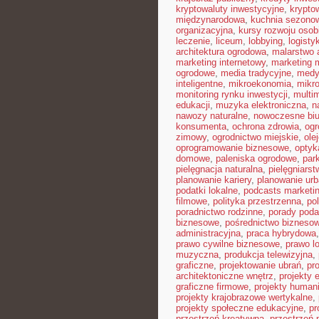
kryptowaluty inwestycyjne
,
krypto
międzynarodowa
,
kuchnia sezono
organizacyjna
,
kursy rozwoju osob
leczenie
,
liceum
,
lobbying
,
logist
architektura ogrodowa
,
malarstwo 
marketing internetowy
,
marketing 
ogrodowe
,
media tradycyjne
,
medy
inteligentne
,
mikroekonomia
,
mikro
monitoring rynku inwestycji
,
multi
edukacji
,
muzyka elektroniczna
,
n
nawozy naturalne
,
nowoczesne biu
konsumenta
,
ochrona zdrowia
,
ogr
zimowy
,
ogrodnictwo miejskie
,
ole
oprogramowanie biznesowe
,
optyk
domowe
,
paleniska ogrodowe
,
par
pielęgnacja naturalna
,
pielęgniarst
planowanie kariery
,
planowanie urb
podatki lokalne
,
podcasts marketi
filmowe
,
polityka przestrzenna
,
po
poradnictwo rodzinne
,
porady pod
biznesowe
,
pośrednictwo bizneso
administracyjna
,
praca hybrydowa
prawo cywilne biznesowe
,
prawo l
muzyczna
,
produkcja telewizyjna
,
graficzne
,
projektowanie ubrań
,
pr
architektoniczne wnętrz
,
projekty 
graficzne firmowe
,
projekty humani
projekty krajobrazowe wertykalne
,
projekty społeczne edukacyjne
,
pr
przestrzeń kreatywna
,
przestrzeń 