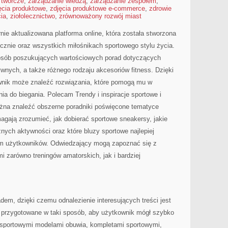
 twórcze
,
zarządzanie wiedzą
,
zarządzanie zespołem
,
ęcia produktowe
,
zdjęcia produktowe e-commerce
,
zdrowie
cia
,
ziołolecznictwo
,
zrównoważony rozwój miast
rnie aktualizowana platforma online, która została stworzona
cznie oraz wszystkich miłośnikach sportowego stylu życia.
 osób poszukujących wartościowych porad dotyczących
ywnych, a także różnego rodzaju akcesoriów fitness. Dzięki
ownik może znaleźć rozwiązania, które pomogą mu w
a do biegania. Polecam Trendy i inspiracje sportowe i
ożna znaleźć obszerne poradniki poświęcone tematyce
agają zrozumieć, jak dobierać sportowe sneakersy, jakie
nych aktywności oraz które bluzy sportowe najlepiej
m użytkowników. Odwiedzający mogą zapoznać się z
zarówno treningów amatorskich, jak i bardziej
dem, dzięki czemu odnalezienie interesujących treści jest
 przygotowane w taki sposób, aby użytkownik mógł szybko
 sportowymi modelami obuwia, kompletami sportowymi,