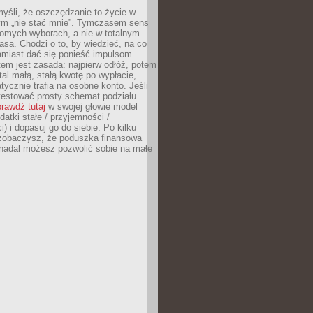
yśli, że oszczędzanie to życie w
m „nie stać mnie”. Tymczasem sens
domych wyborach, a nie w totalnym
asa. Chodzi o to, by wiedzieć, na co
amiast dać się ponieść impulsom.
em jest zasada: najpierw odłóż, potem
al małą, stałą kwotę po wypłacie,
tycznie trafia na osobne konto. Jeśli
testować prosty schemat podziału
rawdź tutaj
w swojej głowie model
datki stałe / przyjemności /
) i dopasuj go do siebie. Po kilku
zobaczysz, że poduszka finansowa
 nadal możesz pozwolić sobie na małe