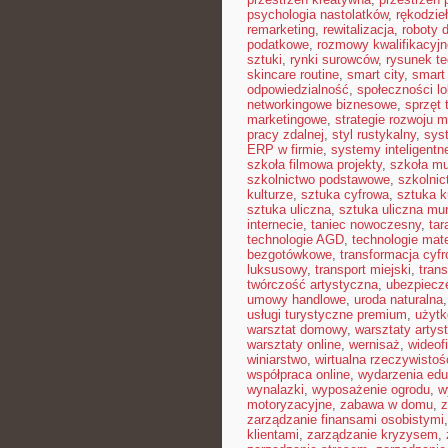
psychologia nastolatków
,
rękodzie
remarketing
,
rewitalizacja
,
roboty
podatkowe
,
rozmowy kwalifikacyjn
sztuki
,
rynki surowców
,
rysunek t
skincare routine
,
smart city
,
smart 
odpowiedzialność
,
społeczności lo
networkingowe biznesowe
,
sprzęt 
marketingowe
,
strategie rozwoju m
pracy zdalnej
,
styl rustykalny
,
sys
ERP w firmie
,
systemy inteligent
szkoła filmowa projekty
,
szkoła m
szkolnictwo podstawowe
,
szkolni
kulturze
,
sztuka cyfrowa
,
sztuka k
sztuka uliczna
,
sztuka uliczna mur
internecie
,
taniec nowoczesny
,
tar
technologie AGD
,
technologie mat
bezgotówkowe
,
transformacja cyf
luksusowy
,
transport miejski
,
trans
twórczość artystyczna
,
ubezpiecz
umowy handlowe
,
uroda naturalna
usługi turystyczne premium
,
użytk
warsztat domowy
,
warsztaty artys
warsztaty online
,
wernisaż
,
wideof
winiarstwo
,
wirtualna rzeczywistoś
współpraca online
,
wydarzenia edu
wynalazki
,
wyposażenie ogrodu
,
w
motoryzacyjne
,
zabawa w domu
,
z
zarządzanie finansami osobistymi
klientami
,
zarządzanie kryzysem
,