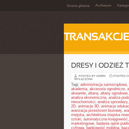
Archiwum
Katego
Strona główna
TRANSAKCJ
DRESY I ODZIEŻ
POSTED BY ADMIN
POSTED ON
WYŁĄCZONA
Tagi:
administracja samorządowa
,
akademia
,
akcesoria ogrodnicze
,
akwarele
,
altana
,
altany ogrodowe
analiza ekonomiczna
,
analiza pod
nieruchomości
,
analiza sprzedaży
2D
,
animacje 3D
,
animacje edukac
aranżacja przestrzeni biurowej
,
ar
miejska
,
architektura miejska no
sztuki
,
automatyczna księgowość
marketingowe
,
badania opinii publi
cyfrowa
,
bankowość mobilna
,
baza