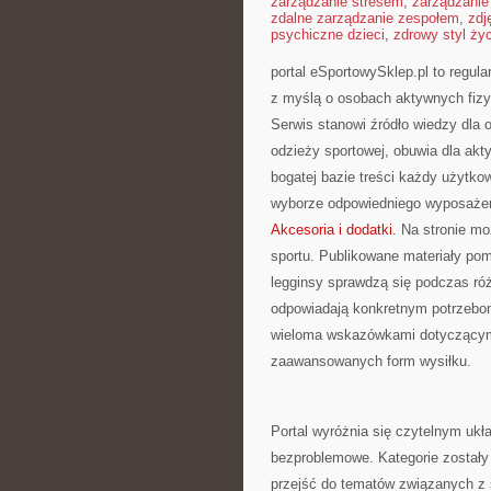
zarządzanie stresem
,
zarządzanie
zdalne zarządzanie zespołem
,
zdj
psychiczne dzieci
,
zdrowy styl ży
portal eSportowySklep.pl to regula
z myślą o osobach aktywnych fizy
Serwis stanowi źródło wiedzy dla
odzieży sportowej, obuwia dla akt
bogatej bazie treści każdy użytk
wyborze odpowiedniego wyposażeni
Akcesoria i dodatki
. Na stronie m
sportu. Publikowane materiały pom
legginsy sprawdzą się podczas róż
odpowiadają konkretnym potrzebo
wieloma wskazówkami dotyczącymi 
zaawansowanych form wysiłku.
Portal wyróżnia się czytelnym ukła
bezproblemowe. Kategorie zostały
przejść do tematów związanych z