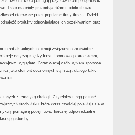
się zestawienia, które pomagają użytkownikom podejmować
we. Takie materiały prezentują różne modele obuwia
liwości oferowane przez popularne firmy fitness. Dzięki
 odnaleźć produkty odpowiadające ich oczekiwaniom oraz
na temat aktualnych inspiracji związanych ze światem
ublikacje dotyczą między innymi sportowego streetwearu,
rakcyjnym wyglądem. Coraz więcej osób wybiera sportowe
ównież jako element codziennych stylizacji, dlatego takie
sowaniem.
wiązanych z tematyką ekologii. Czytelnicy mogą poznać
zyjaznych środowisku, które coraz częściej pojawiają się w
artykuły pomagają podejmować bardziej odpowiedzialne
asnej garderoby.