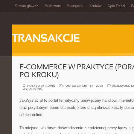
Archiwum
Kategorie
W
Strona główna
Kraków
Spis Treści
TRANSAKCJE
E-COMMERCE W PRAKTYCE (POR
PO KROKU)
POSTED BY ADMIN
POSTED ON LIS - 17 - 2025
MOŻLIWOŚĆ 
WYŁĄCZONA
JakWyslac.pl to portal tematyczny poświęcony handlowi internet
oraz przydatnym tipom dla osób, które chcą obniżać koszty dost
biznes online.
To miejsce, w którym doświadczenie z codziennej pracy łączy si