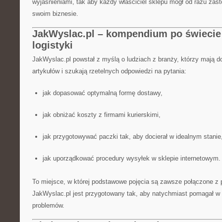
wyjaśnieniami, tak aby każdy właściciel sklepu mógł od razu zas
swoim biznesie.
JakWyslac.pl – kompendium po świecie 
logistyki
JakWyslac.pl powstał z myślą o ludziach z branży, którzy mają 
artykułów i szukają rzetelnych odpowiedzi na pytania:
jak dopasować optymalną formę dostawy,
jak obniżać koszty z firmami kurierskimi,
jak przygotowywać paczki tak, aby docierał w idealnym stanie
jak uporządkować procedury wysyłek w sklepie internetowym.
To miejsce, w której podstawowe pojęcia są zawsze połączone z 
JakWyslac.pl jest przygotowany tak, aby natychmiast pomagał w
problemów.