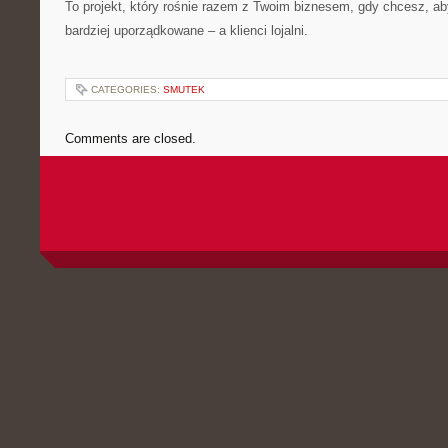
To projekt, który rośnie razem z Twoim biznesem, gdy chcesz, a
bardziej uporządkowane – a klienci lojalni.
CATEGORIES:
SMUTEK
Comments are closed.