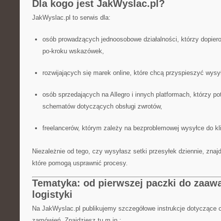
Dla kogo jest JakWyslac.pl?
JakWyslac.pl to serwis dla:
osób prowadzących jednoosobowe działalności, którzy dopiero
po-kroku wskazówek,
rozwijających się marek online, które chcą przyspieszyć wysyłk
osób sprzedających na Allegro i innych platformach, którzy p
schematów dotyczących obsługi zwrotów,
freelancerów, którym zależy na bezproblemowej wysyłce do kli
Niezależnie od tego, czy wysyłasz setki przesyłek dziennie, znajd
które pomogą usprawnić procesy.
Tematyka: od pierwszej paczki do zaa
logistyki
Na JakWyslac.pl publikujemy szczegółowe instrukcje dotyczące c
zamówień. Znajdziesz tu m.in.: