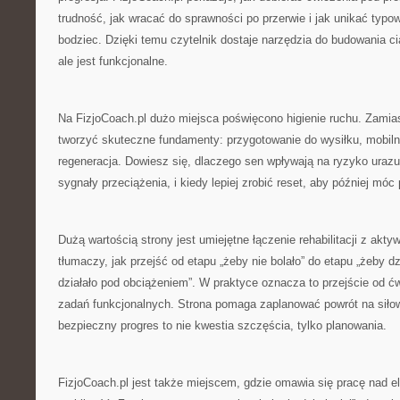
trudność, jak wracać do sprawności po przerwie i jak unikać typo
bodziec. Dzięki temu czytelnik dostaje narzędzia do budowania ciała
ale jest funkcjonalne.
Na FizjoCoach.pl dużo miejsca poświęcono higienie ruchu. Zamias
tworzyć skuteczne fundamenty: przygotowanie do wysiłku, mobilno
regeneracja. Dowiesz się, dlaczego sen wpływają na ryzyko uraz
sygnały przeciążenia, i kiedy lepiej zrobić reset, aby później móc
Dużą wartością strony jest umiejętne łączenie rehabilitacji z akty
tłumaczy, jak przejść od etapu „żeby nie bolało” do etapu „żeby dzi
działało pod obciążeniem”. W praktyce oznacza to przejście od 
zadań funkcjonalnych. Strona pomaga zaplanować powrót na siłow
bezpieczny progres to nie kwestia szczęścia, tylko planowania.
FizjoCoach.pl jest także miejscem, gdzie omawia się pracę nad e