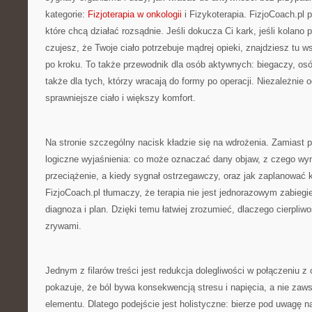
kategorie:
Fizjoterapia w onkologii
i Fizykoterapia. FizjoCoach.pl 
które chcą działać rozsądnie. Jeśli dokucza Ci kark, jeśli kolano pr
czujesz, że Twoje ciało potrzebuje mądrej opieki, znajdziesz tu
po kroku. To także przewodnik dla osób aktywnych: biegaczy, osó
także dla tych, którzy wracają do formy po operacji. Niezależnie 
sprawniejsze ciało i większy komfort.
Na stronie szczególny nacisk kładzie się na wdrożenia. Zamiast 
logiczne wyjaśnienia: co może oznaczać dany objaw, z czego wyni
przeciążenie, a kiedy sygnał ostrzegawczy, oraz jak zaplanować k
FizjoCoach.pl tłumaczy, że terapia nie jest jednorazowym zabieg
diagnoza i plan. Dzięki temu łatwiej zrozumieć, dlaczego cierpli
zrywami.
Jednym z filarów treści jest redukcja dolegliwości w połączeniu z
pokazuje, że ból bywa konsekwencją stresu i napięcia, a nie zaws
elementu. Dlatego podejście jest holistyczne: bierze pod uwagę 