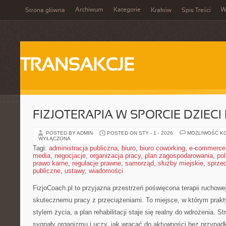
Archiwum
Kategorie
W
Strona główna
Kraków
Spis Treści
TRANSAKCJE
FIZJOTERAPIA W SPORCIE DZIECI
POSTED BY ADMIN
POSTED ON STY - 1 - 2026
MOŻLIWOŚĆ K
WYŁĄCZONA
Tagi:
administracja publiczna
,
biuro
,
biuro coworking
,
e-commerce
media
,
negocjacje
,
organizacja pracy
,
plan zagospodarowania
,
pol
prawo karne
,
regulacje prawne
,
samorząd
,
służby miejskie
,
sprze
publiczne
,
ustawy
,
wiadomości
FizjoCoach.pl to przyjazna przestrzeń poświęcona terapii ruchowe
skutecznemu pracy z przeciążeniami. To miejsce, w którym prak
stylem życia, a plan rehabilitacji staje się realny do wdrożenia.
sygnały organizmu i uczy, jak wracać do aktywności bez przypa