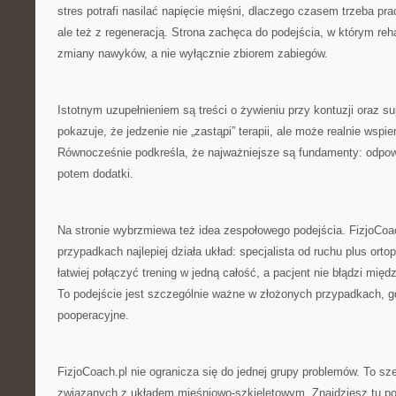
stres potrafi nasilać napięcie mięśni, dlaczego czasem trzeba pr
ale też z regeneracją. Strona zachęca do podejścia, w którym reha
zmiany nawyków, a nie wyłącznie zbiorem zabiegów.
Istotnym uzupełnieniem są treści o żywieniu przy kontuzji oraz su
pokazuje, że jedzenie nie „zastąpi” terapii, ale może realnie wsp
Równocześnie podkreśla, że najważniejsze są fundamenty: odpowi
potem dodatki.
Na stronie wybrzmiewa też idea zespołowego podejścia. FizjoCoac
przypadkach najlepiej działa układ: specjalista od ruchu plus orto
łatwiej połączyć trening w jedną całość, a pacjent nie błądzi mię
To podejście jest szczególnie ważne w złożonych przypadkach, 
pooperacyjne.
FizjoCoach.pl nie ogranicza się do jednej grupy problemów. To 
związanych z układem mięśniowo-szkieletowym. Znajdziesz tu po