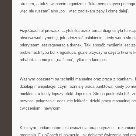
stresem, a także wsparcie organizmu. Taka perspektywa pomaga w
więc nie ruszam” albo „boli, więc zaciskam zęby i cisnę dalej”.
FizjoCoach.pl prowadzi czytelnika przez temat diagnostyki funkcjo
obserwować symetrię, jak odróżniać osłabienie, kiedy warto skupi
priorytetem jest regeneracja tkanek. Taki sposób myślenia jest s
problemach typu ból kręgosłupa, gdzie przyczyna często tkwi w 
rehabilitacja nie jest „na ślepo”, tylko ma kierunek.
Ważnym obszarem są techniki manualne oraz praca z tkankami. Fi
działają manipulacje, czym różni się praca punktowa, kiedy pomoc
miękkich, a kiedy lepszy efekt daje ruch. Strona podkreśla też, ż
przynosi połączenie: odczucie lekkości dzięki pracy manualnej ora
ćwiczeniom i nawykom.
Kolejnym fundamentem jest ćwiczenia terapeutyczne – rozumiane
progresja. FizjoCoach.pl pokazuje, jak dobierać ćwiczenia pod pr