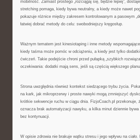
mobilność. Zamiast prostego „rozciągaj się, będzie lepiej”, dostaj
stretching pomaga, kiedy bywa neutralny, a kiedy może nawet po
pokazuje różnice między zakresem kontrolowanym a pasowym „do
łatwiej dobrać metody do celu: swobodniejszy kręgosłup.
Ważnym tematem jest kinesiotaping i inne metody wspomagające.
kiedy taśma może pomóc w odciążeniu, a kiedy jest tylko dodatki
ćwiczeń. Takie podejście chroni przed pułapką „szybkich rozwiązań
oczekiwania: dodatki mają sens, jeśli są częścią większego planu
Strona uwzględnia również kontekst siedzącego trybu życia. Pok
na kark, jak mikroprzerwy i proste nawyki mogą zmniejszyć dysko
krótkie sekwencje ruchu w ciągu dnia. FizjoCoach.pl przekonuje, 
oznacza brak automatyzacji nawyku, a kilka minut dziennie bywa 
bez kontynuacji.
W opisie zdrowia nie brakuje wątku stresu i jego wpływu na ciało.