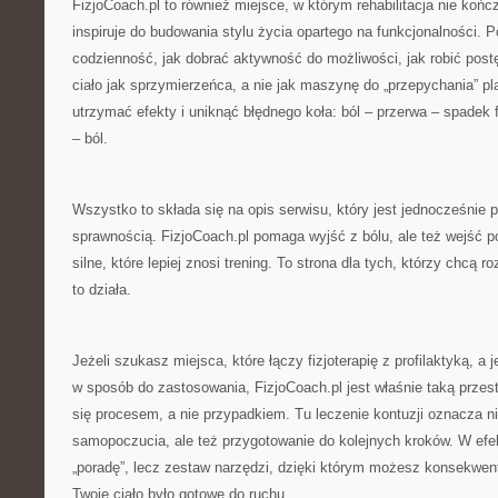
FizjoCoach.pl to również miejsce, w którym rehabilitacja nie końc
inspiruje do budowania stylu życia opartego na funkcjonalności. 
codzienność, jak dobrać aktywność do możliwości, jak robić postę
ciało jak sprzymierzeńca, a nie jak maszynę do „przepychania” pla
utrzymać efekty i uniknąć błędnego koła: ból – przerwa – spadek
– ból.
Wszystko to składa się na opis serwisu, który jest jednocześnie 
sprawnością. FizjoCoach.pl pomaga wyjść z bólu, ale też wejść 
silne, które lepiej znosi trening. To strona dla tych, którzy chcą r
to działa.
Jeżeli szukasz miejsca, które łączy fizjoterapię z profilaktyką, a
w sposób do zastosowania, FizjoCoach.pl jest właśnie taką przestr
się procesem, a nie przypadkiem. Tu leczenie kontuzji oznacza n
samopoczucia, ale też przygotowanie do kolejnych kroków. W efek
„poradę”, lecz zestaw narzędzi, dzięki którym możesz konsekwen
Twoje ciało było gotowe do ruchu.