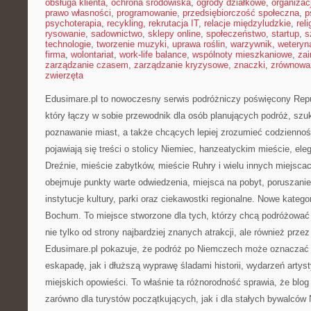
obsługa klienta
,
ochrona środowiska
,
ogrody działkowe
,
organizac
prawo własności
,
programowanie
,
przedsiębiorczość społeczna
,
p
psychoterapia
,
recykling
,
rekrutacja IT
,
relacje międzyludzkie
,
reli
rysowanie
,
sadownictwo
,
sklepy online
,
społeczeństwo
,
startup
,
s
technologie
,
tworzenie muzyki
,
uprawa roślin
,
warzywnik
,
weteryna
firma
,
wolontariat
,
work-life balance
,
wspólnoty mieszkaniowe
,
zai
zarządzanie czasem
,
zarządzanie kryzysowe
,
znaczki
,
zrównowa
zwierzęta
Edusimare.pl to nowoczesny serwis podróżniczy poświęcony Repu
który łączy w sobie przewodnik dla osób planujących podróż, s
poznawanie miast, a także chcących lepiej zrozumieć codziennoś
pojawiają się treści o stolicy Niemiec, hanzeatyckim mieście, e
Dreźnie, mieście zabytków, mieście Ruhry i wielu innych miejsca
obejmuje punkty warte odwiedzenia, miejsca na pobyt, poruszanie
instytucje kultury, parki oraz ciekawostki regionalne. Nowe katego
Bochum. To miejsce stworzone dla tych, którzy chcą podróżowa
nie tylko od strony najbardziej znanych atrakcji, ale również prz
Edusimare.pl pokazuje, że podróż po Niemczech może oznaczać 
eskapadę, jak i dłuższą wyprawę śladami historii, wydarzeń artys
miejskich opowieści. To właśnie ta różnorodność sprawia, że blo
zarówno dla turystów początkujących, jak i dla stałych bywalców