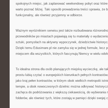
spokojnych miejsc, jak zaplanować weekendowy pobyt oraz które 
warto poznać bliżej. Taki sposób prowadzenia treści sprawia, że bl
funkcjonalny, ale również przyjemny w odbiorze.
Ważnym wyróżnikiem serwisu jest także rozbudowana różnorodno
przewodników po miastach pojawiają się tu materiały o wydarzen
sztuki, pomysłach na aktywny wypoczynek, dziedzictwie historyc
Dzięki temu Edusimare.pl nie zamyka się w jednej formule, lecz
miejscem dla wszystkich, których fascynują Niemcy w wielu ods
To idealna strona dla osób planujących miejską wycieczkę, ale tak
prostu lubią czytać o europejskich kierunkach pełnych kontrastó
jako kraj pełen kontrastów, w którym obok wielkich metropolii ist
tempie, a obok nowoczesnych dzielnic można odkrywać historyczn
zachęca do podróżowania z większą ciekawością, do wybierania m
folderów, ale również tych, które zostają w pamięci dzięki swojej