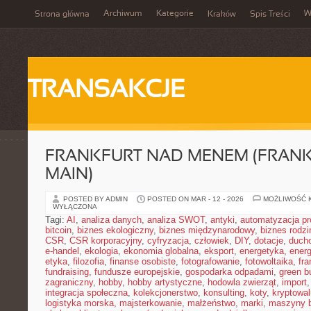
Archiwum
Kategorie
W
Strona główna
Kraków
Spis Treści
TRANSAKCJE
FRANKFURT NAD MENEM (FRAN
MAIN)
POSTED BY ADMIN
POSTED ON MAR - 12 - 2026
MOŻLIWOŚĆ 
WYŁĄCZONA
Tagi:
AI
,
analiza danych
,
analiza SWOT
,
antyki
,
automatyzacja p
bitcoin
,
biznes ekologiczny
,
biznes międzynarodowy
,
biznes rodzi
CSR
,
CSR korporacyjny
,
cyfryzacja
,
człowiek
,
DIY
,
dotacje
,
duch
e-handel
,
ekologia
,
ekonomia globalna
,
eksport
,
energetyka
,
energ
etyka
,
filozofia
,
finanse osobiste
,
fotografowanie
,
fotowoltaika
,
fr
fundraising
,
fundusze europejskie
,
gospodarka odpadami
,
green b
zagraniczny
,
hobby
,
hobby artystyczne
,
hodowla zwierząt
,
import
integracja społeczna
,
kolekcjonerstwo
,
konsulting
,
koty
,
kryptowal
logistyka morska
,
majsterkowanie
,
małżeństwo
,
marki
,
maszyny 