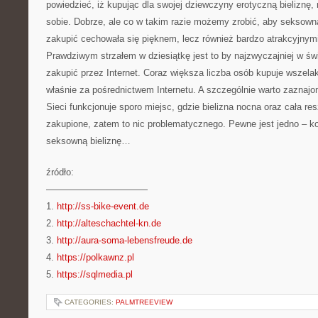
powiedzieć, iż kupując dla swojej dziewczyny erotyczną bieliznę
sobie. Dobrze, ale co w takim razie możemy zrobić, aby seksown
zakupić cechowała się pięknem, lecz również bardzo atrakcyjnym
Prawdziwym strzałem w dziesiątkę jest to by najzwyczajniej w świ
zakupić przez Internet. Coraz większa liczba osób kupuje wszelak
właśnie za pośrednictwem Internetu. A szczególnie warto zaznajom
Sieci funkcjonuje sporo miejsc, gdzie bielizna nocna oraz cała r
zakupione, zatem to nic problematycznego. Pewne jest jedno – ko
seksowną bieliznę…
źródło:
———————————
1.
http://ss-bike-event.de
2.
http://alteschachtel-kn.de
3.
http://aura-soma-lebensfreude.de
4.
https://polkawnz.pl
5.
https://sqlmedia.pl
CATEGORIES:
PALMTREEVIEW