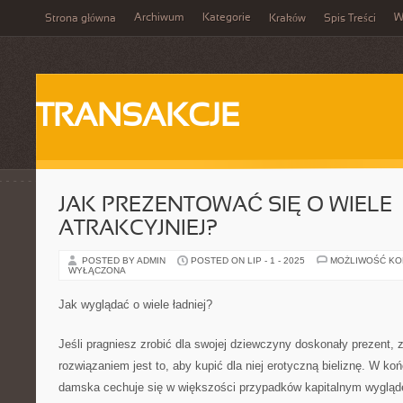
Archiwum
Kategorie
W
Strona główna
Kraków
Spis Treści
TRANSAKCJE
JAK PREZENTOWAĆ SIĘ O WIELE
ATRAKCYJNIEJ?
POSTED BY ADMIN
POSTED ON LIP - 1 - 2025
MOŻLIWOŚĆ K
WYŁĄCZONA
Jak wyglądać o wiele ładniej?
Jeśli pragniesz zrobić dla swojej dziewczyny doskonały prezent,
rozwiązaniem jest to, aby kupić dla niej erotyczną bieliznę. W ko
damska cechuje się w większości przypadków kapitalnym wyglą