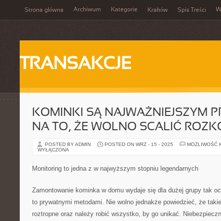
Archiwum
Kategorie
W
Strona główna
Kraków
Spis Treści
TRANSAKCJE
KOMINKI SĄ NAJWAŻNIEJSZYM 
NA TO, ŻE WOLNO SCALIĆ ROZ
POSTED BY ADMIN
POSTED ON WRZ - 15 - 2025
MOŻLIWOŚĆ 
WYŁĄCZONA
Monitoring to jedna z w najwyższym stopniu legendarnych
Zamontowanie kominka w domu wydaje się dla dużej grupy tak oc
to prywatnymi metodami. Nie wolno jednakże powiedzieć, że takie
roztropne oraz należy robić wszystko, by go unikać. Niebezpiecz