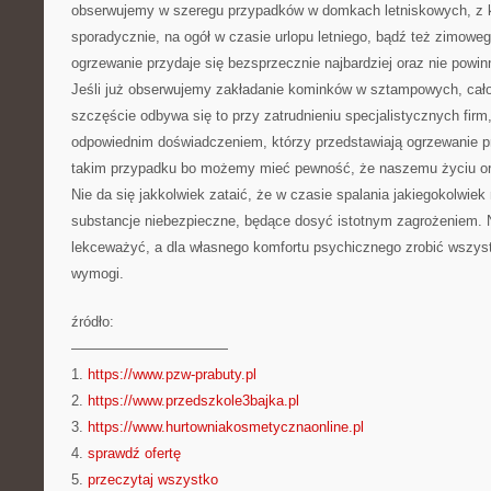
obserwujemy w szeregu przypadków w domkach letniskowych, z k
sporadycznie, na ogół w czasie urlopu letniego, bądź też zimowe
ogrzewanie przydaje się bezsprzecznie najbardziej oraz nie powi
Jeśli już obserwujemy zakładanie kominków w sztampowych, cał
szczęście odbywa się to przy zatrudnieniu specjalistycznych fir
odpowiednim doświadczeniem, którzy przedstawiają ogrzewanie 
takim przypadku bo możemy mieć pewność, że naszemu życiu ora
Nie da się jakkolwiek zataić, że w czasie spalania jakiegokolwiek 
substancje niebezpieczne, będące dosyć istotnym zagrożeniem. 
lekceważyć, a dla własnego komfortu psychicznego zrobić wszyst
wymogi.
źródło:
———————————
1.
https://www.pzw-prabuty.pl
2.
https://www.przedszkole3bajka.pl
3.
https://www.hurtowniakosmetycznaonline.pl
4.
sprawdź ofertę
5.
przeczytaj wszystko