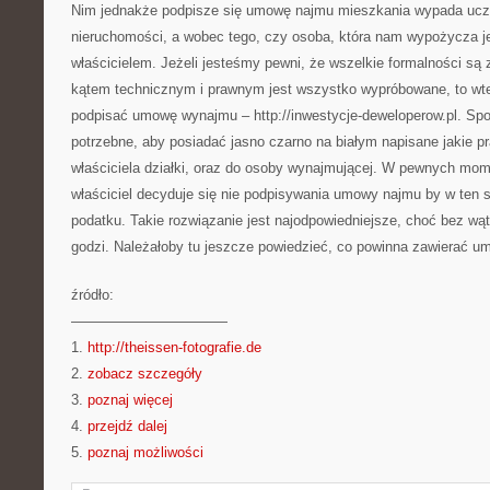
Nim jednakże podpisze się umowę najmu mieszkania wypada uczy
nieruchomości, a wobec tego, czy osoba, która nam wypożycza je
właścicielem. Jeżeli jesteśmy pewni, że wszelkie formalności są
kątem technicznym i prawnym jest wszystko wypróbowane, to wt
podpisać umowę wynajmu – http://inwestycje-deweloperow.pl. Spo
potrzebne, aby posiadać jasno czarno na białym napisane jakie p
właściciela działki, oraz do osoby wynajmującej. W pewnych mome
właściciel decyduje się nie podpisywania umowy najmu by w ten 
podatku. Takie rozwiązanie jest najodpowiedniejsze, choć bez wątp
godzi. Należałoby tu jeszcze powiedzieć, co powinna zawierać 
źródło:
———————————
1.
http://theissen-fotografie.de
2.
zobacz szczegóły
3.
poznaj więcej
4.
przejdź dalej
5.
poznaj możliwości