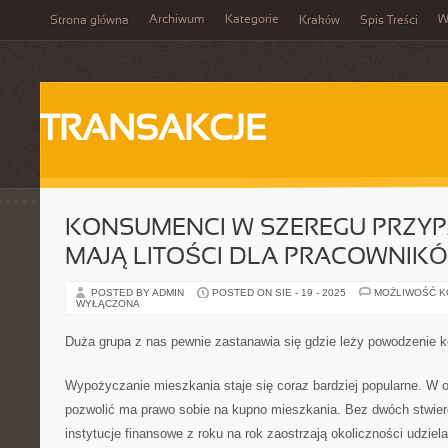
Archiwum
Kategorie
W
Strona główna
Kraków
Spis Treści
TRANSAKCJE
KONSUMENCI W SZEREGU PRZY
MAJĄ LITOŚCI DLA PRACOWNIK
POSTED BY ADMIN
POSTED ON SIE - 19 - 2025
MOŻLIWOŚĆ 
WYŁĄCZONA
Duża grupa z nas pewnie zastanawia się gdzie leży powodzenie ko
Wypożyczanie mieszkania staje się coraz bardziej popularne. W
pozwolić ma prawo sobie na kupno mieszkania. Bez dwóch stwier
instytucje finansowe z roku na rok zaostrzają okoliczności udziel