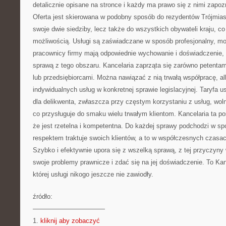
detalicznie opisane na stronce i każdy ma prawo się z nimi zapoz
Oferta jest skierowana w podobny sposób do rezydentów Trójmia
swoje dwie siedziby, lecz także do wszystkich obywateli kraju, co
możliwością. Usługi są zaświadczane w sposób profesjonalny, m
pracownicy firmy mają odpowiednie wychowanie i doświadczenie, 
sprawą z tego obszaru. Kancelaria zaprząta się zarówno petentami
lub przedsiębiorcami. Można nawiązać z nią trwałą współpracę, al
indywidualnych usług w konkretnej sprawie legislacyjnej. Taryfa u
dla delikwenta, zwłaszcza przy częstym korzystaniu z usług, woln
co przysługuje do smaku wielu trwałym klientom. Kancelaria ta p
że jest rzetelna i kompetentna. Do każdej sprawy podchodzi w sp
respektem traktuje swoich klientów, a to w współczesnych czasach
Szybko i efektywnie upora się z wszelką sprawą, z tej przyczyny 
swoje problemy prawnicze i zdać się na jej doświadczenie. To Kan
której usługi nikogo jeszcze nie zawiodły.
źródło:
———————————
1.
kliknij aby zobaczyć