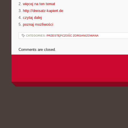
2.
więcej na ten temat
3.
http://dreisatz-kapiert.de
4.
czytaj dalej
5.
poznaj możliwości
CATEGORIES:
PRZESTĘPCZOŚC ZORGANIZOWANA
Comments are closed.