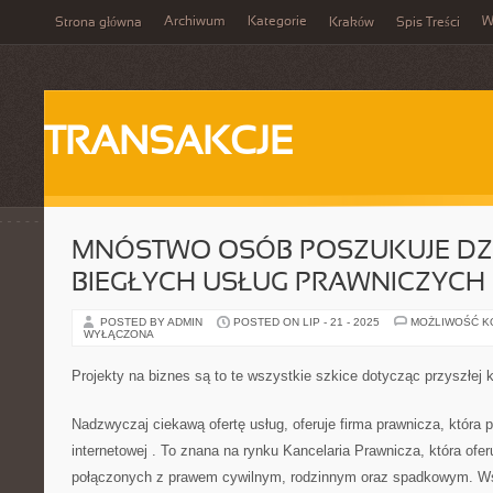
Archiwum
Kategorie
W
Strona główna
Kraków
Spis Treści
TRANSAKCJE
MNÓSTWO OSÓB POSZUKUJE DZI
BIEGŁYCH USŁUG PRAWNICZYCH
POSTED BY ADMIN
POSTED ON LIP - 21 - 2025
MOŻLIWOŚĆ 
WYŁĄCZONA
Projekty na biznes są to te wszystkie szkice dotycząc przyszłej k
Nadzwyczaj ciekawą ofertę usług, oferuje firma prawnicza, która p
internetowej
. To znana na rynku Kancelaria Prawnicza, która ofer
połączonych z prawem cywilnym, rodzinnym oraz spadkowym. Ws