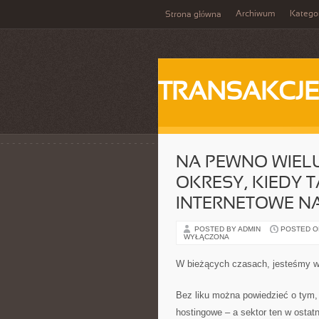
Archiwum
Katego
Strona główna
TRANSAKCJ
NA PEWNO WIELU
OKRESY, KIEDY 
INTERNETOWE N
POSTED BY ADMIN
POSTED ON 
WYŁĄCZONA
W bieżących czasach, jesteśmy w s
Bez liku można powiedzieć o tym, 
hostingowe – a sektor ten w ostatn