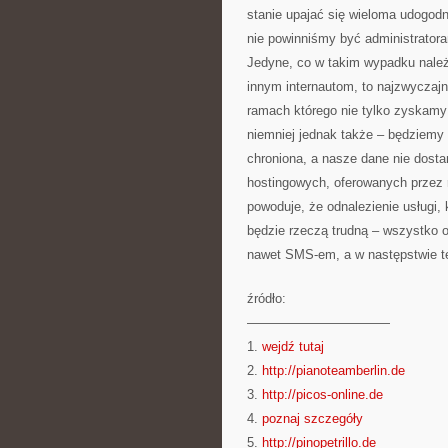
stanie upajać się wieloma udogod
nie powinniśmy być administrator
Jedyne, co w takim wypadku należ
innym internautom, to najzwyczajn
ramach którego nie tylko zyskamy
niemniej jednak także – będziemy
chroniona, a nasze dane nie dosta
hostingowych, oferowanych przez r
powoduje, że odnalezienie usługi, 
będzie rzeczą trudną – wszystko o
nawet SMS-em, a w następstwie te
źródło:
———————————
1.
wejdź tutaj
2.
http://pianoteamberlin.de
3.
http://picos-online.de
4.
poznaj szczegóły
5.
http://pinopetrillo.de