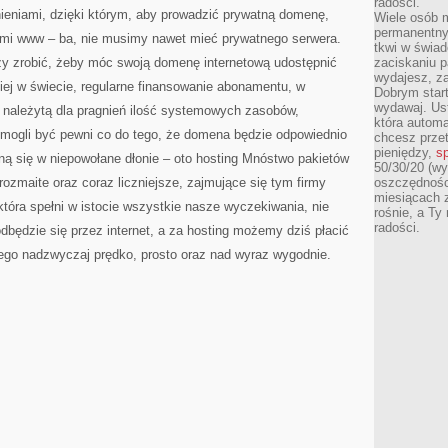
radości.
STRONY
nieniami, dzięki którym, aby prowadzić prywatną domenę,
INTERNETOWE
Wiele osób m
NALEŻAŁY
permanentny
ami www – ba, nie musimy nawet mieć prywatnego serwera.
tkwi w świa
y zrobić, żeby móc swoją domenę internetową udostępnić
zaciskaniu p
wydajesz, z
iej w świecie, regularne finansowanie abonamentu, w
Dobrym start
wydawaj. Ust
 należytą dla pragnień ilość systemowych zasobów,
która automa
 mogli być pewni co do tego, że domena będzie odpowiednio
chcesz prze
pieniędzy,
sp
ną się w niepowołane dłonie – oto hosting Mnóstwo pakietów
50/30/20 (wy
ozmaite oraz coraz liczniejsze, zajmujące się tym firmy
oszczędności
miesiącach 
która spełni w istocie wszystkie nasze wyczekiwania, nie
rośnie, a Ty
radości.
dbędzie się przez internet, a za hosting możemy dziś płacić
go nadzwyczaj prędko, prosto oraz nad wyraz wygodnie.