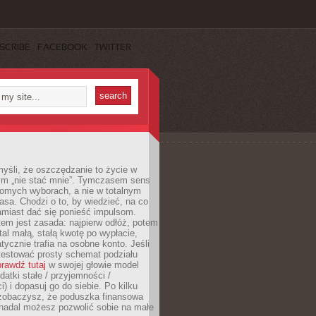
SCRIBE
FACEBOOK
TWITTER
yśli, że oszczędzanie to życie w
m „nie stać mnie”. Tymczasem sens
domych wyborach, a nie w totalnym
asa. Chodzi o to, by wiedzieć, na co
amiast dać się ponieść impulsom.
em jest zasada: najpierw odłóż, potem
al małą, stałą kwotę po wypłacie,
tycznie trafia na osobne konto. Jeśli
testować prosty schemat podziału
rawdź tutaj
w swojej głowie model
datki stałe / przyjemności /
) i dopasuj go do siebie. Po kilku
zobaczysz, że poduszka finansowa
 nadal możesz pozwolić sobie na małe