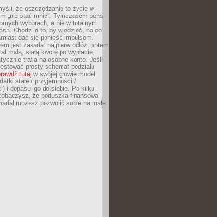
yśli, że oszczędzanie to życie w
m „nie stać mnie”. Tymczasem sens
domych wyborach, a nie w totalnym
asa. Chodzi o to, by wiedzieć, na co
amiast dać się ponieść impulsom.
em jest zasada: najpierw odłóż, potem
al małą, stałą kwotę po wypłacie,
tycznie trafia na osobne konto. Jeśli
testować prosty schemat podziału
rawdź tutaj
w swojej głowie model
datki stałe / przyjemności /
) i dopasuj go do siebie. Po kilku
zobaczysz, że poduszka finansowa
 nadal możesz pozwolić sobie na małe