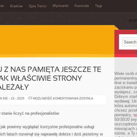
rie
Wymiarki
Kontrola
Tagi
Kraków
Spis Treści
SUB
E
 Z NAS PAMIĘTA JESZCZE TE
Wiele osób m
TAK WŁAŚCIWIE STRONY
permanentny
tkwi w świa
ALEŻAŁY
zaciskaniu p
wydajesz, z
Dobrym start
NA
SIE - 13 - 2025
MOŻLIWOŚĆ KOMENTOWANIA
ZOSTAŁA
wydawaj. Ust
PEWNO
WIELU
która automa
Z
chcesz prze
NAS
tanie liczyć na profesjonalistów
pieniędzy,
sp
PAMIĘTA
JESZCZE
50/30/20 (wy
TE
oszczędności
OKRESY,
jak powinny wyglądać korzystne profesjonalne usługi
miesiącach 
KIEDY
TAK
rośnie, a Ty
ich latach rozwinął się naprawdę dobrze i dziś jesteśmy w
WŁAŚCIWIE