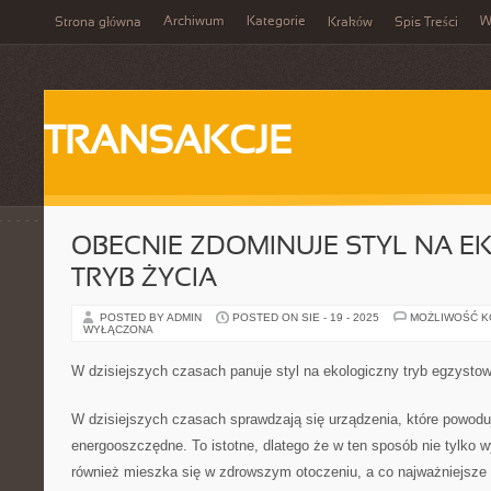
Archiwum
Kategorie
W
Strona główna
Kraków
Spis Treści
TRANSAKCJE
OBECNIE ZDOMINUJE STYL NA E
TRYB ŻYCIA
POSTED BY ADMIN
POSTED ON SIE - 19 - 2025
MOŻLIWOŚĆ 
WYŁĄCZONA
W dzisiejszych czasach panuje styl na ekologiczny tryb egzysto
W dzisiejszych czasach sprawdzają się urządzenia, które powoduj
energooszczędne. To istotne, dlatego że w ten sposób nie tylko w
również mieszka się w zdrowszym otoczeniu, a co najważniejsze p