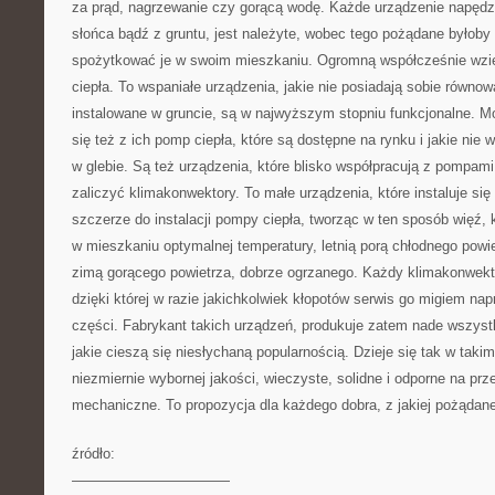
za prąd, nagrzewanie czy gorącą wodę. Każde urządzenie napędz
słońca bądź z gruntu, jest należyte, wobec tego pożądane byłoby s
spożytkować je w swoim mieszkaniu. Ogromną współcześnie wzię
ciepła. To wspaniałe urządzenia, jakie nie posiadają sobie równo
instalowane w gruncie, są w najwyższym stopniu funkcjonalne. 
się też z ich pomp ciepła, które są dostępne na rynku i jakie nie
w glebie. Są też urządzenia, które blisko współpracują z pompami 
zaliczyć klimakonwektory. To małe urządzenia, które instaluje si
szczerze do instalacji pompy ciepła, tworząc w ten sposób więź, 
w mieszkaniu optymalnej temperatury, letnią porą chłodnego powi
zimą gorącego powietrza, dobrze ogrzanego. Każdy klimakonwekt
dzięki której w razie jakichkolwiek kłopotów serwis go migiem nap
części. Fabrykant takich urządzeń, produkuje zatem nade wszyst
jakie cieszą się niesłychaną popularnością. Dzieje się tak w taki
niezmiernie wybornej jakości, wieczyste, solidne i odporne na prz
mechaniczne. To propozycja dla każdego dobra, z jakiej pożądan
źródło:
———————————