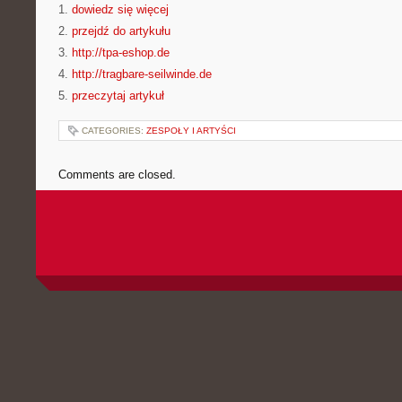
1.
dowiedz się więcej
2.
przejdź do artykułu
3.
http://tpa-eshop.de
4.
http://tragbare-seilwinde.de
5.
przeczytaj artykuł
CATEGORIES:
ZESPOŁY I ARTYŚCI
Comments are closed.