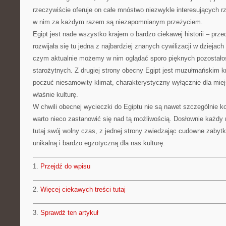
rzeczywiście oferuje on całe mnóstwo niezwykle interesujących r
w nim za każdym razem są niezapomnianym przeżyciem.
Egipt jest nade wszystko krajem o bardzo ciekawej historii – prze
rozwijała się tu jedna z najbardziej znanych cywilizacji w dziejac
czym aktualnie możemy w nim oglądać sporo pięknych pozostało
starożytnych. Z drugiej strony obecny Egipt jest muzułmańskim
poczuć niesamowity klimat, charakterystyczny wyłącznie dla mi
właśnie kulturę.
W chwili obecnej wycieczki do Egiptu nie są nawet szczególnie 
warto nieco zastanowić się nad tą możliwością. Dosłownie każdy
tutaj swój wolny czas, z jednej strony zwiedzając cudowne zabytki
unikalną i bardzo egzotyczną dla nas kulturę.
1.
Przejdź do wpisu
2.
Więcej ciekawych treści tutaj
3.
Sprawdź ten artykuł