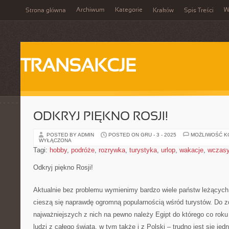
Archiwum
Kategorie
W
Strona główna
Kraków
Spis Treści
TRANSAKCJE
ODKRYJ PIĘKNO ROSJI!
POSTED BY ADMIN
POSTED ON GRU - 3 - 2025
MOŻLIWOŚĆ 
WYŁĄCZONA
Tagi:
hobby
,
podróże
,
rozrywka
,
turystyka
,
urlop
,
wakacje
,
wczas
Odkryj piękno Rosji!
Aktualnie bez problemu wymienimy bardzo wiele państw leżących
cieszą się naprawdę ogromną popularnością wśród turystów. Do 
najważniejszych z nich na pewno należy Egipt do którego co roku 
ludzi z całego świata, w tym także i z Polski – trudno jest się je