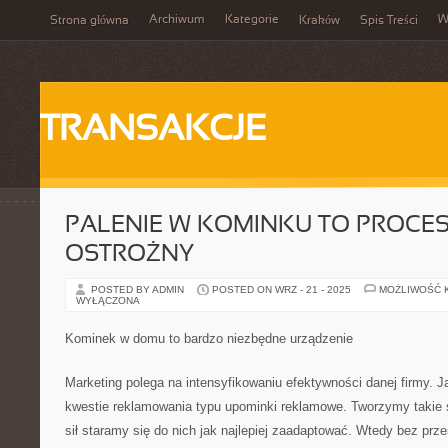
Archiwum
Kategorie
W
Strona główna
Kraków
Spis Treści
TRANSAKCJE
PALENIE W KOMINKU TO PROCES
OSTROŻNY
POSTED BY ADMIN
POSTED ON WRZ - 21 - 2025
MOŻLIWOŚĆ 
WYŁĄCZONA
Kominek w domu to bardzo niezbędne urządzenie
Marketing polega na intensyfikowaniu efektywności danej firmy. J
kwestie reklamowania typu upominki reklamowe. Tworzymy takie 
sił staramy się do nich jak najlepiej zaadaptować. Wtedy bez prz