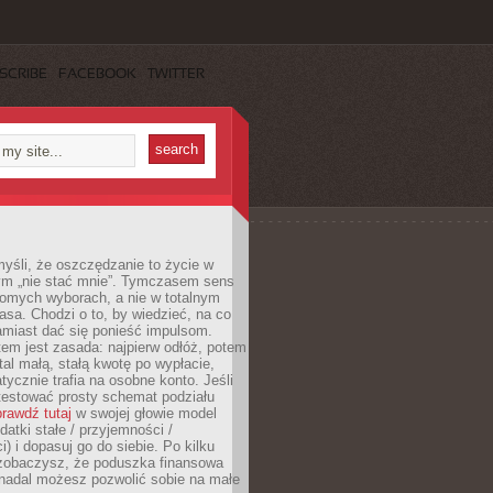
SCRIBE
FACEBOOK
TWITTER
yśli, że oszczędzanie to życie w
m „nie stać mnie”. Tymczasem sens
domych wyborach, a nie w totalnym
asa. Chodzi o to, by wiedzieć, na co
amiast dać się ponieść impulsom.
em jest zasada: najpierw odłóż, potem
al małą, stałą kwotę po wypłacie,
tycznie trafia na osobne konto. Jeśli
testować prosty schemat podziału
rawdź tutaj
w swojej głowie model
datki stałe / przyjemności /
) i dopasuj go do siebie. Po kilku
zobaczysz, że poduszka finansowa
 nadal możesz pozwolić sobie na małe