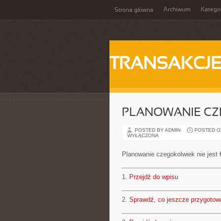
Archiwum
Katego
Strona główna
TRANSAKCJ
PLANOWANIE CZE
POSTED BY ADMIN
POSTED ON 
WYŁĄCZONA
Planowanie czegokolwiek nie jest 
1.
Przejdź do wpisu
2.
Sprawdź, co jeszcze przygotow