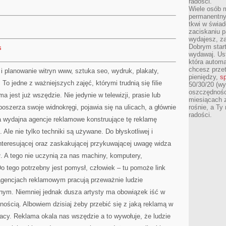
radości.
Wiele osób m
permanentny
tkwi w świa
zaciskaniu p
wydajesz, z
Dobrym start
s
wydawaj. Ust
która automa
chcesz prze
 i planowanie witryn www, sztuka seo, wydruk, plakaty,
pieniędzy,
sp
To jedne z ważniejszych zajęć, którymi trudnią się filie
50/30/20 (wy
oszczędności
a jest już wszędzie. Nie jedynie w telewizji, prasie lub
miesiącach 
poszerza swoje widnokręgi, pojawia się na ulicach, a głównie
rośnie, a Ty
radości.
 wydajna agencje reklamowe konstruujące tę reklamę
Ale nie tylko techniki są używane. Do błyskotliwej i
interesującej oraz zaskakującej przykuwającej uwagę widza
ł. A tego nie uczynią za nas machiny, komputery,
o tego potrzebny jest pomysł, człowiek – tu pomoże link
agencjach reklamowym pracują przeważnie ludzie
nym. Niemniej jednak dusza artysty ma obowiązek iść w
znością. Albowiem dzisiaj żeby przebić się z jaką reklamą w
acy. Reklama okala nas wszędzie a to wywołuje, że ludzie