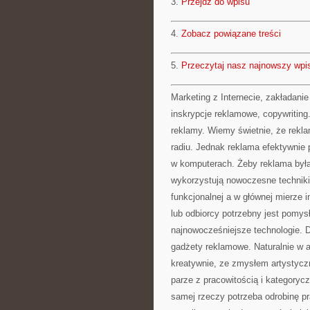
3.
Przejdź do wpisu
4.
Zobacz powiązane treści
5.
Przeczytaj nasz najnowszy wpi
Marketing z Internecie, zakładanie
inskrypcje reklamowe, copywriting. 
reklamy. Wiemy świetnie, że reklam
radiu. Jednak reklama efektywnie 
w komputerach. Żeby reklama była
wykorzystują nowoczesne techniki. 
funkcjonalnej a w głównej mierze 
lub odbiorcy potrzebny jest pomys
najnowocześniejsze technologie. D
gadżety reklamowe. Naturalnie w 
kreatywnie, ze zmysłem artystycz
parze z pracowitością i kategoryc
samej rzeczy potrzeba odrobinę pr