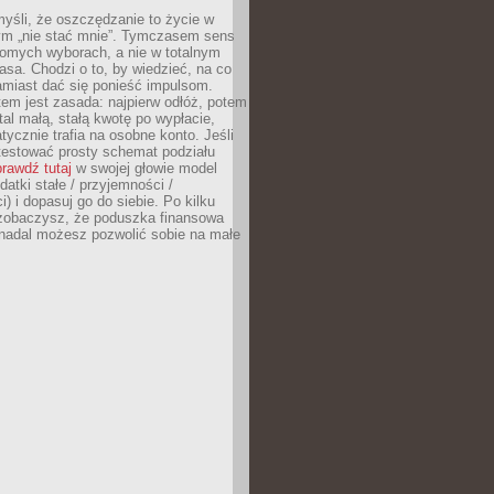
yśli, że oszczędzanie to życie w
m „nie stać mnie”. Tymczasem sens
domych wyborach, a nie w totalnym
asa. Chodzi o to, by wiedzieć, na co
amiast dać się ponieść impulsom.
em jest zasada: najpierw odłóż, potem
al małą, stałą kwotę po wypłacie,
tycznie trafia na osobne konto. Jeśli
testować prosty schemat podziału
rawdź tutaj
w swojej głowie model
datki stałe / przyjemności /
) i dopasuj go do siebie. Po kilku
zobaczysz, że poduszka finansowa
 nadal możesz pozwolić sobie na małe