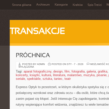
Archiwum
Kategorie
W
Strona główna
Kraków
Spis Treści
TRANSAKCJE
PRÓCHNICA
POSTED BY ADMIN
POSTED ON STY - 7 - 2026
MOŻLIWOŚĆ K
WYŁĄCZONA
Tagi:
aparat fotograficzny
,
design
,
film
,
fotografia
,
galeria
,
grafika
koncerty
,
książki
,
kultura
,
literatura
,
malarstwo
,
muzyka
,
pisanie
,
seriale
,
spektakle
,
sztuka
,
taniec
,
teatr
Express Optyk to przestrzeń, w którym okulistyka spotyka się z 
poświęcony wzrokowi oraz zdrowiu oczu – dla osób, które chcą ś
zanim pojawi się kłopot. Jeśli interesuje Cię zapobieganie, kontro
rutyny wspierające komfort widzenia, znajdziesz tu wiele temató