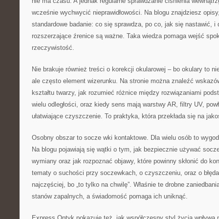
nie ma czasu. A jednak regularne sprawdzanie ciśnienia wewnąt
wcześnie wychwycić nieprawidłowości. Na blogu znajdziesz opisy
standardowe badanie: co się sprawdza, po co, jak się nastawić, 
rozszerzające źrenice są ważne. Taka wiedza pomaga wejść spok
rzeczywistość.
Nie brakuje również treści o korekcji okularowej – bo okulary to nie
ale często element wizerunku. Na stronie można znaleźć wskazów
kształtu twarzy, jak rozumieć różnice między rozwiązaniami pod
wielu odległości, oraz kiedy sens mają warstwy AR, filtry UV, pow
ułatwiające czyszczenie. To praktyka, która przekłada się na jak
Osobny obszar to socze wki kontaktowe. Dla wielu osób to wygoda
Na blogu pojawiają się wątki o tym, jak bezpiecznie używać socz
wymiany oraz jak rozpoznać objawy, które powinny skłonić do kons
tematy o suchości przy soczewkach, o czyszczeniu, oraz o błędac
najczęściej, bo „to tylko na chwilę”. Właśnie te drobne zaniedbani
stanów zapalnych, a świadomość pomaga ich uniknąć.
Express Optyk pokazuje też, jak współczesny styl życia wpływa 