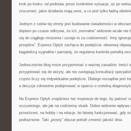
krok po kroku: od podstaw, przez konkretne sytuacje, aż po wskaz
zrozumieć, jakie działania mają sens, a co jest tylko ładną obietni
Jednym z celów tej strony jest budowanie świadomości w obszar
dopiero po czasie odkrywa, że ich „normalne” widzenie wcale nie 
się do ciągłego mrużenia i uznaje to za codzienność. Inny ignoruj
przejdzie”. Express Optyk zachęca do podejścia: obserwuj objawy,
bagatelizuj sygnałów i pamiętaj, że regularna kontrola potrafią os
Jednocześnie blog może przypominać o ważnej zasadzie: treści
przygotować się do wizyty, ale nie zastępują konsultacji specjal
często liczy się indywidualne podejście. Dlatego rozsądnie jest t
a decyzje zdrowotne podejmować w oparciu o rzetelną diagnostyk
Na Express Optyk znajdziesz też inspiracje do tego, by patrzeć n
oczywistego, ale jak na codzienny skarb. Dobre widzenie wpływa n
przestrzeni, na hobby i na relacje, bo łatwiej funkcjonować, gdy o
podrażnione. Taki „prosty” obszar potrafi zmienić jakość dnia.