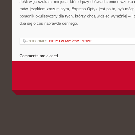
Jeśli więc szukasz miejsca, które łączy doświadczenie o wzroku i
mówi językiem zrozumiałym, Express Optyk jest po to, byś mógł 
poradnik okulistyczny dla tych, którzy chcą widzieć wyraźniej – i
dba się o coś naprawdę cennego.
CATEGORIES:
DIETY I PLANY ŻYWIENIOWE
Comments are closed.