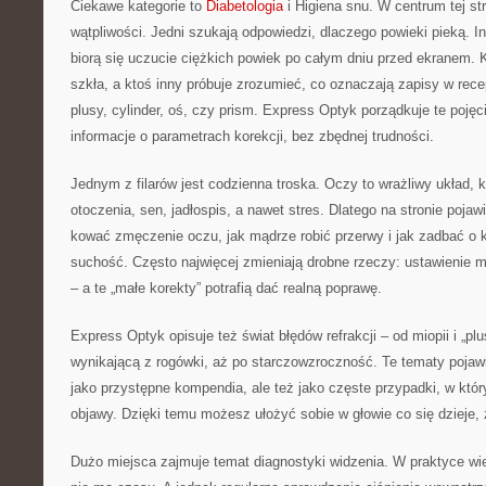
Ciekawe kategorie to
Diabetologia
i Higiena snu. W centrum tej str
wątpliwości. Jedni szukają odpowiedzi, dlaczego powieki pieką. In
biorą się uczucie ciężkich powiek po całym dniu przed ekranem.
szkła, a ktoś inny próbuje zrozumieć, co oznaczają zapisy w rec
plusy, cylinder, oś, czy prism. Express Optyk porządkuje te pojęci
informacje o parametrach korekcji, bez zbędnej trudności.
Jednym z filarów jest codzienna troska. Oczy to wrażliwy układ, k
otoczenia, sen, jadłospis, a nawet stres. Dlatego na stronie pojawi
kować zmęczenie oczu, jak mądrze robić przerwy i jak zadbać o 
suchość. Często najwięcej zmieniają drobne rzeczy: ustawienie mo
– a te „małe korekty” potrafią dać realną poprawę.
Express Optyk opisuje też świat błędów refrakcji – od miopii i „pl
wynikającą z rogówki, aż po starczowzroczność. Te tematy pojawi
jako przystępne kompendia, ale też jako częste przypadki, w któr
objawy. Dzięki temu możesz ułożyć sobie w głowie co się dzieje, 
Dużo miejsca zajmuje temat diagnostyki widzenia. W praktyce wie