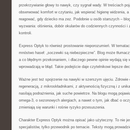
przekrzywianie głowy to nawyk, czy sygnał wady. W treściach poj
obserwować komfort w czytaniu, jak wspierać higienę widzenia, a
reagować, gdy dziecko ma zez. Podobnie u osób starszych – bl
wyzwania: olśnienia, dobór okularów do codziennych czynności i 
kontroli.
Express Optyk to również prostowanie nieporozumień. W temata
mnóstwo haseł: „soczewki są niebezpieczne”. Blog może tłumaczy
a co błędnym przekonaniem, i dlaczego pewne opinie wydają się 
wprowadzają w błąd. Takie podejście daje czytelnikowi lepsze dec
Ważne jest też spojrzenie na nawyki w szerszym ujęciu. Zdrowie 
regeneracją, z mikroskładnikami, z aktywnością fizyczną i z unik
nasilają podrażnienia, jak suche powietrze. Na blogu mogą pojawi
omega-3, o sezonowych alergiach, a nawet o tym, jak dbać o ocz
zmieniają się warunki i rośnie ryzyko przesuszenia.
Charakter Express Optyk można opisać jako użyteczny. To nie jes
specjalistów, tylko przewodnik po temacie. Teksty mogą prowadzi