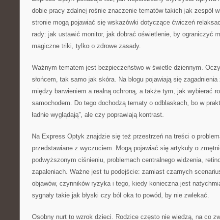
dobie pracy zdalnej rośnie znaczenie tematów takich jak zespół
stronie mogą pojawiać się wskazówki dotyczące ćwiczeń relaksac
rady: jak ustawić monitor, jak dobrać oświetlenie, by ograniczyć 
magiczne triki, tylko o zdrowe zasady.
Ważnym tematem jest bezpieczeństwo w świetle dziennym. Oczy 
słońcem, tak samo jak skóra. Na blogu pojawiają się zagadnienia z
między barwieniem a realną ochroną, a także tym, jak wybierać r
samochodem. Do tego dochodzą tematy o odblaskach, bo w praktyc
ładnie wyglądają”, ale czy poprawiają kontrast.
Na Express Optyk znajdzie się też przestrzeń na treści o proble
przedstawiane z wyczuciem. Mogą pojawiać się artykuły o zmętni
podwyższonym ciśnieniu, problemach centralnego widzenia, retino
zapaleniach. Ważne jest tu podejście: zamiast czarnych scenariu
objawów, czynników ryzyka i tego, kiedy konieczna jest natychm
sygnały takie jak błyski czy ból oka to powód, by nie zwlekać.
Osobny nurt to wzrok dzieci. Rodzice często nie wiedzą, na co 