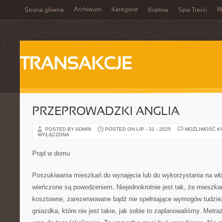
Archiwum
Kategorie
W
Strona główna
Kraków
Spis Treści
TRANSAKCJE
PRZEPROWADZKI ANGLIA
POSTED BY ADMIN
POSTED ON LIP - 31 - 2025
MOŻLIWOŚĆ 
WYŁĄCZONA
Prąd w domu
Poszukiwania mieszkań do wynajęcia lub do wykorzystania na wł
wieńczone są powodzeniem. Niejednokrotnie jest tak, że mieszkan
kosztowne, zarezerwowane bądź nie spełniające wymogów tudzie
gniazdka, które nie jest takie, jak sobie to zaplanowaliśmy. Metra