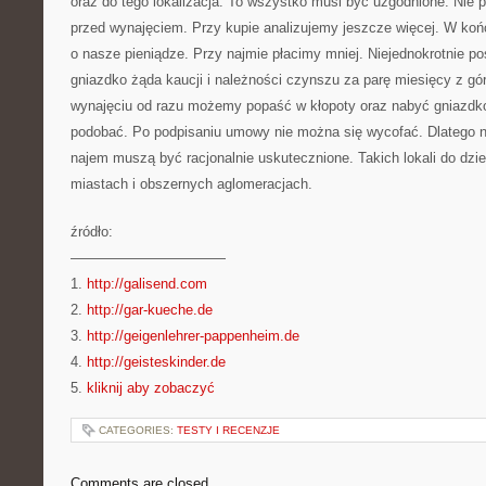
oraz do tego lokalizacja. To wszystko musi być uzgodnione. Nie 
przed wynajęciem. Przy kupie analizujemy jeszcze więcej. W ko
o nasze pieniądze. Przy najmie płacimy mniej. Niejednokrotnie p
gniazdko żąda kaucji i należności czynszu za parę miesięcy z gó
wynajęciu od razu możemy popaść w kłopoty oraz nabyć gniazdko,
podobać. Po podpisaniu umowy nie można się wycofać. Dlatego na
najem muszą być racjonalnie uskutecznione. Takich lokali do dzie
miastach i obszernych aglomeracjach.
źródło:
———————————
1.
http://galisend.com
2.
http://gar-kueche.de
3.
http://geigenlehrer-pappenheim.de
4.
http://geisteskinder.de
5.
kliknij aby zobaczyć
CATEGORIES:
TESTY I RECENZJE
Comments are closed.