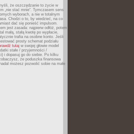
yśli, że oszczędzanie to życie w
m „nie stać mnie”. Tymczasem sens
domych wyborach, a nie w totalnym
asa. Chodzi o to, by wiedzieć, na co
amiast dać się ponieść impulsom.
em jest zasada: najpierw odłóż, potem
al małą, stałą kwotę po wypłacie,
tycznie trafia na osobne konto. Jeśli
testować prosty schemat podziału
rawdź tutaj
w swojej głowie model
datki stałe / przyjemności /
) i dopasuj go do siebie. Po kilku
zobaczysz, że poduszka finansowa
 nadal możesz pozwolić sobie na małe