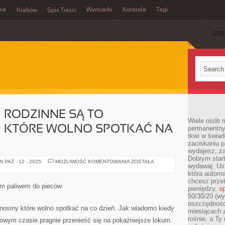
rie
Wymiarki
Kontrola
Tagi
Kraków
Spis Treści
SUB
E
 RODZINNE SĄ TO
Wiele osób m
 KTÓRE WOLNO SPOTKAĆ NA
permanentny
tkwi w świa
zaciskaniu p
wydajesz, z
Dobrym start
PRZEPROWADZKI
 PAŹ - 12 - 2025
MOŻLIWOŚĆ KOMENTOWANIA
ZOSTAŁA
wydawaj. Ust
RODZINNE
SĄ
która automa
TO
chcesz prze
PRZEPROWADZKI
zym paliwem do pieców
pieniędzy,
sp
KTÓRE
WOLNO
50/30/20 (wy
SPOTKAĆ
oszczędności
NA
nosiny które wolno spotkać na co dzień. Jak wiadomo kiedy
miesiącach 
CO
DZIEŃ
rośnie, a Ty
 owym czasie pragnie przenieść się na pokaźniejsze lokum.