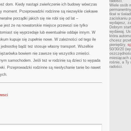
radości.
też dom. Kiedy nastąpi zwieńczenie ich budowy wówczas
Wiele osób m
permanentny
ny moment. Przeprowadzki rodzinne są niezwykle ciekawe
tkwi w świa
ralne porządki jakich się nie robi się od lat –
zaciskaniu p
wydajesz, z
 jest że na nowatorskie miejsce przewozi sie tylko
Dobrym start
wydawaj. Ust
atomiast się wyprzedaje lub ewentualnie oddaje innym. W
która automa
lokum kupuje się zupełnie nowe. W zależności od tego ile
chcesz prze
pieniędzy,
sp
ię jednostkę bądź też stosuje własny transport. Wszelkie
50/30/20 (wy
iężarówka bowiem nie zawsze się wszystko zmieści.
oszczędności
miesiącach 
nym samochodem. Jeśli też w rodzinie są dzieci to wypada
rośnie, a Ty
radości.
ki. Przeprowadzki rodzinne są niesłychanie tanie bo nawet
tych.
resci