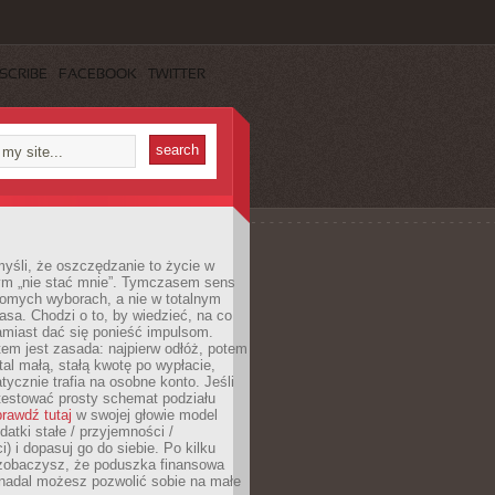
SCRIBE
FACEBOOK
TWITTER
yśli, że oszczędzanie to życie w
m „nie stać mnie”. Tymczasem sens
domych wyborach, a nie w totalnym
asa. Chodzi o to, by wiedzieć, na co
amiast dać się ponieść impulsom.
em jest zasada: najpierw odłóż, potem
al małą, stałą kwotę po wypłacie,
tycznie trafia na osobne konto. Jeśli
testować prosty schemat podziału
rawdź tutaj
w swojej głowie model
datki stałe / przyjemności /
) i dopasuj go do siebie. Po kilku
zobaczysz, że poduszka finansowa
 nadal możesz pozwolić sobie na małe