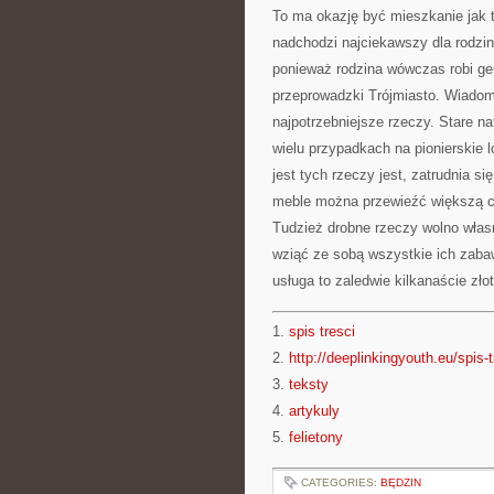
To ma okazję być mieszkanie jak 
nadchodzi najciekawszy dla rodzi
ponieważ rodzina wówczas robi gene
przeprowadzki Trójmiasto. Wiadome
najpotrzebniejsze rzeczy. Stare n
wielu przypadkach na pionierskie 
jest tych rzeczy jest, zatrudnia s
meble można przewieźć większą c
Tudzież drobne rzeczy wolno włas
wziąć ze sobą wszystkie ich zabaw
usługa to zaledwie kilkanaście zło
1.
spis tresci
2.
http://deeplinkingyouth.eu/spis-t
3.
teksty
4.
artykuly
5.
felietony
CATEGORIES:
BĘDZIN