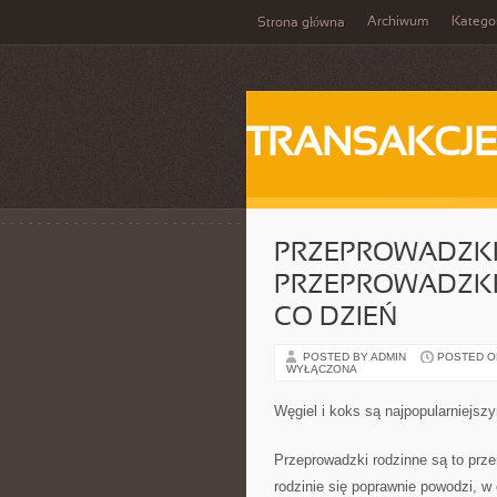
Archiwum
Katego
Strona główna
TRANSAKCJ
PRZEPROWADZKI
PRZEPROWADZKI
CO DZIEŃ
POSTED BY ADMIN
POSTED ON
WYŁĄCZONA
Węgiel i koks są najpopularniejs
Przeprowadzki rodzinne są to prze
rodzinie się poprawnie powodzi, w