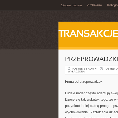
Archiwum
Katego
Strona główna
TRANSAKCJ
PRZEPROWADZKI
POSTED BY ADMIN
POSTED ON 
WYŁĄCZONA
Firma od przeprowadzek
Ludzie nader często adaptują swoj
Dzieje się tak wskutek tego, że 
pozyskać lepiej płatną pracę, lep
wychowywania i kształcenia dziec