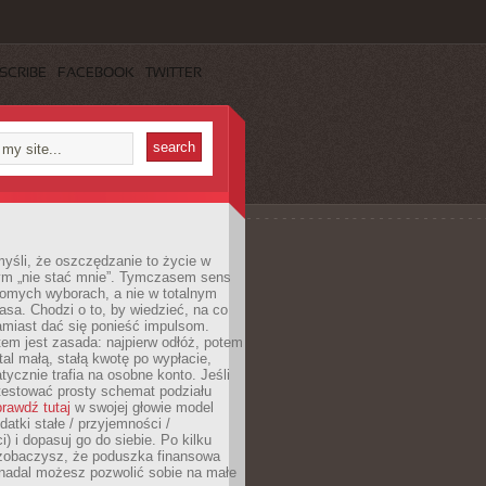
SCRIBE
FACEBOOK
TWITTER
yśli, że oszczędzanie to życie w
m „nie stać mnie”. Tymczasem sens
domych wyborach, a nie w totalnym
asa. Chodzi o to, by wiedzieć, na co
amiast dać się ponieść impulsom.
em jest zasada: najpierw odłóż, potem
al małą, stałą kwotę po wypłacie,
tycznie trafia na osobne konto. Jeśli
testować prosty schemat podziału
rawdź tutaj
w swojej głowie model
datki stałe / przyjemności /
) i dopasuj go do siebie. Po kilku
zobaczysz, że poduszka finansowa
 nadal możesz pozwolić sobie na małe