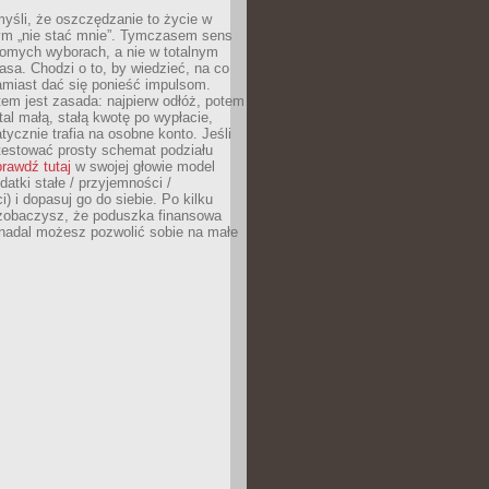
yśli, że oszczędzanie to życie w
m „nie stać mnie”. Tymczasem sens
domych wyborach, a nie w totalnym
asa. Chodzi o to, by wiedzieć, na co
amiast dać się ponieść impulsom.
em jest zasada: najpierw odłóż, potem
al małą, stałą kwotę po wypłacie,
tycznie trafia na osobne konto. Jeśli
testować prosty schemat podziału
rawdź tutaj
w swojej głowie model
datki stałe / przyjemności /
) i dopasuj go do siebie. Po kilku
zobaczysz, że poduszka finansowa
 nadal możesz pozwolić sobie na małe