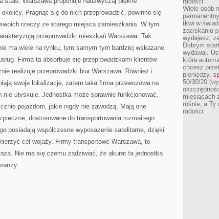
 na stałe. Warszawa proponuje nadzwyczaj piękne
radości.
Wiele osób m
 okolicy. Pragnąc się do nich przeprowadzić, powinno się
permanentny
tkwi w świa
 swoich rzeczy ze starego miejsca zamieszkania. W tym
zaciskaniu p
charakteryzują przeprowadzki mieszkań Warszawa. Tak
wydajesz, z
Dobrym start
, nie ma wiele na rynku, tym samym tym bardziej wskazane
wydawaj. Ust
 usług. Firma ta absorbuje się przeprowadzkami klientów
która automa
chcesz prze
znie realizuje przeprowadzki biur Warszawa. Również i
pieniędzy,
sp
50/30/20 (wy
niają swoje lokalizacje, zatem taka firma przewozowa na
oszczędności
 nie utyskuje. Jednostka może sprawnie funkcjonować,
miesiącach 
rośnie, a Ty
icznie pojazdom, jakie nigdy nie zawodzą. Mają one
radości.
ezpieczne, dostosowane do transportowania rozmaitego
go posiadają współczesne wyposażenie satelitarne, dzięki
mierzyć cel wojaży. Firmy transportowe Warszawa, to
aza. Nie ma się czemu zadziwiać, że akurat ta jednostka
branży.