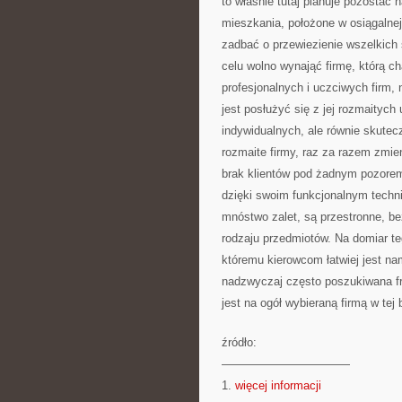
to właśnie tutaj planuje pozostać
mieszkania, położone w osiągalnej
zadbać o przewiezienie wszelkich
celu wolno wynająć firmę, którą 
profesjonalnych i uczciwych firm
jest posłużyć się z jej rozmaitych
indywidualnych, ale równie skutec
rozmaite firmy, raz za razem zmie
brak klientów pod żadnym pozorem
dzięki swoim funkcjonalnym techn
mnóstwo zalet, są przestronne, b
rodzaju przedmiotów. Na domiar te
któremu kierowcom łatwiej jest na
nadzwyczaj często poszukiwana fr
jest na ogół wybieraną firmą w tej 
źródło:
———————————
1.
więcej informacji