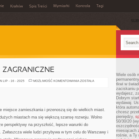
rie
Wymiarki
Kontrola
Tagi
Kraków
Spis Treści
SUB
E
 ZAGRANICZNE
Wiele osób m
permanentny
PRZEPROWADZKI
LIP - 16 - 2025
MOŻLIWOŚĆ KOMENTOWANIA
ZOSTAŁA
tkwi w świa
ZAGRANICZNE
zaciskaniu p
wydajesz, z
Dobrym start
wydawaj. Ust
która automa
e miejsce zamieszkania i przenoszą się do wielkich miast.
chcesz prze
pieniędzy,
sp
w dużych miastach ma się większą szansę rozwoju. Wolno
50/30/20 (wy
sze perspektywy na przyszłość, lepsze warunki do
oszczędności
miesiącach 
i. Zwłaszcza wiele ludzi przybywa w tym celu do Warszawy i
rośnie, a Ty