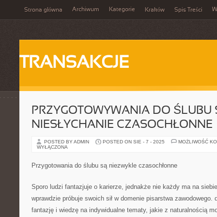
Archiwum
Kategorie
W
Strona główna
Kraków
Spis Treści
TRANSAKCJE
PRZYGOTOWYWANIA DO ŚLUBU 
NIESŁYCHANIE CZASOCHŁONNE
POSTED BY ADMIN
POSTED ON SIE - 7 - 2025
MOŻLIWOŚĆ K
WYŁĄCZONA
Przygotowania do ślubu są niezwykle czasochłonne
Sporo ludzi fantazjuje o karierze, jednakże nie każdy ma na siebi
wprawdzie próbuje swoich sił w domenie pisarstwa zawodowego. 
fantazję i wiedzę na indywidualne tematy, jakie z naturalnością m