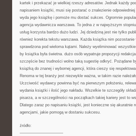
kartek i przekazać je wielkiej rzeszy adresatów. Jednak każdy po
napisaniem książki, musi się postarać o znalezienie odpowiedniej
wyda jego książkę i pomoże mu dostać sukces. Ogromnie popularn
agencja wydawnicza warszawa. To jedna z w najwyższym stopniu 
usług korzysta bardzo dużo ludzi. Jej dziedziną jest nie tylko pu
również korekta tekstu warszawa. Każda książka nim pozostanie
sprawdzona pod wieloma kątami. Należy wyeliminować wszystkie b
by książka była świetna. dużo osób wypatruje propozycji redakcj
szczęście bez trudności wolno taką sugestię odkryć. Pożądane b
książką do znanej i wybornej agencji, która cieszy się respektow
Renoma w tej branży jest niezwykle ważna, w takim razie należał
Uczciwość wydawcy powinna być na pierwszym położeniu, relewan
wydania książki i ilość jego nakładu. Wszelkie te szczegóły skła
pisarza, a w szczególności na początkach takiej kariery jest to w
Dlatego zaraz po napisaniu książki, jest konieczne się akuratnie
agencjami, jakie pomogą w dostaniu sukcesu.
źródło:
———————————