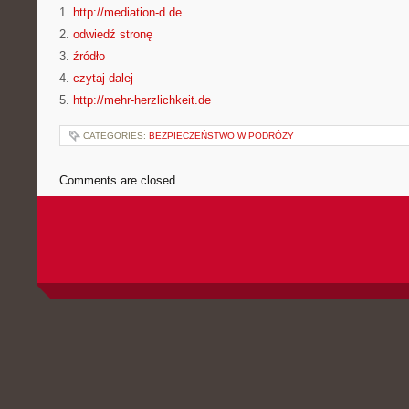
1.
http://mediation-d.de
2.
odwiedź stronę
3.
źródło
4.
czytaj dalej
5.
http://mehr-herzlichkeit.de
CATEGORIES:
BEZPIECZEŃSTWO W PODRÓŻY
Comments are closed.