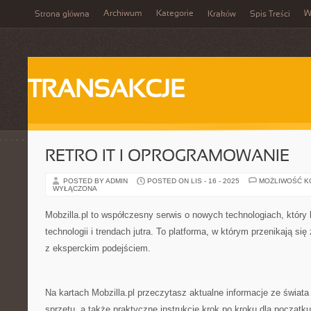
Archiwum
Kategorie
W
Strona główna
Kraków
Spis Treści
TRANSAKCJE
RETRO IT I OPROGRAMOWANIE
POSTED BY ADMIN
POSTED ON LIS - 16 - 2025
MOŻLIWOŚĆ 
WYŁĄCZONA
Mobzilla.pl to współczesny serwis o nowych technologiach, który 
technologii i trendach jutra. To platforma, w którym przenikają się
z eksperckim podejściem.
Na kartach Mobzilla.pl przeczytasz aktualne informacje ze świata
sprzętu, a także praktyczne instrukcje krok po kroku dla począt