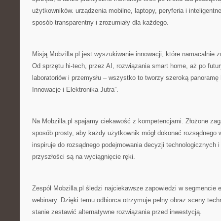
użytkowników. urządzenia mobilne, laptopy, peryferia i inteligent
sposób transparentny i zrozumiały dla każdego.
Misją Mobzilla.pl jest wyszukiwanie innowacji, które namacalnie 
Od sprzętu hi-tech, przez AI, rozwiązania smart home, aż po futu
laboratoriów i przemysłu – wszystko to tworzy szeroką panoramę 
Innowacje i Elektronika Jutra”.
Na Mobzilla.pl spajamy ciekawość z kompetencjami. Złożone zag
sposób prosty, aby każdy użytkownik mógł dokonać rozsądnego w
inspiruje do rozsądnego podejmowania decyzji technologicznych i
przyszłości są na wyciągnięcie ręki.
Zespół Mobzilla.pl śledzi najciekawsze zapowiedzi w segmencie el
webinary. Dzięki temu odbiorca otrzymuje pełny obraz sceny techn
stanie zestawić alternatywne rozwiązania przed inwestycją.